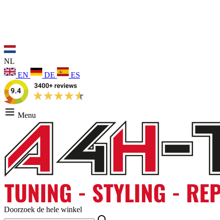
NL
EN
DE
ES
Menu
Doorzoek de hele winkel