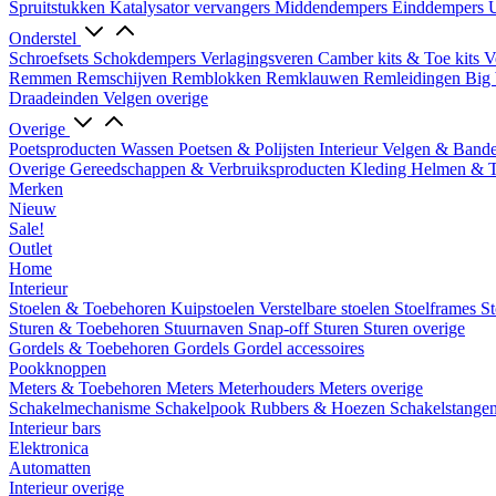
Spruitstukken
Katalysator vervangers
Middendempers
Einddempers
U
Onderstel
Schroefsets
Schokdempers
Verlagingsveren
Camber kits & Toe kits
V
Remmen
Remschijven
Remblokken
Remklauwen
Remleidingen
Big 
Draadeinden
Velgen overige
Overige
Poetsproducten
Wassen
Poetsen & Polijsten
Interieur
Velgen & Band
Overige Gereedschappen & Verbruiksproducten
Kleding
Helmen & 
Merken
Nieuw
Sale!
Outlet
Home
Interieur
Stoelen & Toebehoren
Kuipstoelen
Verstelbare stoelen
Stoelframes
St
Sturen & Toebehoren
Stuurnaven
Snap-off
Sturen
Sturen overige
Gordels & Toebehoren
Gordels
Gordel accessoires
Pookknoppen
Meters & Toebehoren
Meters
Meterhouders
Meters overige
Schakelmechanisme
Schakelpook
Rubbers & Hoezen
Schakelstange
Interieur bars
Elektronica
Automatten
Interieur overige