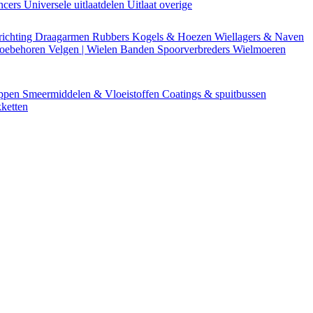
encers
Universele uitlaatdelen
Uitlaat overige
richting
Draagarmen
Rubbers
Kogels & Hoezen
Wiellagers & Naven
Toebehoren
Velgen | Wielen
Banden
Spoorverbreders
Wielmoeren
appen
Smeermiddelen & Vloeistoffen
Coatings & spuitbussen
ketten