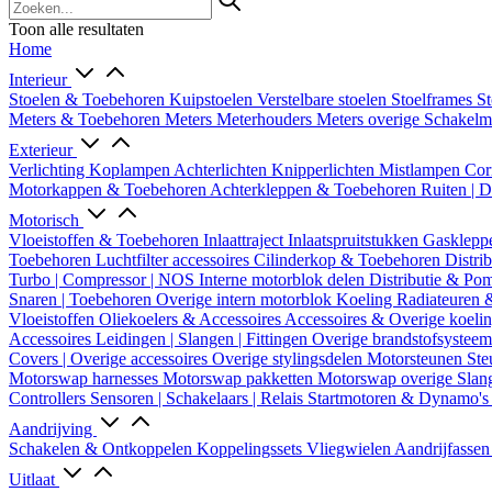
Toon alle resultaten
Home
Interieur
Stoelen & Toebehoren
Kuipstoelen
Verstelbare stoelen
Stoelframes
St
Meters & Toebehoren
Meters
Meterhouders
Meters overige
Schakel
Exterieur
Verlichting
Koplampen
Achterlichten
Knipperlichten
Mistlampen
Cor
Motorkappen & Toebehoren
Achterkleppen & Toebehoren
Ruiten | 
Motorisch
Vloeistoffen & Toebehoren
Inlaattraject
Inlaatspruitstukken
Gasklepp
Toebehoren
Luchtfilter accessoires
Cilinderkop & Toebehoren
Distri
Turbo | Compressor | NOS
Interne motorblok delen
Distributie & P
Snaren | Toebehoren
Overige intern motorblok
Koeling
Radiateuren 
Vloeistoffen
Oliekoelers & Accessoires
Accessoires & Overige koeli
Accessoires
Leidingen | Slangen | Fittingen
Overige brandstofsystee
Covers | Overige accessoires
Overige stylingsdelen
Motorsteunen
Ste
Motorswap harnesses
Motorswap pakketten
Motorswap overige
Slan
Controllers
Sensoren | Schakelaars | Relais
Startmotoren & Dynamo's
Aandrijving
Schakelen & Ontkoppelen
Koppelingssets
Vliegwielen
Aandrijfasse
Uitlaat