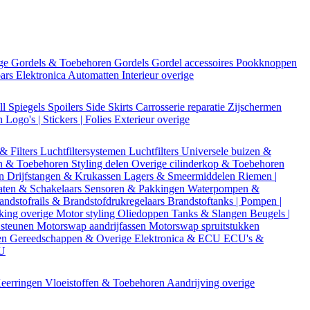
ige
Gordels & Toebehoren
Gordels
Gordel accessoires
Pookknoppen
bars
Elektronica
Automatten
Interieur overige
ll
Spiegels
Spoilers
Side Skirts
Carrosserie reparatie
Zijschermen
en
Logo's | Stickers | Folies
Exterieur overige
 & Filters
Luchtfiltersystemen
Luchtfilters
Universele buizen &
n & Toebehoren
Styling delen
Overige cilinderkop & Toebehoren
en
Drijfstangen & Krukassen
Lagers & Smeermiddelen
Riemen |
aten & Schakelaars
Sensoren & Pakkingen
Waterpompen &
andstofrails & Brandstofdrukregelaars
Brandstoftanks | Pompen |
king overige
Motor styling
Oliedoppen
Tanks & Slangen
Beugels |
 steunen
Motorswap aandrijfassen
Motorswap spruitstukken
en
Gereedschappen & Overige
Elektronica & ECU
ECU's &
CU
eerringen
Vloeistoffen & Toebehoren
Aandrijving overige