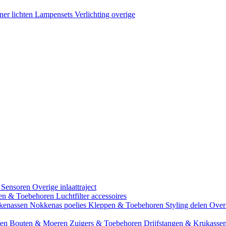
ner lichten
Lampensets
Verlichting overige
 Sensoren
Overige inlaattraject
zen & Toebehoren
Luchtfilter accessoires
kenassen
Nokkenas poelies
Kleppen & Toebehoren
Styling delen
Over
gen
Bouten & Moeren
Zuigers & Toebehoren
Drijfstangen & Krukasse