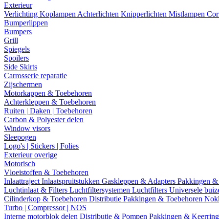
Exterieur
Verlichting
Koplampen
Achterlichten
Knipperlichten
Mistlampen
Cor
Bumperlippen
Bumpers
Grill
Spiegels
Spoilers
Side Skirts
Carrosserie reparatie
Zijschermen
Motorkappen & Toebehoren
Achterkleppen & Toebehoren
Ruiten | Daken | Toebehoren
Carbon & Polyester delen
Window visors
Sleepogen
Logo's | Stickers | Folies
Exterieur overige
Motorisch
Vloeistoffen & Toebehoren
Inlaattraject
Inlaatspruitstukken
Gaskleppen & Adapters
Pakkingen &
Luchtinlaat & Filters
Luchtfiltersystemen
Luchtfilters
Universele bui
Cilinderkop & Toebehoren
Distributie
Pakkingen & Toebehoren
Nok
Turbo | Compressor | NOS
Interne motorblok delen
Distributie & Pompen
Pakkingen & Keerrin