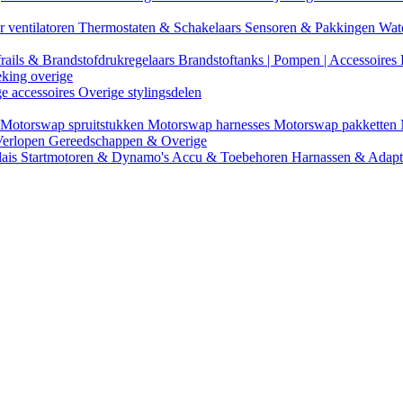
r ventilatoren
Thermostaten & Schakelaars
Sensoren & Pakkingen
Wat
rails & Brandstofdrukregelaars
Brandstoftanks | Pompen | Accessoires
eking overige
ge accessoires
Overige stylingsdelen
Motorswap spruitstukken
Motorswap harnesses
Motorswap pakketten
Verlopen
Gereedschappen & Overige
lais
Startmotoren & Dynamo's
Accu & Toebehoren
Harnassen & Adap