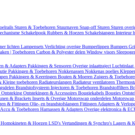
oelrails
Sturen & Toebehoren
Stuurnaven
Snap-off
Sturen
Sturen over
mechanisme
Schakelpook
Rubbers & Hoezen
Schakelstangen
Interieur 
ner lichten
Lampensets
Verlichting overige
Bumperlippen
Bumpers
Gri
Daken | Toebehoren
Carbon & Polyester delen
Window visors
Sleepog
en & Adapters
Pakkingen & Sensoren
Overige inlaattraject
Luchtinlaat
butie
Pakkingen & Toebehoren
Nokkenassen
Nokkenas poelies
Kleppe
ompen
Pakkingen & Keerringen
Bouten & Moeren
Zuigers & Toebehor
& Kleine toebehoren
Radiateurslangen
Radiateur ventilatoren
Thermost
ngsdelen
Brandstofsysteem
Injectoren & Toebehoren
Brandstoffilters
Br
m
Ontsteking
Ontstekingen & Accessoires
Bougiekabels
Bougies
Ontste
unen & Brackets
Inserts & Overige
Motorswap onderdelen
Motorswap
gen & Fittingen
Olie- en brandstofslangen
Fittingen
Adapters & Verlop
Accu & Toebehoren
Harnassen & Adapters
Overige elektronica & E
n
Homokineten & Hoezen
LSD's
Vertandingen & Synchro's
Lagers & K