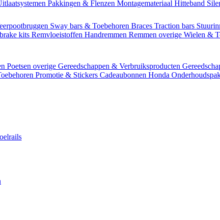
itlaatsystemen
Pakkingen & Flenzen
Montagemateriaal
Hitteband
Sil
eerpootbruggen
Sway bars & Toebehoren
Braces
Traction bars
Stuurin
brake kits
Remvloeistoffen
Handremmen
Remmen overige
Wielen & 
en
Poetsen overige
Gereedschappen & Verbruiksproducten
Gereedsch
Toebehoren
Promotie & Stickers
Cadeaubonnen
Honda Onderhoudspak
oelrails
n