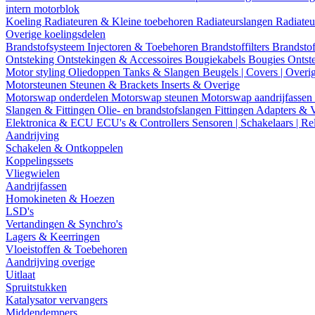
intern motorblok
Koeling
Radiateuren & Kleine toebehoren
Radiateurslangen
Radiateu
Overige koelingsdelen
Brandstofsysteem
Injectoren & Toebehoren
Brandstoffilters
Brandstof
Ontsteking
Ontstekingen & Accessoires
Bougiekabels
Bougies
Ontst
Motor styling
Oliedoppen
Tanks & Slangen
Beugels | Covers | Overi
Motorsteunen
Steunen & Brackets
Inserts & Overige
Motorswap onderdelen
Motorswap steunen
Motorswap aandrijfassen
Slangen & Fittingen
Olie- en brandstofslangen
Fittingen
Adapters & 
Elektronica & ECU
ECU's & Controllers
Sensoren | Schakelaars | Re
Aandrijving
Schakelen & Ontkoppelen
Koppelingssets
Vliegwielen
Aandrijfassen
Homokineten & Hoezen
LSD's
Vertandingen & Synchro's
Lagers & Keerringen
Vloeistoffen & Toebehoren
Aandrijving overige
Uitlaat
Spruitstukken
Katalysator vervangers
Middendempers