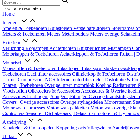
Toon alle resultaten
Home
Interieur
Stoelen & Toebehoren
Kuipstoelen
Verstelbare stoelen
Stoelframes
St
Meters & Toebehoren
Meters
Meterhouders
Meters overige
Schakel
Exterieur
Verlichting
Koplampen
Achterlichten
Knipperlichten
Mistlampen
Cor
Motorkappen & Toebehoren
Achterkleppen & Toebehoren
Ruiten | 
Motorisch
Vloeistoffen & Toebehoren
Inlaattraject
Inlaatspruitstukken
Gasklepp
Toebehoren
Luchtfilter accessoires
Cilinderkop & Toebehoren
Distri
Turbo | Compressor | NOS
Interne motorblok delen
Distributie & P
Snaren | Toebehoren
Overige intern motorblok
Koeling
Radiateuren 
Vloeistoffen
Oliekoelers & Accessoires
Accessoires & Overige koeli
Accessoires
Leidingen | Slangen | Fittingen
Overige brandstofsystee
Covers | Overige accessoires
Overige stylingsdelen
Motorsteunen
Ste
Motorswap harnesses
Motorswap pakketten
Motorswap overige
Slan
Controllers
Sensoren | Schakelaars | Relais
Startmotoren & Dynamo's
Aandrijving
Schakelen & Ontkoppelen
Koppelingssets
Vliegwielen
Aandrijfasse
Uitlaat