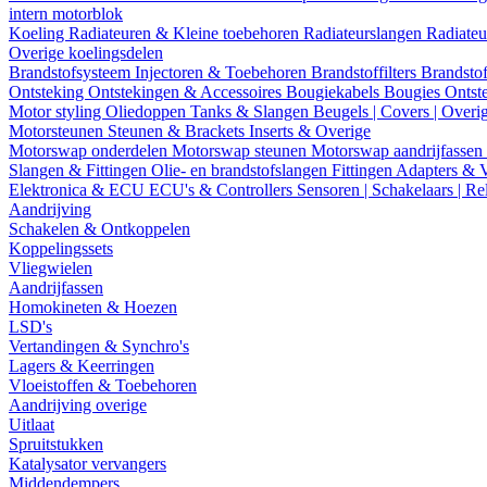
intern motorblok
Koeling
Radiateuren & Kleine toebehoren
Radiateurslangen
Radiateu
Overige koelingsdelen
Brandstofsysteem
Injectoren & Toebehoren
Brandstoffilters
Brandstof
Ontsteking
Ontstekingen & Accessoires
Bougiekabels
Bougies
Ontst
Motor styling
Oliedoppen
Tanks & Slangen
Beugels | Covers | Overi
Motorsteunen
Steunen & Brackets
Inserts & Overige
Motorswap onderdelen
Motorswap steunen
Motorswap aandrijfassen
Slangen & Fittingen
Olie- en brandstofslangen
Fittingen
Adapters & 
Elektronica & ECU
ECU's & Controllers
Sensoren | Schakelaars | Re
Aandrijving
Schakelen & Ontkoppelen
Koppelingssets
Vliegwielen
Aandrijfassen
Homokineten & Hoezen
LSD's
Vertandingen & Synchro's
Lagers & Keerringen
Vloeistoffen & Toebehoren
Aandrijving overige
Uitlaat
Spruitstukken
Katalysator vervangers
Middendempers