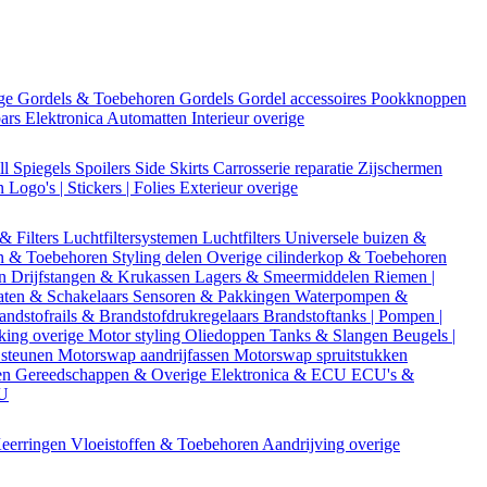
ige
Gordels & Toebehoren
Gordels
Gordel accessoires
Pookknoppen
bars
Elektronica
Automatten
Interieur overige
ll
Spiegels
Spoilers
Side Skirts
Carrosserie reparatie
Zijschermen
en
Logo's | Stickers | Folies
Exterieur overige
 & Filters
Luchtfiltersystemen
Luchtfilters
Universele buizen &
n & Toebehoren
Styling delen
Overige cilinderkop & Toebehoren
en
Drijfstangen & Krukassen
Lagers & Smeermiddelen
Riemen |
aten & Schakelaars
Sensoren & Pakkingen
Waterpompen &
andstofrails & Brandstofdrukregelaars
Brandstoftanks | Pompen |
king overige
Motor styling
Oliedoppen
Tanks & Slangen
Beugels |
 steunen
Motorswap aandrijfassen
Motorswap spruitstukken
en
Gereedschappen & Overige
Elektronica & ECU
ECU's &
CU
eerringen
Vloeistoffen & Toebehoren
Aandrijving overige