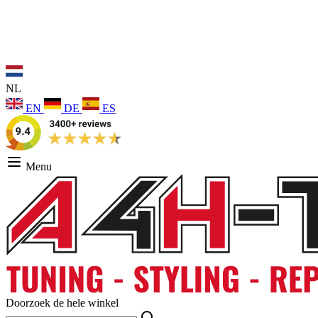
NL
EN
DE
ES
Menu
Doorzoek de hele winkel