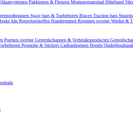
itlaatsystemen
Pakkingen & Flenzen
Montagemateriaal
Hitteband
Sil
eerpootbruggen
Sway bars & Toebehoren
Braces
Traction bars
Stuurin
brake kits
Remvloeistoffen
Handremmen
Remmen overige
Wielen & 
en
Poetsen overige
Gereedschappen & Verbruiksproducten
Gereedsch
Toebehoren
Promotie & Stickers
Cadeaubonnen
Honda Onderhoudspak
oelrails
n