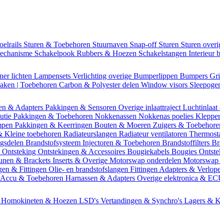
oelrails
Sturen & Toebehoren
Stuurnaven
Snap-off
Sturen
Sturen over
mechanisme
Schakelpook
Rubbers & Hoezen
Schakelstangen
Interieur 
ner lichten
Lampensets
Verlichting overige
Bumperlippen
Bumpers
Gri
Daken | Toebehoren
Carbon & Polyester delen
Window visors
Sleepog
en & Adapters
Pakkingen & Sensoren
Overige inlaattraject
Luchtinlaat
butie
Pakkingen & Toebehoren
Nokkenassen
Nokkenas poelies
Kleppe
ompen
Pakkingen & Keerringen
Bouten & Moeren
Zuigers & Toebehor
& Kleine toebehoren
Radiateurslangen
Radiateur ventilatoren
Thermost
ngsdelen
Brandstofsysteem
Injectoren & Toebehoren
Brandstoffilters
Br
m
Ontsteking
Ontstekingen & Accessoires
Bougiekabels
Bougies
Ontste
unen & Brackets
Inserts & Overige
Motorswap onderdelen
Motorswap
gen & Fittingen
Olie- en brandstofslangen
Fittingen
Adapters & Verlop
Accu & Toebehoren
Harnassen & Adapters
Overige elektronica & E
n
Homokineten & Hoezen
LSD's
Vertandingen & Synchro's
Lagers & K