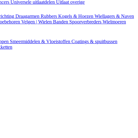
encers
Universele uitlaatdelen
Uitlaat overige
richting
Draagarmen
Rubbers
Kogels & Hoezen
Wiellagers & Naven
Toebehoren
Velgen | Wielen
Banden
Spoorverbreders
Wielmoeren
appen
Smeermiddelen & Vloeistoffen
Coatings & spuitbussen
ketten