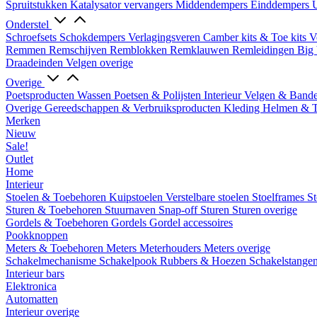
Spruitstukken
Katalysator vervangers
Middendempers
Einddempers
U
Onderstel
Schroefsets
Schokdempers
Verlagingsveren
Camber kits & Toe kits
V
Remmen
Remschijven
Remblokken
Remklauwen
Remleidingen
Big 
Draadeinden
Velgen overige
Overige
Poetsproducten
Wassen
Poetsen & Polijsten
Interieur
Velgen & Band
Overige Gereedschappen & Verbruiksproducten
Kleding
Helmen & 
Merken
Nieuw
Sale!
Outlet
Home
Interieur
Stoelen & Toebehoren
Kuipstoelen
Verstelbare stoelen
Stoelframes
St
Sturen & Toebehoren
Stuurnaven
Snap-off
Sturen
Sturen overige
Gordels & Toebehoren
Gordels
Gordel accessoires
Pookknoppen
Meters & Toebehoren
Meters
Meterhouders
Meters overige
Schakelmechanisme
Schakelpook
Rubbers & Hoezen
Schakelstange
Interieur bars
Elektronica
Automatten
Interieur overige