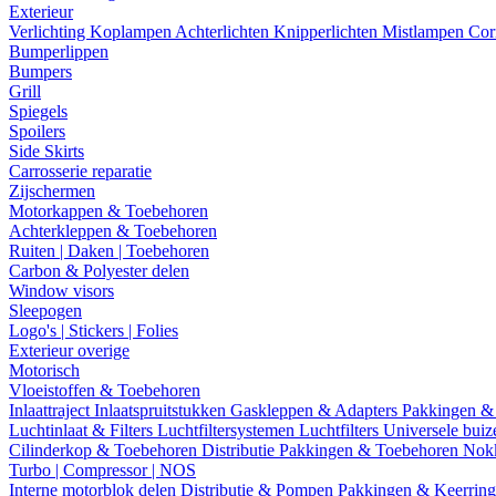
Exterieur
Verlichting
Koplampen
Achterlichten
Knipperlichten
Mistlampen
Cor
Bumperlippen
Bumpers
Grill
Spiegels
Spoilers
Side Skirts
Carrosserie reparatie
Zijschermen
Motorkappen & Toebehoren
Achterkleppen & Toebehoren
Ruiten | Daken | Toebehoren
Carbon & Polyester delen
Window visors
Sleepogen
Logo's | Stickers | Folies
Exterieur overige
Motorisch
Vloeistoffen & Toebehoren
Inlaattraject
Inlaatspruitstukken
Gaskleppen & Adapters
Pakkingen &
Luchtinlaat & Filters
Luchtfiltersystemen
Luchtfilters
Universele bui
Cilinderkop & Toebehoren
Distributie
Pakkingen & Toebehoren
Nok
Turbo | Compressor | NOS
Interne motorblok delen
Distributie & Pompen
Pakkingen & Keerrin