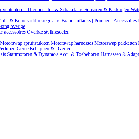
r ventilatoren
Thermostaten & Schakelaars
Sensoren & Pakkingen
Wat
rails & Brandstofdrukregelaars
Brandstoftanks | Pompen | Accessoires
eking overige
ge accessoires
Overige stylingsdelen
Motorswap spruitstukken
Motorswap harnesses
Motorswap pakketten
Verlopen
Gereedschappen & Overige
lais
Startmotoren & Dynamo's
Accu & Toebehoren
Harnassen & Adap