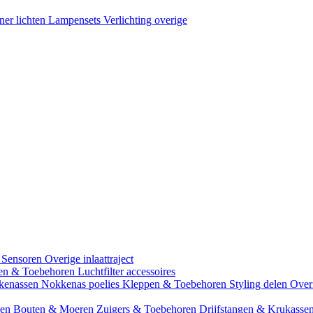
ner lichten
Lampensets
Verlichting overige
 Sensoren
Overige inlaattraject
zen & Toebehoren
Luchtfilter accessoires
kenassen
Nokkenas poelies
Kleppen & Toebehoren
Styling delen
Over
gen
Bouten & Moeren
Zuigers & Toebehoren
Drijfstangen & Krukasse