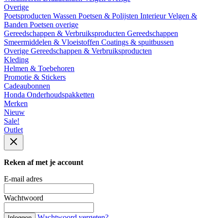
Overige
Poetsproducten
Wassen
Poetsen & Polijsten
Interieur
Velgen &
Banden
Poetsen overige
Gereedschappen & Verbruiksproducten
Gereedschappen
Smeermiddelen & Vloeistoffen
Coatings & spuitbussen
Overige Gereedschappen & Verbruiksproducten
Kleding
Helmen & Toebehoren
Promotie & Stickers
Cadeaubonnen
Honda Onderhoudspakketten
Merken
Nieuw
Sale!
Outlet
Reken af met je account
E-mail adres
Wachtwoord
Wachtwoord vergeten?
Inloggen