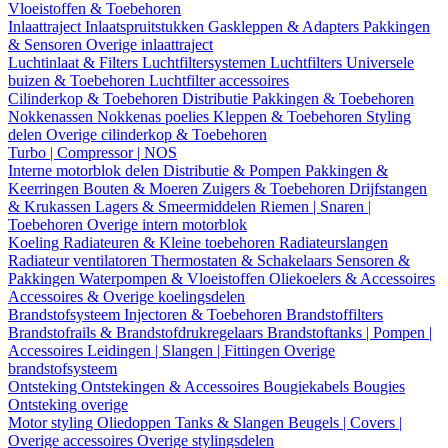
Vloeistoffen & Toebehoren
Inlaattraject
Inlaatspruitstukken
Gaskleppen & Adapters
Pakkingen
& Sensoren
Overige inlaattraject
Luchtinlaat & Filters
Luchtfiltersystemen
Luchtfilters
Universele
buizen & Toebehoren
Luchtfilter accessoires
Cilinderkop & Toebehoren
Distributie
Pakkingen & Toebehoren
Nokkenassen
Nokkenas poelies
Kleppen & Toebehoren
Styling
delen
Overige cilinderkop & Toebehoren
Turbo | Compressor | NOS
Interne motorblok delen
Distributie & Pompen
Pakkingen &
Keerringen
Bouten & Moeren
Zuigers & Toebehoren
Drijfstangen
& Krukassen
Lagers & Smeermiddelen
Riemen | Snaren |
Toebehoren
Overige intern motorblok
Koeling
Radiateuren & Kleine toebehoren
Radiateurslangen
Radiateur ventilatoren
Thermostaten & Schakelaars
Sensoren &
Pakkingen
Waterpompen & Vloeistoffen
Oliekoelers & Accessoires
Accessoires & Overige koelingsdelen
Brandstofsysteem
Injectoren & Toebehoren
Brandstoffilters
Brandstofrails & Brandstofdrukregelaars
Brandstoftanks | Pompen |
Accessoires
Leidingen | Slangen | Fittingen
Overige
brandstofsysteem
Ontsteking
Ontstekingen & Accessoires
Bougiekabels
Bougies
Ontsteking overige
Motor styling
Oliedoppen
Tanks & Slangen
Beugels | Covers |
Overige accessoires
Overige stylingsdelen