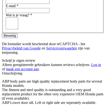
E-mail
*
Wat is je vraag?
*
Bevestig
Dit formulier wordt beschermd door reCAPTCHA - het
Privacybeleid van Google
en
Servicevoorwaarden
zijn van
toepassing.
Schrijf je eigen review
Alleen geregistreerde gebruikers kunnen reviews schrijven.
Log in
of
maak een account aan
.
Omschrijving
ABP body parts are high quality replacement body parts for several
Honda models.
The fitment and steel quality is outstanding and a very good
replacement product for the often very expensive OEM Honda parts
(if even available).
ABP Lower door sill. Left or right side are seperately available.