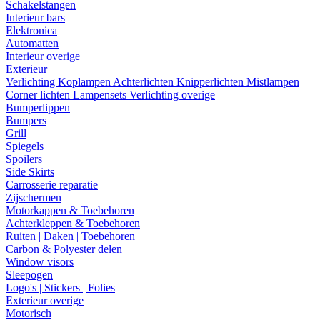
Schakelstangen
Interieur bars
Elektronica
Automatten
Interieur overige
Exterieur
Verlichting
Koplampen
Achterlichten
Knipperlichten
Mistlampen
Corner lichten
Lampensets
Verlichting overige
Bumperlippen
Bumpers
Grill
Spiegels
Spoilers
Side Skirts
Carrosserie reparatie
Zijschermen
Motorkappen & Toebehoren
Achterkleppen & Toebehoren
Ruiten | Daken | Toebehoren
Carbon & Polyester delen
Window visors
Sleepogen
Logo's | Stickers | Folies
Exterieur overige
Motorisch