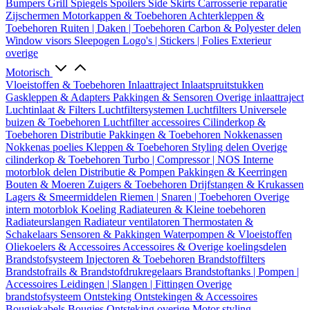
Bumpers
Grill
Spiegels
Spoilers
Side Skirts
Carrosserie reparatie
Zijschermen
Motorkappen & Toebehoren
Achterkleppen &
Toebehoren
Ruiten | Daken | Toebehoren
Carbon & Polyester delen
Window visors
Sleepogen
Logo's | Stickers | Folies
Exterieur
overige
Motorisch
Vloeistoffen & Toebehoren
Inlaattraject
Inlaatspruitstukken
Gaskleppen & Adapters
Pakkingen & Sensoren
Overige inlaattraject
Luchtinlaat & Filters
Luchtfiltersystemen
Luchtfilters
Universele
buizen & Toebehoren
Luchtfilter accessoires
Cilinderkop &
Toebehoren
Distributie
Pakkingen & Toebehoren
Nokkenassen
Nokkenas poelies
Kleppen & Toebehoren
Styling delen
Overige
cilinderkop & Toebehoren
Turbo | Compressor | NOS
Interne
motorblok delen
Distributie & Pompen
Pakkingen & Keerringen
Bouten & Moeren
Zuigers & Toebehoren
Drijfstangen & Krukassen
Lagers & Smeermiddelen
Riemen | Snaren | Toebehoren
Overige
intern motorblok
Koeling
Radiateuren & Kleine toebehoren
Radiateurslangen
Radiateur ventilatoren
Thermostaten &
Schakelaars
Sensoren & Pakkingen
Waterpompen & Vloeistoffen
Oliekoelers & Accessoires
Accessoires & Overige koelingsdelen
Brandstofsysteem
Injectoren & Toebehoren
Brandstoffilters
Brandstofrails & Brandstofdrukregelaars
Brandstoftanks | Pompen |
Accessoires
Leidingen | Slangen | Fittingen
Overige
brandstofsysteem
Ontsteking
Ontstekingen & Accessoires
Bougiekabels
Bougies
Ontsteking overige
Motor styling