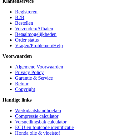
Klantenservice
Registreren
B2B
Bestellen
Verzenden/Afhalen
Betaalmogelijkheden
Order status
Vragen/Problemen/Help
Voorwaarden
Algemene Voorwaarden
Privacy Policy
Garantie & Service
Retour
Copyright
Handige links
Werkplaatshandboeken
Compressie calculator
Versnellingsbak calculator
ECU en foutcode identificatie
Honda olie & vloeistof