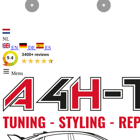
NL
EN
DE
ES
Menu