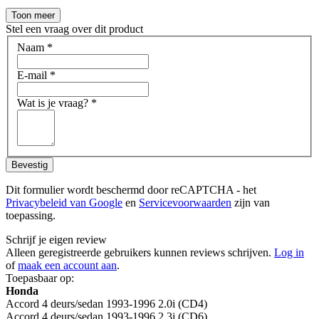
Toon meer
Stel een vraag over dit product
Naam
*
E-mail
*
Wat is je vraag?
*
Bevestig
Dit formulier wordt beschermd door reCAPTCHA - het
Privacybeleid van Google
en
Servicevoorwaarden
zijn van
toepassing.
Schrijf je eigen review
Alleen geregistreerde gebruikers kunnen reviews schrijven.
Log in
of
maak een account aan
.
Toepasbaar op:
Honda
Accord 4 deurs/sedan 1993-1996 2.0i (CD4)
Accord 4 deurs/sedan 1993-1996 2.3i (CD6)