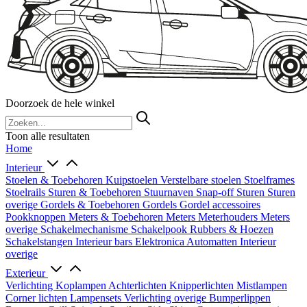
Doorzoek de hele winkel
Toon alle resultaten
Home
Interieur
Stoelen & Toebehoren
Kuipstoelen
Verstelbare stoelen
Stoelframes
Stoelrails
Sturen & Toebehoren
Stuurnaven
Snap-off
Sturen
Sturen
overige
Gordels & Toebehoren
Gordels
Gordel accessoires
Pookknoppen
Meters & Toebehoren
Meters
Meterhouders
Meters
overige
Schakelmechanisme
Schakelpook
Rubbers & Hoezen
Schakelstangen
Interieur bars
Elektronica
Automatten
Interieur
overige
Exterieur
Verlichting
Koplampen
Achterlichten
Knipperlichten
Mistlampen
Corner lichten
Lampensets
Verlichting overige
Bumperlippen