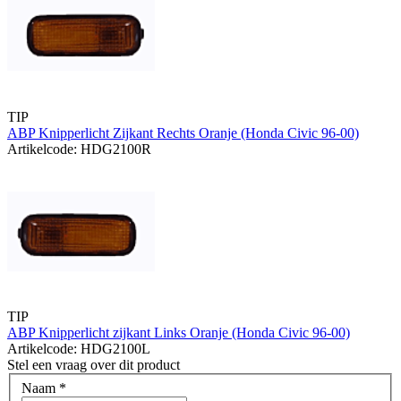
TIP
ABP Knipperlicht Zijkant Rechts Oranje (Honda Civic 96-00)
Artikelcode: HDG2100R
TIP
ABP Knipperlicht zijkant Links Oranje (Honda Civic 96-00)
Artikelcode: HDG2100L
Stel een vraag over dit product
Naam
*