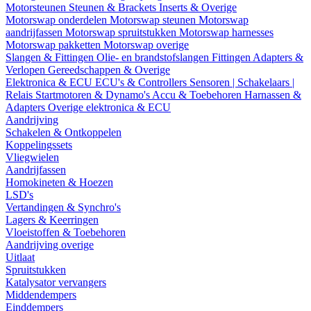
Motorsteunen
Steunen & Brackets
Inserts & Overige
Motorswap onderdelen
Motorswap steunen
Motorswap
aandrijfassen
Motorswap spruitstukken
Motorswap harnesses
Motorswap pakketten
Motorswap overige
Slangen & Fittingen
Olie- en brandstofslangen
Fittingen
Adapters &
Verlopen
Gereedschappen & Overige
Elektronica & ECU
ECU's & Controllers
Sensoren | Schakelaars |
Relais
Startmotoren & Dynamo's
Accu & Toebehoren
Harnassen &
Adapters
Overige elektronica & ECU
Aandrijving
Schakelen & Ontkoppelen
Koppelingssets
Vliegwielen
Aandrijfassen
Homokineten & Hoezen
LSD's
Vertandingen & Synchro's
Lagers & Keerringen
Vloeistoffen & Toebehoren
Aandrijving overige
Uitlaat
Spruitstukken
Katalysator vervangers
Middendempers
Einddempers