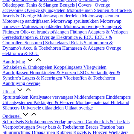
Oliedoppen
Tanks & Slangen
Beugels | Covers | Overige
accessoires
Overige stylingsdelen
Motorsteunen
Steunen & Brackets
Inserts & Overige
Motorswap onderdelen
Motorswap steunen
Motorswap aandrijfassen
Motorswap spruitstukken
Motorswap
harnesses
Motorswap pakketten
Motorswap overige
Slangen &
Fittingen
Olie- en brandstofslangen
Fittingen
Adapters & Verlopen
Gereedschappen & Overige
Elektronica & ECU
ECU's &
Controllers
Sensoren | Schakelaars | Relais
Startmotoren &
Dynamo's
Accu & Toebehoren
Harnassen & Adapters
Overige
elektronica & ECU
Aandrijving
Schakelen & Ontkoppelen
Koppelingssets
Vliegwielen
Aandrijfassen
Homokineten & Hoezen
LSD's
Vertandingen &
Synchro's
Lagers & Keerringen
Vloeistoffen & Toebehoren
Aandrijving overige
Uitlaat
Spruitstukken
Katalysator vervangers
Middendempers
Einddempers
Uitlaatsystemen
Pakkingen & Flenzen
Montagemateriaal
Hitteband
Silencers
Universele uitlaatdelen
Uitlaat overige
Onderstel
Schroefsets
Schokdempers
Verlagingsveren
Camber kits & Toe kits
Veerpootbruggen
Sway bars & Toebehoren
Braces
Traction bars
Stuurinrichting
Draagarmen
Rubbers
Kogels & Hoezen
Wiellagers