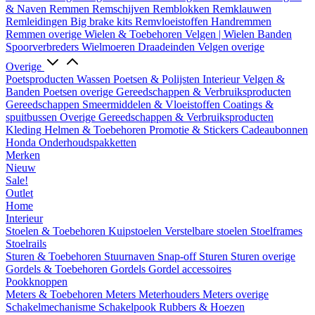
& Naven
Remmen
Remschijven
Remblokken
Remklauwen
Remleidingen
Big brake kits
Remvloeistoffen
Handremmen
Remmen overige
Wielen & Toebehoren
Velgen | Wielen
Banden
Spoorverbreders
Wielmoeren
Draadeinden
Velgen overige
Overige
Poetsproducten
Wassen
Poetsen & Polijsten
Interieur
Velgen &
Banden
Poetsen overige
Gereedschappen & Verbruiksproducten
Gereedschappen
Smeermiddelen & Vloeistoffen
Coatings &
spuitbussen
Overige Gereedschappen & Verbruiksproducten
Kleding
Helmen & Toebehoren
Promotie & Stickers
Cadeaubonnen
Honda Onderhoudspakketten
Merken
Nieuw
Sale!
Outlet
Home
Interieur
Stoelen & Toebehoren
Kuipstoelen
Verstelbare stoelen
Stoelframes
Stoelrails
Sturen & Toebehoren
Stuurnaven
Snap-off
Sturen
Sturen overige
Gordels & Toebehoren
Gordels
Gordel accessoires
Pookknoppen
Meters & Toebehoren
Meters
Meterhouders
Meters overige
Schakelmechanisme
Schakelpook
Rubbers & Hoezen