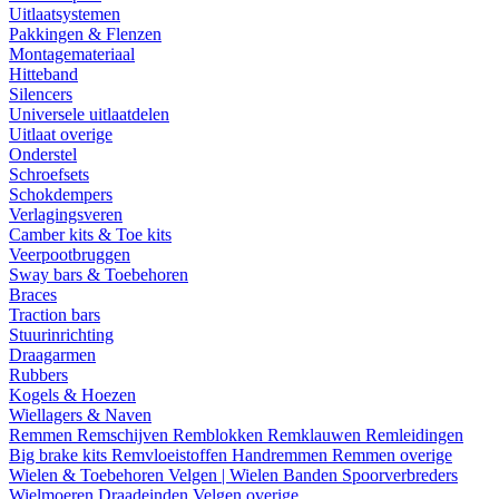
Uitlaatsystemen
Pakkingen & Flenzen
Montagemateriaal
Hitteband
Silencers
Universele uitlaatdelen
Uitlaat overige
Onderstel
Schroefsets
Schokdempers
Verlagingsveren
Camber kits & Toe kits
Veerpootbruggen
Sway bars & Toebehoren
Braces
Traction bars
Stuurinrichting
Draagarmen
Rubbers
Kogels & Hoezen
Wiellagers & Naven
Remmen
Remschijven
Remblokken
Remklauwen
Remleidingen
Big brake kits
Remvloeistoffen
Handremmen
Remmen overige
Wielen & Toebehoren
Velgen | Wielen
Banden
Spoorverbreders
Wielmoeren
Draadeinden
Velgen overige