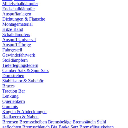
Mittelschalldämpfer
Endschalldämpfer
Auspuffanlagen
Dichtungen & Flansche
Montagematerial
Hitze-Band
Schalldämpfers
Auspuff Universal
Auspuff Übrige
Fahrgestell
Gewindefahrwerk
Stoßdämpfern
Tieferlegungsfedern
Camber Satz & Spur Satz
Domstreben
Stabilisator & Zubehör
Braces
Traction Bar
Lenkung
Querlenkern
Gummis
Kugeln & Abdeckungen
Radlagern & Naben
Bremsen
Bremsscheiben
Bremsbeläge
Bremssätteln
Stahl
geflochten Bremsschlauch
Big Brake Satz
Bremsflüssigkeiten