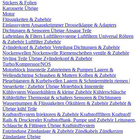
Stickers & Folien
Karosserie Übrige
Motor
Flüssigkeiten & Zubehör
Einlasssystem
Ansaugkrümmer
Drosselklappe & Adapters
Dichtungen & Sensoren
Übrige Ansaug Teile
Lufteinlass & Filters
Luftfiltersysteme
Luftfiltern
Universal Röhren
& Zubehör
Luftfilter Zubehör
Zylinderkopf & Zubehör
Verteilung
Dichtungen & Zubehör
Nockenwellen
Nockenwelle Riemenscheiben
ventile & Zubehör
Styling Teile
Übrige Zylinderkopf & Zubehör
Turbo/Kompressor/NOS
Motorblock Innenteile
Zahnriemen & Pumpen
Lagern &
Wellendichtring
Schrauben & Muttern
Kolben & Zubehör
Pleuelstangen & Kurbelwellen
Lagern & Schmiermitteln
riemen |
Steuerkette | Zubehör
Übrige Moterblock Innenteile
Kühlsystem
Wasserkühlern & kleine Zubehör
Kühlerschläuche
Kühlerlüfter
Thermostat & schalters
Sensoren & Dichtungen
Wasserpumpen & Flüssigkeiten
Ölkühlern & Zubehör
Zubehör &
Übrige kühl Teile
Kraftstoffsystem
Injektoren & Zubehör
Kraftstofffiltern
Kraftstoff
Rails & Druckregler
Kraftstofftank, Pumpe und Zubehör
Leitungen,
Schlauche & Fittingen
Übrige Kraftstoffsystem
Entzündung
Zündanlage & Zubehör
Zündkabels
Zündkerzen
Zündanlage Übrige