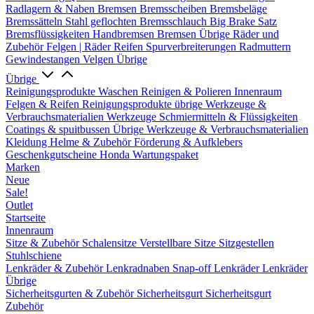
Radlagern & Naben
Bremsen
Bremsscheiben
Bremsbeläge
Bremssätteln
Stahl geflochten Bremsschlauch
Big Brake Satz
Bremsflüssigkeiten
Handbremsen
Bremsen Übrige
Räder und
Zubehör
Felgen | Räder
Reifen
Spurverbreiterungen
Radmuttern
Gewindestangen
Velgen Übrige
Übrige
Reinigungsprodukte
Waschen
Reinigen & Polieren
Innenraum
Felgen & Reifen
Reinigungsprodukte übrige
Werkzeuge &
Verbrauchsmaterialien
Werkzeuge
Schmiermitteln & Flüssigkeiten
Coatings & spuitbussen
Übrige Werkzeuge & Verbrauchsmaterialien
Kleidung
Helme & Zubehör
Förderung & Aufklebers
Geschenkgutscheine
Honda Wartungspaket
Marken
Neue
Sale!
Outlet
Startseite
Innenraum
Sitze & Zubehör
Schalensitze
Verstellbare Sitze
Sitzgestellen
Stuhlschiene
Lenkräder & Zubehör
Lenkradnaben
Snap-off
Lenkräder
Lenkräder
Übrige
Sicherheitsgurten & Zubehör
Sicherheitsgurt
Sicherheitsgurt
Zubehör