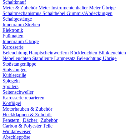
Schaltknauf
Meter & Zubehör
Meter
Instrumentenhalter
Meter Übrige
Schaltmechanismus
Schalthebel
Gummis/Abdeckungen
Schaltgestänge
Innenraum Streben
Elektronik
Fußmatten
Innenraum Übrige
Karosserie
Beleuchtung
Hauptscheinwerfern
Rückleuchten
Blinkleuchten
Nebelleuchten
Standleute
Lampesatz
Beleuchtung Übrige
Stoßstangenlippe
Stoßstangen
Kühlergrille
Spiegeln
Spoilers
Seitenschweller
Karosserie reparieren
Kotflügel
Motorhauben & Zubehör
Heckklappen & Zubehör
Fenstern | Dächer | Zubehör
Carbon & Polyester Teile
Windabweiser
Abschleppöse