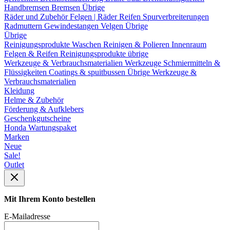
Handbremsen
Bremsen Übrige
Räder und Zubehör
Felgen | Räder
Reifen
Spurverbreiterungen
Radmuttern
Gewindestangen
Velgen Übrige
Übrige
Reinigungsprodukte
Waschen
Reinigen & Polieren
Innenraum
Felgen & Reifen
Reinigungsprodukte übrige
Werkzeuge & Verbrauchsmaterialien
Werkzeuge
Schmiermitteln &
Flüssigkeiten
Coatings & spuitbussen
Übrige Werkzeuge &
Verbrauchsmaterialien
Kleidung
Helme & Zubehör
Förderung & Aufklebers
Geschenkgutscheine
Honda Wartungspaket
Marken
Neue
Sale!
Outlet
Mit Ihrem Konto bestellen
E-Mailadresse