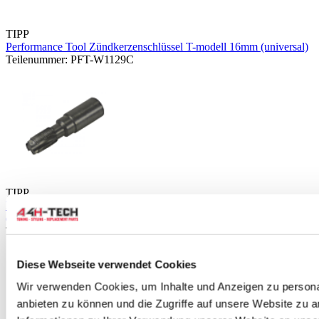
TIPP
Performance Tool Zündkerzenschlüssel T-modell 16mm (universal)
Teilenummer: PFT-W1129C
TIPP
Lisle Lambdasonde anschluss gewindestrehler M14x1.25
(Universal)
Teilenummer: LS-20020
Stellen Sie eine Frage zu diesem Produkt
Name
*
Diese Webseite verwendet Cookies
Wir verwenden Cookies, um Inhalte und Anzeigen zu personal
E-Mail
*
anbieten zu können und die Zugriffe auf unsere Website zu 
Was ist Ihre Meinung?
*