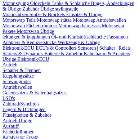
Motor styling
Öldeckeln
Tanks & Schläuche
Bügels, Abdeckungen
& Übrige Zubehör
Übrige stylingsteile
Motorstützen
Stütze & Brackets
Einsätze & Übrige
Motorswap Teile
Motorswap stütze
Motorswap Antriebswellen
Motorswap Fächerkrümmer
Motorswap harnesses
Motorswap
Pakete
Motorswap Übrige
leitungen & kupplungen
Öl- und Kraftstoffschläuche
Fassungen
Adapters & Reduzierstücke
Werkzeuge & Übrige
Elektronik/ECU
ECU's & Controllers
Sensoren | Schalter | Relais
Starters & Dynamo's
Batterie & Zubehör
Kabelbaum & Adapters
Übrige Elektronik/ECU
Antrieb
Schalter & Trennen
Kupplungssätze
Schwungräder
Antriebswellen
Gelenksatzes & Faltenbalgsatzes
LSD's
Zahnrad/Synchro's
Lagern & Dichtungen
Flüssigkeiten & Zubehör
Antrieb Übrige
Auspuff
Fächerkrümmer
Katalysator Ersatz