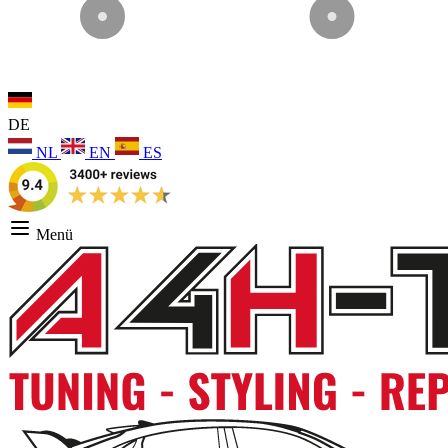
DE
NL
EN
ES
Menü