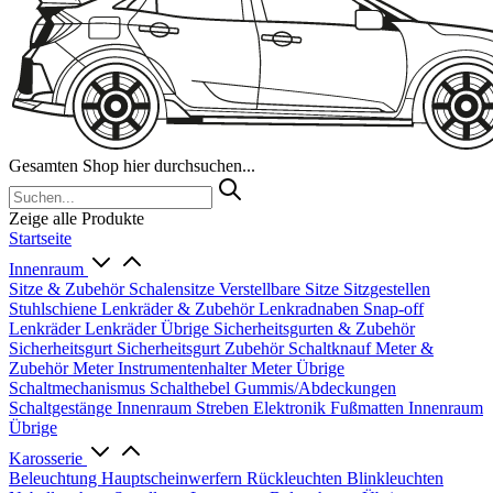
Gesamten Shop hier durchsuchen...
Zeige alle Produkte
Startseite
Innenraum
Sitze & Zubehör
Schalensitze
Verstellbare Sitze
Sitzgestellen
Stuhlschiene
Lenkräder & Zubehör
Lenkradnaben
Snap-off
Lenkräder
Lenkräder Übrige
Sicherheitsgurten & Zubehör
Sicherheitsgurt
Sicherheitsgurt Zubehör
Schaltknauf
Meter &
Zubehör
Meter
Instrumentenhalter
Meter Übrige
Schaltmechanismus
Schalthebel
Gummis/Abdeckungen
Schaltgestänge
Innenraum Streben
Elektronik
Fußmatten
Innenraum
Übrige
Karosserie
Beleuchtung
Hauptscheinwerfern
Rückleuchten
Blinkleuchten