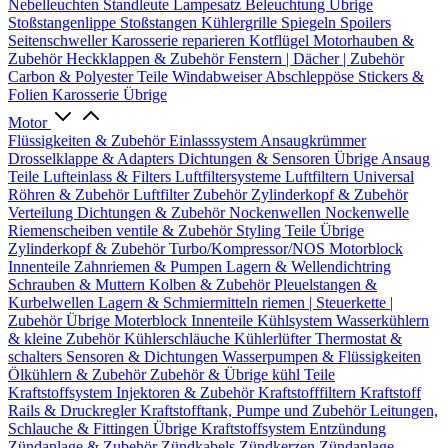
Nebelleuchten
Standleute
Lampesatz
Beleuchtung Übrige
Stoßstangenlippe
Stoßstangen
Kühlergrille
Spiegeln
Spoilers
Seitenschweller
Karosserie reparieren
Kotflügel
Motorhauben &
Zubehör
Heckklappen & Zubehör
Fenstern | Dächer | Zubehör
Carbon & Polyester Teile
Windabweiser
Abschleppöse
Stickers &
Folien
Karosserie Übrige
Motor
Flüssigkeiten & Zubehör
Einlasssystem
Ansaugkrümmer
Drosselklappe & Adapters
Dichtungen & Sensoren
Übrige Ansaug
Teile
Lufteinlass & Filters
Luftfiltersysteme
Luftfiltern
Universal
Röhren & Zubehör
Luftfilter Zubehör
Zylinderkopf & Zubehör
Verteilung
Dichtungen & Zubehör
Nockenwellen
Nockenwelle
Riemenscheiben
ventile & Zubehör
Styling Teile
Übrige
Zylinderkopf & Zubehör
Turbo/Kompressor/NOS
Motorblock
Innenteile
Zahnriemen & Pumpen
Lagern & Wellendichtring
Schrauben & Muttern
Kolben & Zubehör
Pleuelstangen &
Kurbelwellen
Lagern & Schmiermitteln
riemen | Steuerkette |
Zubehör
Übrige Moterblock Innenteile
Kühlsystem
Wasserkühlern
& kleine Zubehör
Kühlerschläuche
Kühlerlüfter
Thermostat &
schalters
Sensoren & Dichtungen
Wasserpumpen & Flüssigkeiten
Ölkühlern & Zubehör
Zubehör & Übrige kühl Teile
Kraftstoffsystem
Injektoren & Zubehör
Kraftstofffiltern
Kraftstoff
Rails & Druckregler
Kraftstofftank, Pumpe und Zubehör
Leitungen,
Schlauche & Fittingen
Übrige Kraftstoffsystem
Entzündung
Zündanlage & Zubehör
Zündkabels
Zündkerzen
Zündanlage