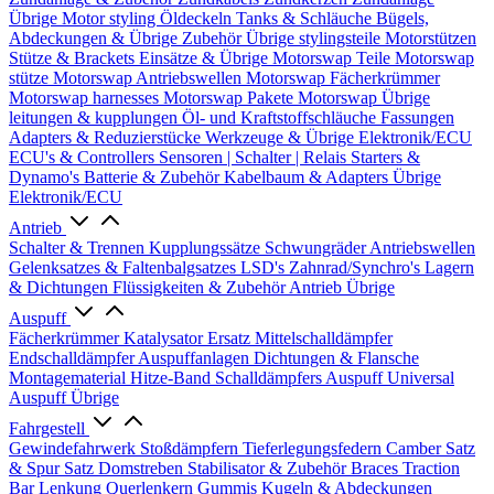
Übrige
Motor styling
Öldeckeln
Tanks & Schläuche
Bügels,
Abdeckungen & Übrige Zubehör
Übrige stylingsteile
Motorstützen
Stütze & Brackets
Einsätze & Übrige
Motorswap Teile
Motorswap
stütze
Motorswap Antriebswellen
Motorswap Fächerkrümmer
Motorswap harnesses
Motorswap Pakete
Motorswap Übrige
leitungen & kupplungen
Öl- und Kraftstoffschläuche
Fassungen
Adapters & Reduzierstücke
Werkzeuge & Übrige
Elektronik/ECU
ECU's & Controllers
Sensoren | Schalter | Relais
Starters &
Dynamo's
Batterie & Zubehör
Kabelbaum & Adapters
Übrige
Elektronik/ECU
Antrieb
Schalter & Trennen
Kupplungssätze
Schwungräder
Antriebswellen
Gelenksatzes & Faltenbalgsatzes
LSD's
Zahnrad/Synchro's
Lagern
& Dichtungen
Flüssigkeiten & Zubehör
Antrieb Übrige
Auspuff
Fächerkrümmer
Katalysator Ersatz
Mittelschalldämpfer
Endschalldämpfer
Auspuffanlagen
Dichtungen & Flansche
Montagematerial
Hitze-Band
Schalldämpfers
Auspuff Universal
Auspuff Übrige
Fahrgestell
Gewindefahrwerk
Stoßdämpfern
Tieferlegungsfedern
Camber Satz
& Spur Satz
Domstreben
Stabilisator & Zubehör
Braces
Traction
Bar
Lenkung
Querlenkern
Gummis
Kugeln & Abdeckungen