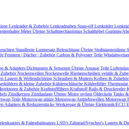
hiene
Lenkräder & Zubehör
Lenkradnaben
Snap-off
Lenkräder
Lenkrä
entenhalter
Meter Übrige
Schaltmechanismus
Schalthebel
Gummis/Ab
leuchten
Standleute
Lampesatz
Beleuchtung Übrige
Stoßstangenlippe
S
hör
Fenstern | Dächer | Zubehör
Carbon & Polyester Teile
Windabweise
pe & Adapters
Dichtungen & Sensoren
Übrige Ansaug Teile
Lufteinlas
 Zubehör
Nockenwellen
Nockenwelle Riemenscheiben
ventile & Zub
en
Lagern & Wellendichtring
Schrauben & Muttern
Kolben & Zubehö
erkühlern & kleine Zubehör
Kühlerschläuche
Kühlerlüfter
Thermostat 
Injektoren & Zubehör
Kraftstofffiltern
Kraftstoff Rails & Druckregler
K
bels
Zündkerzen
Zündanlage Übrige
Motor styling
Öldeckeln
Tanks &
rswap Teile
Motorswap stütze
Motorswap Antriebswellen
Motorswap 
en
Adapters & Reduzierstücke
Werkzeuge & Übrige
Elektronik/ECU
E
elenksatzes & Faltenbalgsatzes
LSD's
Zahnrad/Synchro's
Lagern & Di