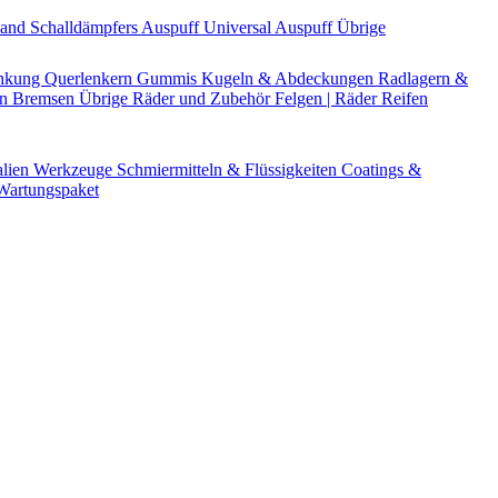
Band
Schalldämpfers
Auspuff Universal
Auspuff Übrige
nkung
Querlenkern
Gummis
Kugeln & Abdeckungen
Radlagern &
en
Bremsen Übrige
Räder und Zubehör
Felgen | Räder
Reifen
alien
Werkzeuge
Schmiermitteln & Flüssigkeiten
Coatings &
artungspaket