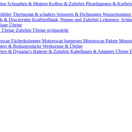
ring
Schrauben & Muttern
Kolben & Zubehör
Pleuelstangen & Kurbel
rlüfter
Thermostat & schalters
Sensoren & Dichtungen
Wasserpumpen 
ils & Druckregler
Kraftstofftank, Pumpe und Zubehör
Leitungen, Schla
lage Übrige
& Übrige Zubehör
Übrige stylingsteile
rswap Fächerkrümmer
Motorswap harnesses
Motorswap Pakete
Motor
ters & Reduzierstücke
Werkzeuge & Übrige
rters & Dynamo's
Batterie & Zubehör
Kabelbaum & Adapters
Übrige 