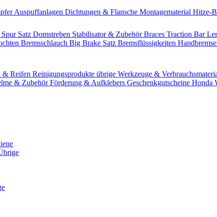
pfer
Auspuffanlagen
Dichtungen & Flansche
Montagematerial
Hitze-
 Spur Satz
Domstreben
Stabilisator & Zubehör
Braces
Traction Bar
Le
lochten Bremsschlauch
Big Brake Satz
Bremsflüssigkeiten
Handbrems
n & Reifen
Reinigungsprodukte übrige
Werkzeuge & Verbrauchsmateri
lme & Zubehör
Förderung & Aufklebers
Geschenkgutscheine
Honda W
hiene
Übrige
ge