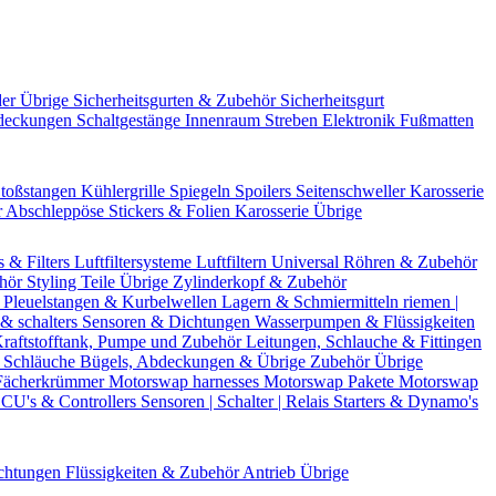
der Übrige
Sicherheitsgurten & Zubehör
Sicherheitsgurt
deckungen
Schaltgestänge
Innenraum Streben
Elektronik
Fußmatten
toßstangen
Kühlergrille
Spiegeln
Spoilers
Seitenschweller
Karosserie
r
Abschleppöse
Stickers & Folien
Karosserie Übrige
s & Filters
Luftfiltersysteme
Luftfiltern
Universal Röhren & Zubehör
ehör
Styling Teile
Übrige Zylinderkopf & Zubehör
r
Pleuelstangen & Kurbelwellen
Lagern & Schmiermitteln
riemen |
& schalters
Sensoren & Dichtungen
Wasserpumpen & Flüssigkeiten
raftstofftank, Pumpe und Zubehör
Leitungen, Schlauche & Fittingen
 Schläuche
Bügels, Abdeckungen & Übrige Zubehör
Übrige
Fächerkrümmer
Motorswap harnesses
Motorswap Pakete
Motorswap
CU's & Controllers
Sensoren | Schalter | Relais
Starters & Dynamo's
chtungen
Flüssigkeiten & Zubehör
Antrieb Übrige