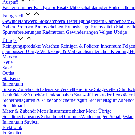
Auspuff
Fächerkrümmer
Katalysator Ersatz
Mittelschalldämpfer
Endschalldäm
Fahrgestell
Gewindefahrwerk
Stoßdämpfern
Tieferlegungsfedern
Camber Satz &
Naben
Bremsen
Bremsscheiben
Bremsbeläge
Bremssätteln
Stahl gef
Spurverbreiterungen
Radmuttern
Gewindestangen
Velgen Übrige
Übrige
Reinigungsprodukte
Waschen
Reinigen & Polieren
Innenraum
Felge
spuitbussen
Übrige Werkzeuge & Verbrauchsmaterialien
Kleidung
He
Marken
Neue
Sale!
Outlet
Startseite
Innenraum
Sitze & Zubehör
Schalensitze
Verstellbare Sitze
Sitzgestellen
Stuhlsc
Lenkräder & Zubehör
Lenkradnaben
Snap-off
Lenkräder
Lenkräder 
Sicherheitsgurten & Zubehör
Sicherheitsgurt
Sicherheitsgurt Zubehör
Schaltknauf
Meter & Zubehör
Meter
Instrumentenhalter
Meter Übrige
Schaltmechanismus
Schalthebel
Gummis/Abdeckungen
Schaltgestän
Innenraum Streben
Elektronik
Fußmatten