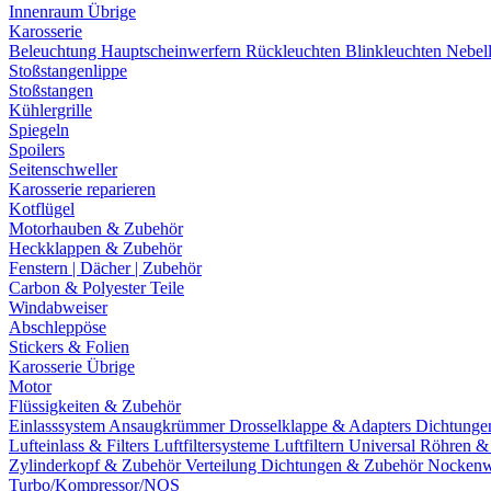
Innenraum Übrige
Karosserie
Beleuchtung
Hauptscheinwerfern
Rückleuchten
Blinkleuchten
Nebel
Stoßstangenlippe
Stoßstangen
Kühlergrille
Spiegeln
Spoilers
Seitenschweller
Karosserie reparieren
Kotflügel
Motorhauben & Zubehör
Heckklappen & Zubehör
Fenstern | Dächer | Zubehör
Carbon & Polyester Teile
Windabweiser
Abschleppöse
Stickers & Folien
Karosserie Übrige
Motor
Flüssigkeiten & Zubehör
Einlasssystem
Ansaugkrümmer
Drosselklappe & Adapters
Dichtunge
Lufteinlass & Filters
Luftfiltersysteme
Luftfiltern
Universal Röhren 
Zylinderkopf & Zubehör
Verteilung
Dichtungen & Zubehör
Nockenw
Turbo/Kompressor/NOS