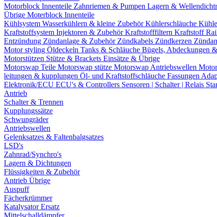
Motorblock Innenteile
Zahnriemen & Pumpen
Lagern & Wellendicht
Übrige Moterblock Innenteile
Kühlsystem
Wasserkühlern & kleine Zubehör
Kühlerschläuche
Kühle
Kraftstoffsystem
Injektoren & Zubehör
Kraftstofffiltern
Kraftstoff Ra
Entzündung
Zündanlage & Zubehör
Zündkabels
Zündkerzen
Zündan
Motor styling
Öldeckeln
Tanks & Schläuche
Bügels, Abdeckungen 
Motorstützen
Stütze & Brackets
Einsätze & Übrige
Motorswap Teile
Motorswap stütze
Motorswap Antriebswellen
Moto
leitungen & kupplungen
Öl- und Kraftstoffschläuche
Fassungen
Adap
Elektronik/ECU
ECU's & Controllers
Sensoren | Schalter | Relais
Sta
Antrieb
Schalter & Trennen
Kupplungssätze
Schwungräder
Antriebswellen
Gelenksatzes & Faltenbalgsatzes
LSD's
Zahnrad/Synchro's
Lagern & Dichtungen
Flüssigkeiten & Zubehör
Antrieb Übrige
Auspuff
Fächerkrümmer
Katalysator Ersatz
Mittelschalldämpfer