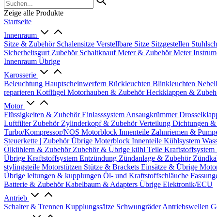
Zeige alle Produkte
Startseite
Innenraum
Sitze & Zubehör
Schalensitze
Verstellbare Sitze
Sitzgestellen
Stuhlsc
Sicherheitsgurt Zubehör
Schaltknauf
Meter & Zubehör
Meter
Instrum
Innenraum Übrige
Karosserie
Beleuchtung
Hauptscheinwerfern
Rückleuchten
Blinkleuchten
Nebel
reparieren
Kotflügel
Motorhauben & Zubehör
Heckklappen & Zube
Motor
Flüssigkeiten & Zubehör
Einlasssystem
Ansaugkrümmer
Drosselklap
Luftfilter Zubehör
Zylinderkopf & Zubehör
Verteilung
Dichtungen &
Turbo/Kompressor/NOS
Motorblock Innenteile
Zahnriemen & Pump
Steuerkette | Zubehör
Übrige Moterblock Innenteile
Kühlsystem
Wass
Ölkühlern & Zubehör
Zubehör & Übrige kühl Teile
Kraftstoffsystem
Übrige Kraftstoffsystem
Entzündung
Zündanlage & Zubehör
Zündka
stylingsteile
Motorstützen
Stütze & Brackets
Einsätze & Übrige
Moto
Übrige
leitungen & kupplungen
Öl- und Kraftstoffschläuche
Fassung
Batterie & Zubehör
Kabelbaum & Adapters
Übrige Elektronik/ECU
Antrieb
Schalter & Trennen
Kupplungssätze
Schwungräder
Antriebswellen
G