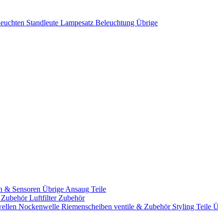
leuchten
Standleute
Lampesatz
Beleuchtung Übrige
n & Sensoren
Übrige Ansaug Teile
& Zubehör
Luftfilter Zubehör
ellen
Nockenwelle Riemenscheiben
ventile & Zubehör
Styling Teile
Ü