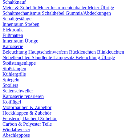
Schaltknauf
Meter & Zubehör
Meter
Instrumentenhalter
Meter Übrige
Schaltmechanismus
Schalthebel
Gummis/Abdeckungen
Schaltgestänge
Innenraum Streben
Elektronik
Fußmatten
Innenraum Übrige
Karosserie
Beleuchtung
Hauptscheinwerfern
Rückleuchten
Blinkleuchten
Nebelleuchten
Standleute
Lampesatz
Beleuchtung Übrige
Stoßstangenlippe
Stoßstangen
Kühlergrille
Spiegeln
Spoilers
Seitenschweller
Karosserie reparieren
Kotflügel
Motorhauben & Zubehör
Heckklappen & Zubehör
Fenstern | Dächer | Zubehör
Carbon & Polyester Teile
Windabweiser
Abschleppöse