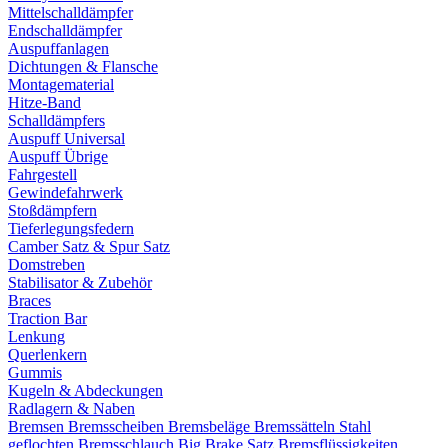
Mittelschalldämpfer
Endschalldämpfer
Auspuffanlagen
Dichtungen & Flansche
Montagematerial
Hitze-Band
Schalldämpfers
Auspuff Universal
Auspuff Übrige
Fahrgestell
Gewindefahrwerk
Stoßdämpfern
Tieferlegungsfedern
Camber Satz & Spur Satz
Domstreben
Stabilisator & Zubehör
Braces
Traction Bar
Lenkung
Querlenkern
Gummis
Kugeln & Abdeckungen
Radlagern & Naben
Bremsen
Bremsscheiben
Bremsbeläge
Bremssätteln
Stahl
geflochten Bremsschlauch
Big Brake Satz
Bremsflüssigkeiten