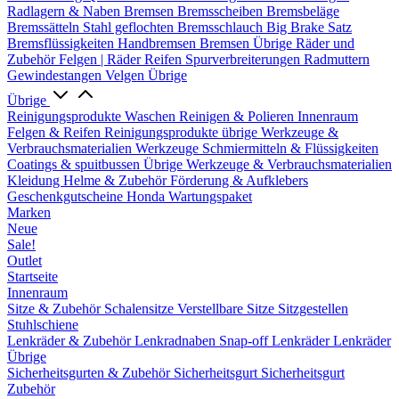
Radlagern & Naben
Bremsen
Bremsscheiben
Bremsbeläge
Bremssätteln
Stahl geflochten Bremsschlauch
Big Brake Satz
Bremsflüssigkeiten
Handbremsen
Bremsen Übrige
Räder und
Zubehör
Felgen | Räder
Reifen
Spurverbreiterungen
Radmuttern
Gewindestangen
Velgen Übrige
Übrige
Reinigungsprodukte
Waschen
Reinigen & Polieren
Innenraum
Felgen & Reifen
Reinigungsprodukte übrige
Werkzeuge &
Verbrauchsmaterialien
Werkzeuge
Schmiermitteln & Flüssigkeiten
Coatings & spuitbussen
Übrige Werkzeuge & Verbrauchsmaterialien
Kleidung
Helme & Zubehör
Förderung & Aufklebers
Geschenkgutscheine
Honda Wartungspaket
Marken
Neue
Sale!
Outlet
Startseite
Innenraum
Sitze & Zubehör
Schalensitze
Verstellbare Sitze
Sitzgestellen
Stuhlschiene
Lenkräder & Zubehör
Lenkradnaben
Snap-off
Lenkräder
Lenkräder
Übrige
Sicherheitsgurten & Zubehör
Sicherheitsgurt
Sicherheitsgurt
Zubehör