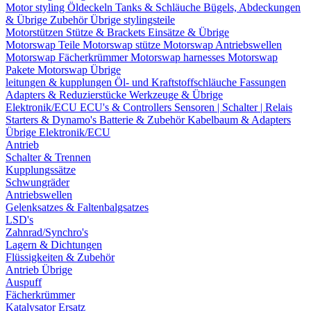
Motor styling
Öldeckeln
Tanks & Schläuche
Bügels, Abdeckungen
& Übrige Zubehör
Übrige stylingsteile
Motorstützen
Stütze & Brackets
Einsätze & Übrige
Motorswap Teile
Motorswap stütze
Motorswap Antriebswellen
Motorswap Fächerkrümmer
Motorswap harnesses
Motorswap
Pakete
Motorswap Übrige
leitungen & kupplungen
Öl- und Kraftstoffschläuche
Fassungen
Adapters & Reduzierstücke
Werkzeuge & Übrige
Elektronik/ECU
ECU's & Controllers
Sensoren | Schalter | Relais
Starters & Dynamo's
Batterie & Zubehör
Kabelbaum & Adapters
Übrige Elektronik/ECU
Antrieb
Schalter & Trennen
Kupplungssätze
Schwungräder
Antriebswellen
Gelenksatzes & Faltenbalgsatzes
LSD's
Zahnrad/Synchro's
Lagern & Dichtungen
Flüssigkeiten & Zubehör
Antrieb Übrige
Auspuff
Fächerkrümmer
Katalysator Ersatz