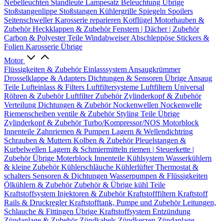
Nebelleuchten
Standleute
Lampesatz
Beleuchtung Übrige
Stoßstangenlippe
Stoßstangen
Kühlergrille
Spiegeln
Spoilers
Seitenschweller
Karosserie reparieren
Kotflügel
Motorhauben &
Zubehör
Heckklappen & Zubehör
Fenstern | Dächer | Zubehör
Carbon & Polyester Teile
Windabweiser
Abschleppöse
Stickers &
Folien
Karosserie Übrige
Motor
Flüssigkeiten & Zubehör
Einlasssystem
Ansaugkrümmer
Drosselklappe & Adapters
Dichtungen & Sensoren
Übrige Ansaug
Teile
Lufteinlass & Filters
Luftfiltersysteme
Luftfiltern
Universal
Röhren & Zubehör
Luftfilter Zubehör
Zylinderkopf & Zubehör
Verteilung
Dichtungen & Zubehör
Nockenwellen
Nockenwelle
Riemenscheiben
ventile & Zubehör
Styling Teile
Übrige
Zylinderkopf & Zubehör
Turbo/Kompressor/NOS
Motorblock
Innenteile
Zahnriemen & Pumpen
Lagern & Wellendichtring
Schrauben & Muttern
Kolben & Zubehör
Pleuelstangen &
Kurbelwellen
Lagern & Schmiermitteln
riemen | Steuerkette |
Zubehör
Übrige Moterblock Innenteile
Kühlsystem
Wasserkühlern
& kleine Zubehör
Kühlerschläuche
Kühlerlüfter
Thermostat &
schalters
Sensoren & Dichtungen
Wasserpumpen & Flüssigkeiten
Ölkühlern & Zubehör
Zubehör & Übrige kühl Teile
Kraftstoffsystem
Injektoren & Zubehör
Kraftstofffiltern
Kraftstoff
Rails & Druckregler
Kraftstofftank, Pumpe und Zubehör
Leitungen,
Schlauche & Fittingen
Übrige Kraftstoffsystem
Entzündung
Zündanlage & Zubehör
Zündkabels
Zündkerzen
Zündanlage