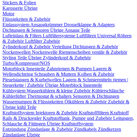
Stickers & Folien
Karosserie Übrige
Motor
Flüssigkeiten & Zubehör
Einlasssystem
Ansaugkrümmer
Drosselklappe & Adapters
Dichtungen & Sensoren
Übrige Ansaug Teile
Lufteinlass & Filters
Luftfiltersysteme
Luftfiltern
Universal Röhren
& Zubehör
Luftfilter Zubehör
Zylinderkopf & Zubehör
Verteilung
Dichtungen & Zubehör
Nockenwellen
Nockenwelle Riemenscheiben
ventile & Zubehör
Styling Teile
Übrige Zylinderkopf & Zubehör
Turbo/Kompressor/NOS
Motorblock Innenteile
Zahnriemen & Pumpen
Lagern &
Wellendichtring
Schrauben & Muttern
Kolben & Zubehör
Pleuelstangen & Kurbelwellen
Lagern & Schmiermitteln
riemen |
Steuerkette | Zubehör
Übrige Moterblock Innenteile
Kühlsystem
Wasserkühlern & kleine Zubehör
Kühlerschläuche
Kühlerlüfter
Thermostat & schalters
Sensoren & Dichtungen
Wasserpumpen & Flüssigkeiten
Ölkühlern & Zubehör
Zubehör &
Übrige kühl Teile
Kraftstoffsystem
Injektoren & Zubehör
Kraftstofffiltern
Kraftstoff
Rails & Druckregler
Kraftstofftank, Pumpe und Zubehör
Leitungen,
Schlauche & Fittingen
Übrige Kraftstoffsystem
Entzündung
Zündanlage & Zubehör
Zündkabels
Zündkerzen
Zündanlage Übrige