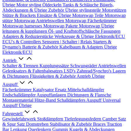
Übrige
Motor styling
Öldeckeln
Tanks & Schläuche
Bügels,
Abdeckungen & Übrige Zubehör
Übrige stylingsteile
Motorstützen
Stütze & Brackets
Einsätze & Übrige
Motorswap Teile
Motorswap
stütze
Motorswap Antriebswellen
Motorswap Fächerkrümmer
Motorswap harnesses
Motorswap Pakete
Motorswap Übrige
leitungen & kupplungen
Öl- und Kraftstoffschläuche
Fassungen
Adapters & Reduzierstücke
Werkzeuge & Übrige
Elektronik/ECU
ECU's & Controllers
Sensoren | Schalter | Relais
Starters &
Dynamo's
Batterie & Zubehör
Kabelbaum & Adapters
Übrige
Elektronik/ECU
Antrieb
Schalter & Trennen
Kupplungssätze
Schwungräder
Antriebswellen
Gelenksatzes & Faltenbalgsatzes
LSD's
Zahnrad/Synchro's
Lagern
& Dichtungen
Flüssigkeiten & Zubehör
Antrieb Übrige
Auspuff
Fächerkrümmer
Katalysator Ersatz
Mittelschalldämpfer
Endschalldämpfer
Auspuffanlagen
Dichtungen & Flansche
Montagematerial
Hitze-Band
Schalldämpfers
Auspuff Universal
Auspuff Übrige
Fahrgestell
Gewindefahrwerk
Stoßdämpfern
Tieferlegungsfedern
Camber Satz
& Spur Satz
Domstreben
Stabilisator & Zubehör
Braces
Traction
Bar
Lenkung
Querlenkern
Gummis
Kugeln & Abdeckungen