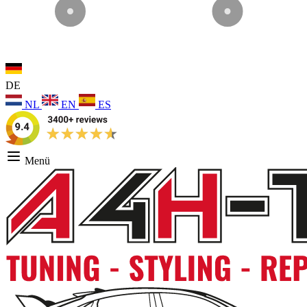
DE
NL
EN
ES
Menü