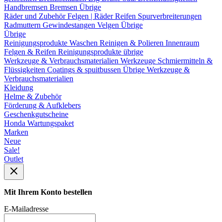
Handbremsen
Bremsen Übrige
Räder und Zubehör
Felgen | Räder
Reifen
Spurverbreiterungen
Radmuttern
Gewindestangen
Velgen Übrige
Übrige
Reinigungsprodukte
Waschen
Reinigen & Polieren
Innenraum
Felgen & Reifen
Reinigungsprodukte übrige
Werkzeuge & Verbrauchsmaterialien
Werkzeuge
Schmiermitteln &
Flüssigkeiten
Coatings & spuitbussen
Übrige Werkzeuge &
Verbrauchsmaterialien
Kleidung
Helme & Zubehör
Förderung & Aufklebers
Geschenkgutscheine
Honda Wartungspaket
Marken
Neue
Sale!
Outlet
Mit Ihrem Konto bestellen
E-Mailadresse