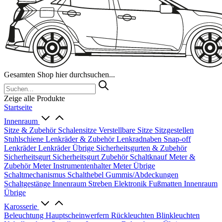
Gesamten Shop hier durchsuchen...
Zeige alle Produkte
Startseite
Innenraum
Sitze & Zubehör
Schalensitze
Verstellbare Sitze
Sitzgestellen
Stuhlschiene
Lenkräder & Zubehör
Lenkradnaben
Snap-off
Lenkräder
Lenkräder Übrige
Sicherheitsgurten & Zubehör
Sicherheitsgurt
Sicherheitsgurt Zubehör
Schaltknauf
Meter &
Zubehör
Meter
Instrumentenhalter
Meter Übrige
Schaltmechanismus
Schalthebel
Gummis/Abdeckungen
Schaltgestänge
Innenraum Streben
Elektronik
Fußmatten
Innenraum
Übrige
Karosserie
Beleuchtung
Hauptscheinwerfern
Rückleuchten
Blinkleuchten