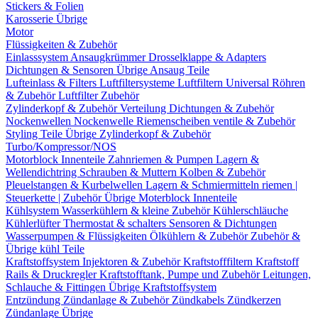
Stickers & Folien
Karosserie Übrige
Motor
Flüssigkeiten & Zubehör
Einlasssystem
Ansaugkrümmer
Drosselklappe & Adapters
Dichtungen & Sensoren
Übrige Ansaug Teile
Lufteinlass & Filters
Luftfiltersysteme
Luftfiltern
Universal Röhren
& Zubehör
Luftfilter Zubehör
Zylinderkopf & Zubehör
Verteilung
Dichtungen & Zubehör
Nockenwellen
Nockenwelle Riemenscheiben
ventile & Zubehör
Styling Teile
Übrige Zylinderkopf & Zubehör
Turbo/Kompressor/NOS
Motorblock Innenteile
Zahnriemen & Pumpen
Lagern &
Wellendichtring
Schrauben & Muttern
Kolben & Zubehör
Pleuelstangen & Kurbelwellen
Lagern & Schmiermitteln
riemen |
Steuerkette | Zubehör
Übrige Moterblock Innenteile
Kühlsystem
Wasserkühlern & kleine Zubehör
Kühlerschläuche
Kühlerlüfter
Thermostat & schalters
Sensoren & Dichtungen
Wasserpumpen & Flüssigkeiten
Ölkühlern & Zubehör
Zubehör &
Übrige kühl Teile
Kraftstoffsystem
Injektoren & Zubehör
Kraftstofffiltern
Kraftstoff
Rails & Druckregler
Kraftstofftank, Pumpe und Zubehör
Leitungen,
Schlauche & Fittingen
Übrige Kraftstoffsystem
Entzündung
Zündanlage & Zubehör
Zündkabels
Zündkerzen
Zündanlage Übrige