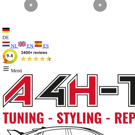
DE
NL
EN
ES
Menü