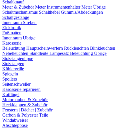
Schaltknauf
Meter & Zubehör
Meter
Instrumentenhalter
Meter Übrige
Schaltmechanismus
Schalthebel
Gummis/Abdeckungen
Schaltgestänge
Innenraum Streben
Elektronik
Fußmatten
Innenraum Übrige
Karosserie
Beleuchtung
Hauptscheinwerfern
Rückleuchten
Blinkleuchten
Nebelleuchten
Standleute
Lampesatz
Beleuchtung Übrige
Stoßstangenlippe
Stoßstangen
Kühlergrille
Spiegeln
Spoilers
Seitenschweller
Karosserie reparieren
Kotflügel
Motorhauben & Zubehör
Heckklappen & Zubehör
Fenstern | Dächer | Zubehör
Carbon & Polyester Teile
Windabweiser
Abschleppöse