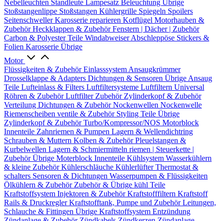
Nebelleuchten
Standleute
Lampesatz
Beleuchtung Übrige
Stoßstangenlippe
Stoßstangen
Kühlergrille
Spiegeln
Spoilers
Seitenschweller
Karosserie reparieren
Kotflügel
Motorhauben &
Zubehör
Heckklappen & Zubehör
Fenstern | Dächer | Zubehör
Carbon & Polyester Teile
Windabweiser
Abschleppöse
Stickers &
Folien
Karosserie Übrige
Motor
Flüssigkeiten & Zubehör
Einlasssystem
Ansaugkrümmer
Drosselklappe & Adapters
Dichtungen & Sensoren
Übrige Ansaug
Teile
Lufteinlass & Filters
Luftfiltersysteme
Luftfiltern
Universal
Röhren & Zubehör
Luftfilter Zubehör
Zylinderkopf & Zubehör
Verteilung
Dichtungen & Zubehör
Nockenwellen
Nockenwelle
Riemenscheiben
ventile & Zubehör
Styling Teile
Übrige
Zylinderkopf & Zubehör
Turbo/Kompressor/NOS
Motorblock
Innenteile
Zahnriemen & Pumpen
Lagern & Wellendichtring
Schrauben & Muttern
Kolben & Zubehör
Pleuelstangen &
Kurbelwellen
Lagern & Schmiermitteln
riemen | Steuerkette |
Zubehör
Übrige Moterblock Innenteile
Kühlsystem
Wasserkühlern
& kleine Zubehör
Kühlerschläuche
Kühlerlüfter
Thermostat &
schalters
Sensoren & Dichtungen
Wasserpumpen & Flüssigkeiten
Ölkühlern & Zubehör
Zubehör & Übrige kühl Teile
Kraftstoffsystem
Injektoren & Zubehör
Kraftstofffiltern
Kraftstoff
Rails & Druckregler
Kraftstofftank, Pumpe und Zubehör
Leitungen,
Schlauche & Fittingen
Übrige Kraftstoffsystem
Entzündung
Zündanlage & Zubehör
Zündkabels
Zündkerzen
Zündanlage