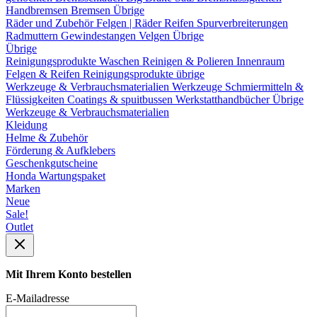
Handbremsen
Bremsen Übrige
Räder und Zubehör
Felgen | Räder
Reifen
Spurverbreiterungen
Radmuttern
Gewindestangen
Velgen Übrige
Übrige
Reinigungsprodukte
Waschen
Reinigen & Polieren
Innenraum
Felgen & Reifen
Reinigungsprodukte übrige
Werkzeuge & Verbrauchsmaterialien
Werkzeuge
Schmiermitteln &
Flüssigkeiten
Coatings & spuitbussen
Werkstatthandbücher
Übrige
Werkzeuge & Verbrauchsmaterialien
Kleidung
Helme & Zubehör
Förderung & Aufklebers
Geschenkgutscheine
Honda Wartungspaket
Marken
Neue
Sale!
Outlet
Mit Ihrem Konto bestellen
E-Mailadresse