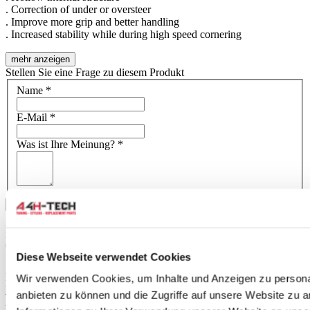
. Correction of under or oversteer
. Improve more grip and better handling
. Increased stability while during high speed cornering
mehr anzeigen
Stellen Sie eine Frage zu diesem Produkt
Name
*
E-Mail
*
Was ist Ihre Meinung?
*
Absenden
Dieses Formular ist durch reCAPTCHA geschützt – die
Datenschutzrichtlinie von Google
und
Nutzungsbedingungen
.
Diese Webseite verwendet Cookies
Schreiben Sie eine Bewertung
Nur registrierte Benutzer können Bewertungen schreiben. Bitte
Wir verwenden Cookies, um Inhalte und Anzeigen zu personal
loggen Sie sich ein
oder
erstellen Sie ein Konto
anbieten zu können und die Zugriffe auf unsere Website zu 
Anwendbar auf: