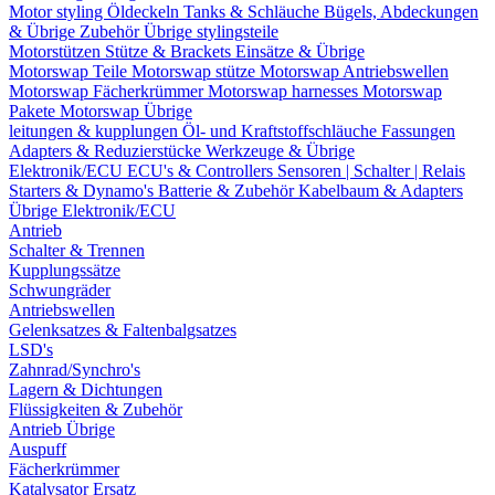
Motor styling
Öldeckeln
Tanks & Schläuche
Bügels, Abdeckungen
& Übrige Zubehör
Übrige stylingsteile
Motorstützen
Stütze & Brackets
Einsätze & Übrige
Motorswap Teile
Motorswap stütze
Motorswap Antriebswellen
Motorswap Fächerkrümmer
Motorswap harnesses
Motorswap
Pakete
Motorswap Übrige
leitungen & kupplungen
Öl- und Kraftstoffschläuche
Fassungen
Adapters & Reduzierstücke
Werkzeuge & Übrige
Elektronik/ECU
ECU's & Controllers
Sensoren | Schalter | Relais
Starters & Dynamo's
Batterie & Zubehör
Kabelbaum & Adapters
Übrige Elektronik/ECU
Antrieb
Schalter & Trennen
Kupplungssätze
Schwungräder
Antriebswellen
Gelenksatzes & Faltenbalgsatzes
LSD's
Zahnrad/Synchro's
Lagern & Dichtungen
Flüssigkeiten & Zubehör
Antrieb Übrige
Auspuff
Fächerkrümmer
Katalysator Ersatz