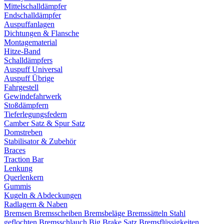
Mittelschalldämpfer
Endschalldämpfer
Auspuffanlagen
Dichtungen & Flansche
Montagematerial
Hitze-Band
Schalldämpfers
Auspuff Universal
Auspuff Übrige
Fahrgestell
Gewindefahrwerk
Stoßdämpfern
Tieferlegungsfedern
Camber Satz & Spur Satz
Domstreben
Stabilisator & Zubehör
Braces
Traction Bar
Lenkung
Querlenkern
Gummis
Kugeln & Abdeckungen
Radlagern & Naben
Bremsen
Bremsscheiben
Bremsbeläge
Bremssätteln
Stahl
geflochten Bremsschlauch
Big Brake Satz
Bremsflüssigkeiten