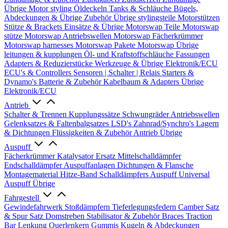
Übrige
Motor styling
Öldeckeln
Tanks & Schläuche
Bügels,
Abdeckungen & Übrige Zubehör
Übrige stylingsteile
Motorstützen
Stütze & Brackets
Einsätze & Übrige
Motorswap Teile
Motorswap
stütze
Motorswap Antriebswellen
Motorswap Fächerkrümmer
Motorswap harnesses
Motorswap Pakete
Motorswap Übrige
leitungen & kupplungen
Öl- und Kraftstoffschläuche
Fassungen
Adapters & Reduzierstücke
Werkzeuge & Übrige
Elektronik/ECU
ECU's & Controllers
Sensoren | Schalter | Relais
Starters &
Dynamo's
Batterie & Zubehör
Kabelbaum & Adapters
Übrige
Elektronik/ECU
Antrieb
Schalter & Trennen
Kupplungssätze
Schwungräder
Antriebswellen
Gelenksatzes & Faltenbalgsatzes
LSD's
Zahnrad/Synchro's
Lagern
& Dichtungen
Flüssigkeiten & Zubehör
Antrieb Übrige
Auspuff
Fächerkrümmer
Katalysator Ersatz
Mittelschalldämpfer
Endschalldämpfer
Auspuffanlagen
Dichtungen & Flansche
Montagematerial
Hitze-Band
Schalldämpfers
Auspuff Universal
Auspuff Übrige
Fahrgestell
Gewindefahrwerk
Stoßdämpfern
Tieferlegungsfedern
Camber Satz
& Spur Satz
Domstreben
Stabilisator & Zubehör
Braces
Traction
Bar
Lenkung
Querlenkern
Gummis
Kugeln & Abdeckungen