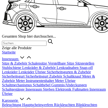
Gesamten Shop hier durchsuchen...
Zeige alle Produkte
Startseite
Innenraum
Sitze & Zubehör
Schalensitze
Verstellbare Sitze
Sitzgestellen
Stuhlschiene
Lenkräder & Zubehör
Lenkradnaben
Snap-off
Lenkräder
Lenkräder Übrige
Sicherheitsgurten & Zubehör
Sicherheitsgurt
Sicherheitsgurt Zubehör
Schaltknauf
Meter &
Zubehör
Meter
Instrumentenhalter
Meter Übrige
Schaltmechanismus
Schalthebel
Gummis/Abdeckungen
Schaltgestänge
Innenraum Streben
Elektronik
Fußmatten
Innenraum
Übrige
Karosserie
Beleuchtung
Hauptscheinwerfern
Rückleuchten
Blinkleuchten