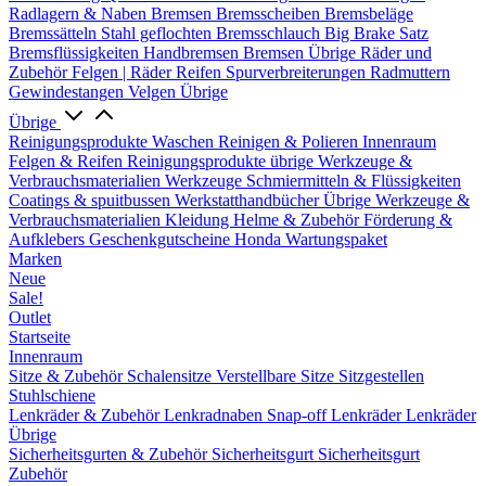
Radlagern & Naben
Bremsen
Bremsscheiben
Bremsbeläge
Bremssätteln
Stahl geflochten Bremsschlauch
Big Brake Satz
Bremsflüssigkeiten
Handbremsen
Bremsen Übrige
Räder und
Zubehör
Felgen | Räder
Reifen
Spurverbreiterungen
Radmuttern
Gewindestangen
Velgen Übrige
Übrige
Reinigungsprodukte
Waschen
Reinigen & Polieren
Innenraum
Felgen & Reifen
Reinigungsprodukte übrige
Werkzeuge &
Verbrauchsmaterialien
Werkzeuge
Schmiermitteln & Flüssigkeiten
Coatings & spuitbussen
Werkstatthandbücher
Übrige Werkzeuge &
Verbrauchsmaterialien
Kleidung
Helme & Zubehör
Förderung &
Aufklebers
Geschenkgutscheine
Honda Wartungspaket
Marken
Neue
Sale!
Outlet
Startseite
Innenraum
Sitze & Zubehör
Schalensitze
Verstellbare Sitze
Sitzgestellen
Stuhlschiene
Lenkräder & Zubehör
Lenkradnaben
Snap-off
Lenkräder
Lenkräder
Übrige
Sicherheitsgurten & Zubehör
Sicherheitsgurt
Sicherheitsgurt
Zubehör