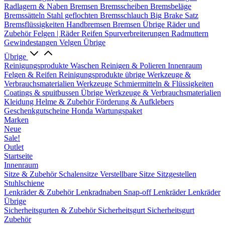
Radlagern & Naben
Bremsen
Bremsscheiben
Bremsbeläge
Bremssätteln
Stahl geflochten Bremsschlauch
Big Brake Satz
Bremsflüssigkeiten
Handbremsen
Bremsen Übrige
Räder und
Zubehör
Felgen | Räder
Reifen
Spurverbreiterungen
Radmuttern
Gewindestangen
Velgen Übrige
Übrige
Reinigungsprodukte
Waschen
Reinigen & Polieren
Innenraum
Felgen & Reifen
Reinigungsprodukte übrige
Werkzeuge &
Verbrauchsmaterialien
Werkzeuge
Schmiermitteln & Flüssigkeiten
Coatings & spuitbussen
Übrige Werkzeuge & Verbrauchsmaterialien
Kleidung
Helme & Zubehör
Förderung & Aufklebers
Geschenkgutscheine
Honda Wartungspaket
Marken
Neue
Sale!
Outlet
Startseite
Innenraum
Sitze & Zubehör
Schalensitze
Verstellbare Sitze
Sitzgestellen
Stuhlschiene
Lenkräder & Zubehör
Lenkradnaben
Snap-off
Lenkräder
Lenkräder
Übrige
Sicherheitsgurten & Zubehör
Sicherheitsgurt
Sicherheitsgurt
Zubehör