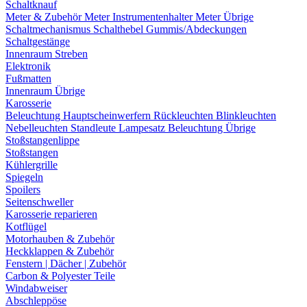
Schaltknauf
Meter & Zubehör
Meter
Instrumentenhalter
Meter Übrige
Schaltmechanismus
Schalthebel
Gummis/Abdeckungen
Schaltgestänge
Innenraum Streben
Elektronik
Fußmatten
Innenraum Übrige
Karosserie
Beleuchtung
Hauptscheinwerfern
Rückleuchten
Blinkleuchten
Nebelleuchten
Standleute
Lampesatz
Beleuchtung Übrige
Stoßstangenlippe
Stoßstangen
Kühlergrille
Spiegeln
Spoilers
Seitenschweller
Karosserie reparieren
Kotflügel
Motorhauben & Zubehör
Heckklappen & Zubehör
Fenstern | Dächer | Zubehör
Carbon & Polyester Teile
Windabweiser
Abschleppöse