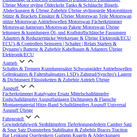
Übrige
Motor styling
Öldeckeln
Tanks & Schläuche
Bügels,
Abdeckungen & Übrige Zubehör
Übrige stylingsteile
Motorstützen
Stütze & Brackets
Einsätze & Übrige
Motorswap Teile
Motorswap
stütze
Motorswap Antriebswellen
Motorswap Fächerkrümmer
Motorswap harnesses
Motorswap Pakete
Motorswap Übrige
leitungen & kupplungen
Öl- und Kraftstoffschläuche
Fassungen
Adapters & Reduzierstücke
Werkzeuge & Übrige
Elektronik/ECU
ECU's & Controllers
Sensoren | Schalter | Relais
Starters &
Dynamo's
Batterie & Zubehör
Kabelbaum & Adapters
Übrige
Elektronik/ECU
Antrieb
Schalter & Trennen
Kupplungssätze
Schwungräder
Antriebswellen
Gelenksatzes & Faltenbalgsatzes
LSD's
Zahnrad/Synchro's
Lagern
& Dichtungen
Flüssigkeiten & Zubehör
Antrieb Übrige
Auspuff
Fächerkrümmer
Katalysator Ersatz
Mittelschalldämpfer
Endschalldämpfer
Auspuffanlagen
Dichtungen & Flansche
Montagematerial
Hitze-Band
Schalldämpfers
Auspuff Universal
Auspuff Übrige
Fahrgestell
Gewindefahrwerk
Stoßdämpfern
Tieferlegungsfedern
Camber Satz
& Spur Satz
Domstreben
Stabilisator & Zubehör
Braces
Traction
Bar
Lenkung
Querlenkern
Gummis
Kugeln & Abdeckungen