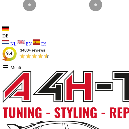
DE
NL
EN
ES
Menü