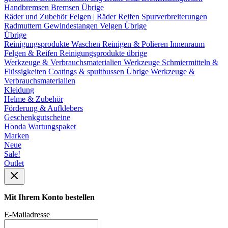
Handbremsen
Bremsen Übrige
Räder und Zubehör
Felgen | Räder
Reifen
Spurverbreiterungen
Radmuttern
Gewindestangen
Velgen Übrige
Übrige
Reinigungsprodukte
Waschen
Reinigen & Polieren
Innenraum
Felgen & Reifen
Reinigungsprodukte übrige
Werkzeuge & Verbrauchsmaterialien
Werkzeuge
Schmiermitteln &
Flüssigkeiten
Coatings & spuitbussen
Übrige Werkzeuge &
Verbrauchsmaterialien
Kleidung
Helme & Zubehör
Förderung & Aufklebers
Geschenkgutscheine
Honda Wartungspaket
Marken
Neue
Sale!
Outlet
Mit Ihrem Konto bestellen
E-Mailadresse