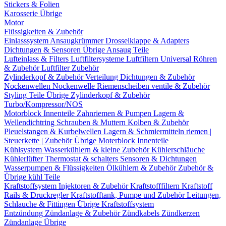
Stickers & Folien
Karosserie Übrige
Motor
Flüssigkeiten & Zubehör
Einlasssystem
Ansaugkrümmer
Drosselklappe & Adapters
Dichtungen & Sensoren
Übrige Ansaug Teile
Lufteinlass & Filters
Luftfiltersysteme
Luftfiltern
Universal Röhren
& Zubehör
Luftfilter Zubehör
Zylinderkopf & Zubehör
Verteilung
Dichtungen & Zubehör
Nockenwellen
Nockenwelle Riemenscheiben
ventile & Zubehör
Styling Teile
Übrige Zylinderkopf & Zubehör
Turbo/Kompressor/NOS
Motorblock Innenteile
Zahnriemen & Pumpen
Lagern &
Wellendichtring
Schrauben & Muttern
Kolben & Zubehör
Pleuelstangen & Kurbelwellen
Lagern & Schmiermitteln
riemen |
Steuerkette | Zubehör
Übrige Moterblock Innenteile
Kühlsystem
Wasserkühlern & kleine Zubehör
Kühlerschläuche
Kühlerlüfter
Thermostat & schalters
Sensoren & Dichtungen
Wasserpumpen & Flüssigkeiten
Ölkühlern & Zubehör
Zubehör &
Übrige kühl Teile
Kraftstoffsystem
Injektoren & Zubehör
Kraftstofffiltern
Kraftstoff
Rails & Druckregler
Kraftstofftank, Pumpe und Zubehör
Leitungen,
Schlauche & Fittingen
Übrige Kraftstoffsystem
Entzündung
Zündanlage & Zubehör
Zündkabels
Zündkerzen
Zündanlage Übrige