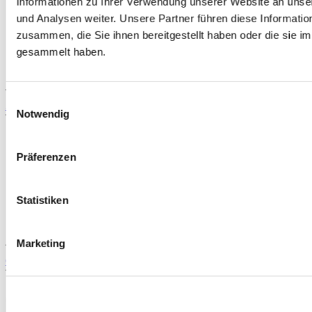
Informationen zu Ihrer Verwendung unserer Website an unse
und Analysen weiter. Unsere Partner führen diese Informati
zusammen, die Sie ihnen bereitgestellt haben oder die sie 
gesammelt haben.
TIPP
Einwilligungsauswahl
Aerodynamics half-carbon mugen style Spoiler (CR-Z 10-14)
Notwendig
Teilenummer: AE-SP-CRZ10-CF
Präferenzen
Statistiken
Marketing
TIPP
OEM Honda Kupplungssatz (Honda CR-Z 10-14)
Teilenummer: 22105-RTW-305