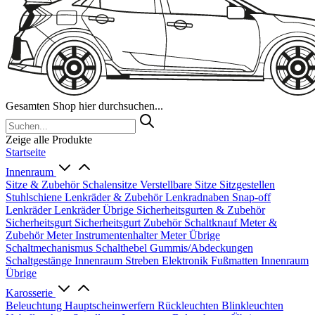
Gesamten Shop hier durchsuchen...
Zeige alle Produkte
Startseite
Innenraum
Sitze & Zubehör
Schalensitze
Verstellbare Sitze
Sitzgestellen
Stuhlschiene
Lenkräder & Zubehör
Lenkradnaben
Snap-off
Lenkräder
Lenkräder Übrige
Sicherheitsgurten & Zubehör
Sicherheitsgurt
Sicherheitsgurt Zubehör
Schaltknauf
Meter &
Zubehör
Meter
Instrumentenhalter
Meter Übrige
Schaltmechanismus
Schalthebel
Gummis/Abdeckungen
Schaltgestänge
Innenraum Streben
Elektronik
Fußmatten
Innenraum
Übrige
Karosserie
Beleuchtung
Hauptscheinwerfern
Rückleuchten
Blinkleuchten