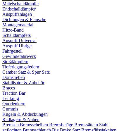
Mittelschalldämpfer
Endschalldämpfer
Auspuffanlagen
Dichtungen & Flansche
Montagematerial
Hitze-Band
Schalldämpfers
Auspuff Universal
Auspuff Übrige
Fahrgestell
Gewindefahrwerk
Stoßdämpfern
Tieferlegungsfedern
Camber Satz & Spur Satz
Domstreben
Stabilisator & Zubehör
Braces
Traction Bar
Lenkung
Querlenkern
Gummis
Kugeln & Abdeckungen
Radlagern & Naben
Bremsen
Bremsscheiben
Bremsbeläge
Bremssätteln
Stahl
geflochten Bremsschlauch
Big Brake Satz
Bremsflüssigkeiten