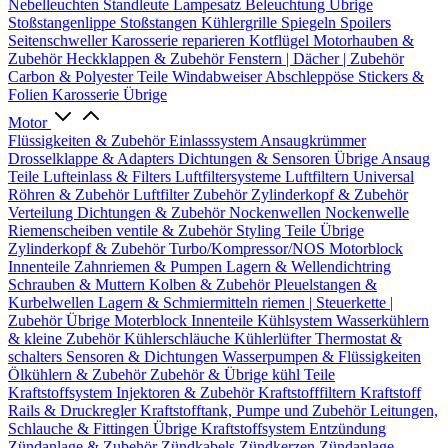
Nebelleuchten
Standleute
Lampesatz
Beleuchtung Übrige
Stoßstangenlippe
Stoßstangen
Kühlergrille
Spiegeln
Spoilers
Seitenschweller
Karosserie reparieren
Kotflügel
Motorhauben &
Zubehör
Heckklappen & Zubehör
Fenstern | Dächer | Zubehör
Carbon & Polyester Teile
Windabweiser
Abschleppöse
Stickers &
Folien
Karosserie Übrige
Motor
Flüssigkeiten & Zubehör
Einlasssystem
Ansaugkrümmer
Drosselklappe & Adapters
Dichtungen & Sensoren
Übrige Ansaug
Teile
Lufteinlass & Filters
Luftfiltersysteme
Luftfiltern
Universal
Röhren & Zubehör
Luftfilter Zubehör
Zylinderkopf & Zubehör
Verteilung
Dichtungen & Zubehör
Nockenwellen
Nockenwelle
Riemenscheiben
ventile & Zubehör
Styling Teile
Übrige
Zylinderkopf & Zubehör
Turbo/Kompressor/NOS
Motorblock
Innenteile
Zahnriemen & Pumpen
Lagern & Wellendichtring
Schrauben & Muttern
Kolben & Zubehör
Pleuelstangen &
Kurbelwellen
Lagern & Schmiermitteln
riemen | Steuerkette |
Zubehör
Übrige Moterblock Innenteile
Kühlsystem
Wasserkühlern
& kleine Zubehör
Kühlerschläuche
Kühlerlüfter
Thermostat &
schalters
Sensoren & Dichtungen
Wasserpumpen & Flüssigkeiten
Ölkühlern & Zubehör
Zubehör & Übrige kühl Teile
Kraftstoffsystem
Injektoren & Zubehör
Kraftstofffiltern
Kraftstoff
Rails & Druckregler
Kraftstofftank, Pumpe und Zubehör
Leitungen,
Schlauche & Fittingen
Übrige Kraftstoffsystem
Entzündung
Zündanlage & Zubehör
Zündkabels
Zündkerzen
Zündanlage