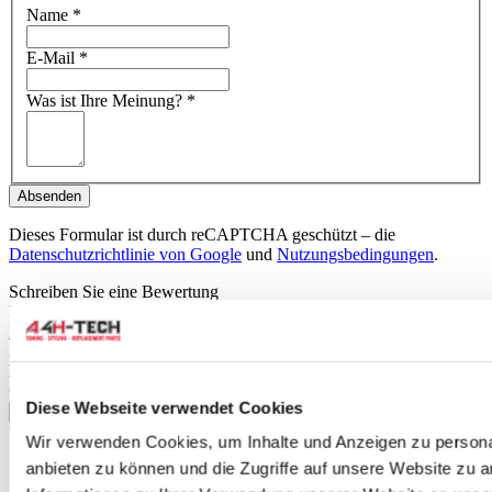
Name
*
E-Mail
*
Was ist Ihre Meinung?
*
Absenden
Dieses Formular ist durch reCAPTCHA geschützt – die
Datenschutzrichtlinie von Google
und
Nutzungsbedingungen
.
Schreiben Sie eine Bewertung
Nur registrierte Benutzer können Bewertungen schreiben. Bitte
loggen Sie sich ein
oder
erstellen Sie ein Konto
Anwendbar auf:
Honda
CR-Z 2010-2014 1.5i (ZF1)
Diese Webseite verwendet Cookies
mehr anzeigen
Verwandte Produkte
Wir verwenden Cookies, um Inhalte und Anzeigen zu personal
anbieten zu können und die Zugriffe auf unsere Website zu 