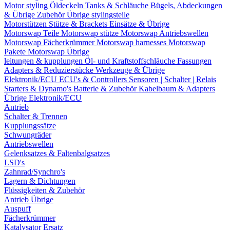
Motor styling
Öldeckeln
Tanks & Schläuche
Bügels, Abdeckungen
& Übrige Zubehör
Übrige stylingsteile
Motorstützen
Stütze & Brackets
Einsätze & Übrige
Motorswap Teile
Motorswap stütze
Motorswap Antriebswellen
Motorswap Fächerkrümmer
Motorswap harnesses
Motorswap
Pakete
Motorswap Übrige
leitungen & kupplungen
Öl- und Kraftstoffschläuche
Fassungen
Adapters & Reduzierstücke
Werkzeuge & Übrige
Elektronik/ECU
ECU's & Controllers
Sensoren | Schalter | Relais
Starters & Dynamo's
Batterie & Zubehör
Kabelbaum & Adapters
Übrige Elektronik/ECU
Antrieb
Schalter & Trennen
Kupplungssätze
Schwungräder
Antriebswellen
Gelenksatzes & Faltenbalgsatzes
LSD's
Zahnrad/Synchro's
Lagern & Dichtungen
Flüssigkeiten & Zubehör
Antrieb Übrige
Auspuff
Fächerkrümmer
Katalysator Ersatz