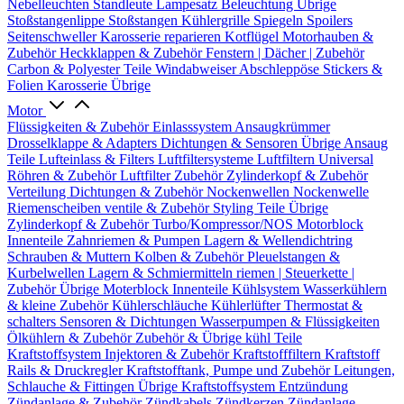
Nebelleuchten
Standleute
Lampesatz
Beleuchtung Übrige
Stoßstangenlippe
Stoßstangen
Kühlergrille
Spiegeln
Spoilers
Seitenschweller
Karosserie reparieren
Kotflügel
Motorhauben &
Zubehör
Heckklappen & Zubehör
Fenstern | Dächer | Zubehör
Carbon & Polyester Teile
Windabweiser
Abschleppöse
Stickers &
Folien
Karosserie Übrige
Motor
Flüssigkeiten & Zubehör
Einlasssystem
Ansaugkrümmer
Drosselklappe & Adapters
Dichtungen & Sensoren
Übrige Ansaug
Teile
Lufteinlass & Filters
Luftfiltersysteme
Luftfiltern
Universal
Röhren & Zubehör
Luftfilter Zubehör
Zylinderkopf & Zubehör
Verteilung
Dichtungen & Zubehör
Nockenwellen
Nockenwelle
Riemenscheiben
ventile & Zubehör
Styling Teile
Übrige
Zylinderkopf & Zubehör
Turbo/Kompressor/NOS
Motorblock
Innenteile
Zahnriemen & Pumpen
Lagern & Wellendichtring
Schrauben & Muttern
Kolben & Zubehör
Pleuelstangen &
Kurbelwellen
Lagern & Schmiermitteln
riemen | Steuerkette |
Zubehör
Übrige Moterblock Innenteile
Kühlsystem
Wasserkühlern
& kleine Zubehör
Kühlerschläuche
Kühlerlüfter
Thermostat &
schalters
Sensoren & Dichtungen
Wasserpumpen & Flüssigkeiten
Ölkühlern & Zubehör
Zubehör & Übrige kühl Teile
Kraftstoffsystem
Injektoren & Zubehör
Kraftstofffiltern
Kraftstoff
Rails & Druckregler
Kraftstofftank, Pumpe und Zubehör
Leitungen,
Schlauche & Fittingen
Übrige Kraftstoffsystem
Entzündung
Zündanlage & Zubehör
Zündkabels
Zündkerzen
Zündanlage