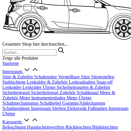
Gesamten Shop hier durchsuchen...
Zeige alle Produkte
Startseite
Innenraum
Sitze & Zubehör
Schalensitze
Verstellbare Sitze
Sitzgestellen
Stuhlschiene
Lenkräder & Zubehör
Lenkradnaben
Snap-off
Lenkräder
Lenkräder Übrige
Sicherheitsgurten & Zubehör
Sicherheitsgurt
Sicherheitsgurt Zubehör
Schaltknauf
Meter &
Zubehör
Meter
Instrumentenhalter
Meter Übrige
Schaltmechanismus
Schalthebel
Gummis/Abdeckungen
Schaltgestänge
Innenraum Streben
Elektronik
Fußmatten
Innenraum
Übrige
Karosserie
Beleuchtung
Hauptscheinwerfern
Rückleuchten
Blinkleuchten