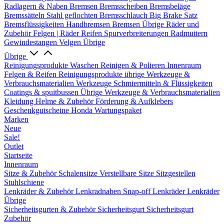
Radlagern & Naben
Bremsen
Bremsscheiben
Bremsbeläge
Bremssätteln
Stahl geflochten Bremsschlauch
Big Brake Satz
Bremsflüssigkeiten
Handbremsen
Bremsen Übrige
Räder und
Zubehör
Felgen | Räder
Reifen
Spurverbreiterungen
Radmuttern
Gewindestangen
Velgen Übrige
Übrige
Reinigungsprodukte
Waschen
Reinigen & Polieren
Innenraum
Felgen & Reifen
Reinigungsprodukte übrige
Werkzeuge &
Verbrauchsmaterialien
Werkzeuge
Schmiermitteln & Flüssigkeiten
Coatings & spuitbussen
Übrige Werkzeuge & Verbrauchsmaterialien
Kleidung
Helme & Zubehör
Förderung & Aufklebers
Geschenkgutscheine
Honda Wartungspaket
Marken
Neue
Sale!
Outlet
Startseite
Innenraum
Sitze & Zubehör
Schalensitze
Verstellbare Sitze
Sitzgestellen
Stuhlschiene
Lenkräder & Zubehör
Lenkradnaben
Snap-off
Lenkräder
Lenkräder
Übrige
Sicherheitsgurten & Zubehör
Sicherheitsgurt
Sicherheitsgurt
Zubehör