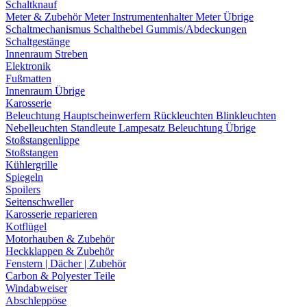
Schaltknauf
Meter & Zubehör
Meter
Instrumentenhalter
Meter Übrige
Schaltmechanismus
Schalthebel
Gummis/Abdeckungen
Schaltgestänge
Innenraum Streben
Elektronik
Fußmatten
Innenraum Übrige
Karosserie
Beleuchtung
Hauptscheinwerfern
Rückleuchten
Blinkleuchten
Nebelleuchten
Standleute
Lampesatz
Beleuchtung Übrige
Stoßstangenlippe
Stoßstangen
Kühlergrille
Spiegeln
Spoilers
Seitenschweller
Karosserie reparieren
Kotflügel
Motorhauben & Zubehör
Heckklappen & Zubehör
Fenstern | Dächer | Zubehör
Carbon & Polyester Teile
Windabweiser
Abschleppöse