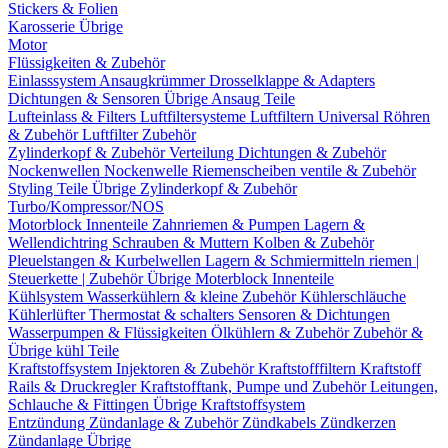
Stickers & Folien
Karosserie Übrige
Motor
Flüssigkeiten & Zubehör
Einlasssystem
Ansaugkrümmer
Drosselklappe & Adapters
Dichtungen & Sensoren
Übrige Ansaug Teile
Lufteinlass & Filters
Luftfiltersysteme
Luftfiltern
Universal Röhren
& Zubehör
Luftfilter Zubehör
Zylinderkopf & Zubehör
Verteilung
Dichtungen & Zubehör
Nockenwellen
Nockenwelle Riemenscheiben
ventile & Zubehör
Styling Teile
Übrige Zylinderkopf & Zubehör
Turbo/Kompressor/NOS
Motorblock Innenteile
Zahnriemen & Pumpen
Lagern &
Wellendichtring
Schrauben & Muttern
Kolben & Zubehör
Pleuelstangen & Kurbelwellen
Lagern & Schmiermitteln
riemen |
Steuerkette | Zubehör
Übrige Moterblock Innenteile
Kühlsystem
Wasserkühlern & kleine Zubehör
Kühlerschläuche
Kühlerlüfter
Thermostat & schalters
Sensoren & Dichtungen
Wasserpumpen & Flüssigkeiten
Ölkühlern & Zubehör
Zubehör &
Übrige kühl Teile
Kraftstoffsystem
Injektoren & Zubehör
Kraftstofffiltern
Kraftstoff
Rails & Druckregler
Kraftstofftank, Pumpe und Zubehör
Leitungen,
Schlauche & Fittingen
Übrige Kraftstoffsystem
Entzündung
Zündanlage & Zubehör
Zündkabels
Zündkerzen
Zündanlage Übrige