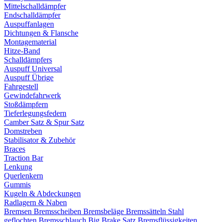
Mittelschalldämpfer
Endschalldämpfer
Auspuffanlagen
Dichtungen & Flansche
Montagematerial
Hitze-Band
Schalldämpfers
Auspuff Universal
Auspuff Übrige
Fahrgestell
Gewindefahrwerk
Stoßdämpfern
Tieferlegungsfedern
Camber Satz & Spur Satz
Domstreben
Stabilisator & Zubehör
Braces
Traction Bar
Lenkung
Querlenkern
Gummis
Kugeln & Abdeckungen
Radlagern & Naben
Bremsen
Bremsscheiben
Bremsbeläge
Bremssätteln
Stahl
geflochten Bremsschlauch
Big Brake Satz
Bremsflüssigkeiten