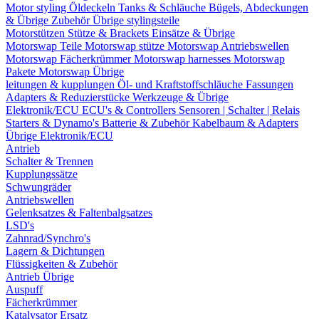
Motor styling
Öldeckeln
Tanks & Schläuche
Bügels, Abdeckungen
& Übrige Zubehör
Übrige stylingsteile
Motorstützen
Stütze & Brackets
Einsätze & Übrige
Motorswap Teile
Motorswap stütze
Motorswap Antriebswellen
Motorswap Fächerkrümmer
Motorswap harnesses
Motorswap
Pakete
Motorswap Übrige
leitungen & kupplungen
Öl- und Kraftstoffschläuche
Fassungen
Adapters & Reduzierstücke
Werkzeuge & Übrige
Elektronik/ECU
ECU's & Controllers
Sensoren | Schalter | Relais
Starters & Dynamo's
Batterie & Zubehör
Kabelbaum & Adapters
Übrige Elektronik/ECU
Antrieb
Schalter & Trennen
Kupplungssätze
Schwungräder
Antriebswellen
Gelenksatzes & Faltenbalgsatzes
LSD's
Zahnrad/Synchro's
Lagern & Dichtungen
Flüssigkeiten & Zubehör
Antrieb Übrige
Auspuff
Fächerkrümmer
Katalysator Ersatz