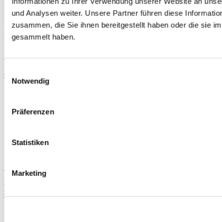
Informationen zu Ihrer Verwendung unserer Website an unse
und Analysen weiter. Unsere Partner führen diese Informati
zusammen, die Sie ihnen bereitgestellt haben oder die sie 
gesammelt haben.
TIPP
Mugen style FIN spoiler ABS Kunststoff (Honda CR-Z 10-14)
Einwilligungsauswahl
Teilenummer: A4H-218289
Notwendig
Präferenzen
Statistiken
TIPP
Marketing
H-Gear Pro-Line ABS Kunststoff mugen style Frontlippe (Honda
CR-Z 10-12)
Teilenummer: HG-218285