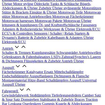
Übrige
Motor styling
Öldeckeln
Tanks & Schläuche
Bügels,
Abdeckungen & Übrige Zubehör
Übrige stylingsteile
Motorstützen
Stütze & Brackets
Einsätze & Übrige
Motorswap Teile
Motorswap
stütze
Motorswap Antriebswellen
Motorswap Fächerkrümmer
Motorswap harnesses
Motorswap Pakete
Motorswap Übrige
leitungen & kupplungen
Öl- und Kraftstoffschläuche
Fassungen
Adapters & Reduzierstücke
Werkzeuge & Übrige
Elektronik/ECU
ECU's & Controllers
Sensoren | Schalter | Relais
Starters &
Dynamo's
Batterie & Zubehör
Kabelbaum & Adapters
Übrige
Elektronik/ECU
Antrieb
Schalter & Trennen
Kupplungssätze
Schwungräder
Antriebswellen
Gelenksatzes & Faltenbalgsatzes
LSD's
Zahnrad/Synchro's
Lagern
& Dichtungen
Flüssigkeiten & Zubehör
Antrieb Übrige
Auspuff
Fächerkrümmer
Katalysator Ersatz
Mittelschalldämpfer
Endschalldämpfer
Auspuffanlagen
Dichtungen & Flansche
Montagematerial
Hitze-Band
Schalldämpfers
Auspuff Universal
Auspuff Übrige
Fahrgestell
Gewindefahrwerk
Stoßdämpfern
Tieferlegungsfedern
Camber Satz
& Spur Satz
Domstreben
Stabilisator & Zubehör
Braces
Traction
Bar
Lenkung
Querlenkern
Gummis
Kugeln & Abdeckungen