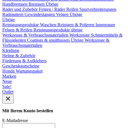
Handbremsen
Bremsen Übrige
Räder und Zubehör
Felgen | Räder
Reifen
Spurverbreiterungen
Radmuttern
Gewindestangen
Velgen Übrige
Übrige
Reinigungsprodukte
Waschen
Reinigen & Polieren
Innenraum
Felgen & Reifen
Reinigungsprodukte übrige
Werkzeuge & Verbrauchsmaterialien
Werkzeuge
Schmiermitteln &
Flüssigkeiten
Coatings & spuitbussen
Übrige Werkzeuge &
Verbrauchsmaterialien
Kleidung
Helme & Zubehör
Förderung & Aufklebers
Geschenkgutscheine
Honda Wartungspaket
Marken
Neue
Sale!
Outlet
Mit Ihrem Konto bestellen
E-Mailadresse