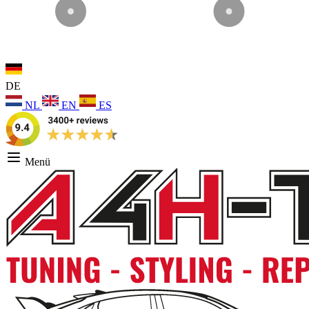
DE
NL
EN
ES
Menü