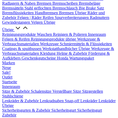
Radlagern & Naben
Bremsen
Bremsscheiben
Bremsbeläge
Bremssätteln
Stahl geflochten Bremsschlauch
Big Brake Satz
Bremsflüssigkeiten
Handbremsen
Bremsen Übrige
Räder und
Zubehör
Felgen | Räder
Reifen
Spurverbreiterungen
Radmuttern
Gewindestangen
Velgen Übrige
Übrige
Reinigungsprodukte
Waschen
Reinigen & Polieren
Innenraum
Felgen & Reifen
Reinigungsprodukte übrige
Werkzeuge &
Verbrauchsmaterialien
Werkzeuge
Schmiermitteln & Flüssigkeiten
Coatings & spuitbussen
Werkstatthandbücher
Übrige Werkzeuge &
Verbrauchsmaterialien
Kleidung
Helme & Zubehör
Förderung &
Aufklebers
Geschenkgutscheine
Honda Wartungspaket
Marken
Neue
Sale!
Outlet
Startseite
Innenraum
Sitze & Zubehör
Schalensitze
Verstellbare Sitze
Sitzgestellen
Stuhlschiene
Lenkräder & Zubehör
Lenkradnaben
Snap-off
Lenkräder
Lenkräder
Übrige
Sicherheitsgurten & Zubehör
Sicherheitsgurt
Sicherheitsgurt
Zubehör