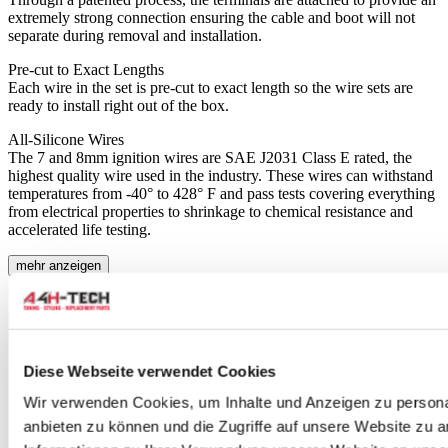
extremely strong connection ensuring the cable and boot will not
separate during removal and installation.
Pre-cut to Exact Lengths
Each wire in the set is pre-cut to exact length so the wire sets are
ready to install right out of the box.
All-Silicone Wires
The 7 and 8mm ignition wires are SAE J2031 Class E rated, the
highest quality wire used in the industry. These wires can withstand
temperatures from -40° to 428° F and pass tests covering everything
from electrical properties to shrinkage to chemical resistance and
accelerated life testing.
mehr anzeigen
Stellen Sie eine Frage zu diesem Produkt
Name
*
E-Mail
*
Diese Webseite verwendet Cookies
Was ist Ihre Meinung?
*
Wir verwenden Cookies, um Inhalte und Anzeigen zu personal
anbieten zu können und die Zugriffe auf unsere Website zu 