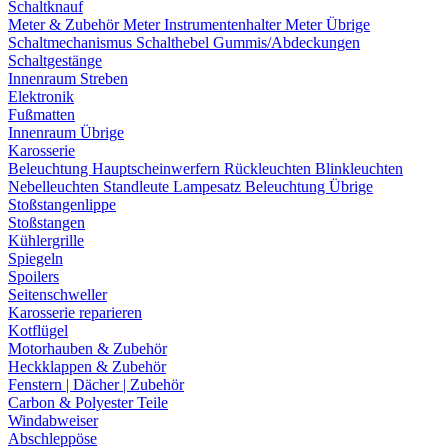
Schaltknauf
Meter & Zubehör
Meter
Instrumentenhalter
Meter Übrige
Schaltmechanismus
Schalthebel
Gummis/Abdeckungen
Schaltgestänge
Innenraum Streben
Elektronik
Fußmatten
Innenraum Übrige
Karosserie
Beleuchtung
Hauptscheinwerfern
Rückleuchten
Blinkleuchten
Nebelleuchten
Standleute
Lampesatz
Beleuchtung Übrige
Stoßstangenlippe
Stoßstangen
Kühlergrille
Spiegeln
Spoilers
Seitenschweller
Karosserie reparieren
Kotflügel
Motorhauben & Zubehör
Heckklappen & Zubehör
Fenstern | Dächer | Zubehör
Carbon & Polyester Teile
Windabweiser
Abschleppöse