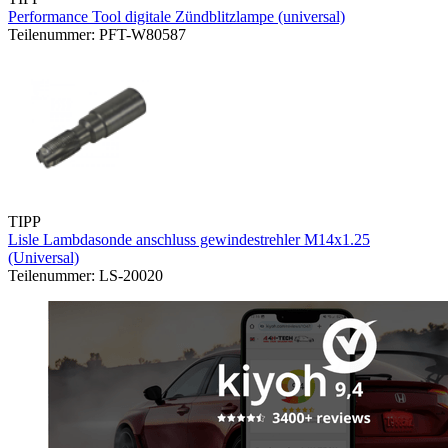
Performance Tool digitale Zündblitzlampe (universal)
Teilenummer: PFT-W80587
TIPP
Lisle Lambdasonde anschluss gewindestrehler M14x1.25
(Universal)
Teilenummer: LS-20020