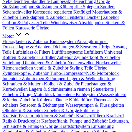
Nebelleuchten
Standleute
Lampesatz
Beleuchtung Übrige
Stoßstangenlippe
Stoßstangen
Kühlergrille
Spiegeln
Spoilers
Seitenschweller
Karosserie reparieren
Kotflügel
Motorhauben &
Zubehör
Heckklappen & Zubehör
Fenstern | Dächer | Zubehör
Carbon & Polyester Teile
Windabweiser
Abschleppöse
Stickers &
Folien
Karosserie Übrige
Motor
Flüssigkeiten & Zubehör
Einlasssystem
Ansaugkrümmer
Drosselklappe & Adapters
Dichtungen & Sensoren
Übrige Ansaug
Teile
Lufteinlass & Filters
Luftfiltersysteme
Luftfiltern
Universal
Röhren & Zubehör
Luftfilter Zubehör
Zylinderkopf & Zubehör
Verteilung
Dichtungen & Zubehör
Nockenwellen
Nockenwelle
Riemenscheiben
ventile & Zubehör
Styling Teile
Übrige
Zylinderkopf & Zubehör
Turbo/Kompressor/NOS
Motorblock
Innenteile
Zahnriemen & Pumpen
Lagern & Wellendichtring
Schrauben & Muttern
Kolben & Zubehör
Pleuelstangen &
Kurbelwellen
Lagern & Schmiermitteln
riemen | Steuerkette |
Zubehör
Übrige Moterblock Innenteile
Kühlsystem
Wasserkühlern
& kleine Zubehör
Kühlerschläuche
Kühlerlüfter
Thermostat &
schalters
Sensoren & Dichtungen
Wasserpumpen & Flüssigkeiten
Ölkühlern & Zubehör
Zubehör & Übrige kühl Teile
Kraftstoffsystem
Injektoren & Zubehör
Kraftstofffiltern
Kraftstoff
Rails & Druckregler
Kraftstofftank, Pumpe und Zubehör
Leitungen,
Schlauche & Fittingen
Übrige Kraftstoffsystem
Entzündung
Zündanlage & Zubehör
Zündkabels
Zündkerzen
Zündanlage