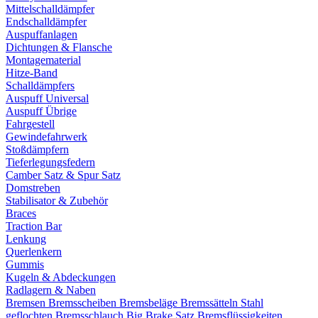
Mittelschalldämpfer
Endschalldämpfer
Auspuffanlagen
Dichtungen & Flansche
Montagematerial
Hitze-Band
Schalldämpfers
Auspuff Universal
Auspuff Übrige
Fahrgestell
Gewindefahrwerk
Stoßdämpfern
Tieferlegungsfedern
Camber Satz & Spur Satz
Domstreben
Stabilisator & Zubehör
Braces
Traction Bar
Lenkung
Querlenkern
Gummis
Kugeln & Abdeckungen
Radlagern & Naben
Bremsen
Bremsscheiben
Bremsbeläge
Bremssätteln
Stahl
geflochten Bremsschlauch
Big Brake Satz
Bremsflüssigkeiten