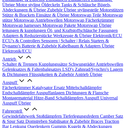
Übrige
Motor styling
Öldeckeln
Tanks & Schläuche
Bügels,
Abdeckungen & Übrige Zubehör
Übrige stylingsteile
Motorstützen
Stütze & Brackets
Einsätze & Übrige
Motorswap Teile
Motorswap
stütze
Motorswap Antriebswellen
Motorswap Fächerkrümmer
Motorswap harnesses
Motorswap Pakete
Motorswap Übrige
leitungen & kupplungen
Öl- und Kraftstoffschläuche
Fassungen
Adapters & Reduzierstücke
Werkzeuge & Übrige
Elektronik/ECU
ECU's & Controllers
Sensoren | Schalter | Relais
Starters &
Dynamo's
Batterie & Zubehör
Kabelbaum & Adapters
Übrige
Elektronik/ECU
Antrieb
Schalter & Trennen
Kupplungssätze
Schwungräder
Antriebswellen
Gelenksatzes & Faltenbalgsatzes
LSD's
Zahnrad/Synchro's
Lagern
& Dichtungen
Flüssigkeiten & Zubehör
Antrieb Übrige
Auspuff
Fächerkrümmer
Katalysator Ersatz
Mittelschalldämpfer
Endschalldämpfer
Auspuffanlagen
Dichtungen & Flansche
Montagematerial
Hitze-Band
Schalldämpfers
Auspuff Universal
Auspuff Übrige
Fahrgestell
Gewindefahrwerk
Stoßdämpfern
Tieferlegungsfedern
Camber Satz
& Spur Satz
Domstreben
Stabilisator & Zubehör
Braces
Traction
Bar
Lenkung
Querlenkern
Gummis
Kugeln & Abdeckungen