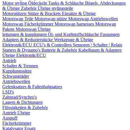
Motor styling
Öldeckeln
Tanks & Schläuche
Bügels, Abdeckungen
& Übrige Zubehör
Übrige stylingsteile
Motorstützen
Stütze & Brackets
Einsätze & Übrige
Motorswap Teile
Motorswap stütze
Motorswap Antriebswellen
Motorswap Fächerkrümmer
Motorswap harnesses
Motorswap
Pakete
Motorswap Übrige
leitungen & kupplungen
Öl- und Kraftstoffschläuche
Fassungen
Adapters & Reduzierstücke
Werkzeuge & Übrige
Elektronik/ECU
ECU's & Controllers
Sensoren | Schalter | Relais
Starters & Dynamo's
Batterie & Zubehör
Kabelbaum & Adapters
Übrige Elektronik/ECU
Antrieb
Schalter & Trennen
Kupplungssätze
Schwungräder
Antriebswellen
Gelenksatzes & Faltenbalgsatzes
LSD's
Zahnrad/Synchro's
Lagern & Dichtungen
Flüssigkeiten & Zubehör
Antrieb Übrige
Auspuff
Fächerkrümmer
Katalysator Ersatz