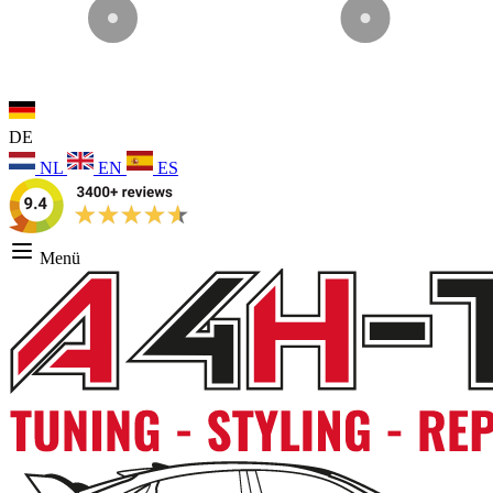
DE
NL
EN
ES
Menü