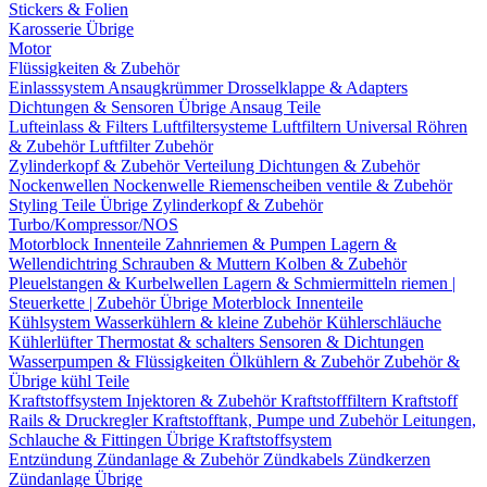
Stickers & Folien
Karosserie Übrige
Motor
Flüssigkeiten & Zubehör
Einlasssystem
Ansaugkrümmer
Drosselklappe & Adapters
Dichtungen & Sensoren
Übrige Ansaug Teile
Lufteinlass & Filters
Luftfiltersysteme
Luftfiltern
Universal Röhren
& Zubehör
Luftfilter Zubehör
Zylinderkopf & Zubehör
Verteilung
Dichtungen & Zubehör
Nockenwellen
Nockenwelle Riemenscheiben
ventile & Zubehör
Styling Teile
Übrige Zylinderkopf & Zubehör
Turbo/Kompressor/NOS
Motorblock Innenteile
Zahnriemen & Pumpen
Lagern &
Wellendichtring
Schrauben & Muttern
Kolben & Zubehör
Pleuelstangen & Kurbelwellen
Lagern & Schmiermitteln
riemen |
Steuerkette | Zubehör
Übrige Moterblock Innenteile
Kühlsystem
Wasserkühlern & kleine Zubehör
Kühlerschläuche
Kühlerlüfter
Thermostat & schalters
Sensoren & Dichtungen
Wasserpumpen & Flüssigkeiten
Ölkühlern & Zubehör
Zubehör &
Übrige kühl Teile
Kraftstoffsystem
Injektoren & Zubehör
Kraftstofffiltern
Kraftstoff
Rails & Druckregler
Kraftstofftank, Pumpe und Zubehör
Leitungen,
Schlauche & Fittingen
Übrige Kraftstoffsystem
Entzündung
Zündanlage & Zubehör
Zündkabels
Zündkerzen
Zündanlage Übrige