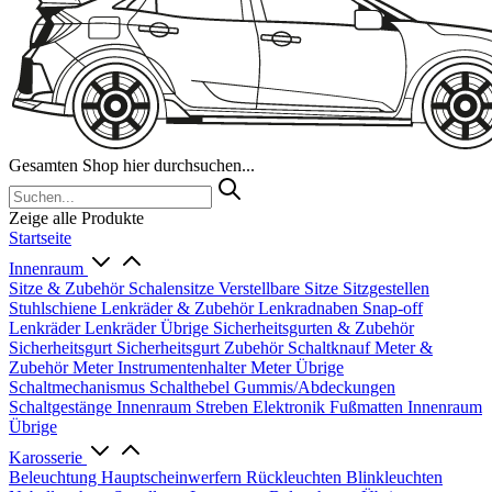
Gesamten Shop hier durchsuchen...
Zeige alle Produkte
Startseite
Innenraum
Sitze & Zubehör
Schalensitze
Verstellbare Sitze
Sitzgestellen
Stuhlschiene
Lenkräder & Zubehör
Lenkradnaben
Snap-off
Lenkräder
Lenkräder Übrige
Sicherheitsgurten & Zubehör
Sicherheitsgurt
Sicherheitsgurt Zubehör
Schaltknauf
Meter &
Zubehör
Meter
Instrumentenhalter
Meter Übrige
Schaltmechanismus
Schalthebel
Gummis/Abdeckungen
Schaltgestänge
Innenraum Streben
Elektronik
Fußmatten
Innenraum
Übrige
Karosserie
Beleuchtung
Hauptscheinwerfern
Rückleuchten
Blinkleuchten