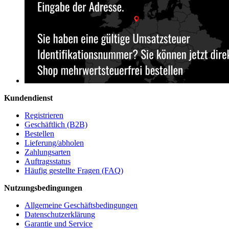
Kundendienst
Registrieren
Geschäftlich (B2B)
Bestellen
Lieferung/abholen
Zahlungsarten
Auftragsstatus
Häufig gestellte Fragen (FAQ)
Nutzungsbedingungen
Allgemeine Geschäftsbedingungen
Datenschutzerklärung
Garantie und Service