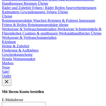
Handbremsen
Bremsen Übrige
Räder und Zubehör
Felgen | Räder
Reifen
Spurverbreiterungen
Radmuttern
Gewindestangen
Velgen Übrige
Übrige
Reinigungsprodukte
Waschen
Reinigen & Polieren
Innenraum
Felgen & Reifen
Reinigungsprodukte übrige
Werkzeuge & Verbrauchsmaterialien
Werkzeuge
Schmiermitteln &
Flüssigkeiten
Coatings & spuitbussen
Werkstatthandbücher
Übrige
Werkzeuge & Verbrauchsmaterialien
Kleidung
Helme & Zubehör
Förderung & Aufklebers
Geschenkgutscheine
Honda Wartungspaket
Marken
Neue
Sale!
Outlet
Mit Ihrem Konto bestellen
E-Mailadresse