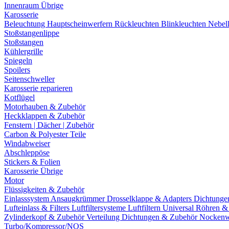
Innenraum Übrige
Karosserie
Beleuchtung
Hauptscheinwerfern
Rückleuchten
Blinkleuchten
Nebel
Stoßstangenlippe
Stoßstangen
Kühlergrille
Spiegeln
Spoilers
Seitenschweller
Karosserie reparieren
Kotflügel
Motorhauben & Zubehör
Heckklappen & Zubehör
Fenstern | Dächer | Zubehör
Carbon & Polyester Teile
Windabweiser
Abschleppöse
Stickers & Folien
Karosserie Übrige
Motor
Flüssigkeiten & Zubehör
Einlasssystem
Ansaugkrümmer
Drosselklappe & Adapters
Dichtunge
Lufteinlass & Filters
Luftfiltersysteme
Luftfiltern
Universal Röhren 
Zylinderkopf & Zubehör
Verteilung
Dichtungen & Zubehör
Nockenw
Turbo/Kompressor/NOS