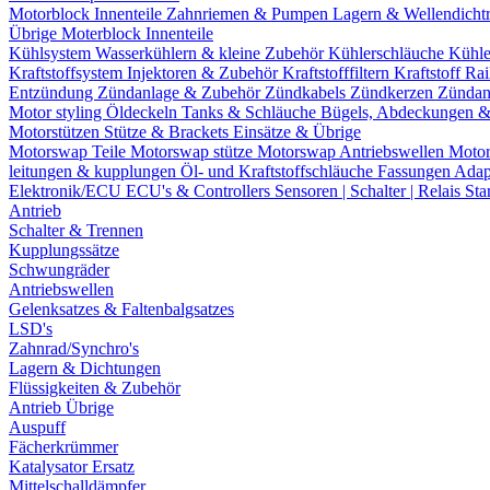
Motorblock Innenteile
Zahnriemen & Pumpen
Lagern & Wellendicht
Übrige Moterblock Innenteile
Kühlsystem
Wasserkühlern & kleine Zubehör
Kühlerschläuche
Kühle
Kraftstoffsystem
Injektoren & Zubehör
Kraftstofffiltern
Kraftstoff Ra
Entzündung
Zündanlage & Zubehör
Zündkabels
Zündkerzen
Zündan
Motor styling
Öldeckeln
Tanks & Schläuche
Bügels, Abdeckungen 
Motorstützen
Stütze & Brackets
Einsätze & Übrige
Motorswap Teile
Motorswap stütze
Motorswap Antriebswellen
Moto
leitungen & kupplungen
Öl- und Kraftstoffschläuche
Fassungen
Adap
Elektronik/ECU
ECU's & Controllers
Sensoren | Schalter | Relais
Sta
Antrieb
Schalter & Trennen
Kupplungssätze
Schwungräder
Antriebswellen
Gelenksatzes & Faltenbalgsatzes
LSD's
Zahnrad/Synchro's
Lagern & Dichtungen
Flüssigkeiten & Zubehör
Antrieb Übrige
Auspuff
Fächerkrümmer
Katalysator Ersatz
Mittelschalldämpfer