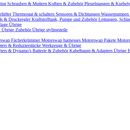
ring
Schrauben & Muttern
Kolben & Zubehör
Pleuelstangen & Kurbel
rlüfter
Thermostat & schalters
Sensoren & Dichtungen
Wasserpumpen 
ils & Druckregler
Kraftstofftank, Pumpe und Zubehör
Leitungen, Schla
lage Übrige
& Übrige Zubehör
Übrige stylingsteile
rswap Fächerkrümmer
Motorswap harnesses
Motorswap Pakete
Motor
ters & Reduzierstücke
Werkzeuge & Übrige
rters & Dynamo's
Batterie & Zubehör
Kabelbaum & Adapters
Übrige 