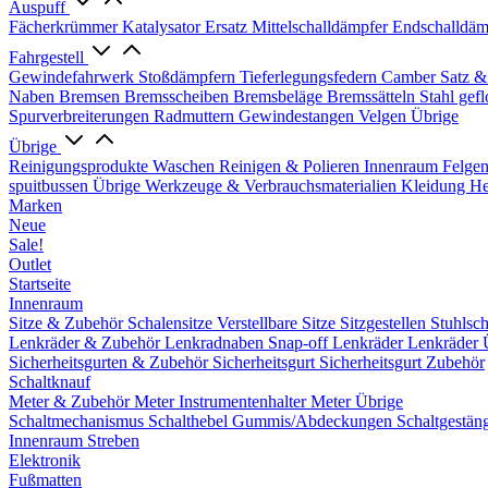
Auspuff
Fächerkrümmer
Katalysator Ersatz
Mittelschalldämpfer
Endschalldäm
Fahrgestell
Gewindefahrwerk
Stoßdämpfern
Tieferlegungsfedern
Camber Satz &
Naben
Bremsen
Bremsscheiben
Bremsbeläge
Bremssätteln
Stahl gef
Spurverbreiterungen
Radmuttern
Gewindestangen
Velgen Übrige
Übrige
Reinigungsprodukte
Waschen
Reinigen & Polieren
Innenraum
Felge
spuitbussen
Übrige Werkzeuge & Verbrauchsmaterialien
Kleidung
He
Marken
Neue
Sale!
Outlet
Startseite
Innenraum
Sitze & Zubehör
Schalensitze
Verstellbare Sitze
Sitzgestellen
Stuhlsc
Lenkräder & Zubehör
Lenkradnaben
Snap-off
Lenkräder
Lenkräder 
Sicherheitsgurten & Zubehör
Sicherheitsgurt
Sicherheitsgurt Zubehör
Schaltknauf
Meter & Zubehör
Meter
Instrumentenhalter
Meter Übrige
Schaltmechanismus
Schalthebel
Gummis/Abdeckungen
Schaltgestän
Innenraum Streben
Elektronik
Fußmatten