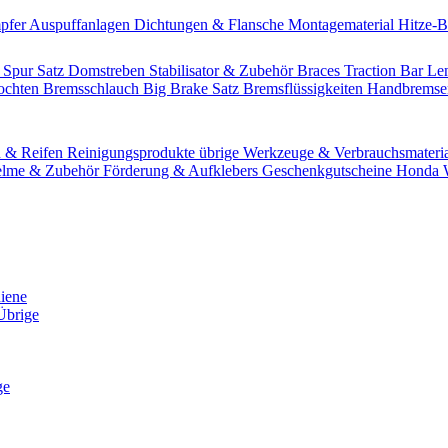
pfer
Auspuffanlagen
Dichtungen & Flansche
Montagematerial
Hitze-
 Spur Satz
Domstreben
Stabilisator & Zubehör
Braces
Traction Bar
Le
lochten Bremsschlauch
Big Brake Satz
Bremsflüssigkeiten
Handbrems
n & Reifen
Reinigungsprodukte übrige
Werkzeuge & Verbrauchsmateri
lme & Zubehör
Förderung & Aufklebers
Geschenkgutscheine
Honda W
hiene
Übrige
ge