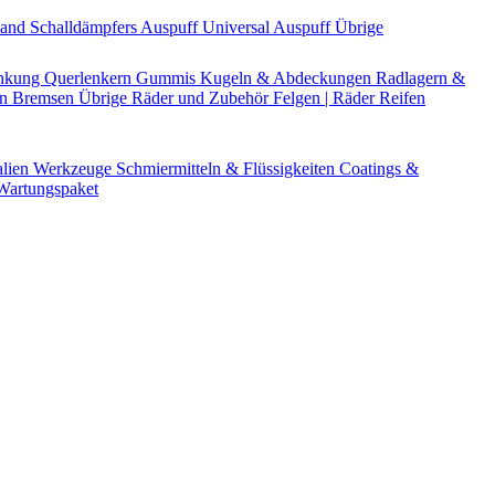
Band
Schalldämpfers
Auspuff Universal
Auspuff Übrige
nkung
Querlenkern
Gummis
Kugeln & Abdeckungen
Radlagern &
en
Bremsen Übrige
Räder und Zubehör
Felgen | Räder
Reifen
alien
Werkzeuge
Schmiermitteln & Flüssigkeiten
Coatings &
artungspaket