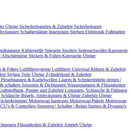
der Übrige
Sicherheitsgurten & Zubehör
Sicherheitsgurt
deckungen
Schaltgestänge
Innenraum Streben
Elektronik
Fußmatten
toßstangen
Kühlergrille
Spiegeln
Spoilers
Seitenschweller
Karosserie
r
Abschleppöse
Stickers & Folien
Karosserie Übrige
s & Filters
Luftfiltersysteme
Luftfiltern
Universal Röhren & Zubehör
ehör
Styling Teile
Übrige Zylinderkopf & Zubehör
r
Pleuelstangen & Kurbelwellen
Lagern & Schmiermitteln
riemen |
& schalters
Sensoren & Dichtungen
Wasserpumpen & Flüssigkeiten
raftstofftank, Pumpe und Zubehör
Leitungen, Schlauche & Fittingen
 Schläuche
Bügels, Abdeckungen & Übrige Zubehör
Übrige
Fächerkrümmer
Motorswap harnesses
Motorswap Pakete
Motorswap
CU's & Controllers
Sensoren | Schalter | Relais
Starters & Dynamo's
chtungen
Flüssigkeiten & Zubehör
Antrieb Übrige