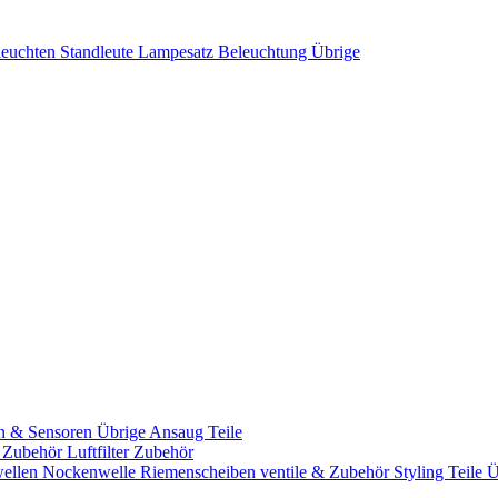
leuchten
Standleute
Lampesatz
Beleuchtung Übrige
n & Sensoren
Übrige Ansaug Teile
& Zubehör
Luftfilter Zubehör
ellen
Nockenwelle Riemenscheiben
ventile & Zubehör
Styling Teile
Ü