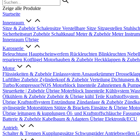
Zeige alle Produkte
Startseite
Innenraum
Sitze & Zubehör
Schalensitze
Verstellbare Sitze
Sitzgestellen
Stuhlsc
Sicherheitsgurt Zubehör
Schaltknauf
Meter & Zubehör
Meter
Instrum
Innenraum Übrige
Karosserie
Beleuchtung
Hauptscheinwerfern
Rückleuchten
Blinkleuchten
Nebel
reparieren
Kotflügel
Motorhauben & Zubehör
Heckklappen & Zube
Motor
Flüssigkeiten & Zubehör
Einlasssystem
Ansaugkrümmer
Drosselklap
Luftfilter Zubehör
Zylinderkopf & Zubehör
Verteilung
Dichtungen &
Turbo/Kompressor/NOS
Motorblock Innenteile
Zahnriemen & Pump
Steuerkette | Zubehör
Übrige Moterblock Innenteile
Kühlsystem
Wass
Ölkühlern & Zubehör
Zubehör & Übrige kühl Teile
Kraftstoffsystem
Übrige Kraftstoffsystem
Entzündung
Zündanlage & Zubehör
Zündka
stylingsteile
Motorstützen
Stütze & Brackets
Einsätze & Übrige
Moto
Übrige
leitungen & kupplungen
Öl- und Kraftstoffschläuche
Fassung
Batterie & Zubehör
Kabelbaum & Adapters
Übrige Elektronik/ECU
Antrieb
Schalter & Trennen
Kupplungssätze
Schwungräder
Antriebswellen
G