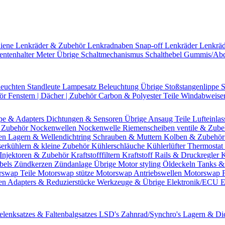
hiene
Lenkräder & Zubehör
Lenkradnaben
Snap-off
Lenkräder
Lenkrä
entenhalter
Meter Übrige
Schaltmechanismus
Schalthebel
Gummis/Ab
leuchten
Standleute
Lampesatz
Beleuchtung Übrige
Stoßstangenlippe
S
hör
Fenstern | Dächer | Zubehör
Carbon & Polyester Teile
Windabweise
pe & Adapters
Dichtungen & Sensoren
Übrige Ansaug Teile
Lufteinlas
 Zubehör
Nockenwellen
Nockenwelle Riemenscheiben
ventile & Zub
en
Lagern & Wellendichtring
Schrauben & Muttern
Kolben & Zubehö
erkühlern & kleine Zubehör
Kühlerschläuche
Kühlerlüfter
Thermostat 
Injektoren & Zubehör
Kraftstofffiltern
Kraftstoff Rails & Druckregler
K
bels
Zündkerzen
Zündanlage Übrige
Motor styling
Öldeckeln
Tanks &
rswap Teile
Motorswap stütze
Motorswap Antriebswellen
Motorswap 
en
Adapters & Reduzierstücke
Werkzeuge & Übrige
Elektronik/ECU
E
elenksatzes & Faltenbalgsatzes
LSD's
Zahnrad/Synchro's
Lagern & Di