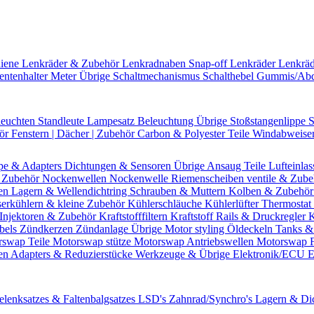
hiene
Lenkräder & Zubehör
Lenkradnaben
Snap-off
Lenkräder
Lenkrä
entenhalter
Meter Übrige
Schaltmechanismus
Schalthebel
Gummis/Ab
leuchten
Standleute
Lampesatz
Beleuchtung Übrige
Stoßstangenlippe
S
hör
Fenstern | Dächer | Zubehör
Carbon & Polyester Teile
Windabweise
pe & Adapters
Dichtungen & Sensoren
Übrige Ansaug Teile
Lufteinlas
 Zubehör
Nockenwellen
Nockenwelle Riemenscheiben
ventile & Zub
en
Lagern & Wellendichtring
Schrauben & Muttern
Kolben & Zubehö
erkühlern & kleine Zubehör
Kühlerschläuche
Kühlerlüfter
Thermostat 
Injektoren & Zubehör
Kraftstofffiltern
Kraftstoff Rails & Druckregler
K
bels
Zündkerzen
Zündanlage Übrige
Motor styling
Öldeckeln
Tanks &
rswap Teile
Motorswap stütze
Motorswap Antriebswellen
Motorswap 
en
Adapters & Reduzierstücke
Werkzeuge & Übrige
Elektronik/ECU
E
elenksatzes & Faltenbalgsatzes
LSD's
Zahnrad/Synchro's
Lagern & Di