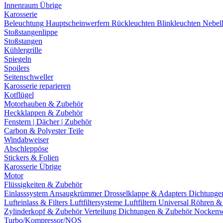
Innenraum Übrige
Karosserie
Beleuchtung
Hauptscheinwerfern
Rückleuchten
Blinkleuchten
Nebel
Stoßstangenlippe
Stoßstangen
Kühlergrille
Spiegeln
Spoilers
Seitenschweller
Karosserie reparieren
Kotflügel
Motorhauben & Zubehör
Heckklappen & Zubehör
Fenstern | Dächer | Zubehör
Carbon & Polyester Teile
Windabweiser
Abschleppöse
Stickers & Folien
Karosserie Übrige
Motor
Flüssigkeiten & Zubehör
Einlasssystem
Ansaugkrümmer
Drosselklappe & Adapters
Dichtunge
Lufteinlass & Filters
Luftfiltersysteme
Luftfiltern
Universal Röhren 
Zylinderkopf & Zubehör
Verteilung
Dichtungen & Zubehör
Nockenw
Turbo/Kompressor/NOS