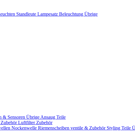
leuchten
Standleute
Lampesatz
Beleuchtung Übrige
n & Sensoren
Übrige Ansaug Teile
& Zubehör
Luftfilter Zubehör
ellen
Nockenwelle Riemenscheiben
ventile & Zubehör
Styling Teile
Ü