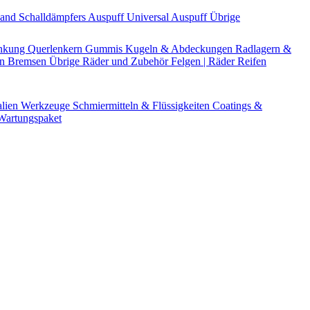
Band
Schalldämpfers
Auspuff Universal
Auspuff Übrige
nkung
Querlenkern
Gummis
Kugeln & Abdeckungen
Radlagern &
en
Bremsen Übrige
Räder und Zubehör
Felgen | Räder
Reifen
alien
Werkzeuge
Schmiermitteln & Flüssigkeiten
Coatings &
artungspaket