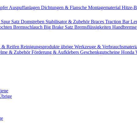
pfer
Auspuffanlagen
Dichtungen & Flansche
Montagematerial
Hitze-
 Spur Satz
Domstreben
Stabilisator & Zubehör
Braces
Traction Bar
Le
lochten Bremsschlauch
Big Brake Satz
Bremsflüssigkeiten
Handbrems
n & Reifen
Reinigungsprodukte übrige
Werkzeuge & Verbrauchsmateri
lme & Zubehör
Förderung & Aufklebers
Geschenkgutscheine
Honda W
hiene
Übrige
ge