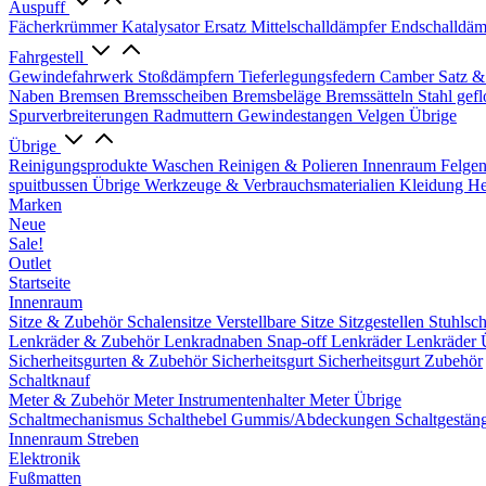
Auspuff
Fächerkrümmer
Katalysator Ersatz
Mittelschalldämpfer
Endschalldäm
Fahrgestell
Gewindefahrwerk
Stoßdämpfern
Tieferlegungsfedern
Camber Satz &
Naben
Bremsen
Bremsscheiben
Bremsbeläge
Bremssätteln
Stahl gef
Spurverbreiterungen
Radmuttern
Gewindestangen
Velgen Übrige
Übrige
Reinigungsprodukte
Waschen
Reinigen & Polieren
Innenraum
Felge
spuitbussen
Übrige Werkzeuge & Verbrauchsmaterialien
Kleidung
He
Marken
Neue
Sale!
Outlet
Startseite
Innenraum
Sitze & Zubehör
Schalensitze
Verstellbare Sitze
Sitzgestellen
Stuhlsc
Lenkräder & Zubehör
Lenkradnaben
Snap-off
Lenkräder
Lenkräder 
Sicherheitsgurten & Zubehör
Sicherheitsgurt
Sicherheitsgurt Zubehör
Schaltknauf
Meter & Zubehör
Meter
Instrumentenhalter
Meter Übrige
Schaltmechanismus
Schalthebel
Gummis/Abdeckungen
Schaltgestän
Innenraum Streben
Elektronik
Fußmatten