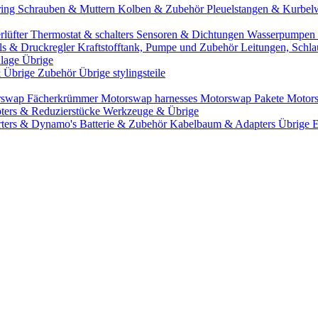
ring
Schrauben & Muttern
Kolben & Zubehör
Pleuelstangen & Kurbel
rlüfter
Thermostat & schalters
Sensoren & Dichtungen
Wasserpumpen 
ils & Druckregler
Kraftstofftank, Pumpe und Zubehör
Leitungen, Schla
lage Übrige
& Übrige Zubehör
Übrige stylingsteile
rswap Fächerkrümmer
Motorswap harnesses
Motorswap Pakete
Motor
ters & Reduzierstücke
Werkzeuge & Übrige
rters & Dynamo's
Batterie & Zubehör
Kabelbaum & Adapters
Übrige 