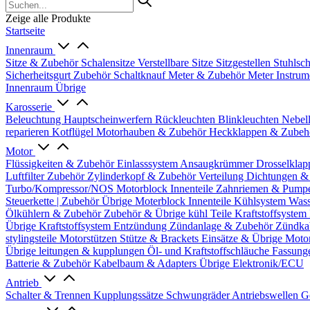
Zeige alle Produkte
Startseite
Innenraum
Sitze & Zubehör
Schalensitze
Verstellbare Sitze
Sitzgestellen
Stuhlsc
Sicherheitsgurt Zubehör
Schaltknauf
Meter & Zubehör
Meter
Instrum
Innenraum Übrige
Karosserie
Beleuchtung
Hauptscheinwerfern
Rückleuchten
Blinkleuchten
Nebel
reparieren
Kotflügel
Motorhauben & Zubehör
Heckklappen & Zube
Motor
Flüssigkeiten & Zubehör
Einlasssystem
Ansaugkrümmer
Drosselklap
Luftfilter Zubehör
Zylinderkopf & Zubehör
Verteilung
Dichtungen &
Turbo/Kompressor/NOS
Motorblock Innenteile
Zahnriemen & Pump
Steuerkette | Zubehör
Übrige Moterblock Innenteile
Kühlsystem
Wass
Ölkühlern & Zubehör
Zubehör & Übrige kühl Teile
Kraftstoffsystem
Übrige Kraftstoffsystem
Entzündung
Zündanlage & Zubehör
Zündka
stylingsteile
Motorstützen
Stütze & Brackets
Einsätze & Übrige
Moto
Übrige
leitungen & kupplungen
Öl- und Kraftstoffschläuche
Fassung
Batterie & Zubehör
Kabelbaum & Adapters
Übrige Elektronik/ECU
Antrieb
Schalter & Trennen
Kupplungssätze
Schwungräder
Antriebswellen
G