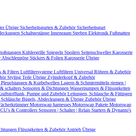
der Übrige
Sicherheitsgurten & Zubehör
Sicherheitsgurt
deckungen
Schaltgestänge
Innenraum Streben
Elektronik
Fußmatten
toßstangen
Kühlergrille
Spiegeln
Spoilers
Seitenschweller
Karosserie
r
Abschleppöse
Stickers & Folien
Karosserie Übrige
s & Filters
Luftfiltersysteme
Luftfiltern
Universal Röhren & Zubehör
ehör
Styling Teile
Übrige Zylinderkopf & Zubehör
r
Pleuelstangen & Kurbelwellen
Lagern & Schmiermitteln
riemen |
& schalters
Sensoren & Dichtungen
Wasserpumpen & Flüssigkeiten
raftstofftank, Pumpe und Zubehör
Leitungen, Schlauche & Fittingen
 Schläuche
Bügels, Abdeckungen & Übrige Zubehör
Übrige
Fächerkrümmer
Motorswap harnesses
Motorswap Pakete
Motorswap
CU's & Controllers
Sensoren | Schalter | Relais
Starters & Dynamo's
chtungen
Flüssigkeiten & Zubehör
Antrieb Übrige