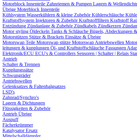
Motorblock Innenteile
Zahnriemen & Pumpen
Lagern & Wellendicht
Übrige Moterblock Innenteile
Kühlsystem
Wasserkühlern & kleine Zubehör
Kühlerschläuche
Kühle
Kraftstoffsystem
Injektoren & Zubehör
Kraftstofffiltern
Kraftstoff Ra
Entzündung
Zündanlage & Zubehör
Zündkabels
Zündkerzen
Zündan
Motor styling
Öldeckeln
Tanks & Schläuche
Bügels, Abdeckungen 
Motorstützen
Stütze & Brackets
Einsätze & Übrige
Motorswap Teile
Motorswap stütze
Motorswap Antriebswellen
Moto
leitungen & kupplungen
Öl- und Kraftstoffschläuche
Fassungen
Adap
Elektronik/ECU
ECU's & Controllers
Sensoren | Schalter | Relais
Sta
Antrieb
Schalter & Trennen
Kupplungssätze
Schwungräder
Antriebswellen
Gelenksatzes & Faltenbalgsatzes
LSD's
Zahnrad/Synchro's
Lagern & Dichtungen
Flüssigkeiten & Zubehör
Antrieb Übrige
Auspuff
Fächerkrümmer
Katalysator Ersatz
Mittelschalldämpfer