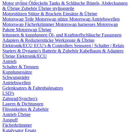
Motor styling
Öldeckeln
Tanks & Schläuche
Bügels, Abdeckungen
& Übrige Zubehör
Übrige stylingsteile
Motorstützen
Stütze & Brackets
Einsätze & Übrige
Motorswap Teile
Motorswap stütze
Motorswap Antriebswellen
Motorswap Fächerkrümmer
Motorswap harnesses
Motorswap
Pakete
Motorswap Übrige
leitungen & kupplungen
Öl- und Kraftstoffschläuche
Fassungen
Adapters & Reduzierstücke
Werkzeuge & Übrige
Elektronik/ECU
ECU's & Controllers
Sensoren | Schalter | Relais
Starters & Dynamo's
Batterie & Zubehör
Kabelbaum & Adapters
Übrige Elektronik/ECU
Antrieb
Schalter & Trennen
Kupplungssätze
Schwungräder
Antriebswellen
Gelenksatzes & Faltenbalgsatzes
LSD's
Zahnrad/Synchro's
Lagern & Dichtungen
Flüssigkeiten & Zubehör
Antrieb Übrige
Auspuff
Fächerkrümmer
Katalysator Ersatz