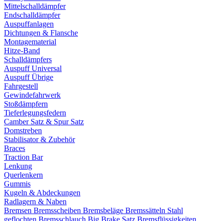
Mittelschalldämpfer
Endschalldämpfer
Auspuffanlagen
Dichtungen & Flansche
Montagematerial
Hitze-Band
Schalldämpfers
Auspuff Universal
Auspuff Übrige
Fahrgestell
Gewindefahrwerk
Stoßdämpfern
Tieferlegungsfedern
Camber Satz & Spur Satz
Domstreben
Stabilisator & Zubehör
Braces
Traction Bar
Lenkung
Querlenkern
Gummis
Kugeln & Abdeckungen
Radlagern & Naben
Bremsen
Bremsscheiben
Bremsbeläge
Bremssätteln
Stahl
geflochten Bremsschlauch
Big Brake Satz
Bremsflüssigkeiten