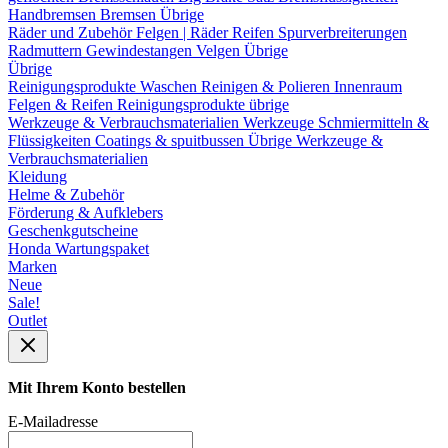
Handbremsen
Bremsen Übrige
Räder und Zubehör
Felgen | Räder
Reifen
Spurverbreiterungen
Radmuttern
Gewindestangen
Velgen Übrige
Übrige
Reinigungsprodukte
Waschen
Reinigen & Polieren
Innenraum
Felgen & Reifen
Reinigungsprodukte übrige
Werkzeuge & Verbrauchsmaterialien
Werkzeuge
Schmiermitteln &
Flüssigkeiten
Coatings & spuitbussen
Übrige Werkzeuge &
Verbrauchsmaterialien
Kleidung
Helme & Zubehör
Förderung & Aufklebers
Geschenkgutscheine
Honda Wartungspaket
Marken
Neue
Sale!
Outlet
Mit Ihrem Konto bestellen
E-Mailadresse