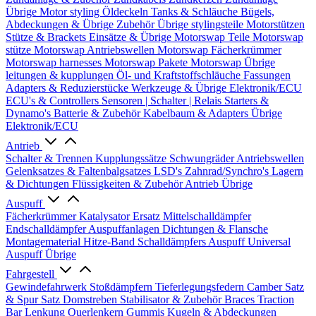
Übrige
Motor styling
Öldeckeln
Tanks & Schläuche
Bügels,
Abdeckungen & Übrige Zubehör
Übrige stylingsteile
Motorstützen
Stütze & Brackets
Einsätze & Übrige
Motorswap Teile
Motorswap
stütze
Motorswap Antriebswellen
Motorswap Fächerkrümmer
Motorswap harnesses
Motorswap Pakete
Motorswap Übrige
leitungen & kupplungen
Öl- und Kraftstoffschläuche
Fassungen
Adapters & Reduzierstücke
Werkzeuge & Übrige
Elektronik/ECU
ECU's & Controllers
Sensoren | Schalter | Relais
Starters &
Dynamo's
Batterie & Zubehör
Kabelbaum & Adapters
Übrige
Elektronik/ECU
Antrieb
Schalter & Trennen
Kupplungssätze
Schwungräder
Antriebswellen
Gelenksatzes & Faltenbalgsatzes
LSD's
Zahnrad/Synchro's
Lagern
& Dichtungen
Flüssigkeiten & Zubehör
Antrieb Übrige
Auspuff
Fächerkrümmer
Katalysator Ersatz
Mittelschalldämpfer
Endschalldämpfer
Auspuffanlagen
Dichtungen & Flansche
Montagematerial
Hitze-Band
Schalldämpfers
Auspuff Universal
Auspuff Übrige
Fahrgestell
Gewindefahrwerk
Stoßdämpfern
Tieferlegungsfedern
Camber Satz
& Spur Satz
Domstreben
Stabilisator & Zubehör
Braces
Traction
Bar
Lenkung
Querlenkern
Gummis
Kugeln & Abdeckungen