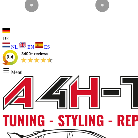
DE
NL
EN
ES
Menü