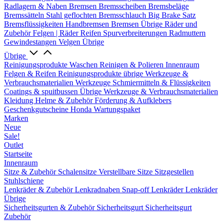
Radlagern & Naben
Bremsen
Bremsscheiben
Bremsbeläge
Bremssätteln
Stahl geflochten Bremsschlauch
Big Brake Satz
Bremsflüssigkeiten
Handbremsen
Bremsen Übrige
Räder und
Zubehör
Felgen | Räder
Reifen
Spurverbreiterungen
Radmuttern
Gewindestangen
Velgen Übrige
Übrige
Reinigungsprodukte
Waschen
Reinigen & Polieren
Innenraum
Felgen & Reifen
Reinigungsprodukte übrige
Werkzeuge &
Verbrauchsmaterialien
Werkzeuge
Schmiermitteln & Flüssigkeiten
Coatings & spuitbussen
Übrige Werkzeuge & Verbrauchsmaterialien
Kleidung
Helme & Zubehör
Förderung & Aufklebers
Geschenkgutscheine
Honda Wartungspaket
Marken
Neue
Sale!
Outlet
Startseite
Innenraum
Sitze & Zubehör
Schalensitze
Verstellbare Sitze
Sitzgestellen
Stuhlschiene
Lenkräder & Zubehör
Lenkradnaben
Snap-off
Lenkräder
Lenkräder
Übrige
Sicherheitsgurten & Zubehör
Sicherheitsgurt
Sicherheitsgurt
Zubehör