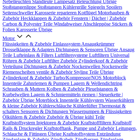
Nebelleuchten
Standleute
Lampesatz
Beleuchtung Übrige
Stoßstangenlippe
Stoßstangen
Kühlergrille
Spiegeln
Spoilers
Seitenschweller
Karosserie reparieren
Kotflügel
Motorhauben &
Zubehör
Heckklappen & Zubehör
Fenstern | Dächer | Zubehör
Carbon & Polyester Teile
Windabweiser
Abschleppöse
Stickers &
Folien
Karosserie Übrige
Motor
Flüssigkeiten & Zubehör
Einlasssystem
Ansaugkrümmer
Drosselklappe & Adapters
Dichtungen & Sensoren
Übrige Ansaug
Teile
Lufteinlass & Filters
Luftfiltersysteme
Luftfiltern
Universal
Röhren & Zubehör
Luftfilter Zubehör
Zylinderkopf & Zubehör
Verteilung
Dichtungen & Zubehör
Nockenwellen
Nockenwelle
Riemenscheiben
ventile & Zubehör
Styling Teile
Übrige
Zylinderkopf & Zubehör
Turbo/Kompressor/NOS
Motorblock
Innenteile
Zahnriemen & Pumpen
Lagern & Wellendichtring
Schrauben & Muttern
Kolben & Zubehör
Pleuelstangen &
Kurbelwellen
Lagern & Schmiermitteln
riemen | Steuerkette |
Zubehör
Übrige Moterblock Innenteile
Kühlsystem
Wasserkühlern
& kleine Zubehör
Kühlerschläuche
Kühlerlüfter
Thermostat &
schalters
Sensoren & Dichtungen
Wasserpumpen & Flüssigkeiten
Ölkühlern & Zubehör
Zubehör & Übrige kühl Teile
Kraftstoffsystem
Injektoren & Zubehör
Kraftstofffiltern
Kraftstoff
Rails & Druckregler
Kraftstofftank, Pumpe und Zubehör
Leitungen,
Schlauche & Fittingen
Übrige Kraftstoffsystem
Entzündung
Zündanlage & Zubehör
Zündkabels
Zündkerzen
Zündanlage