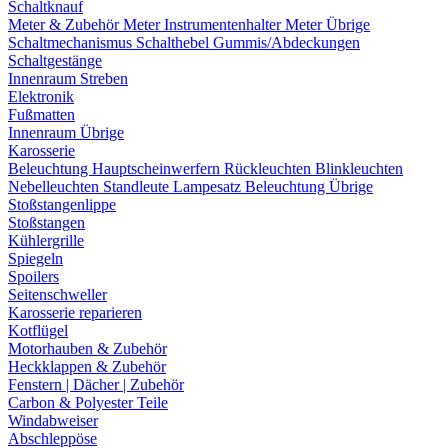
Schaltknauf
Meter & Zubehör
Meter
Instrumentenhalter
Meter Übrige
Schaltmechanismus
Schalthebel
Gummis/Abdeckungen
Schaltgestänge
Innenraum Streben
Elektronik
Fußmatten
Innenraum Übrige
Karosserie
Beleuchtung
Hauptscheinwerfern
Rückleuchten
Blinkleuchten
Nebelleuchten
Standleute
Lampesatz
Beleuchtung Übrige
Stoßstangenlippe
Stoßstangen
Kühlergrille
Spiegeln
Spoilers
Seitenschweller
Karosserie reparieren
Kotflügel
Motorhauben & Zubehör
Heckklappen & Zubehör
Fenstern | Dächer | Zubehör
Carbon & Polyester Teile
Windabweiser
Abschleppöse