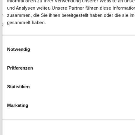
Informationen zu Ihrer Verwendung unserer Website an unse
und Analysen weiter. Unsere Partner führen diese Informati
zusammen, die Sie ihnen bereitgestellt haben oder die sie 
TIPP
Ashuki Starter/Anlasser (MT) (Honda Prelude 92-01)
gesammelt haben.
Teilenummer: AHS-181
Einwilligungsauswahl
Notwendig
Präferenzen
Statistiken
Marketing