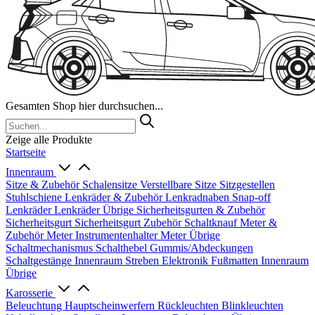
Gesamten Shop hier durchsuchen...
Zeige alle Produkte
Startseite
Innenraum
Sitze & Zubehör
Schalensitze
Verstellbare Sitze
Sitzgestellen
Stuhlschiene
Lenkräder & Zubehör
Lenkradnaben
Snap-off
Lenkräder
Lenkräder Übrige
Sicherheitsgurten & Zubehör
Sicherheitsgurt
Sicherheitsgurt Zubehör
Schaltknauf
Meter &
Zubehör
Meter
Instrumentenhalter
Meter Übrige
Schaltmechanismus
Schalthebel
Gummis/Abdeckungen
Schaltgestänge
Innenraum Streben
Elektronik
Fußmatten
Innenraum
Übrige
Karosserie
Beleuchtung
Hauptscheinwerfern
Rückleuchten
Blinkleuchten