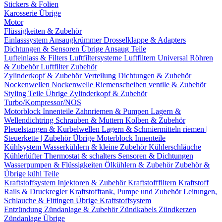
Stickers & Folien
Karosserie Übrige
Motor
Flüssigkeiten & Zubehör
Einlasssystem
Ansaugkrümmer
Drosselklappe & Adapters
Dichtungen & Sensoren
Übrige Ansaug Teile
Lufteinlass & Filters
Luftfiltersysteme
Luftfiltern
Universal Röhren
& Zubehör
Luftfilter Zubehör
Zylinderkopf & Zubehör
Verteilung
Dichtungen & Zubehör
Nockenwellen
Nockenwelle Riemenscheiben
ventile & Zubehör
Styling Teile
Übrige Zylinderkopf & Zubehör
Turbo/Kompressor/NOS
Motorblock Innenteile
Zahnriemen & Pumpen
Lagern &
Wellendichtring
Schrauben & Muttern
Kolben & Zubehör
Pleuelstangen & Kurbelwellen
Lagern & Schmiermitteln
riemen |
Steuerkette | Zubehör
Übrige Moterblock Innenteile
Kühlsystem
Wasserkühlern & kleine Zubehör
Kühlerschläuche
Kühlerlüfter
Thermostat & schalters
Sensoren & Dichtungen
Wasserpumpen & Flüssigkeiten
Ölkühlern & Zubehör
Zubehör &
Übrige kühl Teile
Kraftstoffsystem
Injektoren & Zubehör
Kraftstofffiltern
Kraftstoff
Rails & Druckregler
Kraftstofftank, Pumpe und Zubehör
Leitungen,
Schlauche & Fittingen
Übrige Kraftstoffsystem
Entzündung
Zündanlage & Zubehör
Zündkabels
Zündkerzen
Zündanlage Übrige