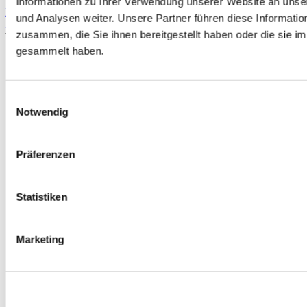
Informationen zu Ihrer Verwendung unserer Website an unse
Rywire dynamo Adapter OBD0/OBD1 nach OBD2 (universal
und Analysen weiter. Unsere Partner führen diese Informati
Honda)
zusammen, die Sie ihnen bereitgestellt haben oder die sie 
Teilenummer: RY-ALTO12
gesammelt haben.
Einwilligungsauswahl
Notwendig
Präferenzen
Statistiken
Marketing