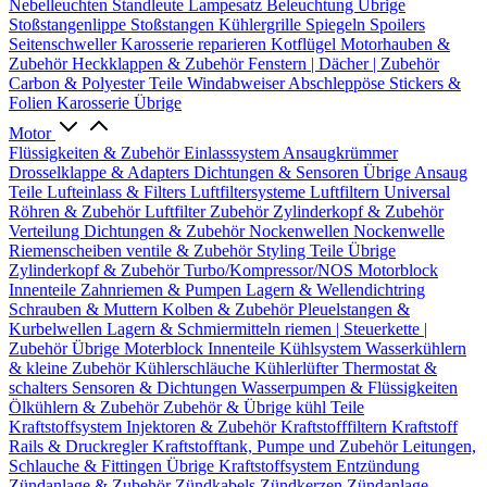
Nebelleuchten
Standleute
Lampesatz
Beleuchtung Übrige
Stoßstangenlippe
Stoßstangen
Kühlergrille
Spiegeln
Spoilers
Seitenschweller
Karosserie reparieren
Kotflügel
Motorhauben &
Zubehör
Heckklappen & Zubehör
Fenstern | Dächer | Zubehör
Carbon & Polyester Teile
Windabweiser
Abschleppöse
Stickers &
Folien
Karosserie Übrige
Motor
Flüssigkeiten & Zubehör
Einlasssystem
Ansaugkrümmer
Drosselklappe & Adapters
Dichtungen & Sensoren
Übrige Ansaug
Teile
Lufteinlass & Filters
Luftfiltersysteme
Luftfiltern
Universal
Röhren & Zubehör
Luftfilter Zubehör
Zylinderkopf & Zubehör
Verteilung
Dichtungen & Zubehör
Nockenwellen
Nockenwelle
Riemenscheiben
ventile & Zubehör
Styling Teile
Übrige
Zylinderkopf & Zubehör
Turbo/Kompressor/NOS
Motorblock
Innenteile
Zahnriemen & Pumpen
Lagern & Wellendichtring
Schrauben & Muttern
Kolben & Zubehör
Pleuelstangen &
Kurbelwellen
Lagern & Schmiermitteln
riemen | Steuerkette |
Zubehör
Übrige Moterblock Innenteile
Kühlsystem
Wasserkühlern
& kleine Zubehör
Kühlerschläuche
Kühlerlüfter
Thermostat &
schalters
Sensoren & Dichtungen
Wasserpumpen & Flüssigkeiten
Ölkühlern & Zubehör
Zubehör & Übrige kühl Teile
Kraftstoffsystem
Injektoren & Zubehör
Kraftstofffiltern
Kraftstoff
Rails & Druckregler
Kraftstofftank, Pumpe und Zubehör
Leitungen,
Schlauche & Fittingen
Übrige Kraftstoffsystem
Entzündung
Zündanlage & Zubehör
Zündkabels
Zündkerzen
Zündanlage