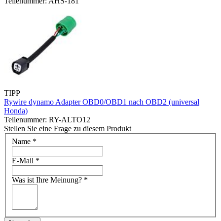
Teilenummer: AHS-181
TIPP
Rywire dynamo Adapter OBD0/OBD1 nach OBD2 (universal
Honda)
Teilenummer: RY-ALTO12
Stellen Sie eine Frage zu diesem Produkt
Name
*
E-Mail
*
Was ist Ihre Meinung?
*