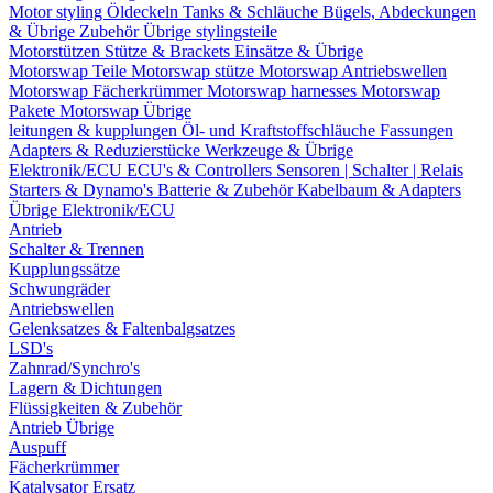
Motor styling
Öldeckeln
Tanks & Schläuche
Bügels, Abdeckungen
& Übrige Zubehör
Übrige stylingsteile
Motorstützen
Stütze & Brackets
Einsätze & Übrige
Motorswap Teile
Motorswap stütze
Motorswap Antriebswellen
Motorswap Fächerkrümmer
Motorswap harnesses
Motorswap
Pakete
Motorswap Übrige
leitungen & kupplungen
Öl- und Kraftstoffschläuche
Fassungen
Adapters & Reduzierstücke
Werkzeuge & Übrige
Elektronik/ECU
ECU's & Controllers
Sensoren | Schalter | Relais
Starters & Dynamo's
Batterie & Zubehör
Kabelbaum & Adapters
Übrige Elektronik/ECU
Antrieb
Schalter & Trennen
Kupplungssätze
Schwungräder
Antriebswellen
Gelenksatzes & Faltenbalgsatzes
LSD's
Zahnrad/Synchro's
Lagern & Dichtungen
Flüssigkeiten & Zubehör
Antrieb Übrige
Auspuff
Fächerkrümmer
Katalysator Ersatz