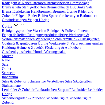
Radlagern & Naben
Bremsen
Bremsscheiben
Bremsbeläge
Bremssätteln
Stahl geflochten Bremsschlauch
Big Brake Satz
Bremsflüssigkeiten
Handbremsen
Bremsen Übrige
Räder und
Zubehör
Felgen | Räder
Reifen
Spurverbreiterungen
Radmuttern
Gewindestangen
Velgen Übrige
Übrige
Reinigungsprodukte
Waschen
Reinigen & Polieren
Innenraum
Felgen & Reifen
Reinigungsprodukte übrige
Werkzeuge &
Verbrauchsmaterialien
Werkzeuge
Schmiermitteln & Flüssigkeiten
Coatings & spuitbussen
Übrige Werkzeuge & Verbrauchsmaterialien
Kleidung
Helme & Zubehör
Förderung & Aufklebers
Geschenkgutscheine
Honda Wartungspaket
Marken
Neue
Sale!
Outlet
Startseite
Innenraum
Sitze & Zubehör
Schalensitze
Verstellbare Sitze
Sitzgestellen
Stuhlschiene
Lenkräder & Zubehör
Lenkradnaben
Snap-off
Lenkräder
Lenkräder
Übrige
Sicherheitsgurten & Zubehör
Sicherheitsgurt
Sicherheitsgurt
Zubehör