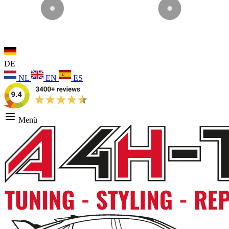
DE
NL
EN
ES
Menü