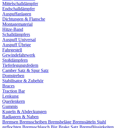
Mittelschalldämpfer
Endschalldämpfer
Auspuffanlagen
Dichtungen & Flansche
Montagematerial
Hitze-Band
Schalldämpfers
Auspuff Universal
Auspuff Übrige
Fahrgestell
Gewindefahrwerk
Stoßdämpfern
Tieferlegungsfedern
Camber Satz & Spur Satz
Domstreben
Stabilisator & Zubehör
Braces
Traction Bar
Lenkung
Querlenkern
Gummis
Kugeln & Abdeckungen
Radlagern & Naben
Bremsen
Bremsscheiben
Bremsbeläge
Bremssätteln
Stahl
geflochten Bremsschlauch
Big Brake Satz
Bremsflüssigkeiten