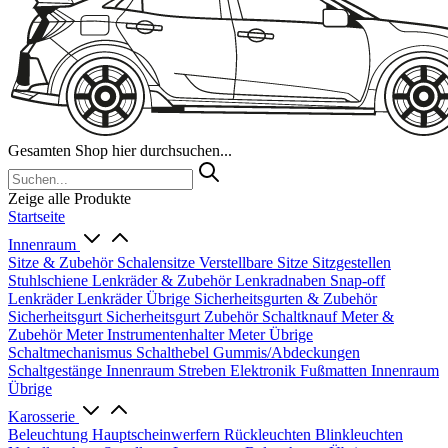
Gesamten Shop hier durchsuchen...
Zeige alle Produkte
Startseite
Innenraum
Sitze & Zubehör
Schalensitze
Verstellbare Sitze
Sitzgestellen
Stuhlschiene
Lenkräder & Zubehör
Lenkradnaben
Snap-off
Lenkräder
Lenkräder Übrige
Sicherheitsgurten & Zubehör
Sicherheitsgurt
Sicherheitsgurt Zubehör
Schaltknauf
Meter &
Zubehör
Meter
Instrumentenhalter
Meter Übrige
Schaltmechanismus
Schalthebel
Gummis/Abdeckungen
Schaltgestänge
Innenraum Streben
Elektronik
Fußmatten
Innenraum
Übrige
Karosserie
Beleuchtung
Hauptscheinwerfern
Rückleuchten
Blinkleuchten