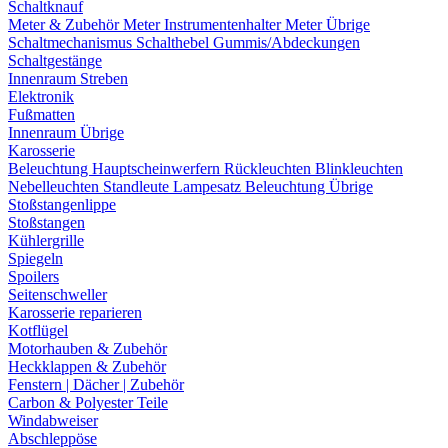
Schaltknauf
Meter & Zubehör
Meter
Instrumentenhalter
Meter Übrige
Schaltmechanismus
Schalthebel
Gummis/Abdeckungen
Schaltgestänge
Innenraum Streben
Elektronik
Fußmatten
Innenraum Übrige
Karosserie
Beleuchtung
Hauptscheinwerfern
Rückleuchten
Blinkleuchten
Nebelleuchten
Standleute
Lampesatz
Beleuchtung Übrige
Stoßstangenlippe
Stoßstangen
Kühlergrille
Spiegeln
Spoilers
Seitenschweller
Karosserie reparieren
Kotflügel
Motorhauben & Zubehör
Heckklappen & Zubehör
Fenstern | Dächer | Zubehör
Carbon & Polyester Teile
Windabweiser
Abschleppöse