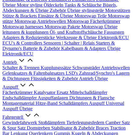
Übrige
Motor styling
Öldeckeln
Tanks & Schläuche
Bügels,
Abdeckungen & Übrige Zubehör
Übrige stylingsteile
Motorstützen
Stütze & Brackets
Einsätze & Übrige
Motorswap Teile
Motorswap
stütze
Motorswap Antriebswellen
Motorswap Fächerkrümmer
Motorswap harnesses
Motorswap Pakete
Motorswap Übrige
leitungen & kupplungen
Öl- und Kraftstoffschläuche
Fassungen
Adapters & Reduzierstücke
Werkzeuge & Übrige
Elektronik/ECU
ECU's & Controllers
Sensoren | Schalter | Relais
Starters &
Dynamo's
Batterie & Zubehör
Kabelbaum & Adapters
Übrige
Elektronik/ECU
Antrieb
Schalter & Trennen
Kupplungssätze
Schwungräder
Antriebswellen
Gelenksatzes & Faltenbalgsatzes
LSD's
Zahnrad/Synchro's
Lagern
& Dichtungen
Flüssigkeiten & Zubehör
Antrieb Übrige
Auspuff
Fächerkrümmer
Katalysator Ersatz
Mittelschalldämpfer
Endschalldämpfer
Auspuffanlagen
Dichtungen & Flansche
Montagematerial
Hitze-Band
Schalldämpfers
Auspuff Universal
Auspuff Übrige
Fahrgestell
Gewindefahrwerk
Stoßdämpfern
Tieferlegungsfedern
Camber Satz
& Spur Satz
Domstreben
Stabilisator & Zubehör
Braces
Traction
Bar
Lenkung
Querlenkern
Gummis
Kugeln & Abdeckungen