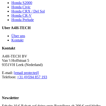
Honda S2000
Honda Civic
Honda CRX / Del Sol
Honda CR-V
Honda Prelude
Uber A4H-TECH
Über uns
Kontakt
Kontakt
A4H-TECH BV
Van 't Hoffstraat 5
9351VH Leek (Nederland)
E-mail:
[email protected]
Telefoon:
+31 (0)594 857 193
Newsletter
Erhalte 10 € Rabatt auf deine erste Bestellung ab 200 € und bleibe