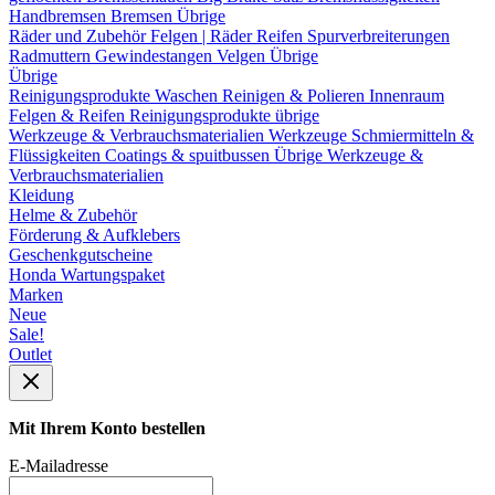
Handbremsen
Bremsen Übrige
Räder und Zubehör
Felgen | Räder
Reifen
Spurverbreiterungen
Radmuttern
Gewindestangen
Velgen Übrige
Übrige
Reinigungsprodukte
Waschen
Reinigen & Polieren
Innenraum
Felgen & Reifen
Reinigungsprodukte übrige
Werkzeuge & Verbrauchsmaterialien
Werkzeuge
Schmiermitteln &
Flüssigkeiten
Coatings & spuitbussen
Übrige Werkzeuge &
Verbrauchsmaterialien
Kleidung
Helme & Zubehör
Förderung & Aufklebers
Geschenkgutscheine
Honda Wartungspaket
Marken
Neue
Sale!
Outlet
Mit Ihrem Konto bestellen
E-Mailadresse