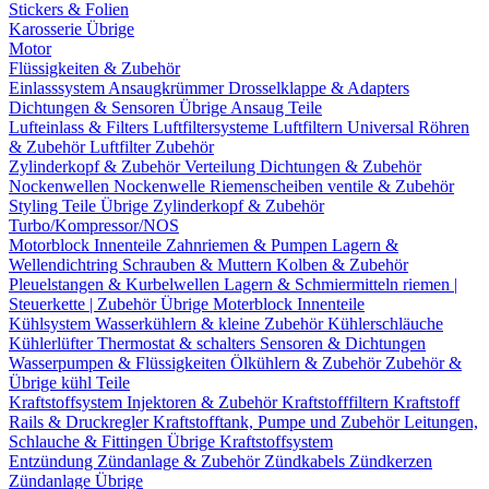
Stickers & Folien
Karosserie Übrige
Motor
Flüssigkeiten & Zubehör
Einlasssystem
Ansaugkrümmer
Drosselklappe & Adapters
Dichtungen & Sensoren
Übrige Ansaug Teile
Lufteinlass & Filters
Luftfiltersysteme
Luftfiltern
Universal Röhren
& Zubehör
Luftfilter Zubehör
Zylinderkopf & Zubehör
Verteilung
Dichtungen & Zubehör
Nockenwellen
Nockenwelle Riemenscheiben
ventile & Zubehör
Styling Teile
Übrige Zylinderkopf & Zubehör
Turbo/Kompressor/NOS
Motorblock Innenteile
Zahnriemen & Pumpen
Lagern &
Wellendichtring
Schrauben & Muttern
Kolben & Zubehör
Pleuelstangen & Kurbelwellen
Lagern & Schmiermitteln
riemen |
Steuerkette | Zubehör
Übrige Moterblock Innenteile
Kühlsystem
Wasserkühlern & kleine Zubehör
Kühlerschläuche
Kühlerlüfter
Thermostat & schalters
Sensoren & Dichtungen
Wasserpumpen & Flüssigkeiten
Ölkühlern & Zubehör
Zubehör &
Übrige kühl Teile
Kraftstoffsystem
Injektoren & Zubehör
Kraftstofffiltern
Kraftstoff
Rails & Druckregler
Kraftstofftank, Pumpe und Zubehör
Leitungen,
Schlauche & Fittingen
Übrige Kraftstoffsystem
Entzündung
Zündanlage & Zubehör
Zündkabels
Zündkerzen
Zündanlage Übrige