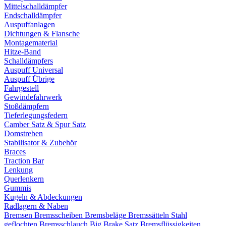
Mittelschalldämpfer
Endschalldämpfer
Auspuffanlagen
Dichtungen & Flansche
Montagematerial
Hitze-Band
Schalldämpfers
Auspuff Universal
Auspuff Übrige
Fahrgestell
Gewindefahrwerk
Stoßdämpfern
Tieferlegungsfedern
Camber Satz & Spur Satz
Domstreben
Stabilisator & Zubehör
Braces
Traction Bar
Lenkung
Querlenkern
Gummis
Kugeln & Abdeckungen
Radlagern & Naben
Bremsen
Bremsscheiben
Bremsbeläge
Bremssätteln
Stahl
geflochten Bremsschlauch
Big Brake Satz
Bremsflüssigkeiten