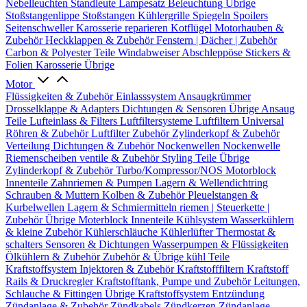
Nebelleuchten
Standleute
Lampesatz
Beleuchtung Übrige
Stoßstangenlippe
Stoßstangen
Kühlergrille
Spiegeln
Spoilers
Seitenschweller
Karosserie reparieren
Kotflügel
Motorhauben &
Zubehör
Heckklappen & Zubehör
Fenstern | Dächer | Zubehör
Carbon & Polyester Teile
Windabweiser
Abschleppöse
Stickers &
Folien
Karosserie Übrige
Motor
Flüssigkeiten & Zubehör
Einlasssystem
Ansaugkrümmer
Drosselklappe & Adapters
Dichtungen & Sensoren
Übrige Ansaug
Teile
Lufteinlass & Filters
Luftfiltersysteme
Luftfiltern
Universal
Röhren & Zubehör
Luftfilter Zubehör
Zylinderkopf & Zubehör
Verteilung
Dichtungen & Zubehör
Nockenwellen
Nockenwelle
Riemenscheiben
ventile & Zubehör
Styling Teile
Übrige
Zylinderkopf & Zubehör
Turbo/Kompressor/NOS
Motorblock
Innenteile
Zahnriemen & Pumpen
Lagern & Wellendichtring
Schrauben & Muttern
Kolben & Zubehör
Pleuelstangen &
Kurbelwellen
Lagern & Schmiermitteln
riemen | Steuerkette |
Zubehör
Übrige Moterblock Innenteile
Kühlsystem
Wasserkühlern
& kleine Zubehör
Kühlerschläuche
Kühlerlüfter
Thermostat &
schalters
Sensoren & Dichtungen
Wasserpumpen & Flüssigkeiten
Ölkühlern & Zubehör
Zubehör & Übrige kühl Teile
Kraftstoffsystem
Injektoren & Zubehör
Kraftstofffiltern
Kraftstoff
Rails & Druckregler
Kraftstofftank, Pumpe und Zubehör
Leitungen,
Schlauche & Fittingen
Übrige Kraftstoffsystem
Entzündung
Zündanlage & Zubehör
Zündkabels
Zündkerzen
Zündanlage