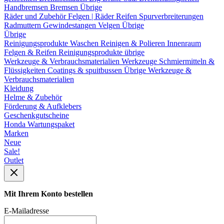
Handbremsen
Bremsen Übrige
Räder und Zubehör
Felgen | Räder
Reifen
Spurverbreiterungen
Radmuttern
Gewindestangen
Velgen Übrige
Übrige
Reinigungsprodukte
Waschen
Reinigen & Polieren
Innenraum
Felgen & Reifen
Reinigungsprodukte übrige
Werkzeuge & Verbrauchsmaterialien
Werkzeuge
Schmiermitteln &
Flüssigkeiten
Coatings & spuitbussen
Übrige Werkzeuge &
Verbrauchsmaterialien
Kleidung
Helme & Zubehör
Förderung & Aufklebers
Geschenkgutscheine
Honda Wartungspaket
Marken
Neue
Sale!
Outlet
Mit Ihrem Konto bestellen
E-Mailadresse