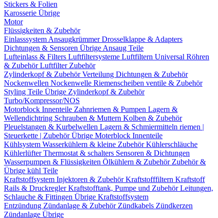
Stickers & Folien
Karosserie Übrige
Motor
Flüssigkeiten & Zubehör
Einlasssystem
Ansaugkrümmer
Drosselklappe & Adapters
Dichtungen & Sensoren
Übrige Ansaug Teile
Lufteinlass & Filters
Luftfiltersysteme
Luftfiltern
Universal Röhren
& Zubehör
Luftfilter Zubehör
Zylinderkopf & Zubehör
Verteilung
Dichtungen & Zubehör
Nockenwellen
Nockenwelle Riemenscheiben
ventile & Zubehör
Styling Teile
Übrige Zylinderkopf & Zubehör
Turbo/Kompressor/NOS
Motorblock Innenteile
Zahnriemen & Pumpen
Lagern &
Wellendichtring
Schrauben & Muttern
Kolben & Zubehör
Pleuelstangen & Kurbelwellen
Lagern & Schmiermitteln
riemen |
Steuerkette | Zubehör
Übrige Moterblock Innenteile
Kühlsystem
Wasserkühlern & kleine Zubehör
Kühlerschläuche
Kühlerlüfter
Thermostat & schalters
Sensoren & Dichtungen
Wasserpumpen & Flüssigkeiten
Ölkühlern & Zubehör
Zubehör &
Übrige kühl Teile
Kraftstoffsystem
Injektoren & Zubehör
Kraftstofffiltern
Kraftstoff
Rails & Druckregler
Kraftstofftank, Pumpe und Zubehör
Leitungen,
Schlauche & Fittingen
Übrige Kraftstoffsystem
Entzündung
Zündanlage & Zubehör
Zündkabels
Zündkerzen
Zündanlage Übrige