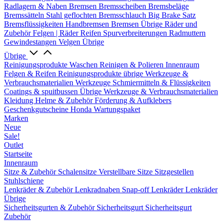
Radlagern & Naben
Bremsen
Bremsscheiben
Bremsbeläge
Bremssätteln
Stahl geflochten Bremsschlauch
Big Brake Satz
Bremsflüssigkeiten
Handbremsen
Bremsen Übrige
Räder und
Zubehör
Felgen | Räder
Reifen
Spurverbreiterungen
Radmuttern
Gewindestangen
Velgen Übrige
Übrige
Reinigungsprodukte
Waschen
Reinigen & Polieren
Innenraum
Felgen & Reifen
Reinigungsprodukte übrige
Werkzeuge &
Verbrauchsmaterialien
Werkzeuge
Schmiermitteln & Flüssigkeiten
Coatings & spuitbussen
Übrige Werkzeuge & Verbrauchsmaterialien
Kleidung
Helme & Zubehör
Förderung & Aufklebers
Geschenkgutscheine
Honda Wartungspaket
Marken
Neue
Sale!
Outlet
Startseite
Innenraum
Sitze & Zubehör
Schalensitze
Verstellbare Sitze
Sitzgestellen
Stuhlschiene
Lenkräder & Zubehör
Lenkradnaben
Snap-off
Lenkräder
Lenkräder
Übrige
Sicherheitsgurten & Zubehör
Sicherheitsgurt
Sicherheitsgurt
Zubehör