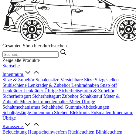
Gesamten Shop hier durchsuchen...
Zeige alle Produkte
Startseite
Innenraum
Sitze & Zubehör
Schalensitze
Verstellbare Sitze
Sitzgestellen
Stuhlschiene
Lenkräder & Zubehör
Lenkradnaben
Snap-off
Lenkräder
Lenkräder Übrige
Sicherheitsgurten & Zubehör
Sicherheitsgurt
Sicherheitsgurt Zubehör
Schaltknauf
Meter &
Zubehör
Meter
Instrumentenhalter
Meter Übrige
Schaltmechanismus
Schalthebel
Gummis/Abdeckungen
Schaltgestänge
Innenraum Streben
Elektronik
Fußmatten
Innenraum
Übrige
Karosserie
Beleuchtung
Hauptscheinwerfern
Rückleuchten
Blinkleuchten