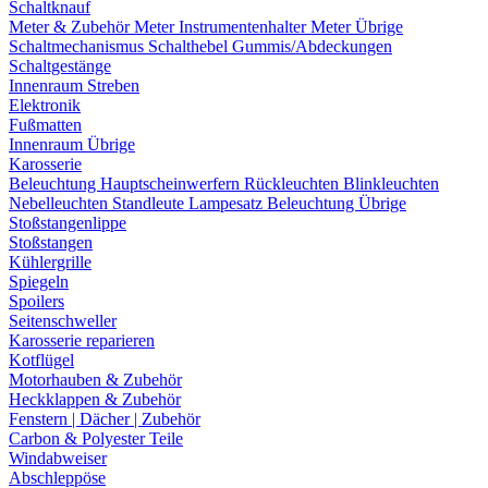
Schaltknauf
Meter & Zubehör
Meter
Instrumentenhalter
Meter Übrige
Schaltmechanismus
Schalthebel
Gummis/Abdeckungen
Schaltgestänge
Innenraum Streben
Elektronik
Fußmatten
Innenraum Übrige
Karosserie
Beleuchtung
Hauptscheinwerfern
Rückleuchten
Blinkleuchten
Nebelleuchten
Standleute
Lampesatz
Beleuchtung Übrige
Stoßstangenlippe
Stoßstangen
Kühlergrille
Spiegeln
Spoilers
Seitenschweller
Karosserie reparieren
Kotflügel
Motorhauben & Zubehör
Heckklappen & Zubehör
Fenstern | Dächer | Zubehör
Carbon & Polyester Teile
Windabweiser
Abschleppöse