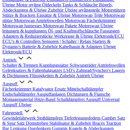
Übrige
Motor styling
Öldeckeln
Tanks & Schläuche
Bügels,
Abdeckungen & Übrige Zubehör
Übrige stylingsteile
Motorstützen
Stütze & Brackets
Einsätze & Übrige
Motorswap Teile
Motorswap
stütze
Motorswap Antriebswellen
Motorswap Fächerkrümmer
Motorswap harnesses
Motorswap Pakete
Motorswap Übrige
leitungen & kupplungen
Öl- und Kraftstoffschläuche
Fassungen
Adapters & Reduzierstücke
Werkzeuge & Übrige
Elektronik/ECU
ECU's & Controllers
Sensoren | Schalter | Relais
Starters &
Dynamo's
Batterie & Zubehör
Kabelbaum & Adapters
Übrige
Elektronik/ECU
Antrieb
Schalter & Trennen
Kupplungssätze
Schwungräder
Antriebswellen
Gelenksatzes & Faltenbalgsatzes
LSD's
Zahnrad/Synchro's
Lagern
& Dichtungen
Flüssigkeiten & Zubehör
Antrieb Übrige
Auspuff
Fächerkrümmer
Katalysator Ersatz
Mittelschalldämpfer
Endschalldämpfer
Auspuffanlagen
Dichtungen & Flansche
Montagematerial
Hitze-Band
Schalldämpfers
Auspuff Universal
Auspuff Übrige
Fahrgestell
Gewindefahrwerk
Stoßdämpfern
Tieferlegungsfedern
Camber Satz
& Spur Satz
Domstreben
Stabilisator & Zubehör
Braces
Traction
Bar
Lenkung
Querlenkern
Gummis
Kugeln & Abdeckungen