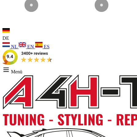
DE
NL
EN
ES
Menü