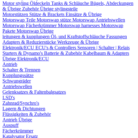
Motor styling
Öldeckeln
Tanks & Schläuche
Bügels, Abdeckungen
& Übrige Zubehör
Übrige stylingsteile
Motorstützen
Stütze & Brackets
Einsätze & Übrige
Motorswap Teile
Motorswap stütze
Motorswap Antriebswellen
Motorswap Fächerkrümmer
Motorswap harnesses
Motorswap
Pakete
Motorswap Übrige
leitungen & kupplungen
Öl- und Kraftstoffschläuche
Fassungen
Adapters & Reduzierstücke
Werkzeuge & Übrige
Elektronik/ECU
ECU's & Controllers
Sensoren | Schalter | Relais
Starters & Dynamo's
Batterie & Zubehör
Kabelbaum & Adapters
Übrige Elektronik/ECU
Antrieb
Schalter & Trennen
Kupplungssätze
Schwungräder
Antriebswellen
Gelenksatzes & Faltenbalgsatzes
LSD's
Zahnrad/Synchro's
Lagern & Dichtungen
Flüssigkeiten & Zubehör
Antrieb Übrige
Auspuff
Fächerkrümmer
Katalysator Ersatz