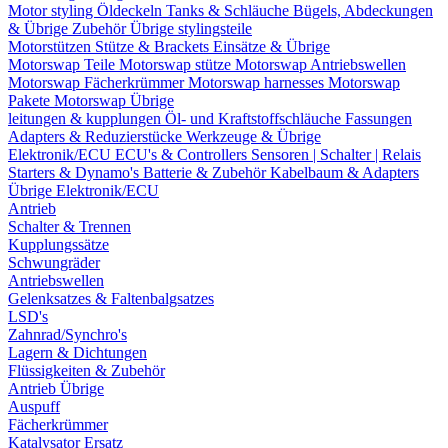
Motor styling
Öldeckeln
Tanks & Schläuche
Bügels, Abdeckungen
& Übrige Zubehör
Übrige stylingsteile
Motorstützen
Stütze & Brackets
Einsätze & Übrige
Motorswap Teile
Motorswap stütze
Motorswap Antriebswellen
Motorswap Fächerkrümmer
Motorswap harnesses
Motorswap
Pakete
Motorswap Übrige
leitungen & kupplungen
Öl- und Kraftstoffschläuche
Fassungen
Adapters & Reduzierstücke
Werkzeuge & Übrige
Elektronik/ECU
ECU's & Controllers
Sensoren | Schalter | Relais
Starters & Dynamo's
Batterie & Zubehör
Kabelbaum & Adapters
Übrige Elektronik/ECU
Antrieb
Schalter & Trennen
Kupplungssätze
Schwungräder
Antriebswellen
Gelenksatzes & Faltenbalgsatzes
LSD's
Zahnrad/Synchro's
Lagern & Dichtungen
Flüssigkeiten & Zubehör
Antrieb Übrige
Auspuff
Fächerkrümmer
Katalysator Ersatz