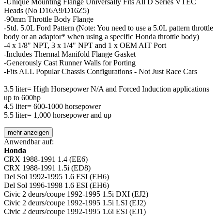
-Unique Mounting Flange Universally Fits All D Series VTEC
Heads (No D16A9/D16Z5)
-90mm Throttle Body Flange
-Std. 5.0L Ford Pattern (Note: You need to use a 5.0L pattern throttle
body or an adaptor* when using a specific Honda throttle body)
-4 x 1/8" NPT, 3 x 1/4" NPT and 1 x OEM AIT Port
-Includes Thermal Manifold Flange Gasket
-Generously Cast Runner Walls for Porting
-Fits ALL Popular Chassis Configurations - Not Just Race Cars
3.5 liter= High Horsepower N/A and Forced Induction applications
up to 600hp
4.5 liter= 600-1000 horsepower
5.5 liter= 1,000 horsepower and up
mehr anzeigen
Anwendbar auf:
Honda
CRX 1988-1991 1.4 (EE6)
CRX 1988-1991 1.5i (ED8)
Del Sol 1992-1995 1.6 ESI (EH6)
Del Sol 1996-1998 1.6 ESI (EH6)
Civic 2 deurs/coupe 1992-1995 1.5i DXI (EJ2)
Civic 2 deurs/coupe 1992-1995 1.5i LSI (EJ2)
Civic 2 deurs/coupe 1992-1995 1.6i ESI (EJ1)