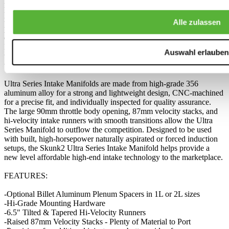
Manifold, as well as using the latest in CFD (Computational Fluid
Dynamics) software; Skunk2 Racing has created a three-piece
modular design that allows for easy disassembly, porting, and
Alle zulassen
plenum volume changes through the use of a removable plenum and
optional plenum spacers. In addition to CFD testing, the Ultra Series
Intake Manifold has undergone extensive in-house dyno and on-car
Auswahl erlauben
testing which has led to a design that is less restrictive, yielding both
torque and power gains well over many of the competitors.
Ultra Series Intake Manifolds are made from high-grade 356
aluminum alloy for a strong and lightweight design, CNC-machined
for a precise fit, and individually inspected for quality assurance.
The large 90mm throttle body opening, 87mm velocity stacks, and
hi-velocity intake runners with smooth transitions allow the Ultra
Series Manifold to outflow the competition. Designed to be used
with built, high-horsepower naturally aspirated or forced induction
setups, the Skunk2 Ultra Series Intake Manifold helps provide a
new level affordable high-end intake technology to the marketplace.
FEATURES:
-Optional Billet Aluminum Plenum Spacers in 1L or 2L sizes
-Hi-Grade Mounting Hardware
-6.5" Tilted & Tapered Hi-Velocity Runners
-Raised 87mm Velocity Stacks - Plenty of Material to Port