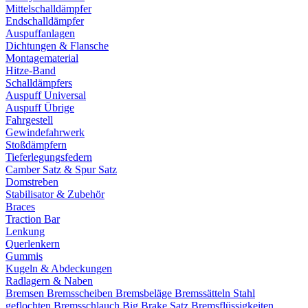
Mittelschalldämpfer
Endschalldämpfer
Auspuffanlagen
Dichtungen & Flansche
Montagematerial
Hitze-Band
Schalldämpfers
Auspuff Universal
Auspuff Übrige
Fahrgestell
Gewindefahrwerk
Stoßdämpfern
Tieferlegungsfedern
Camber Satz & Spur Satz
Domstreben
Stabilisator & Zubehör
Braces
Traction Bar
Lenkung
Querlenkern
Gummis
Kugeln & Abdeckungen
Radlagern & Naben
Bremsen
Bremsscheiben
Bremsbeläge
Bremssätteln
Stahl
geflochten Bremsschlauch
Big Brake Satz
Bremsflüssigkeiten