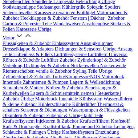
Nebelleuchten
Standleute
Lampesatz
Beleuchtung Übrige
Stoßstangenlippe
Stoßstangen
Kühlergrille
Spiegeln
Spoilers
Seitenschweller
Karosserie reparieren
Kotflügel
Motorhauben &
Zubehör
Heckklappen & Zubehör
Fenstern | Dächer | Zubehör
Carbon & Polyester Teile
Windabweiser
Abschleppöse
Stickers &
Folien
Karosserie Übrige
Motor
Flüssigkeiten & Zubehör
Einlasssystem
Ansaugkrümmer
Drosselklappe & Adapters
Dichtungen & Sensoren
Übrige Ansaug
Teile
Lufteinlass & Filters
Luftfiltersysteme
Luftfiltern
Universal
Röhren & Zubehör
Luftfilter Zubehör
Zylinderkopf & Zubehör
Verteilung
Dichtungen & Zubehör
Nockenwellen
Nockenwelle
Riemenscheiben
ventile & Zubehör
Styling Teile
Übrige
Zylinderkopf & Zubehör
Turbo/Kompressor/NOS
Motorblock
Innenteile
Zahnriemen & Pumpen
Lagern & Wellendichtring
Schrauben & Muttern
Kolben & Zubehör
Pleuelstangen &
Kurbelwellen
Lagern & Schmiermitteln
riemen | Steuerkette |
Zubehör
Übrige Moterblock Innenteile
Kühlsystem
Wasserkühlern
& kleine Zubehör
Kühlerschläuche
Kühlerlüfter
Thermostat &
schalters
Sensoren & Dichtungen
Wasserpumpen & Flüssigkeiten
Ölkühlern & Zubehör
Zubehör & Übrige kühl Teile
Kraftstoffsystem
Injektoren & Zubehör
Kraftstofffiltern
Kraftstoff
Rails & Druckregler
Kraftstofftank, Pumpe und Zubehör
Leitungen,
Schlauche & Fittingen
Übrige Kraftstoffsystem
Entzündung
Zündanlage & Zubehör
Zündkabels
Zündkerzen
Zündanlage