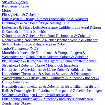
Stickers & Folien
Karosserie Übrige
Motor
Flüssigkeiten & Zubehör
Einlasssystem
Ansaugkrümmer
Drosselklappe & Adapters
Dichtungen & Sensoren
Übrige Ansaug Teile
Lufteinlass & Filters
Luftfiltersysteme
Luftfiltern
Universal Röhren
& Zubehör
Luftfilter Zubehör
Zylinderkopf & Zubehör
Verteilung
Dichtungen & Zubehör
Nockenwellen
Nockenwelle Riemenscheiben
ventile & Zubehör
Styling Teile
Übrige Zylinderkopf & Zubehör
Turbo/Kompressor/NOS
Motorblock Innenteile
Zahnriemen & Pumpen
Lagern &
Wellendichtring
Schrauben & Muttern
Kolben & Zubehör
Pleuelstangen & Kurbelwellen
Lagern & Schmiermitteln
riemen |
Steuerkette | Zubehör
Übrige Moterblock Innenteile
Kühlsystem
Wasserkühlern & kleine Zubehör
Kühlerschläuche
Kühlerlüfter
Thermostat & schalters
Sensoren & Dichtungen
Wasserpumpen & Flüssigkeiten
Ölkühlern & Zubehör
Zubehör &
Übrige kühl Teile
Kraftstoffsystem
Injektoren & Zubehör
Kraftstofffiltern
Kraftstoff
Rails & Druckregler
Kraftstofftank, Pumpe und Zubehör
Leitungen,
Schlauche & Fittingen
Übrige Kraftstoffsystem
Entzündung
Zündanlage & Zubehör
Zündkabels
Zündkerzen
Zündanlage Übrige