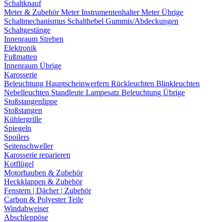
Schaltknauf
Meter & Zubehör
Meter
Instrumentenhalter
Meter Übrige
Schaltmechanismus
Schalthebel
Gummis/Abdeckungen
Schaltgestänge
Innenraum Streben
Elektronik
Fußmatten
Innenraum Übrige
Karosserie
Beleuchtung
Hauptscheinwerfern
Rückleuchten
Blinkleuchten
Nebelleuchten
Standleute
Lampesatz
Beleuchtung Übrige
Stoßstangenlippe
Stoßstangen
Kühlergrille
Spiegeln
Spoilers
Seitenschweller
Karosserie reparieren
Kotflügel
Motorhauben & Zubehör
Heckklappen & Zubehör
Fenstern | Dächer | Zubehör
Carbon & Polyester Teile
Windabweiser
Abschleppöse