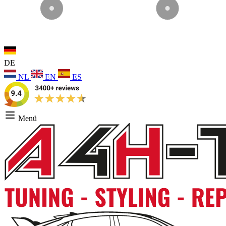
DE
NL
EN
ES
Menü