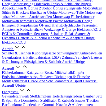
Übrige
Motor styling
Öldeckeln
Tanks & Schläuche
Bügels,
Abdeckungen & Übrige Zubehör
Übrige stylingsteile
Motorstützen
Stütze & Brackets
Einsätze & Übrige
Motorswap Teile
Motorswap
stütze
Motorswap Antriebswellen
Motorswap Fächerkrümmer
Motorswap harnesses
Motorswap Pakete
Motorswap Übrige
leitungen & kupplungen
Öl- und Kraftstoffschläuche
Fassungen
Adapters & Reduzierstücke
Werkzeuge & Übrige
Elektronik/ECU
ECU's & Controllers
Sensoren | Schalter | Relais
Starters &
Dynamo's
Batterie & Zubehör
Kabelbaum & Adapters
Übrige
Elektronik/ECU
Antrieb
Schalter & Trennen
Kupplungssätze
Schwungräder
Antriebswellen
Gelenksatzes & Faltenbalgsatzes
LSD's
Zahnrad/Synchro's
Lagern
& Dichtungen
Flüssigkeiten & Zubehör
Antrieb Übrige
Auspuff
Fächerkrümmer
Katalysator Ersatz
Mittelschalldämpfer
Endschalldämpfer
Auspuffanlagen
Dichtungen & Flansche
Montagematerial
Hitze-Band
Schalldämpfers
Auspuff Universal
Auspuff Übrige
Fahrgestell
Gewindefahrwerk
Stoßdämpfern
Tieferlegungsfedern
Camber Satz
& Spur Satz
Domstreben
Stabilisator & Zubehör
Braces
Traction
Bar
Lenkung
Querlenkern
Gummis
Kugeln & Abdeckungen