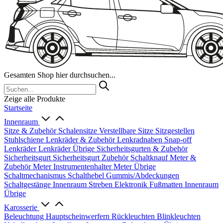
Gesamten Shop hier durchsuchen...
Zeige alle Produkte
Startseite
Innenraum
Sitze & Zubehör
Schalensitze
Verstellbare Sitze
Sitzgestellen
Stuhlschiene
Lenkräder & Zubehör
Lenkradnaben
Snap-off
Lenkräder
Lenkräder Übrige
Sicherheitsgurten & Zubehör
Sicherheitsgurt
Sicherheitsgurt Zubehör
Schaltknauf
Meter &
Zubehör
Meter
Instrumentenhalter
Meter Übrige
Schaltmechanismus
Schalthebel
Gummis/Abdeckungen
Schaltgestänge
Innenraum Streben
Elektronik
Fußmatten
Innenraum
Übrige
Karosserie
Beleuchtung
Hauptscheinwerfern
Rückleuchten
Blinkleuchten