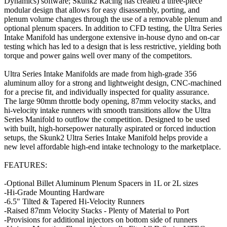
Dynamics) software; Skunk2 Racing has created a three-piece
modular design that allows for easy disassembly, porting, and
plenum volume changes through the use of a removable plenum and
optional plenum spacers. In addition to CFD testing, the Ultra Series
Intake Manifold has undergone extensive in-house dyno and on-car
testing which has led to a design that is less restrictive, yielding both
torque and power gains well over many of the competitors.
Ultra Series Intake Manifolds are made from high-grade 356
aluminum alloy for a strong and lightweight design, CNC-machined
for a precise fit, and individually inspected for quality assurance.
The large 90mm throttle body opening, 87mm velocity stacks, and
hi-velocity intake runners with smooth transitions allow the Ultra
Series Manifold to outflow the competition. Designed to be used
with built, high-horsepower naturally aspirated or forced induction
setups, the Skunk2 Ultra Series Intake Manifold helps provide a
new level affordable high-end intake technology to the marketplace.
FEATURES:
-Optional Billet Aluminum Plenum Spacers in 1L or 2L sizes
-Hi-Grade Mounting Hardware
-6.5" Tilted & Tapered Hi-Velocity Runners
-Raised 87mm Velocity Stacks - Plenty of Material to Port
-Provisions for additional injectors on bottom side of runners