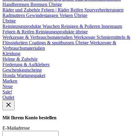
Handbremsen
Bremsen Übrige
Räder und Zubehör
Felgen | Räder
Reifen
Spurverbreiterungen
Radmuttern
Gewindestangen
Velgen Übrige
Übrige
Reinigungsprodukte
Waschen
Reinigen & Polieren
Innenraum
Felgen & Reifen
Reinigungsprodukte übrige
Werkzeuge & Verbrauchsmaterialien
Werkzeuge
Schmiermitteln &
Flüssigkeiten
Coatings & spuitbussen
Übrige Werkzeuge &
Verbrauchsmaterialien
Kleidung
Helme & Zubehör
Förderung & Aufklebers
Geschenkgutscheine
Honda Wartungspaket
Marken
Neue
Sale!
Outlet
Mit Ihrem Konto bestellen
E-Mailadresse