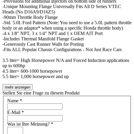
-Provisions for additional injectors on bottom side of runners
-Unique Mounting Flange Universally Fits All D Series VTEC
Heads (No D16A9/D16Z5)
-90mm Throttle Body Flange
-Std. 5.0L Ford Pattern (Note: You need to use a 5.0L pattern throttle
body or an adaptor* when using a specific Honda throttle body)
-4 x 1/8" NPT, 3 x 1/4" NPT and 1 x OEM AIT Port
-Includes Thermal Manifold Flange Gasket
-Generously Cast Runner Walls for Porting
-Fits ALL Popular Chassis Configurations - Not Just Race Cars
3.5 liter= High Horsepower N/A and Forced Induction applications
up to 600hp
4.5 liter= 600-1000 horsepower
5.5 liter= 1,000 horsepower and up
mehr anzeigen
Stellen Sie eine Frage zu diesem Produkt
Name
*
E-Mail
*
Was ist Ihre Meinung?
*