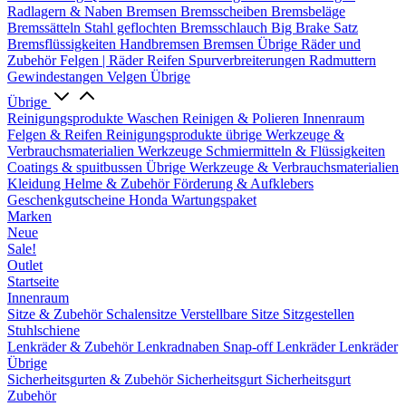
Radlagern & Naben
Bremsen
Bremsscheiben
Bremsbeläge
Bremssätteln
Stahl geflochten Bremsschlauch
Big Brake Satz
Bremsflüssigkeiten
Handbremsen
Bremsen Übrige
Räder und
Zubehör
Felgen | Räder
Reifen
Spurverbreiterungen
Radmuttern
Gewindestangen
Velgen Übrige
Übrige
Reinigungsprodukte
Waschen
Reinigen & Polieren
Innenraum
Felgen & Reifen
Reinigungsprodukte übrige
Werkzeuge &
Verbrauchsmaterialien
Werkzeuge
Schmiermitteln & Flüssigkeiten
Coatings & spuitbussen
Übrige Werkzeuge & Verbrauchsmaterialien
Kleidung
Helme & Zubehör
Förderung & Aufklebers
Geschenkgutscheine
Honda Wartungspaket
Marken
Neue
Sale!
Outlet
Startseite
Innenraum
Sitze & Zubehör
Schalensitze
Verstellbare Sitze
Sitzgestellen
Stuhlschiene
Lenkräder & Zubehör
Lenkradnaben
Snap-off
Lenkräder
Lenkräder
Übrige
Sicherheitsgurten & Zubehör
Sicherheitsgurt
Sicherheitsgurt
Zubehör