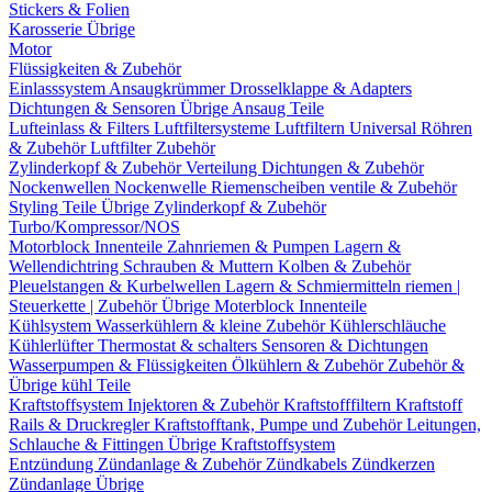
Stickers & Folien
Karosserie Übrige
Motor
Flüssigkeiten & Zubehör
Einlasssystem
Ansaugkrümmer
Drosselklappe & Adapters
Dichtungen & Sensoren
Übrige Ansaug Teile
Lufteinlass & Filters
Luftfiltersysteme
Luftfiltern
Universal Röhren
& Zubehör
Luftfilter Zubehör
Zylinderkopf & Zubehör
Verteilung
Dichtungen & Zubehör
Nockenwellen
Nockenwelle Riemenscheiben
ventile & Zubehör
Styling Teile
Übrige Zylinderkopf & Zubehör
Turbo/Kompressor/NOS
Motorblock Innenteile
Zahnriemen & Pumpen
Lagern &
Wellendichtring
Schrauben & Muttern
Kolben & Zubehör
Pleuelstangen & Kurbelwellen
Lagern & Schmiermitteln
riemen |
Steuerkette | Zubehör
Übrige Moterblock Innenteile
Kühlsystem
Wasserkühlern & kleine Zubehör
Kühlerschläuche
Kühlerlüfter
Thermostat & schalters
Sensoren & Dichtungen
Wasserpumpen & Flüssigkeiten
Ölkühlern & Zubehör
Zubehör &
Übrige kühl Teile
Kraftstoffsystem
Injektoren & Zubehör
Kraftstofffiltern
Kraftstoff
Rails & Druckregler
Kraftstofftank, Pumpe und Zubehör
Leitungen,
Schlauche & Fittingen
Übrige Kraftstoffsystem
Entzündung
Zündanlage & Zubehör
Zündkabels
Zündkerzen
Zündanlage Übrige