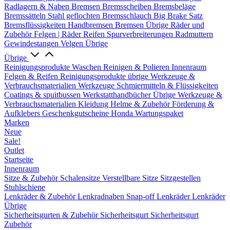
Radlagern & Naben
Bremsen
Bremsscheiben
Bremsbeläge
Bremssätteln
Stahl geflochten Bremsschlauch
Big Brake Satz
Bremsflüssigkeiten
Handbremsen
Bremsen Übrige
Räder und
Zubehör
Felgen | Räder
Reifen
Spurverbreiterungen
Radmuttern
Gewindestangen
Velgen Übrige
Übrige
Reinigungsprodukte
Waschen
Reinigen & Polieren
Innenraum
Felgen & Reifen
Reinigungsprodukte übrige
Werkzeuge &
Verbrauchsmaterialien
Werkzeuge
Schmiermitteln & Flüssigkeiten
Coatings & spuitbussen
Werkstatthandbücher
Übrige Werkzeuge &
Verbrauchsmaterialien
Kleidung
Helme & Zubehör
Förderung &
Aufklebers
Geschenkgutscheine
Honda Wartungspaket
Marken
Neue
Sale!
Outlet
Startseite
Innenraum
Sitze & Zubehör
Schalensitze
Verstellbare Sitze
Sitzgestellen
Stuhlschiene
Lenkräder & Zubehör
Lenkradnaben
Snap-off
Lenkräder
Lenkräder
Übrige
Sicherheitsgurten & Zubehör
Sicherheitsgurt
Sicherheitsgurt
Zubehör