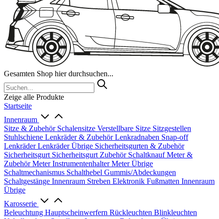
Gesamten Shop hier durchsuchen...
Zeige alle Produkte
Startseite
Innenraum
Sitze & Zubehör
Schalensitze
Verstellbare Sitze
Sitzgestellen
Stuhlschiene
Lenkräder & Zubehör
Lenkradnaben
Snap-off
Lenkräder
Lenkräder Übrige
Sicherheitsgurten & Zubehör
Sicherheitsgurt
Sicherheitsgurt Zubehör
Schaltknauf
Meter &
Zubehör
Meter
Instrumentenhalter
Meter Übrige
Schaltmechanismus
Schalthebel
Gummis/Abdeckungen
Schaltgestänge
Innenraum Streben
Elektronik
Fußmatten
Innenraum
Übrige
Karosserie
Beleuchtung
Hauptscheinwerfern
Rückleuchten
Blinkleuchten