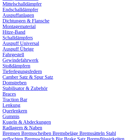
Mittelschalldämpfer
Endschalldämpfer
Auspuffanlagen
Dichtungen & Flansche
Montagematerial
Hitze-Band
Schalldämpfers
Auspuff Universal
Auspuff Übrige
Fahrgestell
Gewindefahrwerk
Stoßdämpfern
Tieferlegungsfedern
Camber Satz & Spur Satz
Domstreben
Stabilisator & Zubehör
Braces
Traction Bar
Lenkung
Querlenkern
Gummis
Kugeln & Abdeckungen
Radlagern & Naben
Bremsen
Bremsscheiben
Bremsbeläge
Bremssätteln
Stahl
geflochten Bremsschlauch
Big Brake Satz
Bremsflüssigkeiten