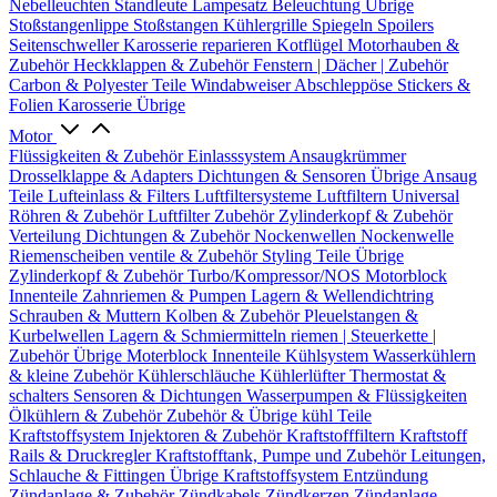
Nebelleuchten
Standleute
Lampesatz
Beleuchtung Übrige
Stoßstangenlippe
Stoßstangen
Kühlergrille
Spiegeln
Spoilers
Seitenschweller
Karosserie reparieren
Kotflügel
Motorhauben &
Zubehör
Heckklappen & Zubehör
Fenstern | Dächer | Zubehör
Carbon & Polyester Teile
Windabweiser
Abschleppöse
Stickers &
Folien
Karosserie Übrige
Motor
Flüssigkeiten & Zubehör
Einlasssystem
Ansaugkrümmer
Drosselklappe & Adapters
Dichtungen & Sensoren
Übrige Ansaug
Teile
Lufteinlass & Filters
Luftfiltersysteme
Luftfiltern
Universal
Röhren & Zubehör
Luftfilter Zubehör
Zylinderkopf & Zubehör
Verteilung
Dichtungen & Zubehör
Nockenwellen
Nockenwelle
Riemenscheiben
ventile & Zubehör
Styling Teile
Übrige
Zylinderkopf & Zubehör
Turbo/Kompressor/NOS
Motorblock
Innenteile
Zahnriemen & Pumpen
Lagern & Wellendichtring
Schrauben & Muttern
Kolben & Zubehör
Pleuelstangen &
Kurbelwellen
Lagern & Schmiermitteln
riemen | Steuerkette |
Zubehör
Übrige Moterblock Innenteile
Kühlsystem
Wasserkühlern
& kleine Zubehör
Kühlerschläuche
Kühlerlüfter
Thermostat &
schalters
Sensoren & Dichtungen
Wasserpumpen & Flüssigkeiten
Ölkühlern & Zubehör
Zubehör & Übrige kühl Teile
Kraftstoffsystem
Injektoren & Zubehör
Kraftstofffiltern
Kraftstoff
Rails & Druckregler
Kraftstofftank, Pumpe und Zubehör
Leitungen,
Schlauche & Fittingen
Übrige Kraftstoffsystem
Entzündung
Zündanlage & Zubehör
Zündkabels
Zündkerzen
Zündanlage