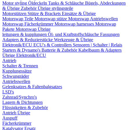
Motor styling
Öldeckeln
Tanks & Schläuche
Bügels, Abdeckungen
& Übrige Zubehör
Übrige stylingsteile
Motorstützen
Stütze & Brackets
Einsätze & Übrige
Motorswap Teile
Motorswap stütze
Motorswap Antriebswellen
Motorswap Fächerkrümmer
Motorswap harnesses
Motorswap
Pakete
Motorswap Übrige
leitungen & kupplungen
Öl- und Kraftstoffschläuche
Fassungen
Adapters & Reduzierstücke
Werkzeuge & Übrige
Elektronik/ECU
ECU's & Controllers
Sensoren | Schalter | Relais
Starters & Dynamo's
Batterie & Zubehör
Kabelbaum & Adapters
Übrige Elektronik/ECU
Antrieb
Schalter & Trennen
Kupplungssätze
Schwungräder
Antriebswellen
Gelenksatzes & Faltenbalgsatzes
LSD's
Zahnrad/Synchro's
Lagern & Dichtungen
Flüssigkeiten & Zubehör
Antrieb Übrige
Auspuff
Fächerkrümmer
Katalysator Ersatz