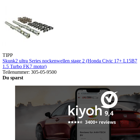
TIPP
Skunk2 ultra Series nockenwellen stage 2 (Honda Civic 17+ L15B7
1.5 Turbo FK7 motor)
Teilenummer: 305-05-9500
Du sparst