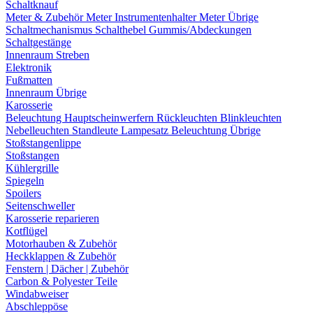
Schaltknauf
Meter & Zubehör
Meter
Instrumentenhalter
Meter Übrige
Schaltmechanismus
Schalthebel
Gummis/Abdeckungen
Schaltgestänge
Innenraum Streben
Elektronik
Fußmatten
Innenraum Übrige
Karosserie
Beleuchtung
Hauptscheinwerfern
Rückleuchten
Blinkleuchten
Nebelleuchten
Standleute
Lampesatz
Beleuchtung Übrige
Stoßstangenlippe
Stoßstangen
Kühlergrille
Spiegeln
Spoilers
Seitenschweller
Karosserie reparieren
Kotflügel
Motorhauben & Zubehör
Heckklappen & Zubehör
Fenstern | Dächer | Zubehör
Carbon & Polyester Teile
Windabweiser
Abschleppöse