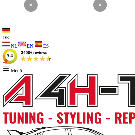
DE
NL
EN
ES
Menü