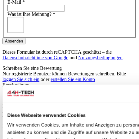
E-Mail
*
Was ist Ihre Meinung?
*
Absenden
Dieses Formular ist durch reCAPTCHA geschützt – die
Datenschutzrichtlinie von Google
und
Nutzungsbedingungen
.
Schreiben Sie eine Bewertung
Nur registrierte Benutzer können Bewertungen schreiben. Bitte
loggen Sie sich ein
oder
erstellen Sie ein Konto
Beschreibung
Head Gasket Honda/Acura L15B VTEC turbo gasket.
Multiple Layer Steel (MLS) type of gaskets have increased strength
against vibration and corrosion, and have of multi-layers of steel
Diese Webseite verwendet Cookies
with an additional sealing layer. This additional layer is an HR-180
rubber coating for superior sealing. MLS head gaskets are the
Wir verwenden Cookies, um Inhalte und Anzeigen zu personal
proven choice for high-performance engines.
anbieten zu können und die Zugriffe auf unsere Website zu 
Stopper type gaskets come in several styles, all with extra material