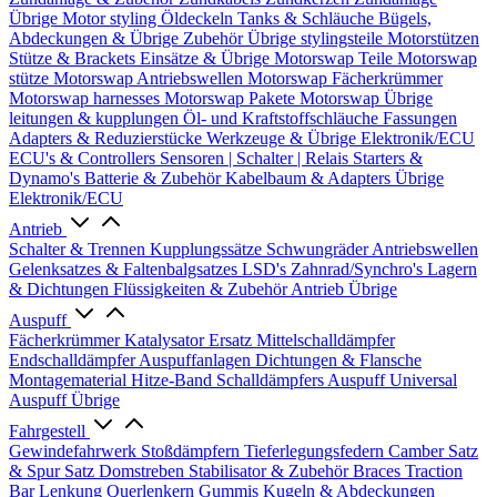
Übrige
Motor styling
Öldeckeln
Tanks & Schläuche
Bügels,
Abdeckungen & Übrige Zubehör
Übrige stylingsteile
Motorstützen
Stütze & Brackets
Einsätze & Übrige
Motorswap Teile
Motorswap
stütze
Motorswap Antriebswellen
Motorswap Fächerkrümmer
Motorswap harnesses
Motorswap Pakete
Motorswap Übrige
leitungen & kupplungen
Öl- und Kraftstoffschläuche
Fassungen
Adapters & Reduzierstücke
Werkzeuge & Übrige
Elektronik/ECU
ECU's & Controllers
Sensoren | Schalter | Relais
Starters &
Dynamo's
Batterie & Zubehör
Kabelbaum & Adapters
Übrige
Elektronik/ECU
Antrieb
Schalter & Trennen
Kupplungssätze
Schwungräder
Antriebswellen
Gelenksatzes & Faltenbalgsatzes
LSD's
Zahnrad/Synchro's
Lagern
& Dichtungen
Flüssigkeiten & Zubehör
Antrieb Übrige
Auspuff
Fächerkrümmer
Katalysator Ersatz
Mittelschalldämpfer
Endschalldämpfer
Auspuffanlagen
Dichtungen & Flansche
Montagematerial
Hitze-Band
Schalldämpfers
Auspuff Universal
Auspuff Übrige
Fahrgestell
Gewindefahrwerk
Stoßdämpfern
Tieferlegungsfedern
Camber Satz
& Spur Satz
Domstreben
Stabilisator & Zubehör
Braces
Traction
Bar
Lenkung
Querlenkern
Gummis
Kugeln & Abdeckungen