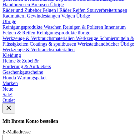
Handbremsen
Bremsen Übrige
Räder und Zubehör
Felgen | Räder
Reifen
Spurverbreiterungen
Radmuttern
Gewindestangen
Velgen Übrige
Übrige
Reinigungsprodukte
Waschen
Reinigen & Polieren
Innenraum
Felgen & Reifen
Reinigungsprodukte übrige
Werkzeuge & Verbrauchsmaterialien
Werkzeuge
Schmiermitteln &
Flüssigkeiten
Coatings & spuitbussen
Werkstatthandbücher
Übrige
Werkzeuge & Verbrauchsmaterialien
Kleidung
Helme & Zubehör
Förderung & Aufklebers
Geschenkgutscheine
Honda Wartungspaket
Marken
Neue
Sale!
Outlet
Mit Ihrem Konto bestellen
E-Mailadresse