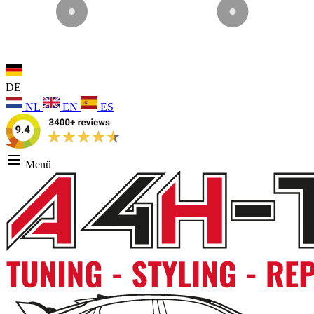
DE
NL
EN
ES
Menü