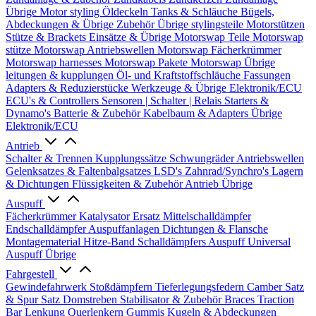
Übrige
Motor styling
Öldeckeln
Tanks & Schläuche
Bügels,
Abdeckungen & Übrige Zubehör
Übrige stylingsteile
Motorstützen
Stütze & Brackets
Einsätze & Übrige
Motorswap Teile
Motorswap
stütze
Motorswap Antriebswellen
Motorswap Fächerkrümmer
Motorswap harnesses
Motorswap Pakete
Motorswap Übrige
leitungen & kupplungen
Öl- und Kraftstoffschläuche
Fassungen
Adapters & Reduzierstücke
Werkzeuge & Übrige
Elektronik/ECU
ECU's & Controllers
Sensoren | Schalter | Relais
Starters &
Dynamo's
Batterie & Zubehör
Kabelbaum & Adapters
Übrige
Elektronik/ECU
Antrieb
Schalter & Trennen
Kupplungssätze
Schwungräder
Antriebswellen
Gelenksatzes & Faltenbalgsatzes
LSD's
Zahnrad/Synchro's
Lagern
& Dichtungen
Flüssigkeiten & Zubehör
Antrieb Übrige
Auspuff
Fächerkrümmer
Katalysator Ersatz
Mittelschalldämpfer
Endschalldämpfer
Auspuffanlagen
Dichtungen & Flansche
Montagematerial
Hitze-Band
Schalldämpfers
Auspuff Universal
Auspuff Übrige
Fahrgestell
Gewindefahrwerk
Stoßdämpfern
Tieferlegungsfedern
Camber Satz
& Spur Satz
Domstreben
Stabilisator & Zubehör
Braces
Traction
Bar
Lenkung
Querlenkern
Gummis
Kugeln & Abdeckungen