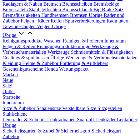
Radlagern & Naben
Bremsen
Bremsscheiben
Bremsbeläge
Bremssätteln
Stahl geflochten Bremsschlauch
Big Brake Satz
Bremsflüssigkeiten
Handbremsen
Bremsen Übrige
Räder und
Zubehör
Felgen | Räder
Reifen
Spurverbreiterungen
Radmuttern
Gewindestangen
Velgen Übrige
Übrige
Reinigungsprodukte
Waschen
Reinigen & Polieren
Innenraum
Felgen & Reifen
Reinigungsprodukte übrige
Werkzeuge &
Verbrauchsmaterialien
Werkzeuge
Schmiermitteln & Flüssigkeiten
Coatings & spuitbussen
Übrige Werkzeuge & Verbrauchsmaterialien
Kleidung
Helme & Zubehör
Förderung & Aufklebers
Geschenkgutscheine
Honda Wartungspaket
Marken
Neue
Sale!
Outlet
Startseite
Innenraum
Sitze & Zubehör
Schalensitze
Verstellbare Sitze
Sitzgestellen
Stuhlschiene
Lenkräder & Zubehör
Lenkradnaben
Snap-off
Lenkräder
Lenkräder
Übrige
Sicherheitsgurten & Zubehör
Sicherheitsgurt
Sicherheitsgurt
Zubehör