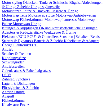
Motor styling
Öldeckeln
Tanks & Schläuche
Bügels, Abdeckungen
& Übrige Zubehör
Übrige stylingsteile
Motorstützen
Stütze & Brackets
Einsätze & Übrige
Motorswap Teile
Motorswap stütze
Motorswap Antriebswellen
Motorswap Fächerkrümmer
Motorswap harnesses
Motorswap
Pakete
Motorswap Übrige
leitungen & kupplungen
Öl- und Kraftstoffschläuche
Fassungen
Adapters & Reduzierstücke
Werkzeuge & Übrige
Elektronik/ECU
ECU's & Controllers
Sensoren | Schalter | Relais
Starters & Dynamo's
Batterie & Zubehör
Kabelbaum & Adapters
Übrige Elektronik/ECU
Antrieb
Schalter & Trennen
Kupplungssätze
Schwungräder
Antriebswellen
Gelenksatzes & Faltenbalgsatzes
LSD's
Zahnrad/Synchro's
Lagern & Dichtungen
Flüssigkeiten & Zubehör
Antrieb Übrige
Auspuff
Fächerkrümmer
Katalysator Ersatz