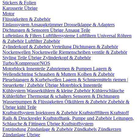
Stickers & Folien
Karosserie Übrige
Motor
Flüssigkeiten & Zubehör
Einlasssystem
Ansaugkrümmer
Drosselklappe & Adapters
Dichtungen & Sensoren
Übrige Ansaug Teile
Lufteinlass & Filters
Luftfiltersysteme
Luftfiltern
Universal Röhren
& Zubehör
Luftfilter Zubehör
Zylinderkopf & Zubehör
Verteilung
Dichtungen & Zubehör
Nockenwellen
Nockenwelle Riemenscheiben
ventile & Zubehör
Styling Teile
Übrige Zylinderkopf & Zubehör
Turbo/Kompressor/NOS
Motorblock Innenteile
Zahnriemen & Pumpen
Lagern &
Wellendichtring
Schrauben & Muttern
Kolben & Zubehör
Pleuelstangen & Kurbelwellen
Lagern & Schmiermitteln
riemen |
Steuerkette | Zubehör
Übrige Moterblock Innenteile
Kühlsystem
Wasserkühlern & kleine Zubehör
Kühlerschläuche
Kühlerlüfter
Thermostat & schalters
Sensoren & Dichtungen
Wasserpumpen & Flüssigkeiten
Ölkühlern & Zubehör
Zubehör &
Übrige kühl Teile
Kraftstoffsystem
Injektoren & Zubehör
Kraftstofffiltern
Kraftstoff
Rails & Druckregler
Kraftstofftank, Pumpe und Zubehör
Leitungen,
Schlauche & Fittingen
Übrige Kraftstoffsystem
Entzündung
Zündanlage & Zubehör
Zündkabels
Zündkerzen
Zündanlage Übrige