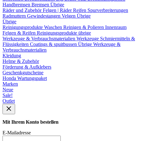
Handbremsen
Bremsen Übrige
Räder und Zubehör
Felgen | Räder
Reifen
Spurverbreiterungen
Radmuttern
Gewindestangen
Velgen Übrige
Übrige
Reinigungsprodukte
Waschen
Reinigen & Polieren
Innenraum
Felgen & Reifen
Reinigungsprodukte übrige
Werkzeuge & Verbrauchsmaterialien
Werkzeuge
Schmiermitteln &
Flüssigkeiten
Coatings & spuitbussen
Übrige Werkzeuge &
Verbrauchsmaterialien
Kleidung
Helme & Zubehör
Förderung & Aufklebers
Geschenkgutscheine
Honda Wartungspaket
Marken
Neue
Sale!
Outlet
Mit Ihrem Konto bestellen
E-Mailadresse