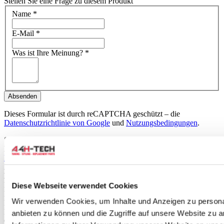
Stellen Sie eine Frage zu diesem Produkt
Name
*
E-Mail
*
Was ist Ihre Meinung?
*
Absenden
Dieses Formular ist durch reCAPTCHA geschützt – die
Datenschutzrichtlinie von Google
und
Nutzungsbedingungen
.
Schreiben Sie eine Bewertung
Nur registrierte Benutzer können Bewertungen schreiben. Bitte
loggen Sie sich ein
oder
erstellen Sie ein Konto
Anwendbar auf:
Honda
Del Sol 1992-1995 1.6 ESI (EH6)
Diese Webseite verwendet Cookies
Del Sol 1992-1995 1.6 VTI (EG2)
Wir verwenden Cookies, um Inhalte und Anzeigen zu personal
Del Sol 1996-1998 1.6 ESI (EH6)
Del Sol 1996-1998 1.6 VTI (EG2)
anbieten zu können und die Zugriffe auf unsere Website zu 
Civic 2 deurs/coupe 1992-1995 1.5i DXI (EJ2)