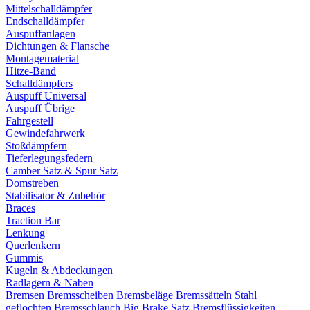
Mittelschalldämpfer
Endschalldämpfer
Auspuffanlagen
Dichtungen & Flansche
Montagematerial
Hitze-Band
Schalldämpfers
Auspuff Universal
Auspuff Übrige
Fahrgestell
Gewindefahrwerk
Stoßdämpfern
Tieferlegungsfedern
Camber Satz & Spur Satz
Domstreben
Stabilisator & Zubehör
Braces
Traction Bar
Lenkung
Querlenkern
Gummis
Kugeln & Abdeckungen
Radlagern & Naben
Bremsen
Bremsscheiben
Bremsbeläge
Bremssätteln
Stahl
geflochten Bremsschlauch
Big Brake Satz
Bremsflüssigkeiten