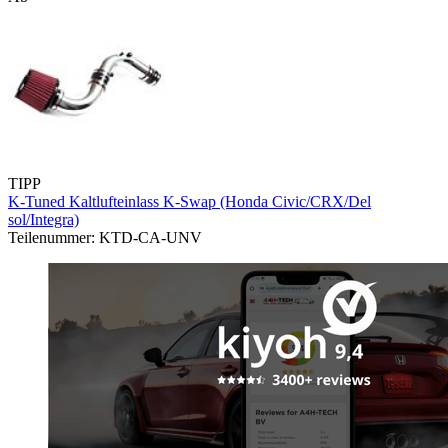
TIPP
K-Tuned Kaltlufteinlass K-Swap (Honda Civic/CRX/Del
sol/Integra)
Teilenummer: KTD-CA-UNV