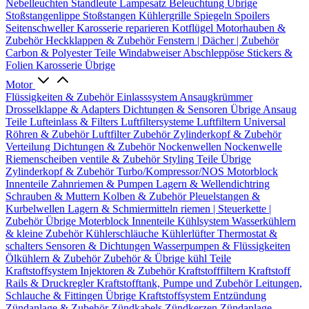
Nebelleuchten
Standleute
Lampesatz
Beleuchtung Übrige
Stoßstangenlippe
Stoßstangen
Kühlergrille
Spiegeln
Spoilers
Seitenschweller
Karosserie reparieren
Kotflügel
Motorhauben &
Zubehör
Heckklappen & Zubehör
Fenstern | Dächer | Zubehör
Carbon & Polyester Teile
Windabweiser
Abschleppöse
Stickers &
Folien
Karosserie Übrige
Motor
Flüssigkeiten & Zubehör
Einlasssystem
Ansaugkrümmer
Drosselklappe & Adapters
Dichtungen & Sensoren
Übrige Ansaug
Teile
Lufteinlass & Filters
Luftfiltersysteme
Luftfiltern
Universal
Röhren & Zubehör
Luftfilter Zubehör
Zylinderkopf & Zubehör
Verteilung
Dichtungen & Zubehör
Nockenwellen
Nockenwelle
Riemenscheiben
ventile & Zubehör
Styling Teile
Übrige
Zylinderkopf & Zubehör
Turbo/Kompressor/NOS
Motorblock
Innenteile
Zahnriemen & Pumpen
Lagern & Wellendichtring
Schrauben & Muttern
Kolben & Zubehör
Pleuelstangen &
Kurbelwellen
Lagern & Schmiermitteln
riemen | Steuerkette |
Zubehör
Übrige Moterblock Innenteile
Kühlsystem
Wasserkühlern
& kleine Zubehör
Kühlerschläuche
Kühlerlüfter
Thermostat &
schalters
Sensoren & Dichtungen
Wasserpumpen & Flüssigkeiten
Ölkühlern & Zubehör
Zubehör & Übrige kühl Teile
Kraftstoffsystem
Injektoren & Zubehör
Kraftstofffiltern
Kraftstoff
Rails & Druckregler
Kraftstofftank, Pumpe und Zubehör
Leitungen,
Schlauche & Fittingen
Übrige Kraftstoffsystem
Entzündung
Zündanlage & Zubehör
Zündkabels
Zündkerzen
Zündanlage