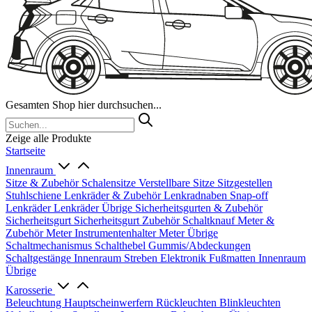
Gesamten Shop hier durchsuchen...
Zeige alle Produkte
Startseite
Innenraum
Sitze & Zubehör
Schalensitze
Verstellbare Sitze
Sitzgestellen
Stuhlschiene
Lenkräder & Zubehör
Lenkradnaben
Snap-off
Lenkräder
Lenkräder Übrige
Sicherheitsgurten & Zubehör
Sicherheitsgurt
Sicherheitsgurt Zubehör
Schaltknauf
Meter &
Zubehör
Meter
Instrumentenhalter
Meter Übrige
Schaltmechanismus
Schalthebel
Gummis/Abdeckungen
Schaltgestänge
Innenraum Streben
Elektronik
Fußmatten
Innenraum
Übrige
Karosserie
Beleuchtung
Hauptscheinwerfern
Rückleuchten
Blinkleuchten