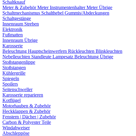
Schaltknauf
Meter & Zubehör
Meter
Instrumentenhalter
Meter Übrige
Schaltmechanismus
Schalthebel
Gummis/Abdeckungen
Schaltgestänge
Innenraum Streben
Elektronik
Fußmatten
Innenraum Übrige
Karosserie
Beleuchtung
Hauptscheinwerfern
Rückleuchten
Blinkleuchten
Nebelleuchten
Standleute
Lampesatz
Beleuchtung Übrige
Stoßstangenlippe
Stoßstangen
Kühlergrille
Spiegeln
Spoilers
Seitenschweller
Karosserie reparieren
Kotflügel
Motorhauben & Zubehör
Heckklappen & Zubehör
Fenstern | Dächer | Zubehör
Carbon & Polyester Teile
Windabweiser
Abschleppöse