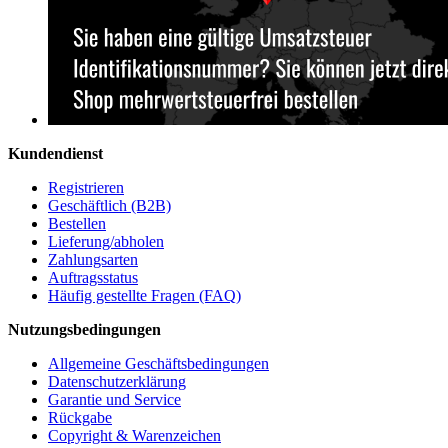
Kundendienst
Registrieren
Geschäftlich (B2B)
Bestellen
Lieferung/abholen
Zahlungsarten
Auftragsstatus
Häufig gestellte Fragen (FAQ)
Nutzungsbedingungen
Allgemeine Geschäftsbedingungen
Datenschutzerklärung
Garantie und Service
Rückgabe
Copyright & Warenzeichen