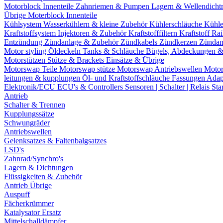
Motorblock Innenteile
Zahnriemen & Pumpen
Lagern & Wellendicht
Übrige Moterblock Innenteile
Kühlsystem
Wasserkühlern & kleine Zubehör
Kühlerschläuche
Kühle
Kraftstoffsystem
Injektoren & Zubehör
Kraftstofffiltern
Kraftstoff Ra
Entzündung
Zündanlage & Zubehör
Zündkabels
Zündkerzen
Zündan
Motor styling
Öldeckeln
Tanks & Schläuche
Bügels, Abdeckungen 
Motorstützen
Stütze & Brackets
Einsätze & Übrige
Motorswap Teile
Motorswap stütze
Motorswap Antriebswellen
Moto
leitungen & kupplungen
Öl- und Kraftstoffschläuche
Fassungen
Adap
Elektronik/ECU
ECU's & Controllers
Sensoren | Schalter | Relais
Sta
Antrieb
Schalter & Trennen
Kupplungssätze
Schwungräder
Antriebswellen
Gelenksatzes & Faltenbalgsatzes
LSD's
Zahnrad/Synchro's
Lagern & Dichtungen
Flüssigkeiten & Zubehör
Antrieb Übrige
Auspuff
Fächerkrümmer
Katalysator Ersatz
Mittelschalldämpfer