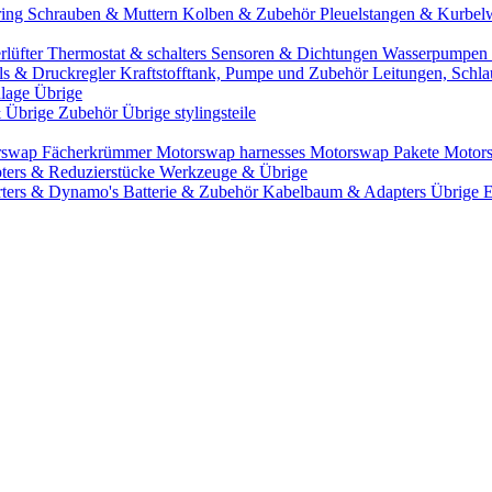
ring
Schrauben & Muttern
Kolben & Zubehör
Pleuelstangen & Kurbel
rlüfter
Thermostat & schalters
Sensoren & Dichtungen
Wasserpumpen 
ils & Druckregler
Kraftstofftank, Pumpe und Zubehör
Leitungen, Schla
lage Übrige
& Übrige Zubehör
Übrige stylingsteile
rswap Fächerkrümmer
Motorswap harnesses
Motorswap Pakete
Motor
ters & Reduzierstücke
Werkzeuge & Übrige
rters & Dynamo's
Batterie & Zubehör
Kabelbaum & Adapters
Übrige 