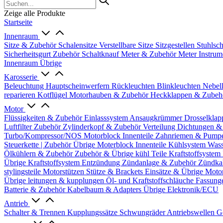
Zeige alle Produkte
Startseite
Innenraum
Sitze & Zubehör
Schalensitze
Verstellbare Sitze
Sitzgestellen
Stuhlsc
Sicherheitsgurt Zubehör
Schaltknauf
Meter & Zubehör
Meter
Instrum
Innenraum Übrige
Karosserie
Beleuchtung
Hauptscheinwerfern
Rückleuchten
Blinkleuchten
Nebel
reparieren
Kotflügel
Motorhauben & Zubehör
Heckklappen & Zube
Motor
Flüssigkeiten & Zubehör
Einlasssystem
Ansaugkrümmer
Drosselklap
Luftfilter Zubehör
Zylinderkopf & Zubehör
Verteilung
Dichtungen &
Turbo/Kompressor/NOS
Motorblock Innenteile
Zahnriemen & Pump
Steuerkette | Zubehör
Übrige Moterblock Innenteile
Kühlsystem
Wass
Ölkühlern & Zubehör
Zubehör & Übrige kühl Teile
Kraftstoffsystem
Übrige Kraftstoffsystem
Entzündung
Zündanlage & Zubehör
Zündka
stylingsteile
Motorstützen
Stütze & Brackets
Einsätze & Übrige
Moto
Übrige
leitungen & kupplungen
Öl- und Kraftstoffschläuche
Fassung
Batterie & Zubehör
Kabelbaum & Adapters
Übrige Elektronik/ECU
Antrieb
Schalter & Trennen
Kupplungssätze
Schwungräder
Antriebswellen
G