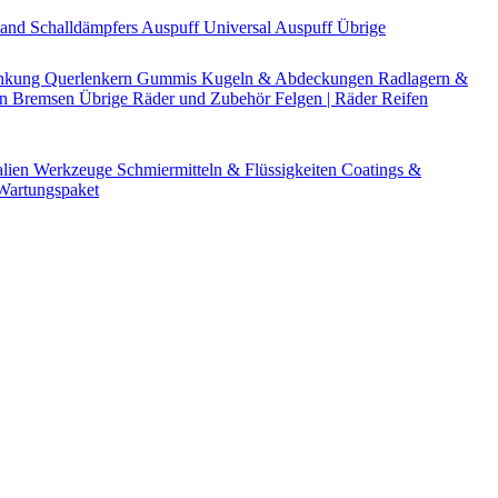
Band
Schalldämpfers
Auspuff Universal
Auspuff Übrige
nkung
Querlenkern
Gummis
Kugeln & Abdeckungen
Radlagern &
en
Bremsen Übrige
Räder und Zubehör
Felgen | Räder
Reifen
alien
Werkzeuge
Schmiermitteln & Flüssigkeiten
Coatings &
artungspaket