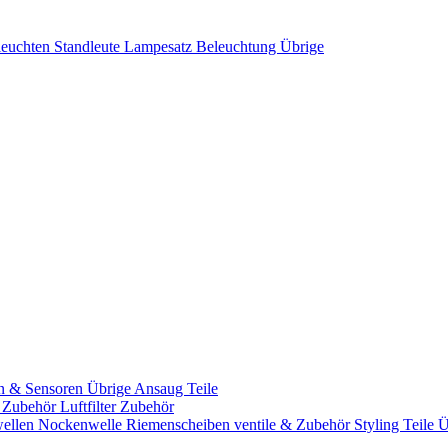
leuchten
Standleute
Lampesatz
Beleuchtung Übrige
n & Sensoren
Übrige Ansaug Teile
& Zubehör
Luftfilter Zubehör
ellen
Nockenwelle Riemenscheiben
ventile & Zubehör
Styling Teile
Ü