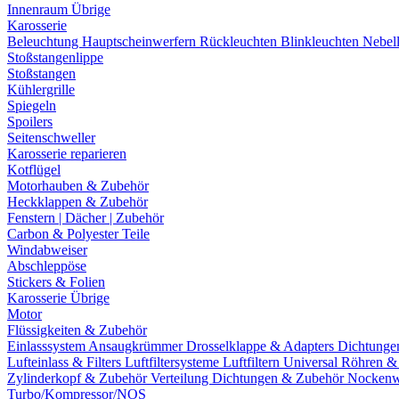
Innenraum Übrige
Karosserie
Beleuchtung
Hauptscheinwerfern
Rückleuchten
Blinkleuchten
Nebel
Stoßstangenlippe
Stoßstangen
Kühlergrille
Spiegeln
Spoilers
Seitenschweller
Karosserie reparieren
Kotflügel
Motorhauben & Zubehör
Heckklappen & Zubehör
Fenstern | Dächer | Zubehör
Carbon & Polyester Teile
Windabweiser
Abschleppöse
Stickers & Folien
Karosserie Übrige
Motor
Flüssigkeiten & Zubehör
Einlasssystem
Ansaugkrümmer
Drosselklappe & Adapters
Dichtunge
Lufteinlass & Filters
Luftfiltersysteme
Luftfiltern
Universal Röhren 
Zylinderkopf & Zubehör
Verteilung
Dichtungen & Zubehör
Nockenw
Turbo/Kompressor/NOS