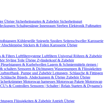
der Übrige
Sicherheitsgurten & Zubehör
Sicherheitsgurt
deckungen
Schaltgestänge
Innenraum Streben
Elektronik
Fußmatten
toßstangen
Kühlergrille
Spiegeln
Spoilers
Seitenschweller
Karosserie
r
Abschleppöse
Stickers & Folien
Karosserie Übrige
s & Filters
Luftfiltersysteme
Luftfiltern
Universal Röhren & Zubehör
ehör
Styling Teile
Übrige Zylinderkopf & Zubehör
r
Pleuelstangen & Kurbelwellen
Lagern & Schmiermitteln
riemen |
& schalters
Sensoren & Dichtungen
Wasserpumpen & Flüssigkeiten
raftstofftank, Pumpe und Zubehör
Leitungen, Schlauche & Fittingen
 Schläuche
Bügels, Abdeckungen & Übrige Zubehör
Übrige
Fächerkrümmer
Motorswap harnesses
Motorswap Pakete
Motorswap
CU's & Controllers
Sensoren | Schalter | Relais
Starters & Dynamo's
chtungen
Flüssigkeiten & Zubehör
Antrieb Übrige