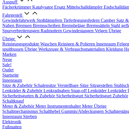
Auspuff
Fächerkrümmer
Katalysator Ersatz
Mittelschalldämpfer
Endschalldäm
Fahrgestell
Gewindefahrwerk
Stoßdämpfern
Tieferlegungsfedern
Camber Satz &
Naben
Bremsen
Bremsscheiben
Bremsbeläge
Bremssätteln
Stahl gef
Spurverbreiterungen
Radmuttern
Gewindestangen
Velgen Übrige
Übrige
Reinigungsprodukte
Waschen
Reinigen & Polieren
Innenraum
Felge
spuitbussen
Übrige Werkzeuge & Verbrauchsmaterialien
Kleidung
He
Marken
Neue
Sale!
Outlet
Startseite
Innenraum
Sitze & Zubehör
Schalensitze
Verstellbare Sitze
Sitzgestellen
Stuhlsc
Lenkräder & Zubehör
Lenkradnaben
Snap-off
Lenkräder
Lenkräder 
Sicherheitsgurten & Zubehör
Sicherheitsgurt
Sicherheitsgurt Zubehör
Schaltknauf
Meter & Zubehör
Meter
Instrumentenhalter
Meter Übrige
Schaltmechanismus
Schalthebel
Gummis/Abdeckungen
Schaltgestän
Innenraum Streben
Elektronik
Fußmatten