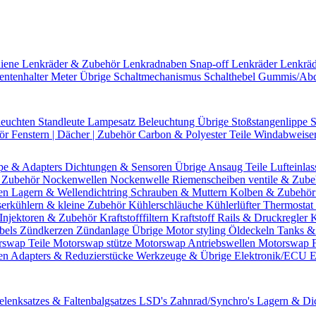
hiene
Lenkräder & Zubehör
Lenkradnaben
Snap-off
Lenkräder
Lenkrä
entenhalter
Meter Übrige
Schaltmechanismus
Schalthebel
Gummis/Ab
leuchten
Standleute
Lampesatz
Beleuchtung Übrige
Stoßstangenlippe
S
hör
Fenstern | Dächer | Zubehör
Carbon & Polyester Teile
Windabweise
pe & Adapters
Dichtungen & Sensoren
Übrige Ansaug Teile
Lufteinlas
 Zubehör
Nockenwellen
Nockenwelle Riemenscheiben
ventile & Zub
en
Lagern & Wellendichtring
Schrauben & Muttern
Kolben & Zubehö
erkühlern & kleine Zubehör
Kühlerschläuche
Kühlerlüfter
Thermostat 
Injektoren & Zubehör
Kraftstofffiltern
Kraftstoff Rails & Druckregler
K
bels
Zündkerzen
Zündanlage Übrige
Motor styling
Öldeckeln
Tanks &
rswap Teile
Motorswap stütze
Motorswap Antriebswellen
Motorswap 
en
Adapters & Reduzierstücke
Werkzeuge & Übrige
Elektronik/ECU
E
elenksatzes & Faltenbalgsatzes
LSD's
Zahnrad/Synchro's
Lagern & Di