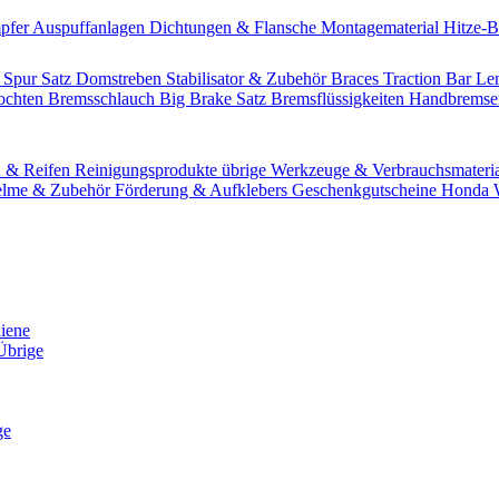
pfer
Auspuffanlagen
Dichtungen & Flansche
Montagematerial
Hitze-
 Spur Satz
Domstreben
Stabilisator & Zubehör
Braces
Traction Bar
Le
lochten Bremsschlauch
Big Brake Satz
Bremsflüssigkeiten
Handbrems
n & Reifen
Reinigungsprodukte übrige
Werkzeuge & Verbrauchsmateri
lme & Zubehör
Förderung & Aufklebers
Geschenkgutscheine
Honda W
hiene
Übrige
ge