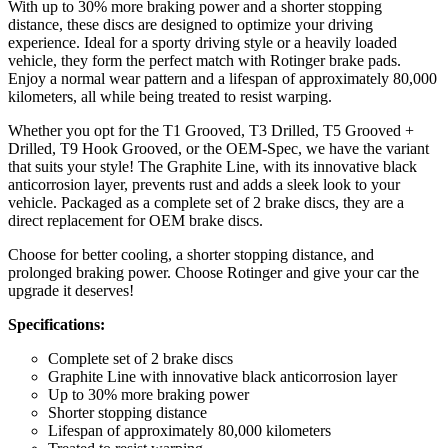
With up to 30% more braking power and a shorter stopping
distance, these discs are designed to optimize your driving
experience. Ideal for a sporty driving style or a heavily loaded
vehicle, they form the perfect match with Rotinger brake pads.
Enjoy a normal wear pattern and a lifespan of approximately 80,000
kilometers, all while being treated to resist warping.
Whether you opt for the T1 Grooved, T3 Drilled, T5 Grooved +
Drilled, T9 Hook Grooved, or the OEM-Spec, we have the variant
that suits your style! The Graphite Line, with its innovative black
anticorrosion layer, prevents rust and adds a sleek look to your
vehicle. Packaged as a complete set of 2 brake discs, they are a
direct replacement for OEM brake discs.
Choose for better cooling, a shorter stopping distance, and
prolonged braking power. Choose Rotinger and give your car the
upgrade it deserves!
Specifications:
Complete set of 2 brake discs
Graphite Line with innovative black anticorrosion layer
Up to 30% more braking power
Shorter stopping distance
Lifespan of approximately 80,000 kilometers