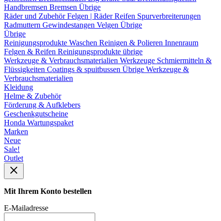
Handbremsen
Bremsen Übrige
Räder und Zubehör
Felgen | Räder
Reifen
Spurverbreiterungen
Radmuttern
Gewindestangen
Velgen Übrige
Übrige
Reinigungsprodukte
Waschen
Reinigen & Polieren
Innenraum
Felgen & Reifen
Reinigungsprodukte übrige
Werkzeuge & Verbrauchsmaterialien
Werkzeuge
Schmiermitteln &
Flüssigkeiten
Coatings & spuitbussen
Übrige Werkzeuge &
Verbrauchsmaterialien
Kleidung
Helme & Zubehör
Förderung & Aufklebers
Geschenkgutscheine
Honda Wartungspaket
Marken
Neue
Sale!
Outlet
Mit Ihrem Konto bestellen
E-Mailadresse