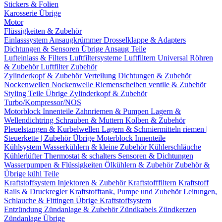
Stickers & Folien
Karosserie Übrige
Motor
Flüssigkeiten & Zubehör
Einlasssystem
Ansaugkrümmer
Drosselklappe & Adapters
Dichtungen & Sensoren
Übrige Ansaug Teile
Lufteinlass & Filters
Luftfiltersysteme
Luftfiltern
Universal Röhren
& Zubehör
Luftfilter Zubehör
Zylinderkopf & Zubehör
Verteilung
Dichtungen & Zubehör
Nockenwellen
Nockenwelle Riemenscheiben
ventile & Zubehör
Styling Teile
Übrige Zylinderkopf & Zubehör
Turbo/Kompressor/NOS
Motorblock Innenteile
Zahnriemen & Pumpen
Lagern &
Wellendichtring
Schrauben & Muttern
Kolben & Zubehör
Pleuelstangen & Kurbelwellen
Lagern & Schmiermitteln
riemen |
Steuerkette | Zubehör
Übrige Moterblock Innenteile
Kühlsystem
Wasserkühlern & kleine Zubehör
Kühlerschläuche
Kühlerlüfter
Thermostat & schalters
Sensoren & Dichtungen
Wasserpumpen & Flüssigkeiten
Ölkühlern & Zubehör
Zubehör &
Übrige kühl Teile
Kraftstoffsystem
Injektoren & Zubehör
Kraftstofffiltern
Kraftstoff
Rails & Druckregler
Kraftstofftank, Pumpe und Zubehör
Leitungen,
Schlauche & Fittingen
Übrige Kraftstoffsystem
Entzündung
Zündanlage & Zubehör
Zündkabels
Zündkerzen
Zündanlage Übrige