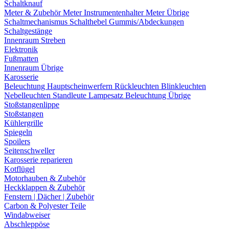
Schaltknauf
Meter & Zubehör
Meter
Instrumentenhalter
Meter Übrige
Schaltmechanismus
Schalthebel
Gummis/Abdeckungen
Schaltgestänge
Innenraum Streben
Elektronik
Fußmatten
Innenraum Übrige
Karosserie
Beleuchtung
Hauptscheinwerfern
Rückleuchten
Blinkleuchten
Nebelleuchten
Standleute
Lampesatz
Beleuchtung Übrige
Stoßstangenlippe
Stoßstangen
Kühlergrille
Spiegeln
Spoilers
Seitenschweller
Karosserie reparieren
Kotflügel
Motorhauben & Zubehör
Heckklappen & Zubehör
Fenstern | Dächer | Zubehör
Carbon & Polyester Teile
Windabweiser
Abschleppöse