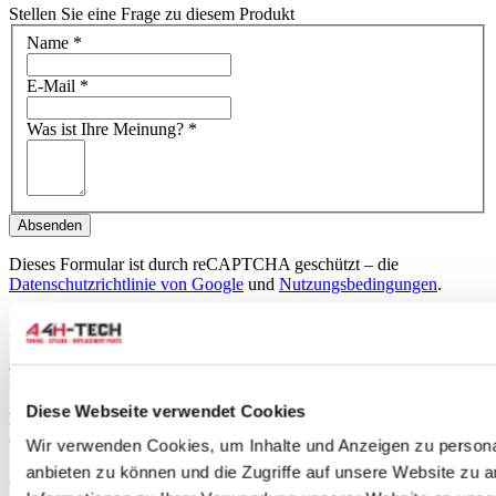
Stellen Sie eine Frage zu diesem Produkt
Name
*
E-Mail
*
Was ist Ihre Meinung?
*
Absenden
Dieses Formular ist durch reCAPTCHA geschützt – die
Datenschutzrichtlinie von Google
und
Nutzungsbedingungen
.
Schreiben Sie eine Bewertung
Nur registrierte Benutzer können Bewertungen schreiben. Bitte
loggen Sie sich ein
oder
erstellen Sie ein Konto
Beschreibung
Diese Webseite verwendet Cookies
Rotinger Graphite Line drilled / grooved performance brake
discs rear 282mm
Incl. TUV.
Wir verwenden Cookies, um Inhalte und Anzeigen zu personal
anbieten zu können und die Zugriffe auf unsere Website zu 
At Rotinger, they understand that brake performance is crucial for