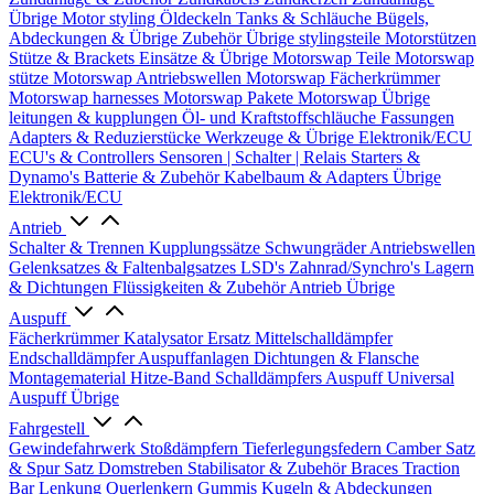
Übrige
Motor styling
Öldeckeln
Tanks & Schläuche
Bügels,
Abdeckungen & Übrige Zubehör
Übrige stylingsteile
Motorstützen
Stütze & Brackets
Einsätze & Übrige
Motorswap Teile
Motorswap
stütze
Motorswap Antriebswellen
Motorswap Fächerkrümmer
Motorswap harnesses
Motorswap Pakete
Motorswap Übrige
leitungen & kupplungen
Öl- und Kraftstoffschläuche
Fassungen
Adapters & Reduzierstücke
Werkzeuge & Übrige
Elektronik/ECU
ECU's & Controllers
Sensoren | Schalter | Relais
Starters &
Dynamo's
Batterie & Zubehör
Kabelbaum & Adapters
Übrige
Elektronik/ECU
Antrieb
Schalter & Trennen
Kupplungssätze
Schwungräder
Antriebswellen
Gelenksatzes & Faltenbalgsatzes
LSD's
Zahnrad/Synchro's
Lagern
& Dichtungen
Flüssigkeiten & Zubehör
Antrieb Übrige
Auspuff
Fächerkrümmer
Katalysator Ersatz
Mittelschalldämpfer
Endschalldämpfer
Auspuffanlagen
Dichtungen & Flansche
Montagematerial
Hitze-Band
Schalldämpfers
Auspuff Universal
Auspuff Übrige
Fahrgestell
Gewindefahrwerk
Stoßdämpfern
Tieferlegungsfedern
Camber Satz
& Spur Satz
Domstreben
Stabilisator & Zubehör
Braces
Traction
Bar
Lenkung
Querlenkern
Gummis
Kugeln & Abdeckungen