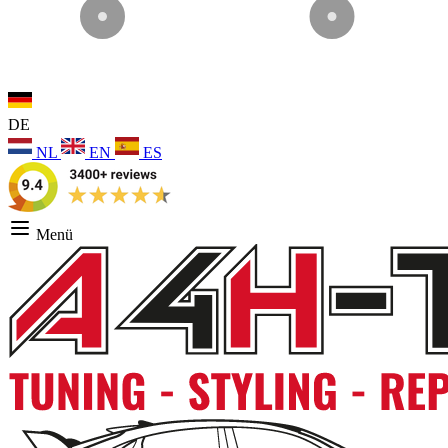
DE
NL
EN
ES
Menü