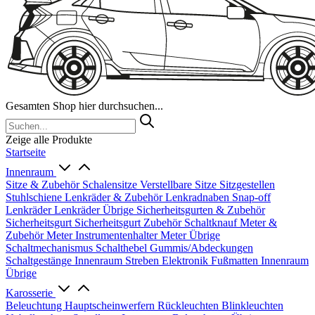
Gesamten Shop hier durchsuchen...
Zeige alle Produkte
Startseite
Innenraum
Sitze & Zubehör
Schalensitze
Verstellbare Sitze
Sitzgestellen
Stuhlschiene
Lenkräder & Zubehör
Lenkradnaben
Snap-off
Lenkräder
Lenkräder Übrige
Sicherheitsgurten & Zubehör
Sicherheitsgurt
Sicherheitsgurt Zubehör
Schaltknauf
Meter &
Zubehör
Meter
Instrumentenhalter
Meter Übrige
Schaltmechanismus
Schalthebel
Gummis/Abdeckungen
Schaltgestänge
Innenraum Streben
Elektronik
Fußmatten
Innenraum
Übrige
Karosserie
Beleuchtung
Hauptscheinwerfern
Rückleuchten
Blinkleuchten