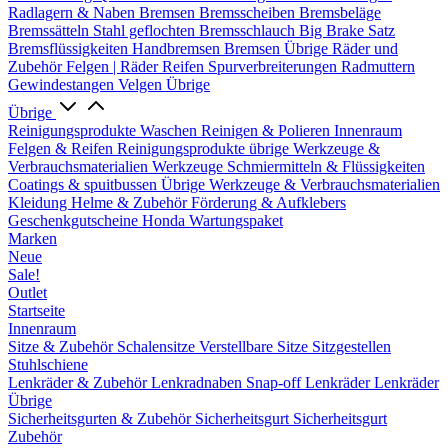
Radlagern & Naben
Bremsen
Bremsscheiben
Bremsbeläge
Bremssätteln
Stahl geflochten Bremsschlauch
Big Brake Satz
Bremsflüssigkeiten
Handbremsen
Bremsen Übrige
Räder und
Zubehör
Felgen | Räder
Reifen
Spurverbreiterungen
Radmuttern
Gewindestangen
Velgen Übrige
Übrige
Reinigungsprodukte
Waschen
Reinigen & Polieren
Innenraum
Felgen & Reifen
Reinigungsprodukte übrige
Werkzeuge &
Verbrauchsmaterialien
Werkzeuge
Schmiermitteln & Flüssigkeiten
Coatings & spuitbussen
Übrige Werkzeuge & Verbrauchsmaterialien
Kleidung
Helme & Zubehör
Förderung & Aufklebers
Geschenkgutscheine
Honda Wartungspaket
Marken
Neue
Sale!
Outlet
Startseite
Innenraum
Sitze & Zubehör
Schalensitze
Verstellbare Sitze
Sitzgestellen
Stuhlschiene
Lenkräder & Zubehör
Lenkradnaben
Snap-off
Lenkräder
Lenkräder
Übrige
Sicherheitsgurten & Zubehör
Sicherheitsgurt
Sicherheitsgurt
Zubehör