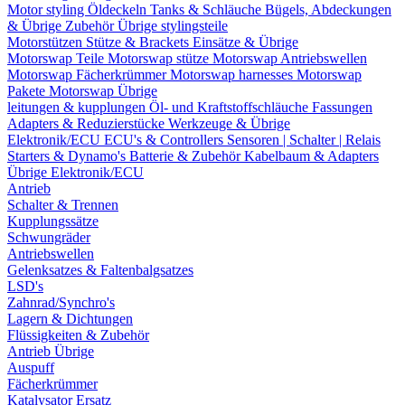
Motor styling
Öldeckeln
Tanks & Schläuche
Bügels, Abdeckungen
& Übrige Zubehör
Übrige stylingsteile
Motorstützen
Stütze & Brackets
Einsätze & Übrige
Motorswap Teile
Motorswap stütze
Motorswap Antriebswellen
Motorswap Fächerkrümmer
Motorswap harnesses
Motorswap
Pakete
Motorswap Übrige
leitungen & kupplungen
Öl- und Kraftstoffschläuche
Fassungen
Adapters & Reduzierstücke
Werkzeuge & Übrige
Elektronik/ECU
ECU's & Controllers
Sensoren | Schalter | Relais
Starters & Dynamo's
Batterie & Zubehör
Kabelbaum & Adapters
Übrige Elektronik/ECU
Antrieb
Schalter & Trennen
Kupplungssätze
Schwungräder
Antriebswellen
Gelenksatzes & Faltenbalgsatzes
LSD's
Zahnrad/Synchro's
Lagern & Dichtungen
Flüssigkeiten & Zubehör
Antrieb Übrige
Auspuff
Fächerkrümmer
Katalysator Ersatz