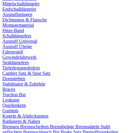
Mittelschalldämpfer
Endschalldämpfer
Auspuffanlagen
Dichtungen & Flansche
Montagematerial
Hitze-Band
Schalldämpfers
Auspuff Universal
Auspuff Übrige
Fahrgestell
Gewindefahrwerk
Stoßdämpfern
Tieferlegungsfedern
Camber Satz & Spur Satz
Domstreben
Stabilisator & Zubehör
Braces
Traction Bar
Lenkung
Querlenkern
Gummis
Kugeln & Abdeckungen
Radlagern & Naben
Bremsen
Bremsscheiben
Bremsbeläge
Bremssätteln
Stahl
geflochten Bremsschlauch
Big Brake Satz
Bremsflüssigkeiten