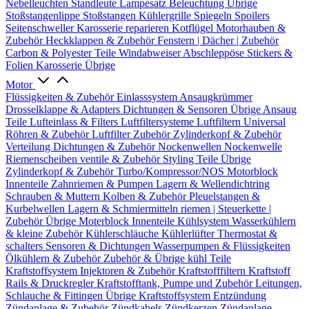
Nebelleuchten
Standleute
Lampesatz
Beleuchtung Übrige
Stoßstangenlippe
Stoßstangen
Kühlergrille
Spiegeln
Spoilers
Seitenschweller
Karosserie reparieren
Kotflügel
Motorhauben &
Zubehör
Heckklappen & Zubehör
Fenstern | Dächer | Zubehör
Carbon & Polyester Teile
Windabweiser
Abschleppöse
Stickers &
Folien
Karosserie Übrige
Motor
Flüssigkeiten & Zubehör
Einlasssystem
Ansaugkrümmer
Drosselklappe & Adapters
Dichtungen & Sensoren
Übrige Ansaug
Teile
Lufteinlass & Filters
Luftfiltersysteme
Luftfiltern
Universal
Röhren & Zubehör
Luftfilter Zubehör
Zylinderkopf & Zubehör
Verteilung
Dichtungen & Zubehör
Nockenwellen
Nockenwelle
Riemenscheiben
ventile & Zubehör
Styling Teile
Übrige
Zylinderkopf & Zubehör
Turbo/Kompressor/NOS
Motorblock
Innenteile
Zahnriemen & Pumpen
Lagern & Wellendichtring
Schrauben & Muttern
Kolben & Zubehör
Pleuelstangen &
Kurbelwellen
Lagern & Schmiermitteln
riemen | Steuerkette |
Zubehör
Übrige Moterblock Innenteile
Kühlsystem
Wasserkühlern
& kleine Zubehör
Kühlerschläuche
Kühlerlüfter
Thermostat &
schalters
Sensoren & Dichtungen
Wasserpumpen & Flüssigkeiten
Ölkühlern & Zubehör
Zubehör & Übrige kühl Teile
Kraftstoffsystem
Injektoren & Zubehör
Kraftstofffiltern
Kraftstoff
Rails & Druckregler
Kraftstofftank, Pumpe und Zubehör
Leitungen,
Schlauche & Fittingen
Übrige Kraftstoffsystem
Entzündung
Zündanlage & Zubehör
Zündkabels
Zündkerzen
Zündanlage