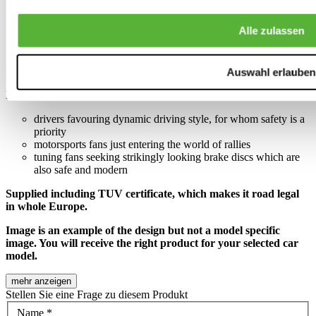
Up to 30% more braking power
Shorter stopping distance
Alle zulassen
Lifespan of approximately 80,000 kilometers
Treated to resist warping
No adjustments needed to the braking system
Direct replacement for OEM brake discs
Auswahl erlauben
ROTINGER Tuning products are meant for:
drivers favouring dynamic driving style, for whom safety is a
priority
motorsports fans just entering the world of rallies
tuning fans seeking strikingly looking brake discs which are
also safe and modern
Supplied including TUV certificate, which makes it road legal
in whole Europe.
Image is an example of the design but not a model specific
image. You will receive the right product for your selected car
model.
mehr anzeigen
Stellen Sie eine Frage zu diesem Produkt
Name
*