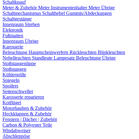
Schaltknauf
Meter & Zubehör
Meter
Instrumentenhalter
Meter Übrige
Schaltmechanismus
Schalthebel
Gummis/Abdeckungen
Schaltgestänge
Innenraum Streben
Elektronik
Fußmatten
Innenraum Übrige
Karosserie
Beleuchtung
Hauptscheinwerfern
Rückleuchten
Blinkleuchten
Nebelleuchten
Standleute
Lampesatz
Beleuchtung Übrige
Stoßstangenlippe
Stoßstangen
Kühlergrille
Spiegeln
Spoilers
Seitenschweller
Karosserie reparieren
Kotflügel
Motorhauben & Zubehör
Heckklappen & Zubehör
Fenstern | Dächer | Zubehör
Carbon & Polyester Teile
Windabweiser
Abschleppöse