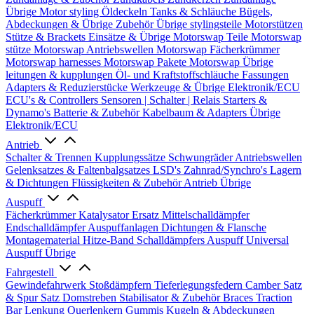
Übrige
Motor styling
Öldeckeln
Tanks & Schläuche
Bügels,
Abdeckungen & Übrige Zubehör
Übrige stylingsteile
Motorstützen
Stütze & Brackets
Einsätze & Übrige
Motorswap Teile
Motorswap
stütze
Motorswap Antriebswellen
Motorswap Fächerkrümmer
Motorswap harnesses
Motorswap Pakete
Motorswap Übrige
leitungen & kupplungen
Öl- und Kraftstoffschläuche
Fassungen
Adapters & Reduzierstücke
Werkzeuge & Übrige
Elektronik/ECU
ECU's & Controllers
Sensoren | Schalter | Relais
Starters &
Dynamo's
Batterie & Zubehör
Kabelbaum & Adapters
Übrige
Elektronik/ECU
Antrieb
Schalter & Trennen
Kupplungssätze
Schwungräder
Antriebswellen
Gelenksatzes & Faltenbalgsatzes
LSD's
Zahnrad/Synchro's
Lagern
& Dichtungen
Flüssigkeiten & Zubehör
Antrieb Übrige
Auspuff
Fächerkrümmer
Katalysator Ersatz
Mittelschalldämpfer
Endschalldämpfer
Auspuffanlagen
Dichtungen & Flansche
Montagematerial
Hitze-Band
Schalldämpfers
Auspuff Universal
Auspuff Übrige
Fahrgestell
Gewindefahrwerk
Stoßdämpfern
Tieferlegungsfedern
Camber Satz
& Spur Satz
Domstreben
Stabilisator & Zubehör
Braces
Traction
Bar
Lenkung
Querlenkern
Gummis
Kugeln & Abdeckungen