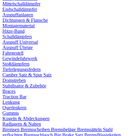
Mittelschalldämpfer
Endschalldämpfer
Auspuffanlagen
Dichtungen & Flansche
Montagematerial
Hitze-Band
Schalldämpfers
Auspuff Universal
Auspuff Übrige
Fahrgestell
Gewindefahrwerk
Stoßdämpfern
Tieferlegungsfedern
Camber Satz & Spur Satz
Domstreben
Stabilisator & Zubehör
Braces
Traction Bar
Lenkung
Querlenkern
Gummis
Kugeln & Abdeckungen
Radlagern & Naben
Bremsen
Bremsscheiben
Bremsbeläge
Bremssätteln
Stahl
geflochten Bremsschlauch
Big Brake Satz
Bremsflüssigkeiten