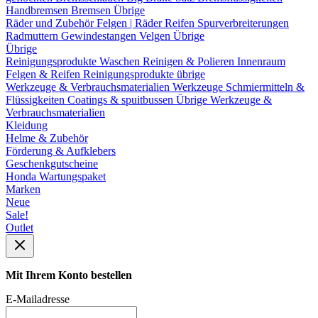
Handbremsen
Bremsen Übrige
Räder und Zubehör
Felgen | Räder
Reifen
Spurverbreiterungen
Radmuttern
Gewindestangen
Velgen Übrige
Übrige
Reinigungsprodukte
Waschen
Reinigen & Polieren
Innenraum
Felgen & Reifen
Reinigungsprodukte übrige
Werkzeuge & Verbrauchsmaterialien
Werkzeuge
Schmiermitteln &
Flüssigkeiten
Coatings & spuitbussen
Übrige Werkzeuge &
Verbrauchsmaterialien
Kleidung
Helme & Zubehör
Förderung & Aufklebers
Geschenkgutscheine
Honda Wartungspaket
Marken
Neue
Sale!
Outlet
Mit Ihrem Konto bestellen
E-Mailadresse