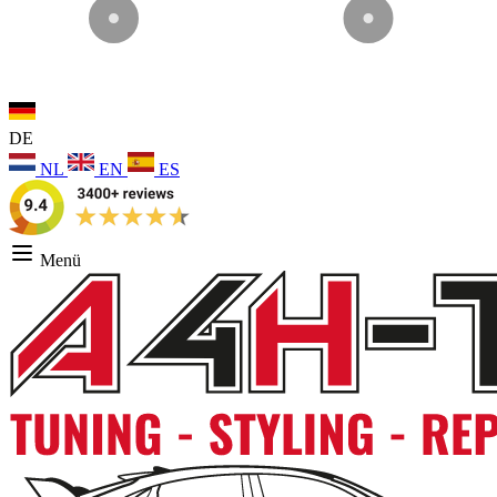
DE
NL
EN
ES
Menü