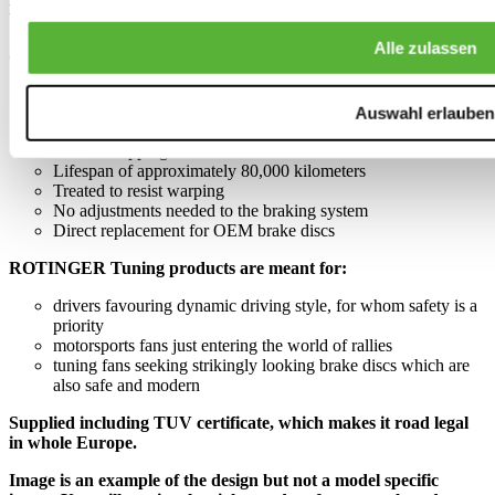
upgrade it deserves!
Alle zulassen
Specifications:
Complete set of 2 brake discs
Graphite Line with innovative black anticorrosion layer
Auswahl erlauben
Up to 30% more braking power
Shorter stopping distance
Lifespan of approximately 80,000 kilometers
Treated to resist warping
No adjustments needed to the braking system
Direct replacement for OEM brake discs
ROTINGER Tuning products are meant for:
drivers favouring dynamic driving style, for whom safety is a
priority
motorsports fans just entering the world of rallies
tuning fans seeking strikingly looking brake discs which are
also safe and modern
Supplied including TUV certificate, which makes it road legal
in whole Europe.
Image is an example of the design but not a model specific