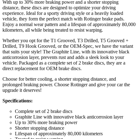
With up to 30% more braking power and a shorter stopping
distance, these discs are designed to optimize your driving
experience. Ideal for a sporty driving style or a heavily loaded
vehicle, they form the perfect match with Rotinger brake pads.
Enjoy a normal wear pattern and a lifespan of approximately 80,000
kilometers, all while being treated to resist warping.
Whether you opt for the T1 Grooved, T3 Drilled, T5 Grooved +
Drilled, T9 Hook Grooved, or the OEM-Spec, we have the variant
that suits your style! The Graphite Line, with its innovative black
anticorrosion layer, prevents rust and adds a sleek look to your
vehicle. Packaged as a complete set of 2 brake discs, they are a
direct replacement for OEM brake discs.
Choose for better cooling, a shorter stopping distance, and
prolonged braking power. Choose Rotinger and give your car the
upgrade it deserves!
Specifications:
Complete set of 2 brake discs
Graphite Line with innovative black anticorrosion layer
Up to 30% more braking power
Shorter stopping distance
Lifespan of approximately 80,000 kilometers