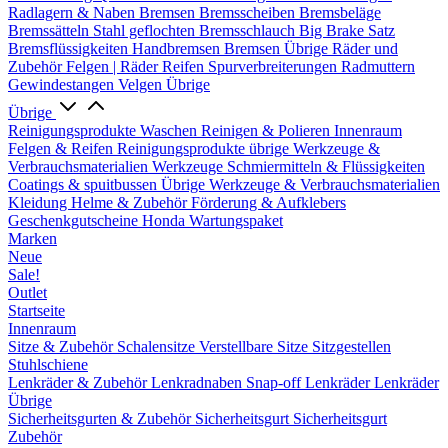
Radlagern & Naben
Bremsen
Bremsscheiben
Bremsbeläge
Bremssätteln
Stahl geflochten Bremsschlauch
Big Brake Satz
Bremsflüssigkeiten
Handbremsen
Bremsen Übrige
Räder und
Zubehör
Felgen | Räder
Reifen
Spurverbreiterungen
Radmuttern
Gewindestangen
Velgen Übrige
Übrige
Reinigungsprodukte
Waschen
Reinigen & Polieren
Innenraum
Felgen & Reifen
Reinigungsprodukte übrige
Werkzeuge &
Verbrauchsmaterialien
Werkzeuge
Schmiermitteln & Flüssigkeiten
Coatings & spuitbussen
Übrige Werkzeuge & Verbrauchsmaterialien
Kleidung
Helme & Zubehör
Förderung & Aufklebers
Geschenkgutscheine
Honda Wartungspaket
Marken
Neue
Sale!
Outlet
Startseite
Innenraum
Sitze & Zubehör
Schalensitze
Verstellbare Sitze
Sitzgestellen
Stuhlschiene
Lenkräder & Zubehör
Lenkradnaben
Snap-off
Lenkräder
Lenkräder
Übrige
Sicherheitsgurten & Zubehör
Sicherheitsgurt
Sicherheitsgurt
Zubehör