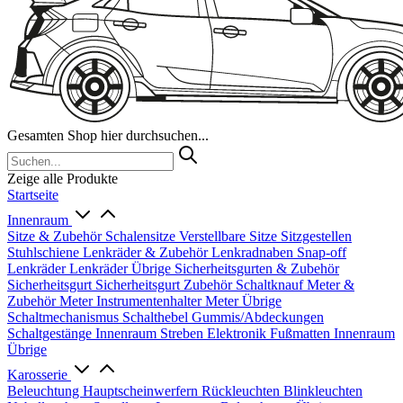
Gesamten Shop hier durchsuchen...
Zeige alle Produkte
Startseite
Innenraum
Sitze & Zubehör
Schalensitze
Verstellbare Sitze
Sitzgestellen
Stuhlschiene
Lenkräder & Zubehör
Lenkradnaben
Snap-off
Lenkräder
Lenkräder Übrige
Sicherheitsgurten & Zubehör
Sicherheitsgurt
Sicherheitsgurt Zubehör
Schaltknauf
Meter &
Zubehör
Meter
Instrumentenhalter
Meter Übrige
Schaltmechanismus
Schalthebel
Gummis/Abdeckungen
Schaltgestänge
Innenraum Streben
Elektronik
Fußmatten
Innenraum
Übrige
Karosserie
Beleuchtung
Hauptscheinwerfern
Rückleuchten
Blinkleuchten