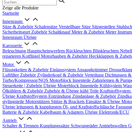
Zeige alle Produkte
Startseite
Innenraum
Sitze & Zubehör
Schalensitze
Verstellbare Sitze
Sitzgestellen
Stuhlsc
Sicherheitsgurt Zubehör
Schaltknauf
Meter & Zubehör
Meter
Instrum
Innenraum Übrige
Karosserie
Beleuchtung
Hauptscheinwerfern
Rückleuchten
Blinkleuchten
Nebel
reparieren
Kotflügel
Motorhauben & Zubehör
Heckklappen & Zube
Motor
Flüssigkeiten & Zubehör
Einlasssystem
Ansaugkrümmer
Drosselklap
Luftfilter Zubehör
Zylinderkopf & Zubehör
Verteilung
Dichtungen &
Turbo/Kompressor/NOS
Motorblock Innenteile
Zahnriemen & Pump
Steuerkette | Zubehör
Übrige Moterblock Innenteile
Kühlsystem
Wass
Ölkühlern & Zubehör
Zubehör & Übrige kühl Teile
Kraftstoffsystem
Übrige Kraftstoffsystem
Entzündung
Zündanlage & Zubehör
Zündka
stylingsteile
Motorstützen
Stütze & Brackets
Einsätze & Übrige
Moto
Übrige
leitungen & kupplungen
Öl- und Kraftstoffschläuche
Fassung
Batterie & Zubehör
Kabelbaum & Adapters
Übrige Elektronik/ECU
Antrieb
Schalter & Trennen
Kupplungssätze
Schwungräder
Antriebswellen
G