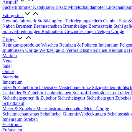
Auspuff
Fächerkrümmer
Katalysator Ersatz
Mittelschalldämpfer
Endschalldäm
Fahrgestell
Gewindefahrwerk
Stoßdämpfern
Tieferlegungsfedern
Camber Satz &
Naben
Bremsen
Bremsscheiben
Bremsbeläge
Bremssätteln
Stahl gef
Spurverbreiterungen
Radmuttern
Gewindestangen
Velgen Übrige
Übrige
Reinigungsprodukte
Waschen
Reinigen & Polieren
Innenraum
Felge
spuitbussen
Übrige Werkzeuge & Verbrauchsmaterialien
Kleidung
He
Marken
Neue
Sale!
Outlet
Startseite
Innenraum
Sitze & Zubehör
Schalensitze
Verstellbare Sitze
Sitzgestellen
Stuhlsc
Lenkräder & Zubehör
Lenkradnaben
Snap-off
Lenkräder
Lenkräder 
Sicherheitsgurten & Zubehör
Sicherheitsgurt
Sicherheitsgurt Zubehör
Schaltknauf
Meter & Zubehör
Meter
Instrumentenhalter
Meter Übrige
Schaltmechanismus
Schalthebel
Gummis/Abdeckungen
Schaltgestän
Innenraum Streben
Elektronik
Fußmatten