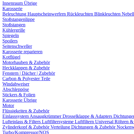
Innenraum Übrige
Karosserie
Beleuchtung
Hauptscheinwerfern
Rückleuchten
Blinkleuchten
Nebel
Stoßstangenlippe
Stoßstangen
Kühlergrille
Spiegeln
Spoilers
Seitenschweller
Karosserie reparieren
Kotflügel
Motorhauben & Zubehör
Heckklappen & Zubehör
Fenstern | Dächer | Zubehör
Carbon & Polyester Teile
Windabweiser
Abschleppöse
Stickers & Folien
Karosserie Übrige
Motor
Flüssigkeiten & Zubehör
Einlasssystem
Ansaugkrümmer
Drosselklappe & Adapters
Dichtunge
Lufteinlass & Filters
Luftfiltersysteme
Luftfiltern
Universal Röhren 
Zylinderkopf & Zubehör
Verteilung
Dichtungen & Zubehör
Nockenw
Turbo/Kompressor/NOS