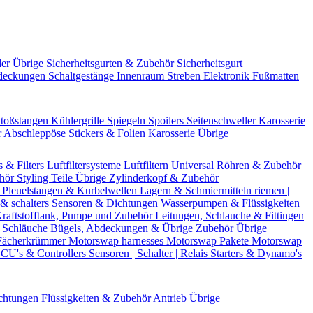
der Übrige
Sicherheitsgurten & Zubehör
Sicherheitsgurt
deckungen
Schaltgestänge
Innenraum Streben
Elektronik
Fußmatten
toßstangen
Kühlergrille
Spiegeln
Spoilers
Seitenschweller
Karosserie
r
Abschleppöse
Stickers & Folien
Karosserie Übrige
s & Filters
Luftfiltersysteme
Luftfiltern
Universal Röhren & Zubehör
ehör
Styling Teile
Übrige Zylinderkopf & Zubehör
r
Pleuelstangen & Kurbelwellen
Lagern & Schmiermitteln
riemen |
& schalters
Sensoren & Dichtungen
Wasserpumpen & Flüssigkeiten
raftstofftank, Pumpe und Zubehör
Leitungen, Schlauche & Fittingen
 Schläuche
Bügels, Abdeckungen & Übrige Zubehör
Übrige
Fächerkrümmer
Motorswap harnesses
Motorswap Pakete
Motorswap
CU's & Controllers
Sensoren | Schalter | Relais
Starters & Dynamo's
chtungen
Flüssigkeiten & Zubehör
Antrieb Übrige