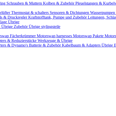
ring
Schrauben & Muttern
Kolben & Zubehör
Pleuelstangen & Kurbel
rlüfter
Thermostat & schalters
Sensoren & Dichtungen
Wasserpumpen 
ils & Druckregler
Kraftstofftank, Pumpe und Zubehör
Leitungen, Schla
lage Übrige
& Übrige Zubehör
Übrige stylingsteile
rswap Fächerkrümmer
Motorswap harnesses
Motorswap Pakete
Motor
ters & Reduzierstücke
Werkzeuge & Übrige
rters & Dynamo's
Batterie & Zubehör
Kabelbaum & Adapters
Übrige 