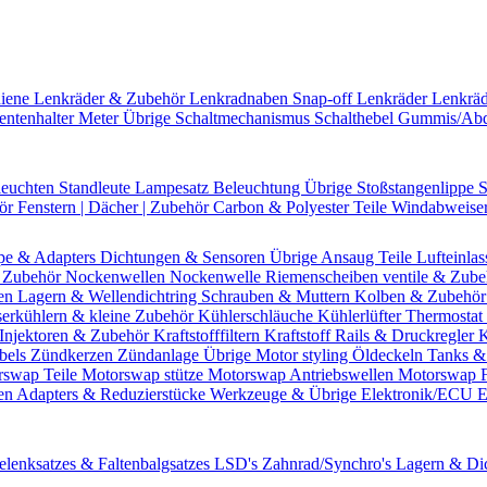
hiene
Lenkräder & Zubehör
Lenkradnaben
Snap-off
Lenkräder
Lenkrä
entenhalter
Meter Übrige
Schaltmechanismus
Schalthebel
Gummis/Ab
leuchten
Standleute
Lampesatz
Beleuchtung Übrige
Stoßstangenlippe
S
hör
Fenstern | Dächer | Zubehör
Carbon & Polyester Teile
Windabweise
pe & Adapters
Dichtungen & Sensoren
Übrige Ansaug Teile
Lufteinlas
 Zubehör
Nockenwellen
Nockenwelle Riemenscheiben
ventile & Zub
en
Lagern & Wellendichtring
Schrauben & Muttern
Kolben & Zubehö
erkühlern & kleine Zubehör
Kühlerschläuche
Kühlerlüfter
Thermostat 
Injektoren & Zubehör
Kraftstofffiltern
Kraftstoff Rails & Druckregler
K
bels
Zündkerzen
Zündanlage Übrige
Motor styling
Öldeckeln
Tanks &
rswap Teile
Motorswap stütze
Motorswap Antriebswellen
Motorswap 
en
Adapters & Reduzierstücke
Werkzeuge & Übrige
Elektronik/ECU
E
elenksatzes & Faltenbalgsatzes
LSD's
Zahnrad/Synchro's
Lagern & Di