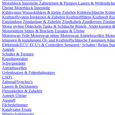
Motorblock Innenteile
Zahnriemen & Pumpen
Lagern & Wellendicht
Übrige Moterblock Innenteile
Kühlsystem
Wasserkühlern & kleine Zubehör
Kühlerschläuche
Kühle
Kraftstoffsystem
Injektoren & Zubehör
Kraftstofffiltern
Kraftstoff Ra
Entzündung
Zündanlage & Zubehör
Zündkabels
Zündkerzen
Zündan
Motor styling
Öldeckeln
Tanks & Schläuche
Bügels, Abdeckungen 
Motorstützen
Stütze & Brackets
Einsätze & Übrige
Motorswap Teile
Motorswap stütze
Motorswap Antriebswellen
Moto
leitungen & kupplungen
Öl- und Kraftstoffschläuche
Fassungen
Adap
Elektronik/ECU
ECU's & Controllers
Sensoren | Schalter | Relais
Sta
Antrieb
Schalter & Trennen
Kupplungssätze
Schwungräder
Antriebswellen
Gelenksatzes & Faltenbalgsatzes
LSD's
Zahnrad/Synchro's
Lagern & Dichtungen
Flüssigkeiten & Zubehör
Antrieb Übrige
Auspuff
Fächerkrümmer
Katalysator Ersatz
Mittelschalldämpfer