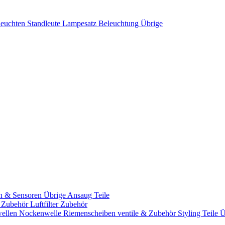
leuchten
Standleute
Lampesatz
Beleuchtung Übrige
n & Sensoren
Übrige Ansaug Teile
& Zubehör
Luftfilter Zubehör
ellen
Nockenwelle Riemenscheiben
ventile & Zubehör
Styling Teile
Ü