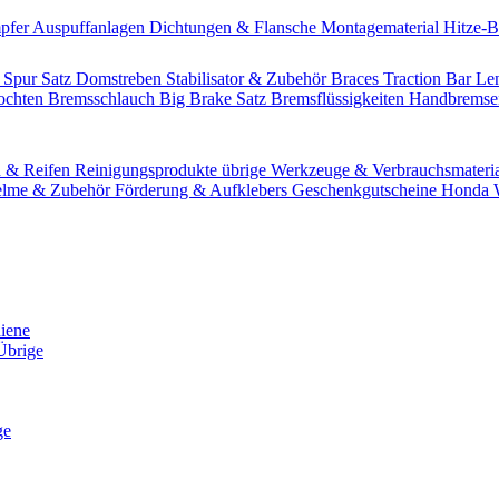
pfer
Auspuffanlagen
Dichtungen & Flansche
Montagematerial
Hitze-
 Spur Satz
Domstreben
Stabilisator & Zubehör
Braces
Traction Bar
Le
lochten Bremsschlauch
Big Brake Satz
Bremsflüssigkeiten
Handbrems
n & Reifen
Reinigungsprodukte übrige
Werkzeuge & Verbrauchsmateri
lme & Zubehör
Förderung & Aufklebers
Geschenkgutscheine
Honda W
hiene
Übrige
ge