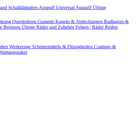
Band
Schalldämpfers
Auspuff Universal
Auspuff Übrige
nkung
Querlenkern
Gummis
Kugeln & Abdeckungen
Radlagern &
en
Bremsen Übrige
Räder und Zubehör
Felgen | Räder
Reifen
alien
Werkzeuge
Schmiermitteln & Flüssigkeiten
Coatings &
artungspaket