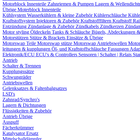
Motorblock Innenteile
Zahnriemen & Pumpen
Lagern & Wellendicht
Übrige Moterblock Innenteile
Kühlsystem
Wasserkühlern & kleine Zubehör
Kühlerschläuche
Kühle
Kraftstoffsystem
Injektoren & Zubehör
Kraftstofffiltern
Kraftstoff Ra
Entzündung
Zündanlage & Zubehör
Zündkabels
Zündkerzen
Zündan
Motor styling
Öldeckeln
Tanks & Schläuche
Bügels, Abdeckungen 
Motorstützen
Stütze & Brackets
Einsätze & Übrige
Motorswap Teile
Motorswap stütze
Motorswap Antriebswellen
Moto
leitungen & kupplungen
Öl- und Kraftstoffschläuche
Fassungen
Adap
Elektronik/ECU
ECU's & Controllers
Sensoren | Schalter | Relais
Sta
Antrieb
Schalter & Trennen
Kupplungssätze
Schwungräder
Antriebswellen
Gelenksatzes & Faltenbalgsatzes
LSD's
Zahnrad/Synchro's
Lagern & Dichtungen
Flüssigkeiten & Zubehör
Antrieb Übrige
Auspuff
Fächerkrümmer
Katalysator Ersatz
Mittelschalldämpfer