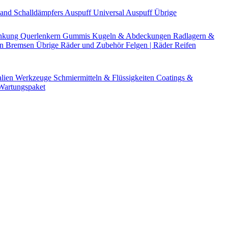
Band
Schalldämpfers
Auspuff Universal
Auspuff Übrige
nkung
Querlenkern
Gummis
Kugeln & Abdeckungen
Radlagern &
en
Bremsen Übrige
Räder und Zubehör
Felgen | Räder
Reifen
alien
Werkzeuge
Schmiermitteln & Flüssigkeiten
Coatings &
artungspaket