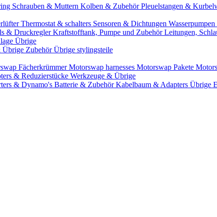
ring
Schrauben & Muttern
Kolben & Zubehör
Pleuelstangen & Kurbel
rlüfter
Thermostat & schalters
Sensoren & Dichtungen
Wasserpumpen 
ils & Druckregler
Kraftstofftank, Pumpe und Zubehör
Leitungen, Schla
lage Übrige
& Übrige Zubehör
Übrige stylingsteile
rswap Fächerkrümmer
Motorswap harnesses
Motorswap Pakete
Motor
ters & Reduzierstücke
Werkzeuge & Übrige
rters & Dynamo's
Batterie & Zubehör
Kabelbaum & Adapters
Übrige 