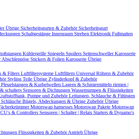
der Übrige
Sicherheitsgurten & Zubehör
Sicherheitsgurt
deckungen
Schaltgestänge
Innenraum Streben
Elektronik
Fußmatten
toßstangen
Kühlergrille
Spiegeln
Spoilers
Seitenschweller
Karosserie
r
Abschleppöse
Stickers & Folien
Karosserie Übrige
s & Filters
Luftfiltersysteme
Luftfiltern
Universal Röhren & Zubehör
ehör
Styling Teile
Übrige Zylinderkopf & Zubehör
r
Pleuelstangen & Kurbelwellen
Lagern & Schmiermitteln
riemen |
& schalters
Sensoren & Dichtungen
Wasserpumpen & Flüssigkeiten
raftstofftank, Pumpe und Zubehör
Leitungen, Schlauche & Fittingen
 Schläuche
Bügels, Abdeckungen & Übrige Zubehör
Übrige
Fächerkrümmer
Motorswap harnesses
Motorswap Pakete
Motorswap
CU's & Controllers
Sensoren | Schalter | Relais
Starters & Dynamo's
chtungen
Flüssigkeiten & Zubehör
Antrieb Übrige