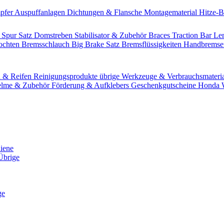
pfer
Auspuffanlagen
Dichtungen & Flansche
Montagematerial
Hitze-
 Spur Satz
Domstreben
Stabilisator & Zubehör
Braces
Traction Bar
Le
lochten Bremsschlauch
Big Brake Satz
Bremsflüssigkeiten
Handbrems
n & Reifen
Reinigungsprodukte übrige
Werkzeuge & Verbrauchsmateri
lme & Zubehör
Förderung & Aufklebers
Geschenkgutscheine
Honda W
hiene
Übrige
ge