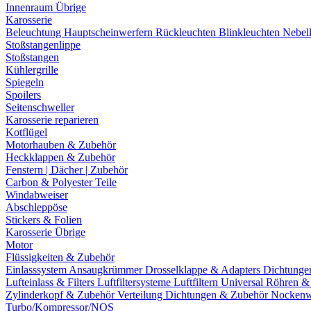
Innenraum Übrige
Karosserie
Beleuchtung
Hauptscheinwerfern
Rückleuchten
Blinkleuchten
Nebel
Stoßstangenlippe
Stoßstangen
Kühlergrille
Spiegeln
Spoilers
Seitenschweller
Karosserie reparieren
Kotflügel
Motorhauben & Zubehör
Heckklappen & Zubehör
Fenstern | Dächer | Zubehör
Carbon & Polyester Teile
Windabweiser
Abschleppöse
Stickers & Folien
Karosserie Übrige
Motor
Flüssigkeiten & Zubehör
Einlasssystem
Ansaugkrümmer
Drosselklappe & Adapters
Dichtunge
Lufteinlass & Filters
Luftfiltersysteme
Luftfiltern
Universal Röhren 
Zylinderkopf & Zubehör
Verteilung
Dichtungen & Zubehör
Nockenw
Turbo/Kompressor/NOS