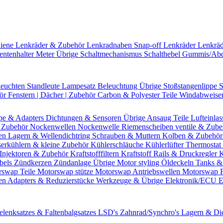
hiene
Lenkräder & Zubehör
Lenkradnaben
Snap-off
Lenkräder
Lenkrä
entenhalter
Meter Übrige
Schaltmechanismus
Schalthebel
Gummis/Ab
leuchten
Standleute
Lampesatz
Beleuchtung Übrige
Stoßstangenlippe
S
hör
Fenstern | Dächer | Zubehör
Carbon & Polyester Teile
Windabweise
pe & Adapters
Dichtungen & Sensoren
Übrige Ansaug Teile
Lufteinlas
 Zubehör
Nockenwellen
Nockenwelle Riemenscheiben
ventile & Zub
en
Lagern & Wellendichtring
Schrauben & Muttern
Kolben & Zubehö
erkühlern & kleine Zubehör
Kühlerschläuche
Kühlerlüfter
Thermostat 
Injektoren & Zubehör
Kraftstofffiltern
Kraftstoff Rails & Druckregler
K
bels
Zündkerzen
Zündanlage Übrige
Motor styling
Öldeckeln
Tanks &
rswap Teile
Motorswap stütze
Motorswap Antriebswellen
Motorswap 
en
Adapters & Reduzierstücke
Werkzeuge & Übrige
Elektronik/ECU
E
elenksatzes & Faltenbalgsatzes
LSD's
Zahnrad/Synchro's
Lagern & Di