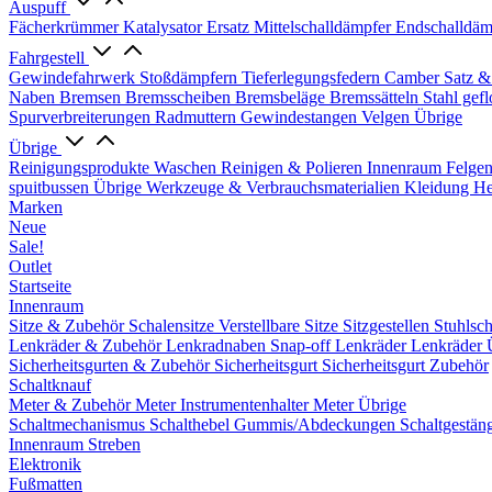
Auspuff
Fächerkrümmer
Katalysator Ersatz
Mittelschalldämpfer
Endschalldäm
Fahrgestell
Gewindefahrwerk
Stoßdämpfern
Tieferlegungsfedern
Camber Satz &
Naben
Bremsen
Bremsscheiben
Bremsbeläge
Bremssätteln
Stahl gef
Spurverbreiterungen
Radmuttern
Gewindestangen
Velgen Übrige
Übrige
Reinigungsprodukte
Waschen
Reinigen & Polieren
Innenraum
Felge
spuitbussen
Übrige Werkzeuge & Verbrauchsmaterialien
Kleidung
He
Marken
Neue
Sale!
Outlet
Startseite
Innenraum
Sitze & Zubehör
Schalensitze
Verstellbare Sitze
Sitzgestellen
Stuhlsc
Lenkräder & Zubehör
Lenkradnaben
Snap-off
Lenkräder
Lenkräder 
Sicherheitsgurten & Zubehör
Sicherheitsgurt
Sicherheitsgurt Zubehör
Schaltknauf
Meter & Zubehör
Meter
Instrumentenhalter
Meter Übrige
Schaltmechanismus
Schalthebel
Gummis/Abdeckungen
Schaltgestän
Innenraum Streben
Elektronik
Fußmatten