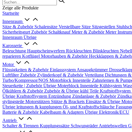
Zeige alle Produkte
Startseite
Innenraum
Sitze & Zubehör
Schalensitze
Verstellbare Sitze
Sitzgestellen
Stuhlsc
Sicherheitsgurt Zubehör
Schaltknauf
Meter & Zubehör
Meter
Instrum
Innenraum Übrige
Karosserie
Beleuchtung
Hauptscheinwerfern
Rückleuchten
Blinkleuchten
Nebel
reparieren
Kotflügel
Motorhauben & Zubehör
Heckklappen & Zube
Motor
Flüssigkeiten & Zubehör
Einlasssystem
Ansaugkrümmer
Drosselklap
Luftfilter Zubehör
Zylinderkopf & Zubehör
Verteilung
Dichtungen &
Turbo/Kompressor/NOS
Motorblock Innenteile
Zahnriemen & Pump
Steuerkette | Zubehör
Übrige Moterblock Innenteile
Kühlsystem
Wass
Ölkühlern & Zubehör
Zubehör & Übrige kühl Teile
Kraftstoffsystem
Übrige Kraftstoffsystem
Entzündung
Zündanlage & Zubehör
Zündka
stylingsteile
Motorstützen
Stütze & Brackets
Einsätze & Übrige
Moto
Übrige
leitungen & kupplungen
Öl- und Kraftstoffschläuche
Fassung
Batterie & Zubehör
Kabelbaum & Adapters
Übrige Elektronik/ECU
Antrieb
Schalter & Trennen
Kupplungssätze
Schwungräder
Antriebswellen
G