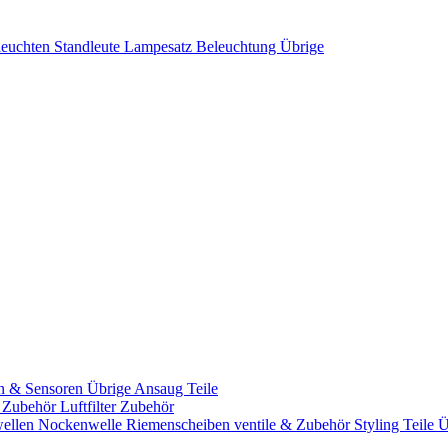
leuchten
Standleute
Lampesatz
Beleuchtung Übrige
n & Sensoren
Übrige Ansaug Teile
& Zubehör
Luftfilter Zubehör
ellen
Nockenwelle Riemenscheiben
ventile & Zubehör
Styling Teile
Ü