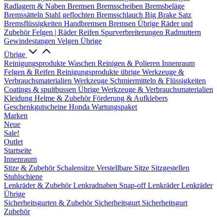
Radlagern & Naben
Bremsen
Bremsscheiben
Bremsbeläge
Bremssätteln
Stahl geflochten Bremsschlauch
Big Brake Satz
Bremsflüssigkeiten
Handbremsen
Bremsen Übrige
Räder und
Zubehör
Felgen | Räder
Reifen
Spurverbreiterungen
Radmuttern
Gewindestangen
Velgen Übrige
Übrige
Reinigungsprodukte
Waschen
Reinigen & Polieren
Innenraum
Felgen & Reifen
Reinigungsprodukte übrige
Werkzeuge &
Verbrauchsmaterialien
Werkzeuge
Schmiermitteln & Flüssigkeiten
Coatings & spuitbussen
Übrige Werkzeuge & Verbrauchsmaterialien
Kleidung
Helme & Zubehör
Förderung & Aufklebers
Geschenkgutscheine
Honda Wartungspaket
Marken
Neue
Sale!
Outlet
Startseite
Innenraum
Sitze & Zubehör
Schalensitze
Verstellbare Sitze
Sitzgestellen
Stuhlschiene
Lenkräder & Zubehör
Lenkradnaben
Snap-off
Lenkräder
Lenkräder
Übrige
Sicherheitsgurten & Zubehör
Sicherheitsgurt
Sicherheitsgurt
Zubehör