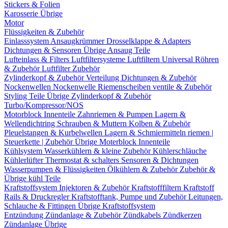
Stickers & Folien
Karosserie Übrige
Motor
Flüssigkeiten & Zubehör
Einlasssystem
Ansaugkrümmer
Drosselklappe & Adapters
Dichtungen & Sensoren
Übrige Ansaug Teile
Lufteinlass & Filters
Luftfiltersysteme
Luftfiltern
Universal Röhren
& Zubehör
Luftfilter Zubehör
Zylinderkopf & Zubehör
Verteilung
Dichtungen & Zubehör
Nockenwellen
Nockenwelle Riemenscheiben
ventile & Zubehör
Styling Teile
Übrige Zylinderkopf & Zubehör
Turbo/Kompressor/NOS
Motorblock Innenteile
Zahnriemen & Pumpen
Lagern &
Wellendichtring
Schrauben & Muttern
Kolben & Zubehör
Pleuelstangen & Kurbelwellen
Lagern & Schmiermitteln
riemen |
Steuerkette | Zubehör
Übrige Moterblock Innenteile
Kühlsystem
Wasserkühlern & kleine Zubehör
Kühlerschläuche
Kühlerlüfter
Thermostat & schalters
Sensoren & Dichtungen
Wasserpumpen & Flüssigkeiten
Ölkühlern & Zubehör
Zubehör &
Übrige kühl Teile
Kraftstoffsystem
Injektoren & Zubehör
Kraftstofffiltern
Kraftstoff
Rails & Druckregler
Kraftstofftank, Pumpe und Zubehör
Leitungen,
Schlauche & Fittingen
Übrige Kraftstoffsystem
Entzündung
Zündanlage & Zubehör
Zündkabels
Zündkerzen
Zündanlage Übrige