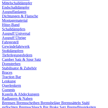
Mittelschalldämpfer
Endschalldämpfer
Auspuffanlagen
Dichtungen & Flansche
Montagematerial
Hitze-Band
Schalldämpfers
Auspuff Universal
Auspuff Übrige
Fahrgestell
Gewindefahrwerk
Stoßdämpfern
Tieferlegungsfedern
Camber Satz & Spur Satz
Domstreben
Stabilisator & Zubehör
Braces
Traction Bar
Lenkung
Querlenkern
Gummis
Kugeln & Abdeckungen
Radlagern & Naben
Bremsen
Bremsscheiben
Bremsbeläge
Bremssätteln
Stahl
geflochten Bremsschlauch
Big Brake Satz
Bremsflüssigkeiten