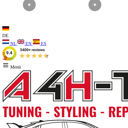
DE
NL
EN
ES
Menü