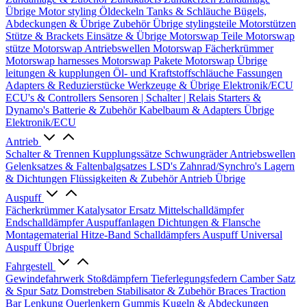
Übrige
Motor styling
Öldeckeln
Tanks & Schläuche
Bügels,
Abdeckungen & Übrige Zubehör
Übrige stylingsteile
Motorstützen
Stütze & Brackets
Einsätze & Übrige
Motorswap Teile
Motorswap
stütze
Motorswap Antriebswellen
Motorswap Fächerkrümmer
Motorswap harnesses
Motorswap Pakete
Motorswap Übrige
leitungen & kupplungen
Öl- und Kraftstoffschläuche
Fassungen
Adapters & Reduzierstücke
Werkzeuge & Übrige
Elektronik/ECU
ECU's & Controllers
Sensoren | Schalter | Relais
Starters &
Dynamo's
Batterie & Zubehör
Kabelbaum & Adapters
Übrige
Elektronik/ECU
Antrieb
Schalter & Trennen
Kupplungssätze
Schwungräder
Antriebswellen
Gelenksatzes & Faltenbalgsatzes
LSD's
Zahnrad/Synchro's
Lagern
& Dichtungen
Flüssigkeiten & Zubehör
Antrieb Übrige
Auspuff
Fächerkrümmer
Katalysator Ersatz
Mittelschalldämpfer
Endschalldämpfer
Auspuffanlagen
Dichtungen & Flansche
Montagematerial
Hitze-Band
Schalldämpfers
Auspuff Universal
Auspuff Übrige
Fahrgestell
Gewindefahrwerk
Stoßdämpfern
Tieferlegungsfedern
Camber Satz
& Spur Satz
Domstreben
Stabilisator & Zubehör
Braces
Traction
Bar
Lenkung
Querlenkern
Gummis
Kugeln & Abdeckungen