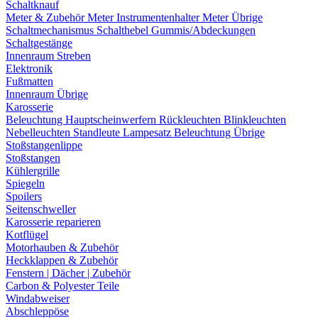
Schaltknauf
Meter & Zubehör
Meter
Instrumentenhalter
Meter Übrige
Schaltmechanismus
Schalthebel
Gummis/Abdeckungen
Schaltgestänge
Innenraum Streben
Elektronik
Fußmatten
Innenraum Übrige
Karosserie
Beleuchtung
Hauptscheinwerfern
Rückleuchten
Blinkleuchten
Nebelleuchten
Standleute
Lampesatz
Beleuchtung Übrige
Stoßstangenlippe
Stoßstangen
Kühlergrille
Spiegeln
Spoilers
Seitenschweller
Karosserie reparieren
Kotflügel
Motorhauben & Zubehör
Heckklappen & Zubehör
Fenstern | Dächer | Zubehör
Carbon & Polyester Teile
Windabweiser
Abschleppöse