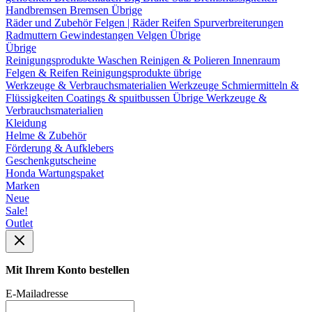
Handbremsen
Bremsen Übrige
Räder und Zubehör
Felgen | Räder
Reifen
Spurverbreiterungen
Radmuttern
Gewindestangen
Velgen Übrige
Übrige
Reinigungsprodukte
Waschen
Reinigen & Polieren
Innenraum
Felgen & Reifen
Reinigungsprodukte übrige
Werkzeuge & Verbrauchsmaterialien
Werkzeuge
Schmiermitteln &
Flüssigkeiten
Coatings & spuitbussen
Übrige Werkzeuge &
Verbrauchsmaterialien
Kleidung
Helme & Zubehör
Förderung & Aufklebers
Geschenkgutscheine
Honda Wartungspaket
Marken
Neue
Sale!
Outlet
Mit Ihrem Konto bestellen
E-Mailadresse