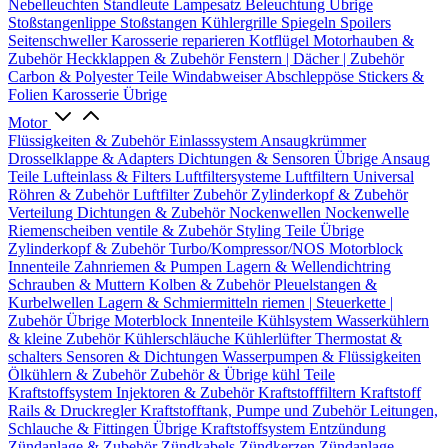
Nebelleuchten
Standleute
Lampesatz
Beleuchtung Übrige
Stoßstangenlippe
Stoßstangen
Kühlergrille
Spiegeln
Spoilers
Seitenschweller
Karosserie reparieren
Kotflügel
Motorhauben &
Zubehör
Heckklappen & Zubehör
Fenstern | Dächer | Zubehör
Carbon & Polyester Teile
Windabweiser
Abschleppöse
Stickers &
Folien
Karosserie Übrige
Motor
Flüssigkeiten & Zubehör
Einlasssystem
Ansaugkrümmer
Drosselklappe & Adapters
Dichtungen & Sensoren
Übrige Ansaug
Teile
Lufteinlass & Filters
Luftfiltersysteme
Luftfiltern
Universal
Röhren & Zubehör
Luftfilter Zubehör
Zylinderkopf & Zubehör
Verteilung
Dichtungen & Zubehör
Nockenwellen
Nockenwelle
Riemenscheiben
ventile & Zubehör
Styling Teile
Übrige
Zylinderkopf & Zubehör
Turbo/Kompressor/NOS
Motorblock
Innenteile
Zahnriemen & Pumpen
Lagern & Wellendichtring
Schrauben & Muttern
Kolben & Zubehör
Pleuelstangen &
Kurbelwellen
Lagern & Schmiermitteln
riemen | Steuerkette |
Zubehör
Übrige Moterblock Innenteile
Kühlsystem
Wasserkühlern
& kleine Zubehör
Kühlerschläuche
Kühlerlüfter
Thermostat &
schalters
Sensoren & Dichtungen
Wasserpumpen & Flüssigkeiten
Ölkühlern & Zubehör
Zubehör & Übrige kühl Teile
Kraftstoffsystem
Injektoren & Zubehör
Kraftstofffiltern
Kraftstoff
Rails & Druckregler
Kraftstofftank, Pumpe und Zubehör
Leitungen,
Schlauche & Fittingen
Übrige Kraftstoffsystem
Entzündung
Zündanlage & Zubehör
Zündkabels
Zündkerzen
Zündanlage