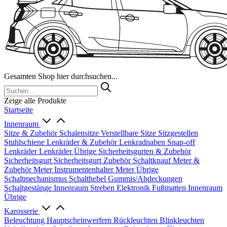
Gesamten Shop hier durchsuchen...
Zeige alle Produkte
Startseite
Innenraum
Sitze & Zubehör
Schalensitze
Verstellbare Sitze
Sitzgestellen
Stuhlschiene
Lenkräder & Zubehör
Lenkradnaben
Snap-off
Lenkräder
Lenkräder Übrige
Sicherheitsgurten & Zubehör
Sicherheitsgurt
Sicherheitsgurt Zubehör
Schaltknauf
Meter &
Zubehör
Meter
Instrumentenhalter
Meter Übrige
Schaltmechanismus
Schalthebel
Gummis/Abdeckungen
Schaltgestänge
Innenraum Streben
Elektronik
Fußmatten
Innenraum
Übrige
Karosserie
Beleuchtung
Hauptscheinwerfern
Rückleuchten
Blinkleuchten