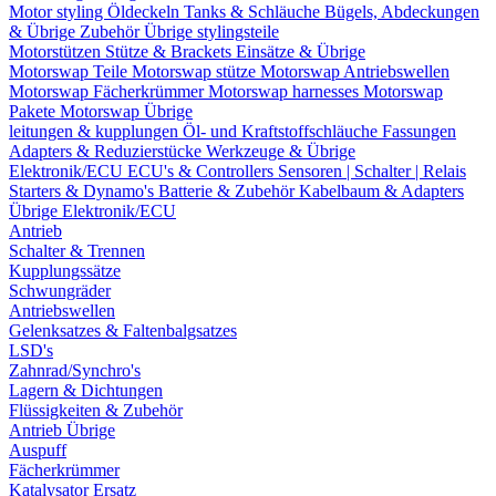
Motor styling
Öldeckeln
Tanks & Schläuche
Bügels, Abdeckungen
& Übrige Zubehör
Übrige stylingsteile
Motorstützen
Stütze & Brackets
Einsätze & Übrige
Motorswap Teile
Motorswap stütze
Motorswap Antriebswellen
Motorswap Fächerkrümmer
Motorswap harnesses
Motorswap
Pakete
Motorswap Übrige
leitungen & kupplungen
Öl- und Kraftstoffschläuche
Fassungen
Adapters & Reduzierstücke
Werkzeuge & Übrige
Elektronik/ECU
ECU's & Controllers
Sensoren | Schalter | Relais
Starters & Dynamo's
Batterie & Zubehör
Kabelbaum & Adapters
Übrige Elektronik/ECU
Antrieb
Schalter & Trennen
Kupplungssätze
Schwungräder
Antriebswellen
Gelenksatzes & Faltenbalgsatzes
LSD's
Zahnrad/Synchro's
Lagern & Dichtungen
Flüssigkeiten & Zubehör
Antrieb Übrige
Auspuff
Fächerkrümmer
Katalysator Ersatz