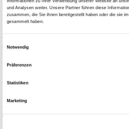
Informationen zu Ihrer Verwendung unserer Website an unse
und Analysen weiter. Unsere Partner führen diese Informati
zusammen, die Sie ihnen bereitgestellt haben oder die sie 
gesammelt haben.
TIPP
Einwilligungsauswahl
ARP Kolbenring Kompressor verschiedene Größen (universal)
Notwendig
Teilenummer: ARP-901-750X
Ab
Präferenzen
Statistiken
Marketing
TIPP
Ashuki 383-Teilige Gummi o-ring satz (universal)
Teilenummer: U861-15