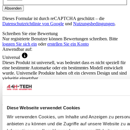
Absenden
Dieses Formular ist durch reCAPTCHA geschützt – die
Datenschutzrichtlinie von Google
und
Nutzungsbedingungen
.
Schreiben Sie eine Bewertung
Nur registrierte Benutzer können Bewertungen schreiben. Bitte
loggen Sie sich ein
oder
erstellen Sie ein Konto
Anwendbar auf:
Universal
Dieses Produkt ist universell, was bedeutet dass es nicht speziell für
eine bestimmte Automarke oder ein bestimmtes Modell entwickelt
wurde. Universelle Produkte haben oft ein cleveres Design und sind
vielseitig einsetzbar.
Woher wissen Sie ob dieses Produkt für Ihr Auto geeignet ist?
Sie kaufen dieses Produkt aufgrund Ihrer eigenen Einsicht. Anhand
der Spezifikationen, des Bildes oder des Titels des Produkts können
Diese Webseite verwendet Cookies
Sie überprüfen, ob es für Ihr Auto geeignet ist.
Verwandte Produkte
Wir verwenden Cookies, um Inhalte und Anzeigen zu personal
anbieten zu können und die Zugriffe auf unsere Website zu 