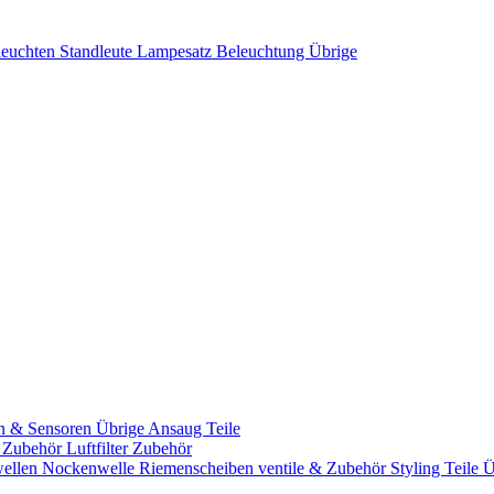
leuchten
Standleute
Lampesatz
Beleuchtung Übrige
n & Sensoren
Übrige Ansaug Teile
& Zubehör
Luftfilter Zubehör
ellen
Nockenwelle Riemenscheiben
ventile & Zubehör
Styling Teile
Ü