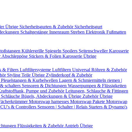
der Übrige
Sicherheitsgurten & Zubehör
Sicherheitsgurt
deckungen
Schaltgestänge
Innenraum Streben
Elektronik
Fußmatten
toßstangen
Kühlergrille
Spiegeln
Spoilers
Seitenschweller
Karosserie
r
Abschleppöse
Stickers & Folien
Karosserie Übrige
s & Filters
Luftfiltersysteme
Luftfiltern
Universal Röhren & Zubehör
ehör
Styling Teile
Übrige Zylinderkopf & Zubehör
r
Pleuelstangen & Kurbelwellen
Lagern & Schmiermitteln
riemen |
& schalters
Sensoren & Dichtungen
Wasserpumpen & Flüssigkeiten
raftstofftank, Pumpe und Zubehör
Leitungen, Schlauche & Fittingen
 Schläuche
Bügels, Abdeckungen & Übrige Zubehör
Übrige
Fächerkrümmer
Motorswap harnesses
Motorswap Pakete
Motorswap
CU's & Controllers
Sensoren | Schalter | Relais
Starters & Dynamo's
chtungen
Flüssigkeiten & Zubehör
Antrieb Übrige