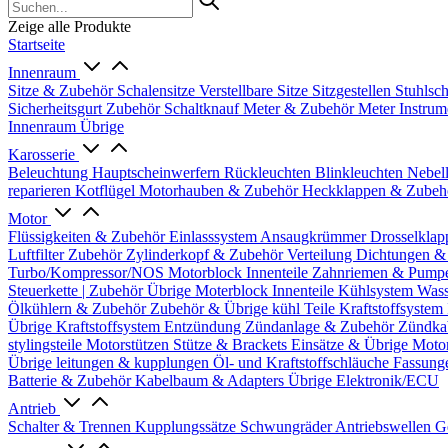
Zeige alle Produkte
Startseite
Innenraum
Sitze & Zubehör
Schalensitze
Verstellbare Sitze
Sitzgestellen
Stuhlsc
Sicherheitsgurt Zubehör
Schaltknauf
Meter & Zubehör
Meter
Instrum
Innenraum Übrige
Karosserie
Beleuchtung
Hauptscheinwerfern
Rückleuchten
Blinkleuchten
Nebel
reparieren
Kotflügel
Motorhauben & Zubehör
Heckklappen & Zube
Motor
Flüssigkeiten & Zubehör
Einlasssystem
Ansaugkrümmer
Drosselklap
Luftfilter Zubehör
Zylinderkopf & Zubehör
Verteilung
Dichtungen &
Turbo/Kompressor/NOS
Motorblock Innenteile
Zahnriemen & Pump
Steuerkette | Zubehör
Übrige Moterblock Innenteile
Kühlsystem
Wass
Ölkühlern & Zubehör
Zubehör & Übrige kühl Teile
Kraftstoffsystem
Übrige Kraftstoffsystem
Entzündung
Zündanlage & Zubehör
Zündka
stylingsteile
Motorstützen
Stütze & Brackets
Einsätze & Übrige
Moto
Übrige
leitungen & kupplungen
Öl- und Kraftstoffschläuche
Fassung
Batterie & Zubehör
Kabelbaum & Adapters
Übrige Elektronik/ECU
Antrieb
Schalter & Trennen
Kupplungssätze
Schwungräder
Antriebswellen
G