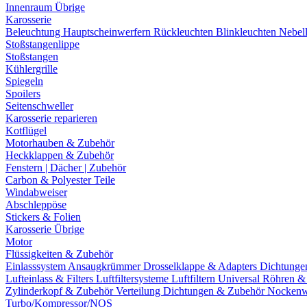
Innenraum Übrige
Karosserie
Beleuchtung
Hauptscheinwerfern
Rückleuchten
Blinkleuchten
Nebel
Stoßstangenlippe
Stoßstangen
Kühlergrille
Spiegeln
Spoilers
Seitenschweller
Karosserie reparieren
Kotflügel
Motorhauben & Zubehör
Heckklappen & Zubehör
Fenstern | Dächer | Zubehör
Carbon & Polyester Teile
Windabweiser
Abschleppöse
Stickers & Folien
Karosserie Übrige
Motor
Flüssigkeiten & Zubehör
Einlasssystem
Ansaugkrümmer
Drosselklappe & Adapters
Dichtunge
Lufteinlass & Filters
Luftfiltersysteme
Luftfiltern
Universal Röhren 
Zylinderkopf & Zubehör
Verteilung
Dichtungen & Zubehör
Nockenw
Turbo/Kompressor/NOS