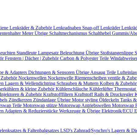
hiene
Lenkräder & Zubehör
Lenkradnaben
Snap-off
Lenkräder
Lenkrä
entenhalter
Meter Übrige
Schaltmechanismus
Schalthebel
Gummis/Ab
leuchten
Standleute
Lampesatz
Beleuchtung Übrige
Stoßstangenlippe
S
hör
Fenstern | Dächer | Zubehör
Carbon & Polyester Teile
Windabweise
pe & Adapters
Dichtungen & Sensoren
Übrige Ansaug Teile
Lufteinlas
 Zubehör
Nockenwellen
Nockenwelle Riemenscheiben
ventile & Zub
en
Lagern & Wellendichtring
Schrauben & Muttern
Kolben & Zubehö
erkühlern & kleine Zubehör
Kühlerschläuche
Kühlerlüfter
Thermostat 
Injektoren & Zubehör
Kraftstofffiltern
Kraftstoff Rails & Druckregler
K
bels
Zündkerzen
Zündanlage Übrige
Motor styling
Öldeckeln
Tanks &
rswap Teile
Motorswap stütze
Motorswap Antriebswellen
Motorswap 
en
Adapters & Reduzierstücke
Werkzeuge & Übrige
Elektronik/ECU
E
elenksatzes & Faltenbalgsatzes
LSD's
Zahnrad/Synchro's
Lagern & Di