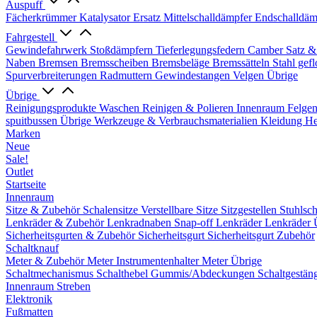
Auspuff
Fächerkrümmer
Katalysator Ersatz
Mittelschalldämpfer
Endschalldäm
Fahrgestell
Gewindefahrwerk
Stoßdämpfern
Tieferlegungsfedern
Camber Satz &
Naben
Bremsen
Bremsscheiben
Bremsbeläge
Bremssätteln
Stahl gef
Spurverbreiterungen
Radmuttern
Gewindestangen
Velgen Übrige
Übrige
Reinigungsprodukte
Waschen
Reinigen & Polieren
Innenraum
Felge
spuitbussen
Übrige Werkzeuge & Verbrauchsmaterialien
Kleidung
He
Marken
Neue
Sale!
Outlet
Startseite
Innenraum
Sitze & Zubehör
Schalensitze
Verstellbare Sitze
Sitzgestellen
Stuhlsc
Lenkräder & Zubehör
Lenkradnaben
Snap-off
Lenkräder
Lenkräder 
Sicherheitsgurten & Zubehör
Sicherheitsgurt
Sicherheitsgurt Zubehör
Schaltknauf
Meter & Zubehör
Meter
Instrumentenhalter
Meter Übrige
Schaltmechanismus
Schalthebel
Gummis/Abdeckungen
Schaltgestän
Innenraum Streben
Elektronik
Fußmatten