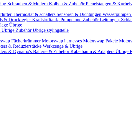
ring
Schrauben & Muttern
Kolben & Zubehör
Pleuelstangen & Kurbel
rlüfter
Thermostat & schalters
Sensoren & Dichtungen
Wasserpumpen 
ils & Druckregler
Kraftstofftank, Pumpe und Zubehör
Leitungen, Schla
lage Übrige
& Übrige Zubehör
Übrige stylingsteile
rswap Fächerkrümmer
Motorswap harnesses
Motorswap Pakete
Motor
ters & Reduzierstücke
Werkzeuge & Übrige
rters & Dynamo's
Batterie & Zubehör
Kabelbaum & Adapters
Übrige 