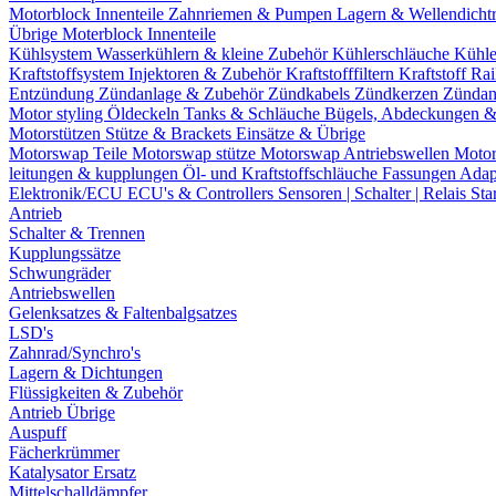
Motorblock Innenteile
Zahnriemen & Pumpen
Lagern & Wellendicht
Übrige Moterblock Innenteile
Kühlsystem
Wasserkühlern & kleine Zubehör
Kühlerschläuche
Kühle
Kraftstoffsystem
Injektoren & Zubehör
Kraftstofffiltern
Kraftstoff Ra
Entzündung
Zündanlage & Zubehör
Zündkabels
Zündkerzen
Zündan
Motor styling
Öldeckeln
Tanks & Schläuche
Bügels, Abdeckungen 
Motorstützen
Stütze & Brackets
Einsätze & Übrige
Motorswap Teile
Motorswap stütze
Motorswap Antriebswellen
Moto
leitungen & kupplungen
Öl- und Kraftstoffschläuche
Fassungen
Adap
Elektronik/ECU
ECU's & Controllers
Sensoren | Schalter | Relais
Sta
Antrieb
Schalter & Trennen
Kupplungssätze
Schwungräder
Antriebswellen
Gelenksatzes & Faltenbalgsatzes
LSD's
Zahnrad/Synchro's
Lagern & Dichtungen
Flüssigkeiten & Zubehör
Antrieb Übrige
Auspuff
Fächerkrümmer
Katalysator Ersatz
Mittelschalldämpfer