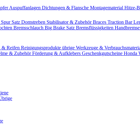
pfer
Auspuffanlagen
Dichtungen & Flansche
Montagematerial
Hitze-
 Spur Satz
Domstreben
Stabilisator & Zubehör
Braces
Traction Bar
Le
lochten Bremsschlauch
Big Brake Satz
Bremsflüssigkeiten
Handbrems
n & Reifen
Reinigungsprodukte übrige
Werkzeuge & Verbrauchsmateri
lme & Zubehör
Förderung & Aufklebers
Geschenkgutscheine
Honda W
hiene
Übrige
ge