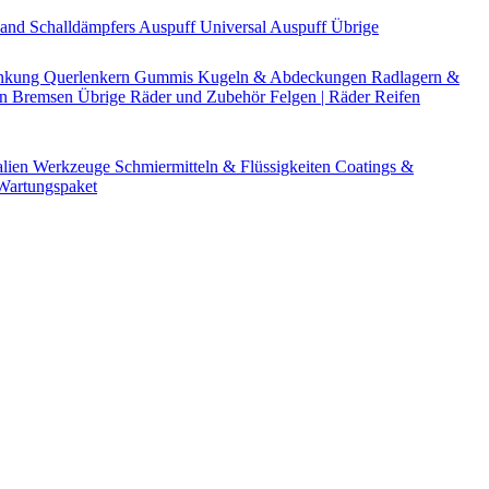
Band
Schalldämpfers
Auspuff Universal
Auspuff Übrige
nkung
Querlenkern
Gummis
Kugeln & Abdeckungen
Radlagern &
en
Bremsen Übrige
Räder und Zubehör
Felgen | Räder
Reifen
alien
Werkzeuge
Schmiermitteln & Flüssigkeiten
Coatings &
artungspaket