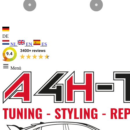
DE
NL
EN
ES
Menü