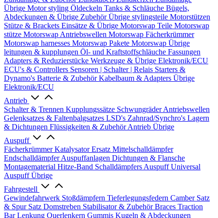
Übrige
Motor styling
Öldeckeln
Tanks & Schläuche
Bügels,
Abdeckungen & Übrige Zubehör
Übrige stylingsteile
Motorstützen
Stütze & Brackets
Einsätze & Übrige
Motorswap Teile
Motorswap
stütze
Motorswap Antriebswellen
Motorswap Fächerkrümmer
Motorswap harnesses
Motorswap Pakete
Motorswap Übrige
leitungen & kupplungen
Öl- und Kraftstoffschläuche
Fassungen
Adapters & Reduzierstücke
Werkzeuge & Übrige
Elektronik/ECU
ECU's & Controllers
Sensoren | Schalter | Relais
Starters &
Dynamo's
Batterie & Zubehör
Kabelbaum & Adapters
Übrige
Elektronik/ECU
Antrieb
Schalter & Trennen
Kupplungssätze
Schwungräder
Antriebswellen
Gelenksatzes & Faltenbalgsatzes
LSD's
Zahnrad/Synchro's
Lagern
& Dichtungen
Flüssigkeiten & Zubehör
Antrieb Übrige
Auspuff
Fächerkrümmer
Katalysator Ersatz
Mittelschalldämpfer
Endschalldämpfer
Auspuffanlagen
Dichtungen & Flansche
Montagematerial
Hitze-Band
Schalldämpfers
Auspuff Universal
Auspuff Übrige
Fahrgestell
Gewindefahrwerk
Stoßdämpfern
Tieferlegungsfedern
Camber Satz
& Spur Satz
Domstreben
Stabilisator & Zubehör
Braces
Traction
Bar
Lenkung
Querlenkern
Gummis
Kugeln & Abdeckungen