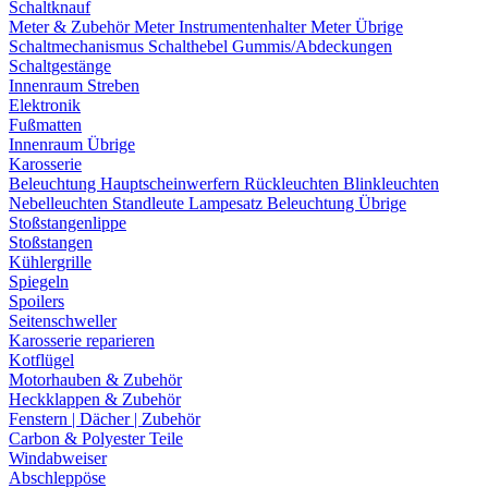
Schaltknauf
Meter & Zubehör
Meter
Instrumentenhalter
Meter Übrige
Schaltmechanismus
Schalthebel
Gummis/Abdeckungen
Schaltgestänge
Innenraum Streben
Elektronik
Fußmatten
Innenraum Übrige
Karosserie
Beleuchtung
Hauptscheinwerfern
Rückleuchten
Blinkleuchten
Nebelleuchten
Standleute
Lampesatz
Beleuchtung Übrige
Stoßstangenlippe
Stoßstangen
Kühlergrille
Spiegeln
Spoilers
Seitenschweller
Karosserie reparieren
Kotflügel
Motorhauben & Zubehör
Heckklappen & Zubehör
Fenstern | Dächer | Zubehör
Carbon & Polyester Teile
Windabweiser
Abschleppöse