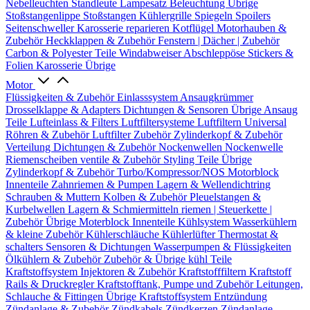
Nebelleuchten
Standleute
Lampesatz
Beleuchtung Übrige
Stoßstangenlippe
Stoßstangen
Kühlergrille
Spiegeln
Spoilers
Seitenschweller
Karosserie reparieren
Kotflügel
Motorhauben &
Zubehör
Heckklappen & Zubehör
Fenstern | Dächer | Zubehör
Carbon & Polyester Teile
Windabweiser
Abschleppöse
Stickers &
Folien
Karosserie Übrige
Motor
Flüssigkeiten & Zubehör
Einlasssystem
Ansaugkrümmer
Drosselklappe & Adapters
Dichtungen & Sensoren
Übrige Ansaug
Teile
Lufteinlass & Filters
Luftfiltersysteme
Luftfiltern
Universal
Röhren & Zubehör
Luftfilter Zubehör
Zylinderkopf & Zubehör
Verteilung
Dichtungen & Zubehör
Nockenwellen
Nockenwelle
Riemenscheiben
ventile & Zubehör
Styling Teile
Übrige
Zylinderkopf & Zubehör
Turbo/Kompressor/NOS
Motorblock
Innenteile
Zahnriemen & Pumpen
Lagern & Wellendichtring
Schrauben & Muttern
Kolben & Zubehör
Pleuelstangen &
Kurbelwellen
Lagern & Schmiermitteln
riemen | Steuerkette |
Zubehör
Übrige Moterblock Innenteile
Kühlsystem
Wasserkühlern
& kleine Zubehör
Kühlerschläuche
Kühlerlüfter
Thermostat &
schalters
Sensoren & Dichtungen
Wasserpumpen & Flüssigkeiten
Ölkühlern & Zubehör
Zubehör & Übrige kühl Teile
Kraftstoffsystem
Injektoren & Zubehör
Kraftstofffiltern
Kraftstoff
Rails & Druckregler
Kraftstofftank, Pumpe und Zubehör
Leitungen,
Schlauche & Fittingen
Übrige Kraftstoffsystem
Entzündung
Zündanlage & Zubehör
Zündkabels
Zündkerzen
Zündanlage