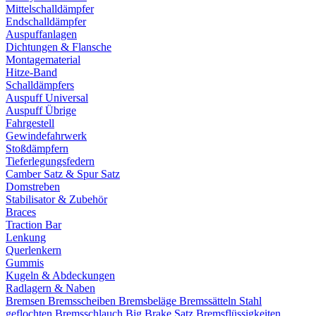
Mittelschalldämpfer
Endschalldämpfer
Auspuffanlagen
Dichtungen & Flansche
Montagematerial
Hitze-Band
Schalldämpfers
Auspuff Universal
Auspuff Übrige
Fahrgestell
Gewindefahrwerk
Stoßdämpfern
Tieferlegungsfedern
Camber Satz & Spur Satz
Domstreben
Stabilisator & Zubehör
Braces
Traction Bar
Lenkung
Querlenkern
Gummis
Kugeln & Abdeckungen
Radlagern & Naben
Bremsen
Bremsscheiben
Bremsbeläge
Bremssätteln
Stahl
geflochten Bremsschlauch
Big Brake Satz
Bremsflüssigkeiten