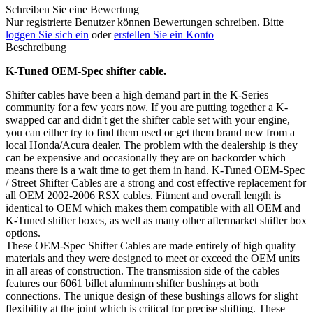
Schreiben Sie eine Bewertung
Nur registrierte Benutzer können Bewertungen schreiben. Bitte
loggen Sie sich ein
oder
erstellen Sie ein Konto
Beschreibung
K-Tuned OEM-Spec shifter cable.
Shifter cables have been a high demand part in the K-Series
community for a few years now. If you are putting together a K-
swapped car and didn't get the shifter cable set with your engine,
you can either try to find them used or get them brand new from a
local Honda/Acura dealer. The problem with the dealership is they
can be expensive and occasionally they are on backorder which
means there is a wait time to get them in hand. K-Tuned OEM-Spec
/ Street Shifter Cables are a strong and cost effective replacement for
all OEM 2002-2006 RSX cables. Fitment and overall length is
identical to OEM which makes them compatible with all OEM and
K-Tuned shifter boxes, as well as many other aftermarket shifter box
options.
These OEM-Spec Shifter Cables are made entirely of high quality
materials and they were designed to meet or exceed the OEM units
in all areas of construction. The transmission side of the cables
features our 6061 billet aluminum shifter bushings at both
connections. The unique design of these bushings allows for slight
flexibility at the joint which is critical for precise shifting. These