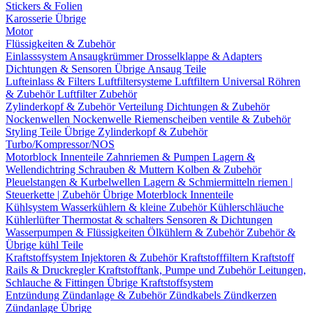
Stickers & Folien
Karosserie Übrige
Motor
Flüssigkeiten & Zubehör
Einlasssystem
Ansaugkrümmer
Drosselklappe & Adapters
Dichtungen & Sensoren
Übrige Ansaug Teile
Lufteinlass & Filters
Luftfiltersysteme
Luftfiltern
Universal Röhren
& Zubehör
Luftfilter Zubehör
Zylinderkopf & Zubehör
Verteilung
Dichtungen & Zubehör
Nockenwellen
Nockenwelle Riemenscheiben
ventile & Zubehör
Styling Teile
Übrige Zylinderkopf & Zubehör
Turbo/Kompressor/NOS
Motorblock Innenteile
Zahnriemen & Pumpen
Lagern &
Wellendichtring
Schrauben & Muttern
Kolben & Zubehör
Pleuelstangen & Kurbelwellen
Lagern & Schmiermitteln
riemen |
Steuerkette | Zubehör
Übrige Moterblock Innenteile
Kühlsystem
Wasserkühlern & kleine Zubehör
Kühlerschläuche
Kühlerlüfter
Thermostat & schalters
Sensoren & Dichtungen
Wasserpumpen & Flüssigkeiten
Ölkühlern & Zubehör
Zubehör &
Übrige kühl Teile
Kraftstoffsystem
Injektoren & Zubehör
Kraftstofffiltern
Kraftstoff
Rails & Druckregler
Kraftstofftank, Pumpe und Zubehör
Leitungen,
Schlauche & Fittingen
Übrige Kraftstoffsystem
Entzündung
Zündanlage & Zubehör
Zündkabels
Zündkerzen
Zündanlage Übrige