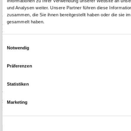
Informationen zu Ihrer Verwendung unserer Website an unse
und Analysen weiter. Unsere Partner führen diese Informati
zusammen, die Sie ihnen bereitgestellt haben oder die sie 
TIPP
gesammelt haben.
MOTUL X-CESS 8100 5W40 vol Synthetischer Motoröl
(universal)
Teilenummer: MO-102870-5L
Du sparst
Einwilligungsauswahl
Notwendig
Präferenzen
Statistiken
TIPP
A4H-TECH Schlüsselanhänger 10x3cm (universal)
Marketing
Teilenummer: A4H-SH-10X3
Du sparst