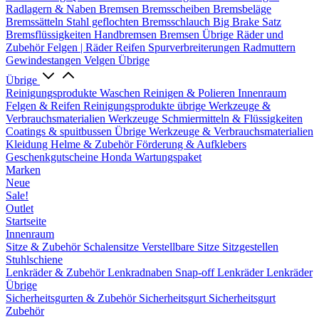
Radlagern & Naben
Bremsen
Bremsscheiben
Bremsbeläge
Bremssätteln
Stahl geflochten Bremsschlauch
Big Brake Satz
Bremsflüssigkeiten
Handbremsen
Bremsen Übrige
Räder und
Zubehör
Felgen | Räder
Reifen
Spurverbreiterungen
Radmuttern
Gewindestangen
Velgen Übrige
Übrige
Reinigungsprodukte
Waschen
Reinigen & Polieren
Innenraum
Felgen & Reifen
Reinigungsprodukte übrige
Werkzeuge &
Verbrauchsmaterialien
Werkzeuge
Schmiermitteln & Flüssigkeiten
Coatings & spuitbussen
Übrige Werkzeuge & Verbrauchsmaterialien
Kleidung
Helme & Zubehör
Förderung & Aufklebers
Geschenkgutscheine
Honda Wartungspaket
Marken
Neue
Sale!
Outlet
Startseite
Innenraum
Sitze & Zubehör
Schalensitze
Verstellbare Sitze
Sitzgestellen
Stuhlschiene
Lenkräder & Zubehör
Lenkradnaben
Snap-off
Lenkräder
Lenkräder
Übrige
Sicherheitsgurten & Zubehör
Sicherheitsgurt
Sicherheitsgurt
Zubehör