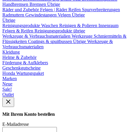
Handbremsen
Bremsen Übrige
Räder und Zubehör
Felgen | Räder
Reifen
Spurverbreiterungen
Radmuttern
Gewindestangen
Velgen Übrige
Übrige
Reinigungsprodukte
Waschen
Reinigen & Polieren
Innenraum
Felgen & Reifen
Reinigungsprodukte übrige
Werkzeuge & Verbrauchsmaterialien
Werkzeuge
Schmiermitteln &
Flüssigkeiten
Coatings & spuitbussen
Übrige Werkzeuge &
Verbrauchsmaterialien
Kleidung
Helme & Zubehör
Förderung & Aufklebers
Geschenkgutscheine
Honda Wartungspaket
Marken
Neue
Sale!
Outlet
Mit Ihrem Konto bestellen
E-Mailadresse