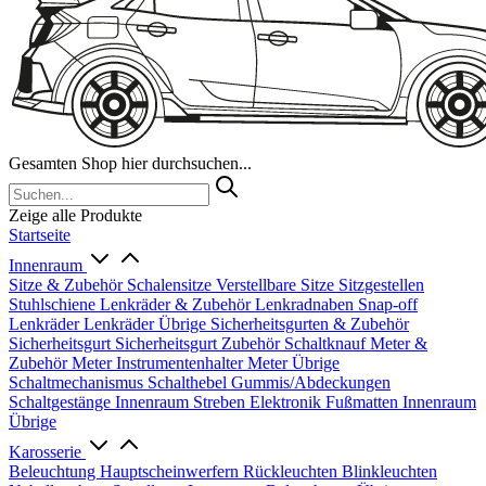
Gesamten Shop hier durchsuchen...
Zeige alle Produkte
Startseite
Innenraum
Sitze & Zubehör
Schalensitze
Verstellbare Sitze
Sitzgestellen
Stuhlschiene
Lenkräder & Zubehör
Lenkradnaben
Snap-off
Lenkräder
Lenkräder Übrige
Sicherheitsgurten & Zubehör
Sicherheitsgurt
Sicherheitsgurt Zubehör
Schaltknauf
Meter &
Zubehör
Meter
Instrumentenhalter
Meter Übrige
Schaltmechanismus
Schalthebel
Gummis/Abdeckungen
Schaltgestänge
Innenraum Streben
Elektronik
Fußmatten
Innenraum
Übrige
Karosserie
Beleuchtung
Hauptscheinwerfern
Rückleuchten
Blinkleuchten