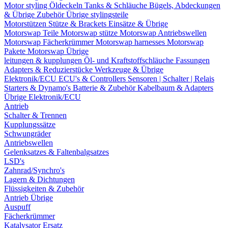
Motor styling
Öldeckeln
Tanks & Schläuche
Bügels, Abdeckungen
& Übrige Zubehör
Übrige stylingsteile
Motorstützen
Stütze & Brackets
Einsätze & Übrige
Motorswap Teile
Motorswap stütze
Motorswap Antriebswellen
Motorswap Fächerkrümmer
Motorswap harnesses
Motorswap
Pakete
Motorswap Übrige
leitungen & kupplungen
Öl- und Kraftstoffschläuche
Fassungen
Adapters & Reduzierstücke
Werkzeuge & Übrige
Elektronik/ECU
ECU's & Controllers
Sensoren | Schalter | Relais
Starters & Dynamo's
Batterie & Zubehör
Kabelbaum & Adapters
Übrige Elektronik/ECU
Antrieb
Schalter & Trennen
Kupplungssätze
Schwungräder
Antriebswellen
Gelenksatzes & Faltenbalgsatzes
LSD's
Zahnrad/Synchro's
Lagern & Dichtungen
Flüssigkeiten & Zubehör
Antrieb Übrige
Auspuff
Fächerkrümmer
Katalysator Ersatz