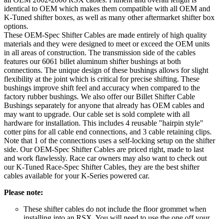
identical to OEM which makes them compatible with all OEM and
K-Tuned shifter boxes, as well as many other aftermarket shifter box
options.
These OEM-Spec Shifter Cables are made entirely of high quality
materials and they were designed to meet or exceed the OEM units
in all areas of construction. The transmission side of the cables
features our 6061 billet aluminum shifter bushings at both
connections. The unique design of these bushings allows for slight
flexibility at the joint which is critical for precise shifting. These
bushings improve shift feel and accuracy when compared to the
factory rubber bushings. We also offer our Billet Shifter Cable
Bushings separately for anyone that already has OEM cables and
may want to upgrade. Our cable set is sold complete with all
hardware for installation. This includes 4 reusable "hairpin style"
cotter pins for all cable end connections, and 3 cable retaining clips.
Note that 1 of the connections uses a self-locking setup on the shifter
side. Our OEM-Spec Shifter Cables are priced right, made to last
and work flawlessly. Race car owners may also want to check out
our K-Tuned Race-Spec Shifter Cables, they are the best shifter
cables available for your K-Series powered car.
Please note:
These shifter cables do not include the floor grommet when
installing into an RSX. You will need to use the one off your