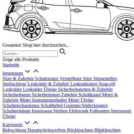
Gesamten Shop hier durchsuchen...
Zeige alle Produkte
Startseite
Innenraum
Sitze & Zubehör
Schalensitze
Verstellbare Sitze
Sitzgestellen
Stuhlschiene
Lenkräder & Zubehör
Lenkradnaben
Snap-off
Lenkräder
Lenkräder Übrige
Sicherheitsgurten & Zubehör
Sicherheitsgurt
Sicherheitsgurt Zubehör
Schaltknauf
Meter &
Zubehör
Meter
Instrumentenhalter
Meter Übrige
Schaltmechanismus
Schalthebel
Gummis/Abdeckungen
Schaltgestänge
Innenraum Streben
Elektronik
Fußmatten
Innenraum
Übrige
Karosserie
Beleuchtung
Hauptscheinwerfern
Rückleuchten
Blinkleuchten