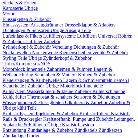
Stickers & Folien
Karosserie Übrige
Motor
Flüssigkeiten & Zubehör
Einlasssystem
Ansaugkrümmer
Drosselklappe & Adapters
Dichtungen & Sensoren
Übrige Ansaug Teile
Lufteinlass & Filters
Luftfiltersysteme
Luftfiltern
Universal Röhren
& Zubehör
Luftfilter Zubehör
Zylinderkopf & Zubehör
Verteilung
Dichtungen & Zubehör
Nockenwellen
Nockenwelle Riemenscheiben
ventile & Zubehör
Styling Teile
Übrige Zylinderkopf & Zubehör
Turbo/Kompressor/NOS
Motorblock Innenteile
Zahnriemen & Pumpen
Lagern &
Wellendichtring
Schrauben & Muttern
Kolben & Zubehör
Pleuelstangen & Kurbelwellen
Lagern & Schmiermitteln
riemen |
Steuerkette | Zubehör
Übrige Moterblock Innenteile
Kühlsystem
Wasserkühlern & kleine Zubehör
Kühlerschläuche
Kühlerlüfter
Thermostat & schalters
Sensoren & Dichtungen
Wasserpumpen & Flüssigkeiten
Ölkühlern & Zubehör
Zubehör &
Übrige kühl Teile
Kraftstoffsystem
Injektoren & Zubehör
Kraftstofffiltern
Kraftstoff
Rails & Druckregler
Kraftstofftank, Pumpe und Zubehör
Leitungen,
Schlauche & Fittingen
Übrige Kraftstoffsystem
Entzündung
Zündanlage & Zubehör
Zündkabels
Zündkerzen
Zündanlage Übrige