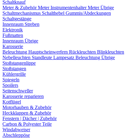
Schaltknauf
Meter & Zubehör
Meter
Instrumentenhalter
Meter Übrige
Schaltmechanismus
Schalthebel
Gummis/Abdeckungen
Schaltgestänge
Innenraum Streben
Elektronik
Fußmatten
Innenraum Übrige
Karosserie
Beleuchtung
Hauptscheinwerfern
Rückleuchten
Blinkleuchten
Nebelleuchten
Standleute
Lampesatz
Beleuchtung Übrige
Stoßstangenlippe
Stoßstangen
Kühlergrille
Spiegeln
Spoilers
Seitenschweller
Karosserie reparieren
Kotflügel
Motorhauben & Zubehör
Heckklappen & Zubehör
Fenstern | Dächer | Zubehör
Carbon & Polyester Teile
Windabweiser
Abschleppöse