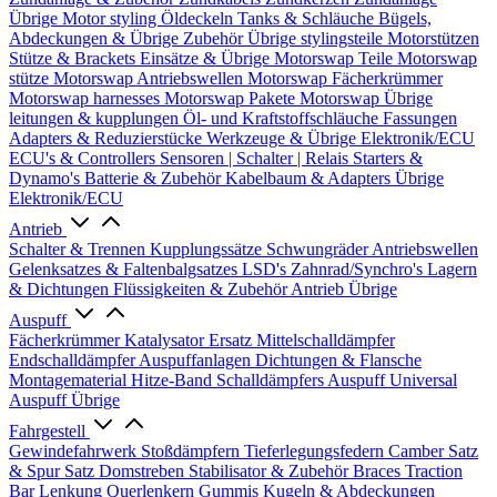
Übrige
Motor styling
Öldeckeln
Tanks & Schläuche
Bügels,
Abdeckungen & Übrige Zubehör
Übrige stylingsteile
Motorstützen
Stütze & Brackets
Einsätze & Übrige
Motorswap Teile
Motorswap
stütze
Motorswap Antriebswellen
Motorswap Fächerkrümmer
Motorswap harnesses
Motorswap Pakete
Motorswap Übrige
leitungen & kupplungen
Öl- und Kraftstoffschläuche
Fassungen
Adapters & Reduzierstücke
Werkzeuge & Übrige
Elektronik/ECU
ECU's & Controllers
Sensoren | Schalter | Relais
Starters &
Dynamo's
Batterie & Zubehör
Kabelbaum & Adapters
Übrige
Elektronik/ECU
Antrieb
Schalter & Trennen
Kupplungssätze
Schwungräder
Antriebswellen
Gelenksatzes & Faltenbalgsatzes
LSD's
Zahnrad/Synchro's
Lagern
& Dichtungen
Flüssigkeiten & Zubehör
Antrieb Übrige
Auspuff
Fächerkrümmer
Katalysator Ersatz
Mittelschalldämpfer
Endschalldämpfer
Auspuffanlagen
Dichtungen & Flansche
Montagematerial
Hitze-Band
Schalldämpfers
Auspuff Universal
Auspuff Übrige
Fahrgestell
Gewindefahrwerk
Stoßdämpfern
Tieferlegungsfedern
Camber Satz
& Spur Satz
Domstreben
Stabilisator & Zubehör
Braces
Traction
Bar
Lenkung
Querlenkern
Gummis
Kugeln & Abdeckungen