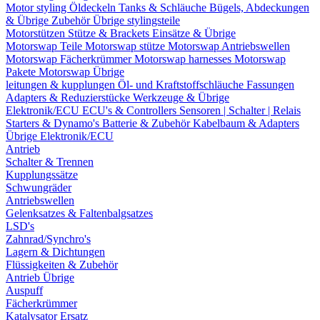
Motor styling
Öldeckeln
Tanks & Schläuche
Bügels, Abdeckungen
& Übrige Zubehör
Übrige stylingsteile
Motorstützen
Stütze & Brackets
Einsätze & Übrige
Motorswap Teile
Motorswap stütze
Motorswap Antriebswellen
Motorswap Fächerkrümmer
Motorswap harnesses
Motorswap
Pakete
Motorswap Übrige
leitungen & kupplungen
Öl- und Kraftstoffschläuche
Fassungen
Adapters & Reduzierstücke
Werkzeuge & Übrige
Elektronik/ECU
ECU's & Controllers
Sensoren | Schalter | Relais
Starters & Dynamo's
Batterie & Zubehör
Kabelbaum & Adapters
Übrige Elektronik/ECU
Antrieb
Schalter & Trennen
Kupplungssätze
Schwungräder
Antriebswellen
Gelenksatzes & Faltenbalgsatzes
LSD's
Zahnrad/Synchro's
Lagern & Dichtungen
Flüssigkeiten & Zubehör
Antrieb Übrige
Auspuff
Fächerkrümmer
Katalysator Ersatz