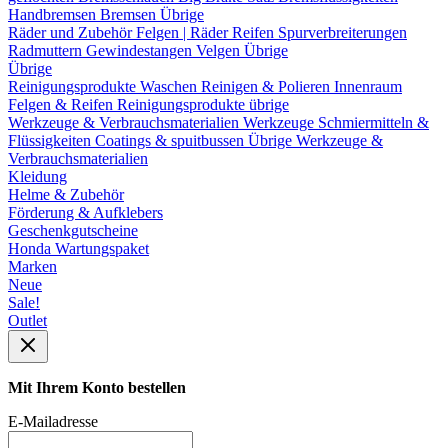
Handbremsen
Bremsen Übrige
Räder und Zubehör
Felgen | Räder
Reifen
Spurverbreiterungen
Radmuttern
Gewindestangen
Velgen Übrige
Übrige
Reinigungsprodukte
Waschen
Reinigen & Polieren
Innenraum
Felgen & Reifen
Reinigungsprodukte übrige
Werkzeuge & Verbrauchsmaterialien
Werkzeuge
Schmiermitteln &
Flüssigkeiten
Coatings & spuitbussen
Übrige Werkzeuge &
Verbrauchsmaterialien
Kleidung
Helme & Zubehör
Förderung & Aufklebers
Geschenkgutscheine
Honda Wartungspaket
Marken
Neue
Sale!
Outlet
Mit Ihrem Konto bestellen
E-Mailadresse