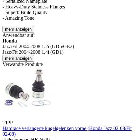
- Serialized Nameplate
- Heavy-Duty Stainless Flanges
- Superb Build Quality
- Amazing Tone
mehr anzeigen
Anwendbar auf:
Honda
Jazz/Fit 2004-2008 1.2i (GD5/GE2)
Jazz/Fit 2004-2008 1.4i (GD1)
mehr anzeigen
Verwandte Produkte
TIPP
Hardrace verlängerte kugelgelenken vorne (Honda Jazz 02-08/Fit
02-08)
Teilenummer: HR-6679