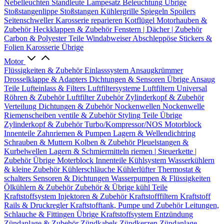
Nebelleuchten
Standleute
Lampesatz
Beleuchtung Übrige
Stoßstangenlippe
Stoßstangen
Kühlergrille
Spiegeln
Spoilers
Seitenschweller
Karosserie reparieren
Kotflügel
Motorhauben &
Zubehör
Heckklappen & Zubehör
Fenstern | Dächer | Zubehör
Carbon & Polyester Teile
Windabweiser
Abschleppöse
Stickers &
Folien
Karosserie Übrige
Motor
Flüssigkeiten & Zubehör
Einlasssystem
Ansaugkrümmer
Drosselklappe & Adapters
Dichtungen & Sensoren
Übrige Ansaug
Teile
Lufteinlass & Filters
Luftfiltersysteme
Luftfiltern
Universal
Röhren & Zubehör
Luftfilter Zubehör
Zylinderkopf & Zubehör
Verteilung
Dichtungen & Zubehör
Nockenwellen
Nockenwelle
Riemenscheiben
ventile & Zubehör
Styling Teile
Übrige
Zylinderkopf & Zubehör
Turbo/Kompressor/NOS
Motorblock
Innenteile
Zahnriemen & Pumpen
Lagern & Wellendichtring
Schrauben & Muttern
Kolben & Zubehör
Pleuelstangen &
Kurbelwellen
Lagern & Schmiermitteln
riemen | Steuerkette |
Zubehör
Übrige Moterblock Innenteile
Kühlsystem
Wasserkühlern
& kleine Zubehör
Kühlerschläuche
Kühlerlüfter
Thermostat &
schalters
Sensoren & Dichtungen
Wasserpumpen & Flüssigkeiten
Ölkühlern & Zubehör
Zubehör & Übrige kühl Teile
Kraftstoffsystem
Injektoren & Zubehör
Kraftstofffiltern
Kraftstoff
Rails & Druckregler
Kraftstofftank, Pumpe und Zubehör
Leitungen,
Schlauche & Fittingen
Übrige Kraftstoffsystem
Entzündung
Zündanlage & Zubehör
Zündkabels
Zündkerzen
Zündanlage