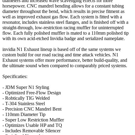
diameters and increased wave scavenging effects for more
horsepower. CNC mandrel bending allows for a constant tubing
diameter throughout the bend, which results in precise fitment as
well as improved exhaust gas flow. Each system is fitted with a
resonator, includes stainless steel flanges, and is finished off with a
straight-through, low-restriction racing muffler for uninterrupted
flow. Each fully polished muffler is mated to a 110mm polished tip
with its own acid-etched Invidia badge and serialized nameplate.
invidia N1 Exhaust lineup is based off of the same systems we
custom build for our road racing and time attack vehicles. N1
Exhaust systems offer more performance, better build-quality, and
the ultimate sound when compared to comparably priced systems.
Specificaties:
- JDM Super N1 Styling
- Optimized Free-Flow Design
- Robtically TIG Welded
- T-304 Stainless Steel
- Precision CNC Mandrel Bent
- 110mm Diameter Tip
- Super Low Restriction Muffler
- Optimizes Usable HP and TQ
- Includes Removable Silencer