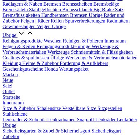
Radlagern & Naben
Bremsen
Bremsscheiben
Bremsbeläge
Bremssätteln
Stahl geflochten Bremsschlauch
Big Brake Satz
Bremsflüssigkeiten
Handbremsen
Bremsen Übrige
Räder und
Zubehör
Felgen | Räder
Reifen
Spurverbreiterungen
Radmuttern
Gewindestangen
Velgen Übrige
Übrige
Reinigungsprodukte
Waschen
Reinigen & Polieren
Innenraum
Felgen & Reifen
Reinigungsprodukte übrige
Werkzeuge &
Verbrauchsmaterialien
Werkzeuge
Schmiermitteln & Flüssigkeiten
Coatings & spuitbussen
Übrige Werkzeuge & Verbrauchsmaterialien
Kleidung
Helme & Zubehör
Förderung & Aufklebers
Geschenkgutscheine
Honda Wartungspaket
Marken
Neue
Sale!
Outlet
Startseite
Innenraum
Sitze & Zubehör
Schalensitze
Verstellbare Sitze
Sitzgestellen
Stuhlschiene
Lenkräder & Zubehör
Lenkradnaben
Snap-off
Lenkräder
Lenkräder
Übrige
Sicherheitsgurten & Zubehör
Sicherheitsgurt
Sicherheitsgurt
Zubehör