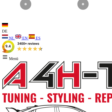
DE
NL
EN
ES
Menü