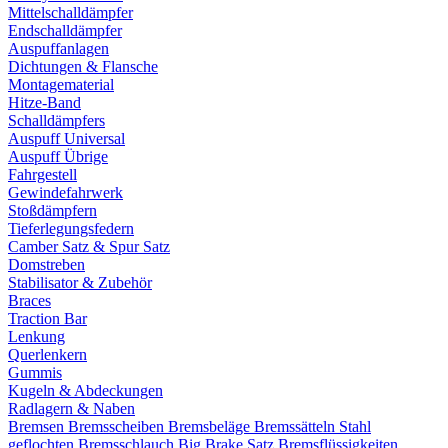
Mittelschalldämpfer
Endschalldämpfer
Auspuffanlagen
Dichtungen & Flansche
Montagematerial
Hitze-Band
Schalldämpfers
Auspuff Universal
Auspuff Übrige
Fahrgestell
Gewindefahrwerk
Stoßdämpfern
Tieferlegungsfedern
Camber Satz & Spur Satz
Domstreben
Stabilisator & Zubehör
Braces
Traction Bar
Lenkung
Querlenkern
Gummis
Kugeln & Abdeckungen
Radlagern & Naben
Bremsen
Bremsscheiben
Bremsbeläge
Bremssätteln
Stahl
geflochten Bremsschlauch
Big Brake Satz
Bremsflüssigkeiten