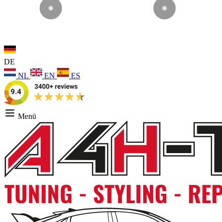
DE
NL
EN
ES
Menü