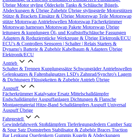
Übrige
Motor styling
Öldeckeln
Tanks & Schläuche
Bügels,
Abdeckungen & Übrige Zubehör
Übrige stylingsteile
Motorstützen
Stütze & Brackets
Einsätze & Übrige
Motorswap Teile
Motorswap
stütze
Motorswap Antriebswellen
Motorswap Fächerkrümmer
Motorswap harnesses
Motorswap Pakete
Motorswap Übrige
leitungen & kupplungen
Öl- und Kraftstoffschläuche
Fassungen
Adapters & Reduzierstücke
Werkzeuge & Übrige
Elektronik/ECU
ECU's & Controllers
Sensoren | Schalter | Relais
Starters &
Dynamo's
Batterie & Zubehör
Kabelbaum & Adapters
Übrige
Elektronik/ECU
Antrieb
Schalter & Trennen
Kupplungssätze
Schwungräder
Antriebswellen
Gelenksatzes & Faltenbalgsatzes
LSD's
Zahnrad/Synchro's
Lagern
& Dichtungen
Flüssigkeiten & Zubehör
Antrieb Übrige
Auspuff
Fächerkrümmer
Katalysator Ersatz
Mittelschalldämpfer
Endschalldämpfer
Auspuffanlagen
Dichtungen & Flansche
Montagematerial
Hitze-Band
Schalldämpfers
Auspuff Universal
Auspuff Übrige
Fahrgestell
Gewindefahrwerk
Stoßdämpfern
Tieferlegungsfedern
Camber Satz
& Spur Satz
Domstreben
Stabilisator & Zubehör
Braces
Traction
Bar
Lenkung
Querlenkern
Gummis
Kugeln & Abdeckungen