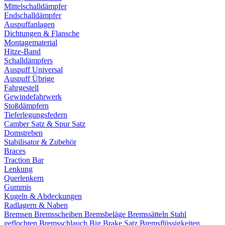
Mittelschalldämpfer
Endschalldämpfer
Auspuffanlagen
Dichtungen & Flansche
Montagematerial
Hitze-Band
Schalldämpfers
Auspuff Universal
Auspuff Übrige
Fahrgestell
Gewindefahrwerk
Stoßdämpfern
Tieferlegungsfedern
Camber Satz & Spur Satz
Domstreben
Stabilisator & Zubehör
Braces
Traction Bar
Lenkung
Querlenkern
Gummis
Kugeln & Abdeckungen
Radlagern & Naben
Bremsen
Bremsscheiben
Bremsbeläge
Bremssätteln
Stahl
geflochten Bremsschlauch
Big Brake Satz
Bremsflüssigkeiten