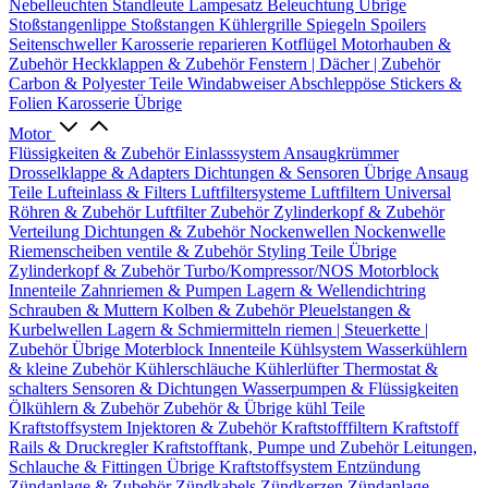
Nebelleuchten
Standleute
Lampesatz
Beleuchtung Übrige
Stoßstangenlippe
Stoßstangen
Kühlergrille
Spiegeln
Spoilers
Seitenschweller
Karosserie reparieren
Kotflügel
Motorhauben &
Zubehör
Heckklappen & Zubehör
Fenstern | Dächer | Zubehör
Carbon & Polyester Teile
Windabweiser
Abschleppöse
Stickers &
Folien
Karosserie Übrige
Motor
Flüssigkeiten & Zubehör
Einlasssystem
Ansaugkrümmer
Drosselklappe & Adapters
Dichtungen & Sensoren
Übrige Ansaug
Teile
Lufteinlass & Filters
Luftfiltersysteme
Luftfiltern
Universal
Röhren & Zubehör
Luftfilter Zubehör
Zylinderkopf & Zubehör
Verteilung
Dichtungen & Zubehör
Nockenwellen
Nockenwelle
Riemenscheiben
ventile & Zubehör
Styling Teile
Übrige
Zylinderkopf & Zubehör
Turbo/Kompressor/NOS
Motorblock
Innenteile
Zahnriemen & Pumpen
Lagern & Wellendichtring
Schrauben & Muttern
Kolben & Zubehör
Pleuelstangen &
Kurbelwellen
Lagern & Schmiermitteln
riemen | Steuerkette |
Zubehör
Übrige Moterblock Innenteile
Kühlsystem
Wasserkühlern
& kleine Zubehör
Kühlerschläuche
Kühlerlüfter
Thermostat &
schalters
Sensoren & Dichtungen
Wasserpumpen & Flüssigkeiten
Ölkühlern & Zubehör
Zubehör & Übrige kühl Teile
Kraftstoffsystem
Injektoren & Zubehör
Kraftstofffiltern
Kraftstoff
Rails & Druckregler
Kraftstofftank, Pumpe und Zubehör
Leitungen,
Schlauche & Fittingen
Übrige Kraftstoffsystem
Entzündung
Zündanlage & Zubehör
Zündkabels
Zündkerzen
Zündanlage