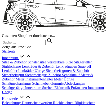
Gesamten Shop hier durchsuchen...
Zeige alle Produkte
Startseite
Innenraum
Sitze & Zubehör
Schalensitze
Verstellbare Sitze
Sitzgestellen
Stuhlschiene
Lenkräder & Zubehör
Lenkradnaben
Snap-off
Lenkräder
Lenkräder Übrige
Sicherheitsgurten & Zubehör
Sicherheitsgurt
Sicherheitsgurt Zubehör
Schaltknauf
Meter &
Zubehör
Meter
Instrumentenhalter
Meter Übrige
Schaltmechanismus
Schalthebel
Gummis/Abdeckungen
Schaltgestänge
Innenraum Streben
Elektronik
Fußmatten
Innenraum
Übrige
Karosserie
Beleuchtung
Hauptscheinwerfern
Rückleuchten
Blinkleuchten