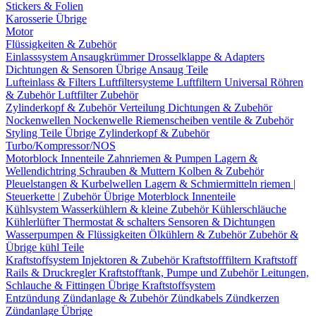
Stickers & Folien
Karosserie Übrige
Motor
Flüssigkeiten & Zubehör
Einlasssystem
Ansaugkrümmer
Drosselklappe & Adapters
Dichtungen & Sensoren
Übrige Ansaug Teile
Lufteinlass & Filters
Luftfiltersysteme
Luftfiltern
Universal Röhren
& Zubehör
Luftfilter Zubehör
Zylinderkopf & Zubehör
Verteilung
Dichtungen & Zubehör
Nockenwellen
Nockenwelle Riemenscheiben
ventile & Zubehör
Styling Teile
Übrige Zylinderkopf & Zubehör
Turbo/Kompressor/NOS
Motorblock Innenteile
Zahnriemen & Pumpen
Lagern &
Wellendichtring
Schrauben & Muttern
Kolben & Zubehör
Pleuelstangen & Kurbelwellen
Lagern & Schmiermitteln
riemen |
Steuerkette | Zubehör
Übrige Moterblock Innenteile
Kühlsystem
Wasserkühlern & kleine Zubehör
Kühlerschläuche
Kühlerlüfter
Thermostat & schalters
Sensoren & Dichtungen
Wasserpumpen & Flüssigkeiten
Ölkühlern & Zubehör
Zubehör &
Übrige kühl Teile
Kraftstoffsystem
Injektoren & Zubehör
Kraftstofffiltern
Kraftstoff
Rails & Druckregler
Kraftstofftank, Pumpe und Zubehör
Leitungen,
Schlauche & Fittingen
Übrige Kraftstoffsystem
Entzündung
Zündanlage & Zubehör
Zündkabels
Zündkerzen
Zündanlage Übrige