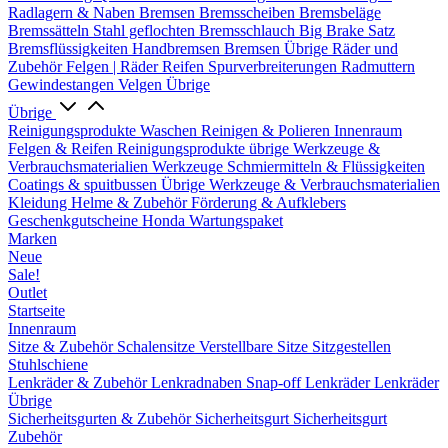
Radlagern & Naben
Bremsen
Bremsscheiben
Bremsbeläge
Bremssätteln
Stahl geflochten Bremsschlauch
Big Brake Satz
Bremsflüssigkeiten
Handbremsen
Bremsen Übrige
Räder und
Zubehör
Felgen | Räder
Reifen
Spurverbreiterungen
Radmuttern
Gewindestangen
Velgen Übrige
Übrige
Reinigungsprodukte
Waschen
Reinigen & Polieren
Innenraum
Felgen & Reifen
Reinigungsprodukte übrige
Werkzeuge &
Verbrauchsmaterialien
Werkzeuge
Schmiermitteln & Flüssigkeiten
Coatings & spuitbussen
Übrige Werkzeuge & Verbrauchsmaterialien
Kleidung
Helme & Zubehör
Förderung & Aufklebers
Geschenkgutscheine
Honda Wartungspaket
Marken
Neue
Sale!
Outlet
Startseite
Innenraum
Sitze & Zubehör
Schalensitze
Verstellbare Sitze
Sitzgestellen
Stuhlschiene
Lenkräder & Zubehör
Lenkradnaben
Snap-off
Lenkräder
Lenkräder
Übrige
Sicherheitsgurten & Zubehör
Sicherheitsgurt
Sicherheitsgurt
Zubehör