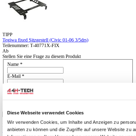
TIPP
Tegiwa fixed Sitzgestell (Civic 01-06 3/5drs)
Teilenummer: T-40771X-FIX
Ab
Stellen Sie eine Frage zu diesem Produkt
Name
*
E-Mail
*
Was ist Ihre Meinung?
*
Diese Webseite verwendet Cookies
Absenden
Wir verwenden Cookies, um Inhalte und Anzeigen zu personal
Dieses Formular ist durch reCAPTCHA geschützt – die
anbieten zu können und die Zugriffe auf unsere Website zu 
Datenschutzrichtlinie von Google
und
Nutzungsbedingungen
.