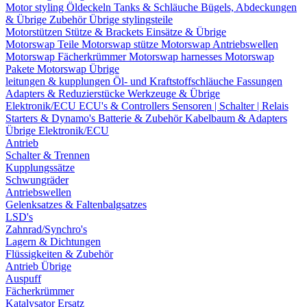
Motor styling
Öldeckeln
Tanks & Schläuche
Bügels, Abdeckungen
& Übrige Zubehör
Übrige stylingsteile
Motorstützen
Stütze & Brackets
Einsätze & Übrige
Motorswap Teile
Motorswap stütze
Motorswap Antriebswellen
Motorswap Fächerkrümmer
Motorswap harnesses
Motorswap
Pakete
Motorswap Übrige
leitungen & kupplungen
Öl- und Kraftstoffschläuche
Fassungen
Adapters & Reduzierstücke
Werkzeuge & Übrige
Elektronik/ECU
ECU's & Controllers
Sensoren | Schalter | Relais
Starters & Dynamo's
Batterie & Zubehör
Kabelbaum & Adapters
Übrige Elektronik/ECU
Antrieb
Schalter & Trennen
Kupplungssätze
Schwungräder
Antriebswellen
Gelenksatzes & Faltenbalgsatzes
LSD's
Zahnrad/Synchro's
Lagern & Dichtungen
Flüssigkeiten & Zubehör
Antrieb Übrige
Auspuff
Fächerkrümmer
Katalysator Ersatz