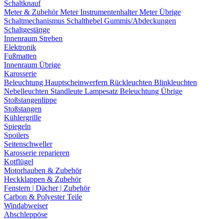
Schaltknauf
Meter & Zubehör
Meter
Instrumentenhalter
Meter Übrige
Schaltmechanismus
Schalthebel
Gummis/Abdeckungen
Schaltgestänge
Innenraum Streben
Elektronik
Fußmatten
Innenraum Übrige
Karosserie
Beleuchtung
Hauptscheinwerfern
Rückleuchten
Blinkleuchten
Nebelleuchten
Standleute
Lampesatz
Beleuchtung Übrige
Stoßstangenlippe
Stoßstangen
Kühlergrille
Spiegeln
Spoilers
Seitenschweller
Karosserie reparieren
Kotflügel
Motorhauben & Zubehör
Heckklappen & Zubehör
Fenstern | Dächer | Zubehör
Carbon & Polyester Teile
Windabweiser
Abschleppöse