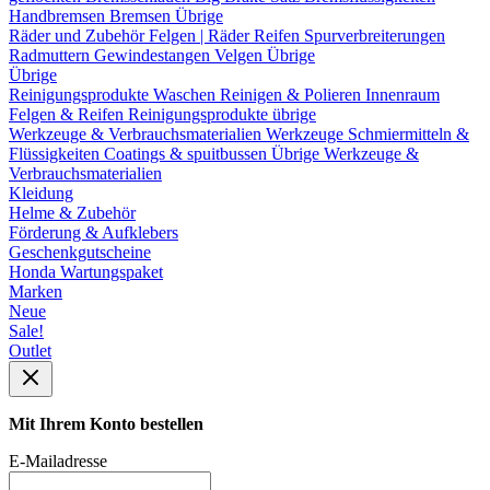
Handbremsen
Bremsen Übrige
Räder und Zubehör
Felgen | Räder
Reifen
Spurverbreiterungen
Radmuttern
Gewindestangen
Velgen Übrige
Übrige
Reinigungsprodukte
Waschen
Reinigen & Polieren
Innenraum
Felgen & Reifen
Reinigungsprodukte übrige
Werkzeuge & Verbrauchsmaterialien
Werkzeuge
Schmiermitteln &
Flüssigkeiten
Coatings & spuitbussen
Übrige Werkzeuge &
Verbrauchsmaterialien
Kleidung
Helme & Zubehör
Förderung & Aufklebers
Geschenkgutscheine
Honda Wartungspaket
Marken
Neue
Sale!
Outlet
Mit Ihrem Konto bestellen
E-Mailadresse