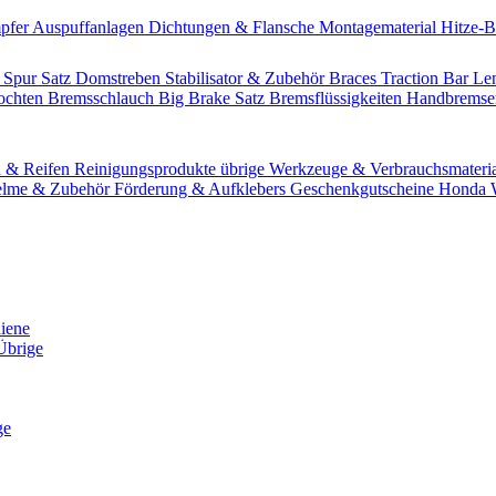
pfer
Auspuffanlagen
Dichtungen & Flansche
Montagematerial
Hitze-
 Spur Satz
Domstreben
Stabilisator & Zubehör
Braces
Traction Bar
Le
lochten Bremsschlauch
Big Brake Satz
Bremsflüssigkeiten
Handbrems
n & Reifen
Reinigungsprodukte übrige
Werkzeuge & Verbrauchsmateri
lme & Zubehör
Förderung & Aufklebers
Geschenkgutscheine
Honda W
hiene
Übrige
ge