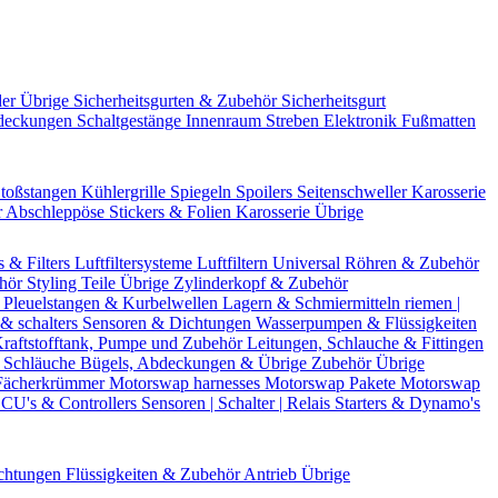
der Übrige
Sicherheitsgurten & Zubehör
Sicherheitsgurt
deckungen
Schaltgestänge
Innenraum Streben
Elektronik
Fußmatten
toßstangen
Kühlergrille
Spiegeln
Spoilers
Seitenschweller
Karosserie
r
Abschleppöse
Stickers & Folien
Karosserie Übrige
s & Filters
Luftfiltersysteme
Luftfiltern
Universal Röhren & Zubehör
ehör
Styling Teile
Übrige Zylinderkopf & Zubehör
r
Pleuelstangen & Kurbelwellen
Lagern & Schmiermitteln
riemen |
& schalters
Sensoren & Dichtungen
Wasserpumpen & Flüssigkeiten
raftstofftank, Pumpe und Zubehör
Leitungen, Schlauche & Fittingen
 Schläuche
Bügels, Abdeckungen & Übrige Zubehör
Übrige
Fächerkrümmer
Motorswap harnesses
Motorswap Pakete
Motorswap
CU's & Controllers
Sensoren | Schalter | Relais
Starters & Dynamo's
chtungen
Flüssigkeiten & Zubehör
Antrieb Übrige