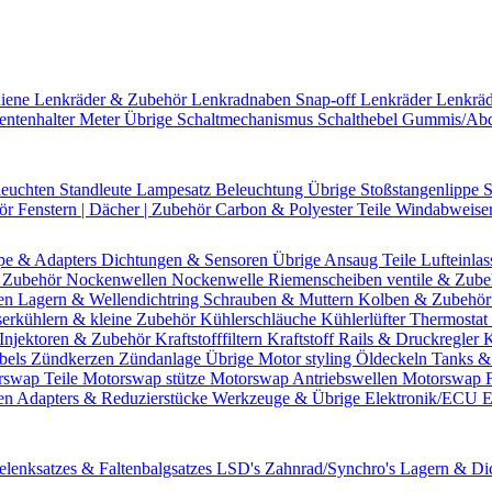
hiene
Lenkräder & Zubehör
Lenkradnaben
Snap-off
Lenkräder
Lenkrä
entenhalter
Meter Übrige
Schaltmechanismus
Schalthebel
Gummis/Ab
leuchten
Standleute
Lampesatz
Beleuchtung Übrige
Stoßstangenlippe
S
hör
Fenstern | Dächer | Zubehör
Carbon & Polyester Teile
Windabweise
pe & Adapters
Dichtungen & Sensoren
Übrige Ansaug Teile
Lufteinlas
 Zubehör
Nockenwellen
Nockenwelle Riemenscheiben
ventile & Zub
en
Lagern & Wellendichtring
Schrauben & Muttern
Kolben & Zubehö
erkühlern & kleine Zubehör
Kühlerschläuche
Kühlerlüfter
Thermostat 
Injektoren & Zubehör
Kraftstofffiltern
Kraftstoff Rails & Druckregler
K
bels
Zündkerzen
Zündanlage Übrige
Motor styling
Öldeckeln
Tanks &
rswap Teile
Motorswap stütze
Motorswap Antriebswellen
Motorswap 
en
Adapters & Reduzierstücke
Werkzeuge & Übrige
Elektronik/ECU
E
elenksatzes & Faltenbalgsatzes
LSD's
Zahnrad/Synchro's
Lagern & Di