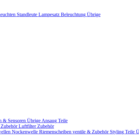
leuchten
Standleute
Lampesatz
Beleuchtung Übrige
n & Sensoren
Übrige Ansaug Teile
& Zubehör
Luftfilter Zubehör
ellen
Nockenwelle Riemenscheiben
ventile & Zubehör
Styling Teile
Ü