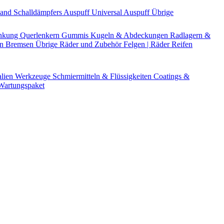
Band
Schalldämpfers
Auspuff Universal
Auspuff Übrige
nkung
Querlenkern
Gummis
Kugeln & Abdeckungen
Radlagern &
en
Bremsen Übrige
Räder und Zubehör
Felgen | Räder
Reifen
alien
Werkzeuge
Schmiermitteln & Flüssigkeiten
Coatings &
artungspaket