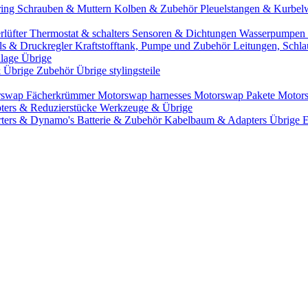
ring
Schrauben & Muttern
Kolben & Zubehör
Pleuelstangen & Kurbel
rlüfter
Thermostat & schalters
Sensoren & Dichtungen
Wasserpumpen 
ils & Druckregler
Kraftstofftank, Pumpe und Zubehör
Leitungen, Schla
lage Übrige
& Übrige Zubehör
Übrige stylingsteile
rswap Fächerkrümmer
Motorswap harnesses
Motorswap Pakete
Motor
ters & Reduzierstücke
Werkzeuge & Übrige
rters & Dynamo's
Batterie & Zubehör
Kabelbaum & Adapters
Übrige 