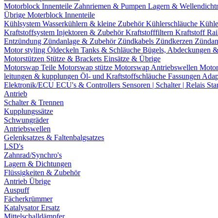
Motorblock Innenteile
Zahnriemen & Pumpen
Lagern & Wellendicht
Übrige Moterblock Innenteile
Kühlsystem
Wasserkühlern & kleine Zubehör
Kühlerschläuche
Kühle
Kraftstoffsystem
Injektoren & Zubehör
Kraftstofffiltern
Kraftstoff Ra
Entzündung
Zündanlage & Zubehör
Zündkabels
Zündkerzen
Zündan
Motor styling
Öldeckeln
Tanks & Schläuche
Bügels, Abdeckungen 
Motorstützen
Stütze & Brackets
Einsätze & Übrige
Motorswap Teile
Motorswap stütze
Motorswap Antriebswellen
Moto
leitungen & kupplungen
Öl- und Kraftstoffschläuche
Fassungen
Adap
Elektronik/ECU
ECU's & Controllers
Sensoren | Schalter | Relais
Sta
Antrieb
Schalter & Trennen
Kupplungssätze
Schwungräder
Antriebswellen
Gelenksatzes & Faltenbalgsatzes
LSD's
Zahnrad/Synchro's
Lagern & Dichtungen
Flüssigkeiten & Zubehör
Antrieb Übrige
Auspuff
Fächerkrümmer
Katalysator Ersatz
Mittelschalldämpfer