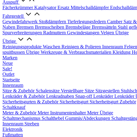
Auspuff
Fächerkrümmer
Katalysator Ersatz
Mittelschalldämpfer
Endschalldäm
Fahrgestell
Gewindefahrwerk
Stoßdämpfern
Tieferlegungsfedern
Camber Satz &
Naben
Bremsen
Bremsscheiben
Bremsbeläge
Bremssätteln
Stahl gef
Spurverbreiterungen
Radmuttern
Gewindestangen
Velgen Übrige
Übrige
Reinigungsprodukte
Waschen
Reinigen & Polieren
Innenraum
Felge
spuitbussen
Übrige Werkzeuge & Verbrauchsmaterialien
Kleidung
He
Marken
Neue
Sale!
Outlet
Startseite
Innenraum
Sitze & Zubehör
Schalensitze
Verstellbare Sitze
Sitzgestellen
Stuhlsc
Lenkräder & Zubehör
Lenkradnaben
Snap-off
Lenkräder
Lenkräder 
Sicherheitsgurten & Zubehör
Sicherheitsgurt
Sicherheitsgurt Zubehör
Schaltknauf
Meter & Zubehör
Meter
Instrumentenhalter
Meter Übrige
Schaltmechanismus
Schalthebel
Gummis/Abdeckungen
Schaltgestän
Innenraum Streben
Elektronik
Fußmatten