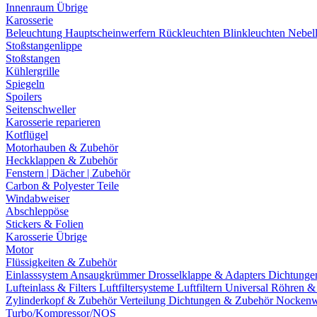
Innenraum Übrige
Karosserie
Beleuchtung
Hauptscheinwerfern
Rückleuchten
Blinkleuchten
Nebel
Stoßstangenlippe
Stoßstangen
Kühlergrille
Spiegeln
Spoilers
Seitenschweller
Karosserie reparieren
Kotflügel
Motorhauben & Zubehör
Heckklappen & Zubehör
Fenstern | Dächer | Zubehör
Carbon & Polyester Teile
Windabweiser
Abschleppöse
Stickers & Folien
Karosserie Übrige
Motor
Flüssigkeiten & Zubehör
Einlasssystem
Ansaugkrümmer
Drosselklappe & Adapters
Dichtunge
Lufteinlass & Filters
Luftfiltersysteme
Luftfiltern
Universal Röhren 
Zylinderkopf & Zubehör
Verteilung
Dichtungen & Zubehör
Nockenw
Turbo/Kompressor/NOS