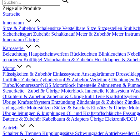
Zeige alle Produkte
Startseite
Innenraum
Sitze & Zubehör
Schalensitze
Verstellbare Sitze
Sitzgestellen
Stuhlsc
Sicherheitsgurt Zubehör
Schaltknauf
Meter & Zubehör
Meter
Instrum
Innenraum Übrige
Karosserie
Beleuchtung
Hauptscheinwerfern
Rückleuchten
Blinkleuchten
Nebel
reparieren
Kotflügel
Motorhauben & Zubehör
Heckklappen & Zube
Motor
Flüssigkeiten & Zubehör
Einlasssystem
Ansaugkrümmer
Drosselklap
Luftfilter Zubehör
Zylinderkopf & Zubehör
Verteilung
Dichtungen &
Turbo/Kompressor/NOS
Motorblock Innenteile
Zahnriemen & Pump
Steuerkette | Zubehör
Übrige Moterblock Innenteile
Kühlsystem
Wass
Ölkühlern & Zubehör
Zubehör & Übrige kühl Teile
Kraftstoffsystem
Übrige Kraftstoffsystem
Entzündung
Zündanlage & Zubehör
Zündka
stylingsteile
Motorstützen
Stütze & Brackets
Einsätze & Übrige
Moto
Übrige
leitungen & kupplungen
Öl- und Kraftstoffschläuche
Fassung
Batterie & Zubehör
Kabelbaum & Adapters
Übrige Elektronik/ECU
Antrieb
Schalter & Trennen
Kupplungssätze
Schwungräder
Antriebswellen
G