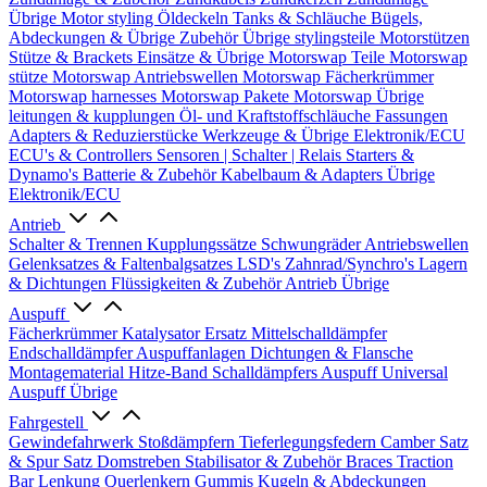
Übrige
Motor styling
Öldeckeln
Tanks & Schläuche
Bügels,
Abdeckungen & Übrige Zubehör
Übrige stylingsteile
Motorstützen
Stütze & Brackets
Einsätze & Übrige
Motorswap Teile
Motorswap
stütze
Motorswap Antriebswellen
Motorswap Fächerkrümmer
Motorswap harnesses
Motorswap Pakete
Motorswap Übrige
leitungen & kupplungen
Öl- und Kraftstoffschläuche
Fassungen
Adapters & Reduzierstücke
Werkzeuge & Übrige
Elektronik/ECU
ECU's & Controllers
Sensoren | Schalter | Relais
Starters &
Dynamo's
Batterie & Zubehör
Kabelbaum & Adapters
Übrige
Elektronik/ECU
Antrieb
Schalter & Trennen
Kupplungssätze
Schwungräder
Antriebswellen
Gelenksatzes & Faltenbalgsatzes
LSD's
Zahnrad/Synchro's
Lagern
& Dichtungen
Flüssigkeiten & Zubehör
Antrieb Übrige
Auspuff
Fächerkrümmer
Katalysator Ersatz
Mittelschalldämpfer
Endschalldämpfer
Auspuffanlagen
Dichtungen & Flansche
Montagematerial
Hitze-Band
Schalldämpfers
Auspuff Universal
Auspuff Übrige
Fahrgestell
Gewindefahrwerk
Stoßdämpfern
Tieferlegungsfedern
Camber Satz
& Spur Satz
Domstreben
Stabilisator & Zubehör
Braces
Traction
Bar
Lenkung
Querlenkern
Gummis
Kugeln & Abdeckungen