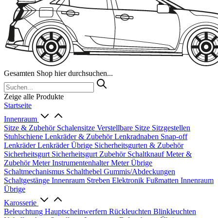
Gesamten Shop hier durchsuchen...
Zeige alle Produkte
Startseite
Innenraum
Sitze & Zubehör
Schalensitze
Verstellbare Sitze
Sitzgestellen
Stuhlschiene
Lenkräder & Zubehör
Lenkradnaben
Snap-off
Lenkräder
Lenkräder Übrige
Sicherheitsgurten & Zubehör
Sicherheitsgurt
Sicherheitsgurt Zubehör
Schaltknauf
Meter &
Zubehör
Meter
Instrumentenhalter
Meter Übrige
Schaltmechanismus
Schalthebel
Gummis/Abdeckungen
Schaltgestänge
Innenraum Streben
Elektronik
Fußmatten
Innenraum
Übrige
Karosserie
Beleuchtung
Hauptscheinwerfern
Rückleuchten
Blinkleuchten