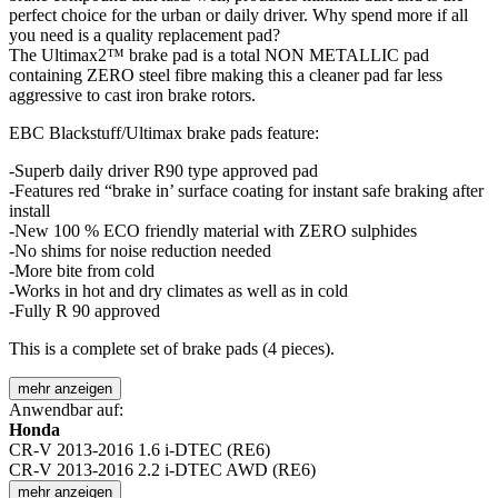
perfect choice for the urban or daily driver. Why spend more if all
you need is a quality replacement pad?
The Ultimax2™ brake pad is a total NON METALLIC pad
containing ZERO steel fibre making this a cleaner pad far less
aggressive to cast iron brake rotors.
EBC Blackstuff/Ultimax brake pads feature:
-Superb daily driver R90 type approved pad
-Features red “brake in’ surface coating for instant safe braking after
install
-New 100 % ECO friendly material with ZERO sulphides
-No shims for noise reduction needed
-More bite from cold
-Works in hot and dry climates as well as in cold
-Fully R 90 approved
This is a complete set of brake pads (4 pieces).
mehr anzeigen
Anwendbar auf:
Honda
CR-V 2013-2016 1.6 i-DTEC (RE6)
CR-V 2013-2016 2.2 i-DTEC AWD (RE6)
mehr anzeigen