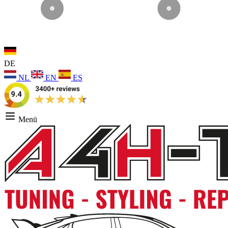
DE
NL
EN
ES
Menü