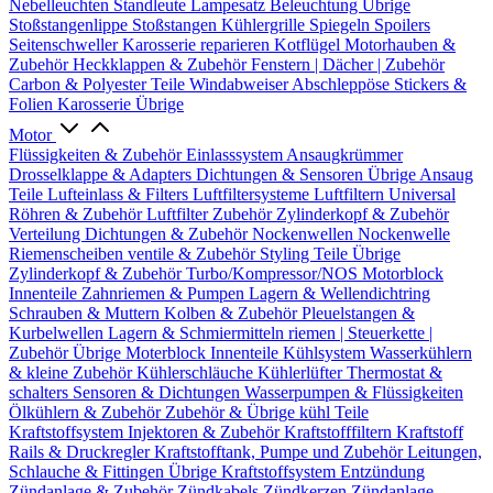
Nebelleuchten
Standleute
Lampesatz
Beleuchtung Übrige
Stoßstangenlippe
Stoßstangen
Kühlergrille
Spiegeln
Spoilers
Seitenschweller
Karosserie reparieren
Kotflügel
Motorhauben &
Zubehör
Heckklappen & Zubehör
Fenstern | Dächer | Zubehör
Carbon & Polyester Teile
Windabweiser
Abschleppöse
Stickers &
Folien
Karosserie Übrige
Motor
Flüssigkeiten & Zubehör
Einlasssystem
Ansaugkrümmer
Drosselklappe & Adapters
Dichtungen & Sensoren
Übrige Ansaug
Teile
Lufteinlass & Filters
Luftfiltersysteme
Luftfiltern
Universal
Röhren & Zubehör
Luftfilter Zubehör
Zylinderkopf & Zubehör
Verteilung
Dichtungen & Zubehör
Nockenwellen
Nockenwelle
Riemenscheiben
ventile & Zubehör
Styling Teile
Übrige
Zylinderkopf & Zubehör
Turbo/Kompressor/NOS
Motorblock
Innenteile
Zahnriemen & Pumpen
Lagern & Wellendichtring
Schrauben & Muttern
Kolben & Zubehör
Pleuelstangen &
Kurbelwellen
Lagern & Schmiermitteln
riemen | Steuerkette |
Zubehör
Übrige Moterblock Innenteile
Kühlsystem
Wasserkühlern
& kleine Zubehör
Kühlerschläuche
Kühlerlüfter
Thermostat &
schalters
Sensoren & Dichtungen
Wasserpumpen & Flüssigkeiten
Ölkühlern & Zubehör
Zubehör & Übrige kühl Teile
Kraftstoffsystem
Injektoren & Zubehör
Kraftstofffiltern
Kraftstoff
Rails & Druckregler
Kraftstofftank, Pumpe und Zubehör
Leitungen,
Schlauche & Fittingen
Übrige Kraftstoffsystem
Entzündung
Zündanlage & Zubehör
Zündkabels
Zündkerzen
Zündanlage