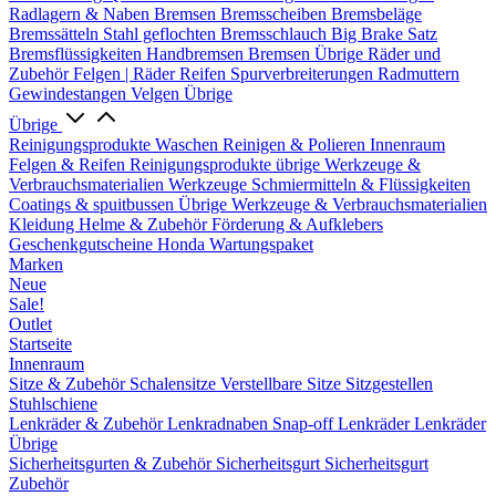
Radlagern & Naben
Bremsen
Bremsscheiben
Bremsbeläge
Bremssätteln
Stahl geflochten Bremsschlauch
Big Brake Satz
Bremsflüssigkeiten
Handbremsen
Bremsen Übrige
Räder und
Zubehör
Felgen | Räder
Reifen
Spurverbreiterungen
Radmuttern
Gewindestangen
Velgen Übrige
Übrige
Reinigungsprodukte
Waschen
Reinigen & Polieren
Innenraum
Felgen & Reifen
Reinigungsprodukte übrige
Werkzeuge &
Verbrauchsmaterialien
Werkzeuge
Schmiermitteln & Flüssigkeiten
Coatings & spuitbussen
Übrige Werkzeuge & Verbrauchsmaterialien
Kleidung
Helme & Zubehör
Förderung & Aufklebers
Geschenkgutscheine
Honda Wartungspaket
Marken
Neue
Sale!
Outlet
Startseite
Innenraum
Sitze & Zubehör
Schalensitze
Verstellbare Sitze
Sitzgestellen
Stuhlschiene
Lenkräder & Zubehör
Lenkradnaben
Snap-off
Lenkräder
Lenkräder
Übrige
Sicherheitsgurten & Zubehör
Sicherheitsgurt
Sicherheitsgurt
Zubehör