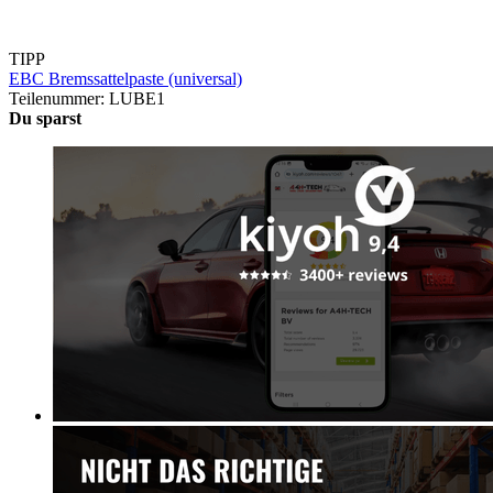
TIPP
EBC Bremssattelpaste (universal)
Teilenummer: LUBE1
Du sparst