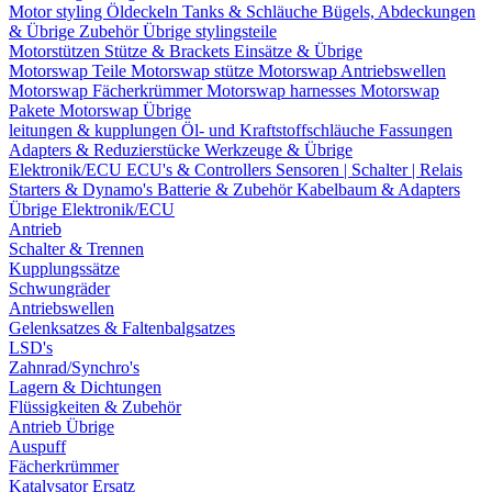
Motor styling
Öldeckeln
Tanks & Schläuche
Bügels, Abdeckungen
& Übrige Zubehör
Übrige stylingsteile
Motorstützen
Stütze & Brackets
Einsätze & Übrige
Motorswap Teile
Motorswap stütze
Motorswap Antriebswellen
Motorswap Fächerkrümmer
Motorswap harnesses
Motorswap
Pakete
Motorswap Übrige
leitungen & kupplungen
Öl- und Kraftstoffschläuche
Fassungen
Adapters & Reduzierstücke
Werkzeuge & Übrige
Elektronik/ECU
ECU's & Controllers
Sensoren | Schalter | Relais
Starters & Dynamo's
Batterie & Zubehör
Kabelbaum & Adapters
Übrige Elektronik/ECU
Antrieb
Schalter & Trennen
Kupplungssätze
Schwungräder
Antriebswellen
Gelenksatzes & Faltenbalgsatzes
LSD's
Zahnrad/Synchro's
Lagern & Dichtungen
Flüssigkeiten & Zubehör
Antrieb Übrige
Auspuff
Fächerkrümmer
Katalysator Ersatz