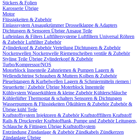
Stickers & Folien
Karosserie Übrige
Motor
Flüssigkeiten & Zubehör
Einlasssystem
Ansaugkrümmer
Drosselklappe & Adapters
Dichtungen & Sensoren
Übrige Ansaug Teile
Lufteinlass & Filters
Luftfiltersysteme
Luftfiltern
Universal Röhren
& Zubehör
Luftfilter Zubehör
Zylinderkopf & Zubehör
Verteilung
Dichtungen & Zubehör
Nockenwellen
Nockenwelle Riemenscheiben
ventile & Zubehör
Styling Teile
Übrige Zylinderkopf & Zubehör
Turbo/Kompressor/NOS
Motorblock Innenteile
Zahnriemen & Pumpen
Lagern &
Wellendichtring
Schrauben & Muttern
Kolben & Zubehör
Pleuelstangen & Kurbelwellen
Lagern & Schmiermitteln
riemen |
Steuerkette | Zubehör
Übrige Moterblock Innenteile
Kühlsystem
Wasserkühlern & kleine Zubehör
Kühlerschläuche
Kühlerlüfter
Thermostat & schalters
Sensoren & Dichtungen
Wasserpumpen & Flüssigkeiten
Ölkühlern & Zubehör
Zubehör &
Übrige kühl Teile
Kraftstoffsystem
Injektoren & Zubehör
Kraftstofffiltern
Kraftstoff
Rails & Druckregler
Kraftstofftank, Pumpe und Zubehör
Leitungen,
Schlauche & Fittingen
Übrige Kraftstoffsystem
Entzündung
Zündanlage & Zubehör
Zündkabels
Zündkerzen
Zündanlage Übrige