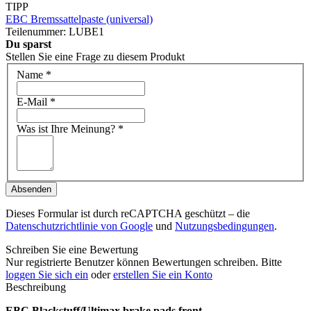
TIPP
EBC Bremssattelpaste (universal)
Teilenummer: LUBE1
Du sparst
Stellen Sie eine Frage zu diesem Produkt
Name
*
E-Mail
*
Was ist Ihre Meinung?
*
Absenden
Dieses Formular ist durch reCAPTCHA geschützt – die
Datenschutzrichtlinie von Google
und
Nutzungsbedingungen
.
Schreiben Sie eine Bewertung
Nur registrierte Benutzer können Bewertungen schreiben. Bitte
loggen Sie sich ein
oder
erstellen Sie ein Konto
Beschreibung
EBC Blackstuff/Ultimax brake pads front.