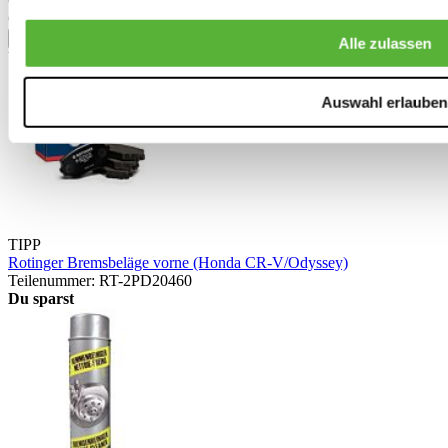
CR-V 2013-2016 1.6 i-DTEC (RE6)
CR-V 2013-2016 2.2 i-DTEC AWD (RE6)
mehr anzeigen
Alle zulassen
Verwandte Produkte
Auswahl erlauben
TIPP
Rotinger Bremsbeläge vorne (Honda CR-V/Odyssey)
Teilenummer: RT-2PD20460
Du sparst