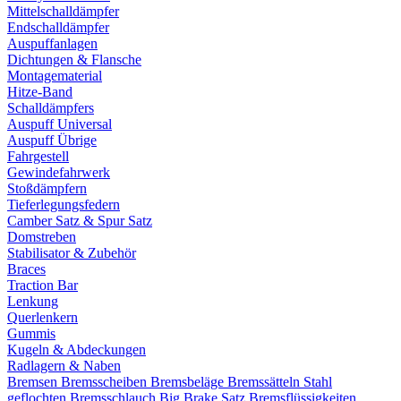
Mittelschalldämpfer
Endschalldämpfer
Auspuffanlagen
Dichtungen & Flansche
Montagematerial
Hitze-Band
Schalldämpfers
Auspuff Universal
Auspuff Übrige
Fahrgestell
Gewindefahrwerk
Stoßdämpfern
Tieferlegungsfedern
Camber Satz & Spur Satz
Domstreben
Stabilisator & Zubehör
Braces
Traction Bar
Lenkung
Querlenkern
Gummis
Kugeln & Abdeckungen
Radlagern & Naben
Bremsen
Bremsscheiben
Bremsbeläge
Bremssätteln
Stahl
geflochten Bremsschlauch
Big Brake Satz
Bremsflüssigkeiten