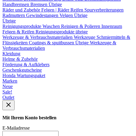
Handbremsen
Bremsen Übrige
Räder und Zubehör
Felgen | Räder
Reifen
Spurverbreiterungen
Radmuttern
Gewindestangen
Velgen Übrige
Übrige
Reinigungsprodukte
Waschen
Reinigen & Polieren
Innenraum
Felgen & Reifen
Reinigungsprodukte übrige
Werkzeuge & Verbrauchsmaterialien
Werkzeuge
Schmiermitteln &
Flüssigkeiten
Coatings & spuitbussen
Übrige Werkzeuge &
Verbrauchsmaterialien
Kleidung
Helme & Zubehör
Förderung & Aufklebers
Geschenkgutscheine
Honda Wartungspaket
Marken
Neue
Sale!
Outlet
Mit Ihrem Konto bestellen
E-Mailadresse