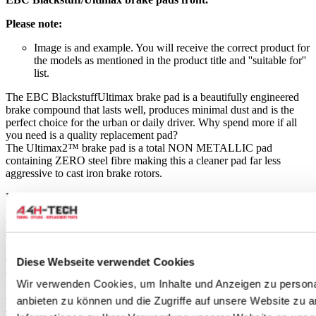
Please note:
Image is and example. You will receive the correct product for
the models as mentioned in the product title and ''suitable for''
list.
The EBC BlackstuffUltimax brake pad is a beautifully engineered
brake compound that lasts well, produces minimal dust and is the
perfect choice for the urban or daily driver. Why spend more if all
you need is a quality replacement pad?
The Ultimax2™ brake pad is a total NON METALLIC pad
containing ZERO steel fibre making this a cleaner pad far less
aggressive to cast iron brake rotors.
EBC Blackstuff/Ultimax brake pads feature:
-Superb daily driver R90 type approved pad
-Features red “brake in’ surface coating for instant safe braking after
install
-New 100 % ECO friendly material with ZERO sulphides
Diese Webseite verwendet Cookies
-No shims for noise reduction needed
Wir verwenden Cookies, um Inhalte und Anzeigen zu personal
-More bite from cold
-Works in hot and dry climates as well as in cold
anbieten zu können und die Zugriffe auf unsere Website zu 
-Fully R 90 approved