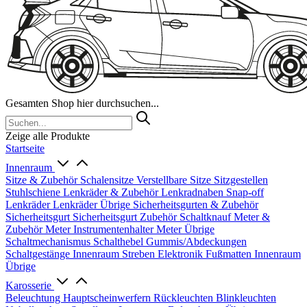
Gesamten Shop hier durchsuchen...
Zeige alle Produkte
Startseite
Innenraum
Sitze & Zubehör
Schalensitze
Verstellbare Sitze
Sitzgestellen
Stuhlschiene
Lenkräder & Zubehör
Lenkradnaben
Snap-off
Lenkräder
Lenkräder Übrige
Sicherheitsgurten & Zubehör
Sicherheitsgurt
Sicherheitsgurt Zubehör
Schaltknauf
Meter &
Zubehör
Meter
Instrumentenhalter
Meter Übrige
Schaltmechanismus
Schalthebel
Gummis/Abdeckungen
Schaltgestänge
Innenraum Streben
Elektronik
Fußmatten
Innenraum
Übrige
Karosserie
Beleuchtung
Hauptscheinwerfern
Rückleuchten
Blinkleuchten