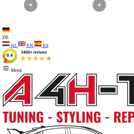
DE
NL
EN
ES
Menü