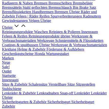
Radlagern & Naben
Bremsen
Bremsscheiben
Bremsbeläge
Bremssätteln
Stahl geflochten Bremsschlauch
Big Brake Satz
Bremsflüssigkeiten
Handbremsen
Bremsen Übrige
Räder und
Zubehör
Felgen | Räder
Reifen
Spurverbreiterungen
Radmuttern
Gewindestangen
Velgen Übrige
Übrige
Reinigungsprodukte
Waschen
Reinigen & Polieren
Innenraum
Felgen & Reifen
Reinigungsprodukte übrige
Werkzeuge &
Verbrauchsmaterialien
Werkzeuge
Schmiermitteln & Flüssigkeiten
Coatings & spuitbussen
Übrige Werkzeuge & Verbrauchsmaterialien
Kleidung
Helme & Zubehör
Förderung & Aufklebers
Geschenkgutscheine
Honda Wartungspaket
Marken
Neue
Sale!
Outlet
Startseite
Innenraum
Sitze & Zubehör
Schalensitze
Verstellbare Sitze
Sitzgestellen
Stuhlschiene
Lenkräder & Zubehör
Lenkradnaben
Snap-off
Lenkräder
Lenkräder
Übrige
Sicherheitsgurten & Zubehör
Sicherheitsgurt
Sicherheitsgurt
Zubehör