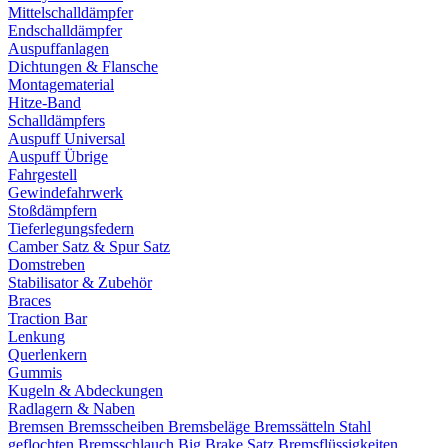
Mittelschalldämpfer
Endschalldämpfer
Auspuffanlagen
Dichtungen & Flansche
Montagematerial
Hitze-Band
Schalldämpfers
Auspuff Universal
Auspuff Übrige
Fahrgestell
Gewindefahrwerk
Stoßdämpfern
Tieferlegungsfedern
Camber Satz & Spur Satz
Domstreben
Stabilisator & Zubehör
Braces
Traction Bar
Lenkung
Querlenkern
Gummis
Kugeln & Abdeckungen
Radlagern & Naben
Bremsen
Bremsscheiben
Bremsbeläge
Bremssätteln
Stahl
geflochten Bremsschlauch
Big Brake Satz
Bremsflüssigkeiten