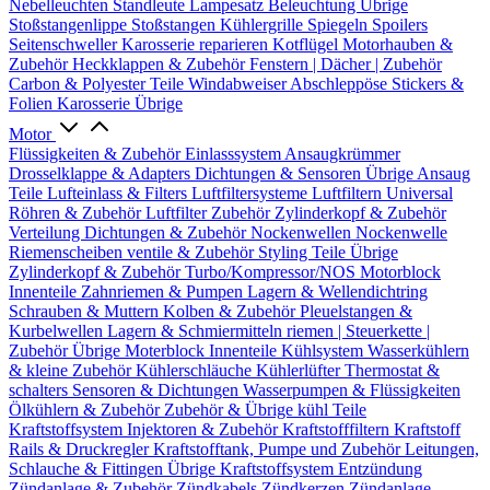
Nebelleuchten
Standleute
Lampesatz
Beleuchtung Übrige
Stoßstangenlippe
Stoßstangen
Kühlergrille
Spiegeln
Spoilers
Seitenschweller
Karosserie reparieren
Kotflügel
Motorhauben &
Zubehör
Heckklappen & Zubehör
Fenstern | Dächer | Zubehör
Carbon & Polyester Teile
Windabweiser
Abschleppöse
Stickers &
Folien
Karosserie Übrige
Motor
Flüssigkeiten & Zubehör
Einlasssystem
Ansaugkrümmer
Drosselklappe & Adapters
Dichtungen & Sensoren
Übrige Ansaug
Teile
Lufteinlass & Filters
Luftfiltersysteme
Luftfiltern
Universal
Röhren & Zubehör
Luftfilter Zubehör
Zylinderkopf & Zubehör
Verteilung
Dichtungen & Zubehör
Nockenwellen
Nockenwelle
Riemenscheiben
ventile & Zubehör
Styling Teile
Übrige
Zylinderkopf & Zubehör
Turbo/Kompressor/NOS
Motorblock
Innenteile
Zahnriemen & Pumpen
Lagern & Wellendichtring
Schrauben & Muttern
Kolben & Zubehör
Pleuelstangen &
Kurbelwellen
Lagern & Schmiermitteln
riemen | Steuerkette |
Zubehör
Übrige Moterblock Innenteile
Kühlsystem
Wasserkühlern
& kleine Zubehör
Kühlerschläuche
Kühlerlüfter
Thermostat &
schalters
Sensoren & Dichtungen
Wasserpumpen & Flüssigkeiten
Ölkühlern & Zubehör
Zubehör & Übrige kühl Teile
Kraftstoffsystem
Injektoren & Zubehör
Kraftstofffiltern
Kraftstoff
Rails & Druckregler
Kraftstofftank, Pumpe und Zubehör
Leitungen,
Schlauche & Fittingen
Übrige Kraftstoffsystem
Entzündung
Zündanlage & Zubehör
Zündkabels
Zündkerzen
Zündanlage