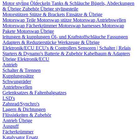
Motor styling
Öldeckeln
Tanks & Schläuche
Bügels, Abdeckungen
& Übrige Zubehör
Übrige stylingsteile
Motorstützen
Stütze & Brackets
Einsätze & Übrige
Motorswap Teile
Motorswap stütze
Motorswap Antriebswellen
Motorswap Fächerkrümmer
Motorswap harnesses
Motorswap
Pakete
Motorswap Übrige
leitungen & kupplungen
Öl- und Kraftstoffschläuche
Fassungen
Adapters & Reduzierstücke
Werkzeuge & Übrige
Elektronik/ECU
ECU's & Controllers
Sensoren | Schalter | Relais
Starters & Dynamo's
Batterie & Zubehör
Kabelbaum & Adapters
Übrige Elektronik/ECU
Antrieb
Schalter & Trennen
Kupplungssätze
Schwungräder
Antriebswellen
Gelenksatzes & Faltenbalgsatzes
LSD's
Zahnrad/Synchro's
Lagern & Dichtungen
Flüssigkeiten & Zubehör
Antrieb Übrige
Auspuff
Fächerkrümmer
Katalysator Ersatz