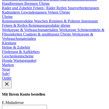
Handbremsen
Bremsen Übrige
Räder und Zubehör
Felgen | Räder
Reifen
Spurverbreiterungen
Radmuttern
Gewindestangen
Velgen Übrige
Übrige
Reinigungsprodukte
Waschen
Reinigen & Polieren
Innenraum
Felgen & Reifen
Reinigungsprodukte übrige
Werkzeuge & Verbrauchsmaterialien
Werkzeuge
Schmiermitteln &
Flüssigkeiten
Coatings & spuitbussen
Übrige Werkzeuge &
Verbrauchsmaterialien
Kleidung
Helme & Zubehör
Förderung & Aufklebers
Geschenkgutscheine
Honda Wartungspaket
Marken
Neue
Sale!
Outlet
Mit Ihrem Konto bestellen
E-Mailadresse