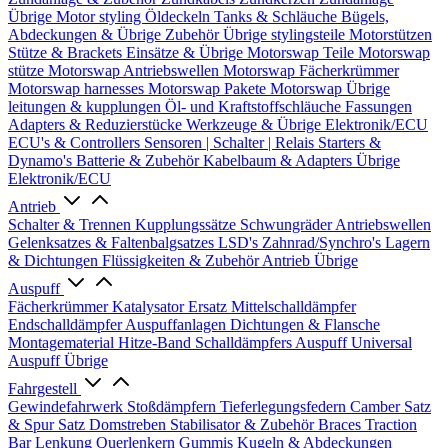
Übrige
Motor styling
Öldeckeln
Tanks & Schläuche
Bügels,
Abdeckungen & Übrige Zubehör
Übrige stylingsteile
Motorstützen
Stütze & Brackets
Einsätze & Übrige
Motorswap Teile
Motorswap
stütze
Motorswap Antriebswellen
Motorswap Fächerkrümmer
Motorswap harnesses
Motorswap Pakete
Motorswap Übrige
leitungen & kupplungen
Öl- und Kraftstoffschläuche
Fassungen
Adapters & Reduzierstücke
Werkzeuge & Übrige
Elektronik/ECU
ECU's & Controllers
Sensoren | Schalter | Relais
Starters &
Dynamo's
Batterie & Zubehör
Kabelbaum & Adapters
Übrige
Elektronik/ECU
Antrieb
Schalter & Trennen
Kupplungssätze
Schwungräder
Antriebswellen
Gelenksatzes & Faltenbalgsatzes
LSD's
Zahnrad/Synchro's
Lagern
& Dichtungen
Flüssigkeiten & Zubehör
Antrieb Übrige
Auspuff
Fächerkrümmer
Katalysator Ersatz
Mittelschalldämpfer
Endschalldämpfer
Auspuffanlagen
Dichtungen & Flansche
Montagematerial
Hitze-Band
Schalldämpfers
Auspuff Universal
Auspuff Übrige
Fahrgestell
Gewindefahrwerk
Stoßdämpfern
Tieferlegungsfedern
Camber Satz
& Spur Satz
Domstreben
Stabilisator & Zubehör
Braces
Traction
Bar
Lenkung
Querlenkern
Gummis
Kugeln & Abdeckungen