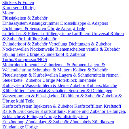
Stickers & Folien
Karosserie Übrige
Motor
Flüssigkeiten & Zubehör
Einlasssystem
Ansaugkrümmer
Drosselklappe & Adapters
Dichtungen & Sensoren
Übrige Ansaug Teile
Lufteinlass & Filters
Luftfiltersysteme
Luftfiltern
Universal Röhren
& Zubehör
Luftfilter Zubehör
Zylinderkopf & Zubehör
Verteilung
Dichtungen & Zubehör
Nockenwellen
Nockenwelle Riemenscheiben
ventile & Zubehör
Styling Teile
Übrige Zylinderkopf & Zubehör
Turbo/Kompressor/NOS
Motorblock Innenteile
Zahnriemen & Pumpen
Lagern &
Wellendichtring
Schrauben & Muttern
Kolben & Zubehör
Pleuelstangen & Kurbelwellen
Lagern & Schmiermitteln
riemen |
Steuerkette | Zubehör
Übrige Moterblock Innenteile
Kühlsystem
Wasserkühlern & kleine Zubehör
Kühlerschläuche
Kühlerlüfter
Thermostat & schalters
Sensoren & Dichtungen
Wasserpumpen & Flüssigkeiten
Ölkühlern & Zubehör
Zubehör &
Übrige kühl Teile
Kraftstoffsystem
Injektoren & Zubehör
Kraftstofffiltern
Kraftstoff
Rails & Druckregler
Kraftstofftank, Pumpe und Zubehör
Leitungen,
Schlauche & Fittingen
Übrige Kraftstoffsystem
Entzündung
Zündanlage & Zubehör
Zündkabels
Zündkerzen
Zündanlage Übrige