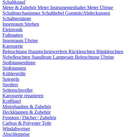
Schaltknauf
Meter & Zubehör
Meter
Instrumentenhalter
Meter Übrige
Schaltmechanismus
Schalthebel
Gummis/Abdeckungen
Schaltgestänge
Innenraum Streben
Elektronik
Fußmatten
Innenraum Übrige
Karosserie
Beleuchtung
Hauptscheinwerfern
Rückleuchten
Blinkleuchten
Nebelleuchten
Standleute
Lampesatz
Beleuchtung Übrige
Stoßstangenlippe
Stoßstangen
Kühlergrille
Spiegeln
Spoilers
Seitenschweller
Karosserie reparieren
Kotflügel
Motorhauben & Zubehör
Heckklappen & Zubehör
Fenstern | Dächer | Zubehör
Carbon & Polyester Teile
Windabweiser
Abschleppöse