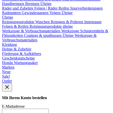
Handbremsen
Bremsen Übrige
Räder und Zubehör
Felgen | Räder
Reifen
Spurverbreiterungen
Radmuttern
Gewindestangen
Velgen Übrige
Übrige
Reinigungsprodukte
Waschen
Reinigen & Polieren
Innenraum
Felgen & Reifen
Reinigungsprodukte übrige
Werkzeuge & Verbrauchsmaterialien
Werkzeuge
Schmiermitteln &
Flüssigkeiten
Coatings & spuitbussen
Übrige Werkzeuge &
Verbrauchsmaterialien
Kleidung
Helme & Zubehör
Förderung & Aufklebers
Geschenkgutscheine
Honda Wartungspaket
Marken
Neue
Sale!
Outlet
Mit Ihrem Konto bestellen
E-Mailadresse