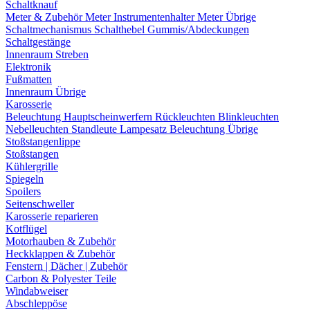
Schaltknauf
Meter & Zubehör
Meter
Instrumentenhalter
Meter Übrige
Schaltmechanismus
Schalthebel
Gummis/Abdeckungen
Schaltgestänge
Innenraum Streben
Elektronik
Fußmatten
Innenraum Übrige
Karosserie
Beleuchtung
Hauptscheinwerfern
Rückleuchten
Blinkleuchten
Nebelleuchten
Standleute
Lampesatz
Beleuchtung Übrige
Stoßstangenlippe
Stoßstangen
Kühlergrille
Spiegeln
Spoilers
Seitenschweller
Karosserie reparieren
Kotflügel
Motorhauben & Zubehör
Heckklappen & Zubehör
Fenstern | Dächer | Zubehör
Carbon & Polyester Teile
Windabweiser
Abschleppöse