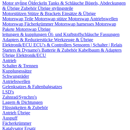
Motor styling
Öldeckeln
Tanks & Schläuche
Bügels, Abdeckungen
& Übrige Zubehör
Übrige stylingsteile
Motorstützen
Stütze & Brackets
Einsätze & Übrige
Motorswap Teile
Motorswap stütze
Motorswap Antriebswellen
Motorswap Fächerkrümmer
Motorswap harnesses
Motorswap
Pakete
Motorswap Übrige
leitungen & kupplungen
Öl- und Kraftstoffschläuche
Fassungen
Adapters & Reduzierstücke
Werkzeuge & Übrige
Elektronik/ECU
ECU's & Controllers
Sensoren | Schalter | Relais
Starters & Dynamo's
Batterie & Zubehör
Kabelbaum & Adapters
Übrige Elektronik/ECU
Antrieb
Schalter & Trennen
Kupplungssätze
Schwungräder
Antriebswellen
Gelenksatzes & Faltenbalgsatzes
LSD's
Zahnrad/Synchro's
Lagern & Dichtungen
Flüssigkeiten & Zubehör
Antrieb Übrige
Auspuff
Fächerkrümmer
Katalysator Ersatz