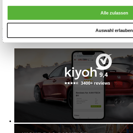
Alle zulassen
TIPP
Auswahl erlauben
ABP Kotflügel links (excl. aussparung)(Honda CR-V 02-07)
Teilenummer: ABP-HRB1101L