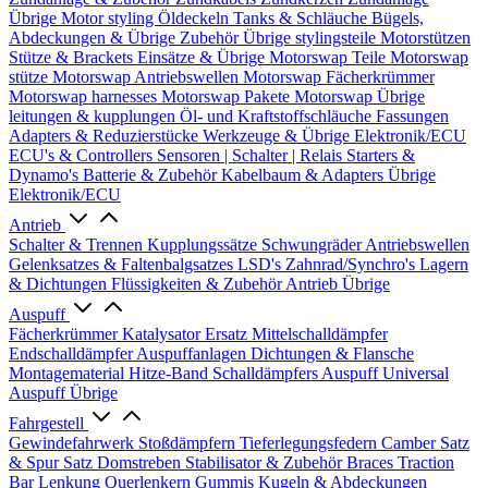
Übrige
Motor styling
Öldeckeln
Tanks & Schläuche
Bügels,
Abdeckungen & Übrige Zubehör
Übrige stylingsteile
Motorstützen
Stütze & Brackets
Einsätze & Übrige
Motorswap Teile
Motorswap
stütze
Motorswap Antriebswellen
Motorswap Fächerkrümmer
Motorswap harnesses
Motorswap Pakete
Motorswap Übrige
leitungen & kupplungen
Öl- und Kraftstoffschläuche
Fassungen
Adapters & Reduzierstücke
Werkzeuge & Übrige
Elektronik/ECU
ECU's & Controllers
Sensoren | Schalter | Relais
Starters &
Dynamo's
Batterie & Zubehör
Kabelbaum & Adapters
Übrige
Elektronik/ECU
Antrieb
Schalter & Trennen
Kupplungssätze
Schwungräder
Antriebswellen
Gelenksatzes & Faltenbalgsatzes
LSD's
Zahnrad/Synchro's
Lagern
& Dichtungen
Flüssigkeiten & Zubehör
Antrieb Übrige
Auspuff
Fächerkrümmer
Katalysator Ersatz
Mittelschalldämpfer
Endschalldämpfer
Auspuffanlagen
Dichtungen & Flansche
Montagematerial
Hitze-Band
Schalldämpfers
Auspuff Universal
Auspuff Übrige
Fahrgestell
Gewindefahrwerk
Stoßdämpfern
Tieferlegungsfedern
Camber Satz
& Spur Satz
Domstreben
Stabilisator & Zubehör
Braces
Traction
Bar
Lenkung
Querlenkern
Gummis
Kugeln & Abdeckungen