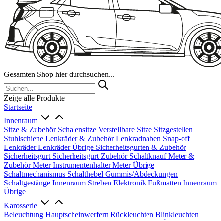
Gesamten Shop hier durchsuchen...
Zeige alle Produkte
Startseite
Innenraum
Sitze & Zubehör
Schalensitze
Verstellbare Sitze
Sitzgestellen
Stuhlschiene
Lenkräder & Zubehör
Lenkradnaben
Snap-off
Lenkräder
Lenkräder Übrige
Sicherheitsgurten & Zubehör
Sicherheitsgurt
Sicherheitsgurt Zubehör
Schaltknauf
Meter &
Zubehör
Meter
Instrumentenhalter
Meter Übrige
Schaltmechanismus
Schalthebel
Gummis/Abdeckungen
Schaltgestänge
Innenraum Streben
Elektronik
Fußmatten
Innenraum
Übrige
Karosserie
Beleuchtung
Hauptscheinwerfern
Rückleuchten
Blinkleuchten