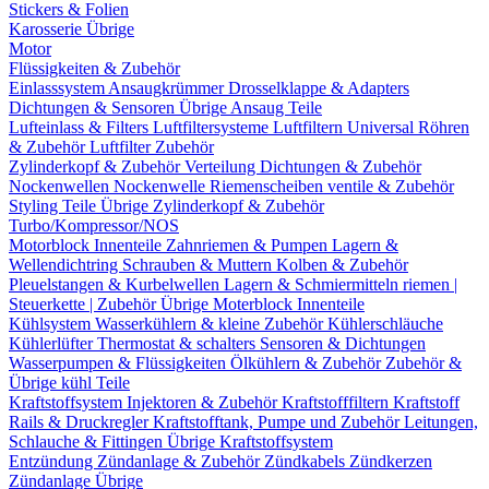
Stickers & Folien
Karosserie Übrige
Motor
Flüssigkeiten & Zubehör
Einlasssystem
Ansaugkrümmer
Drosselklappe & Adapters
Dichtungen & Sensoren
Übrige Ansaug Teile
Lufteinlass & Filters
Luftfiltersysteme
Luftfiltern
Universal Röhren
& Zubehör
Luftfilter Zubehör
Zylinderkopf & Zubehör
Verteilung
Dichtungen & Zubehör
Nockenwellen
Nockenwelle Riemenscheiben
ventile & Zubehör
Styling Teile
Übrige Zylinderkopf & Zubehör
Turbo/Kompressor/NOS
Motorblock Innenteile
Zahnriemen & Pumpen
Lagern &
Wellendichtring
Schrauben & Muttern
Kolben & Zubehör
Pleuelstangen & Kurbelwellen
Lagern & Schmiermitteln
riemen |
Steuerkette | Zubehör
Übrige Moterblock Innenteile
Kühlsystem
Wasserkühlern & kleine Zubehör
Kühlerschläuche
Kühlerlüfter
Thermostat & schalters
Sensoren & Dichtungen
Wasserpumpen & Flüssigkeiten
Ölkühlern & Zubehör
Zubehör &
Übrige kühl Teile
Kraftstoffsystem
Injektoren & Zubehör
Kraftstofffiltern
Kraftstoff
Rails & Druckregler
Kraftstofftank, Pumpe und Zubehör
Leitungen,
Schlauche & Fittingen
Übrige Kraftstoffsystem
Entzündung
Zündanlage & Zubehör
Zündkabels
Zündkerzen
Zündanlage Übrige