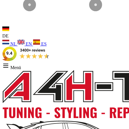
DE
NL
EN
ES
Menü