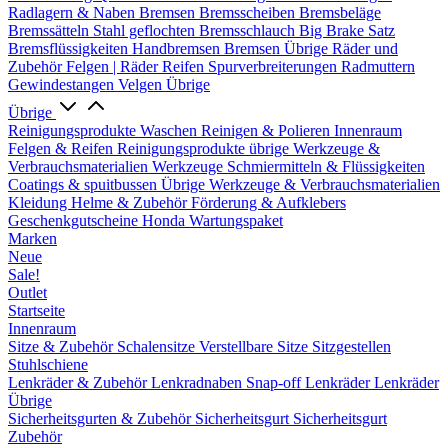
Radlagern & Naben
Bremsen
Bremsscheiben
Bremsbeläge
Bremssätteln
Stahl geflochten Bremsschlauch
Big Brake Satz
Bremsflüssigkeiten
Handbremsen
Bremsen Übrige
Räder und
Zubehör
Felgen | Räder
Reifen
Spurverbreiterungen
Radmuttern
Gewindestangen
Velgen Übrige
Übrige
Reinigungsprodukte
Waschen
Reinigen & Polieren
Innenraum
Felgen & Reifen
Reinigungsprodukte übrige
Werkzeuge &
Verbrauchsmaterialien
Werkzeuge
Schmiermitteln & Flüssigkeiten
Coatings & spuitbussen
Übrige Werkzeuge & Verbrauchsmaterialien
Kleidung
Helme & Zubehör
Förderung & Aufklebers
Geschenkgutscheine
Honda Wartungspaket
Marken
Neue
Sale!
Outlet
Startseite
Innenraum
Sitze & Zubehör
Schalensitze
Verstellbare Sitze
Sitzgestellen
Stuhlschiene
Lenkräder & Zubehör
Lenkradnaben
Snap-off
Lenkräder
Lenkräder
Übrige
Sicherheitsgurten & Zubehör
Sicherheitsgurt
Sicherheitsgurt
Zubehör