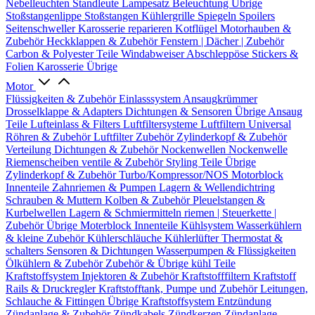
Nebelleuchten
Standleute
Lampesatz
Beleuchtung Übrige
Stoßstangenlippe
Stoßstangen
Kühlergrille
Spiegeln
Spoilers
Seitenschweller
Karosserie reparieren
Kotflügel
Motorhauben &
Zubehör
Heckklappen & Zubehör
Fenstern | Dächer | Zubehör
Carbon & Polyester Teile
Windabweiser
Abschleppöse
Stickers &
Folien
Karosserie Übrige
Motor
Flüssigkeiten & Zubehör
Einlasssystem
Ansaugkrümmer
Drosselklappe & Adapters
Dichtungen & Sensoren
Übrige Ansaug
Teile
Lufteinlass & Filters
Luftfiltersysteme
Luftfiltern
Universal
Röhren & Zubehör
Luftfilter Zubehör
Zylinderkopf & Zubehör
Verteilung
Dichtungen & Zubehör
Nockenwellen
Nockenwelle
Riemenscheiben
ventile & Zubehör
Styling Teile
Übrige
Zylinderkopf & Zubehör
Turbo/Kompressor/NOS
Motorblock
Innenteile
Zahnriemen & Pumpen
Lagern & Wellendichtring
Schrauben & Muttern
Kolben & Zubehör
Pleuelstangen &
Kurbelwellen
Lagern & Schmiermitteln
riemen | Steuerkette |
Zubehör
Übrige Moterblock Innenteile
Kühlsystem
Wasserkühlern
& kleine Zubehör
Kühlerschläuche
Kühlerlüfter
Thermostat &
schalters
Sensoren & Dichtungen
Wasserpumpen & Flüssigkeiten
Ölkühlern & Zubehör
Zubehör & Übrige kühl Teile
Kraftstoffsystem
Injektoren & Zubehör
Kraftstofffiltern
Kraftstoff
Rails & Druckregler
Kraftstofftank, Pumpe und Zubehör
Leitungen,
Schlauche & Fittingen
Übrige Kraftstoffsystem
Entzündung
Zündanlage & Zubehör
Zündkabels
Zündkerzen
Zündanlage