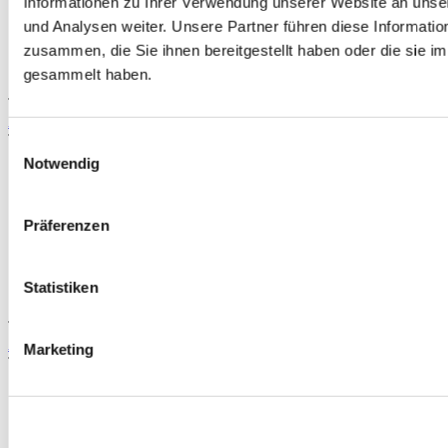
Informationen zu Ihrer Verwendung unserer Website an unse
und Analysen weiter. Unsere Partner führen diese Informati
zusammen, die Sie ihnen bereitgestellt haben oder die sie 
gesammelt haben.
TIPP
ABP Stoßfänger balken (Honda CR-V 02-07)
Teilenummer: ABP-HRB1310
Einwilligungsauswahl
Notwendig
Präferenzen
Statistiken
TIPP
ABP Kotflügel links (incl. aussparung) (Honda CR-V 02-07)
Marketing
Teilenummer: ABP-HRB1102L