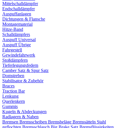
Mittelschalldämpfer
Endschalldämpfer
Auspuffanlagen
Dichtungen & Flansche
Montagematerial
Hitze-Band
Schalldämpfers
Auspuff Universal
Auspuff Übrige
Fahrgestell
Gewindefahrwerk
Stoßdämpfern
Tieferlegungsfedern
Camber Satz & Spur Satz
Domstreben
Stabilisator & Zubehör
Braces
Traction Bar
Lenkung
Querlenkern
Gummis
Kugeln & Abdeckungen
Radlagern & Naben
Bremsen
Bremsscheiben
Bremsbeläge
Bremssätteln
Stahl
geflochten Bremsschlauch
Big Brake Satz
Bremsflüssigkeiten