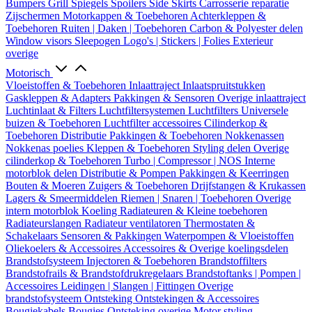
Bumpers
Grill
Spiegels
Spoilers
Side Skirts
Carrosserie reparatie
Zijschermen
Motorkappen & Toebehoren
Achterkleppen &
Toebehoren
Ruiten | Daken | Toebehoren
Carbon & Polyester delen
Window visors
Sleepogen
Logo's | Stickers | Folies
Exterieur
overige
Motorisch
Vloeistoffen & Toebehoren
Inlaattraject
Inlaatspruitstukken
Gaskleppen & Adapters
Pakkingen & Sensoren
Overige inlaattraject
Luchtinlaat & Filters
Luchtfiltersystemen
Luchtfilters
Universele
buizen & Toebehoren
Luchtfilter accessoires
Cilinderkop &
Toebehoren
Distributie
Pakkingen & Toebehoren
Nokkenassen
Nokkenas poelies
Kleppen & Toebehoren
Styling delen
Overige
cilinderkop & Toebehoren
Turbo | Compressor | NOS
Interne
motorblok delen
Distributie & Pompen
Pakkingen & Keerringen
Bouten & Moeren
Zuigers & Toebehoren
Drijfstangen & Krukassen
Lagers & Smeermiddelen
Riemen | Snaren | Toebehoren
Overige
intern motorblok
Koeling
Radiateuren & Kleine toebehoren
Radiateurslangen
Radiateur ventilatoren
Thermostaten &
Schakelaars
Sensoren & Pakkingen
Waterpompen & Vloeistoffen
Oliekoelers & Accessoires
Accessoires & Overige koelingsdelen
Brandstofsysteem
Injectoren & Toebehoren
Brandstoffilters
Brandstofrails & Brandstofdrukregelaars
Brandstoftanks | Pompen |
Accessoires
Leidingen | Slangen | Fittingen
Overige
brandstofsysteem
Ontsteking
Ontstekingen & Accessoires
Bougiekabels
Bougies
Ontsteking overige
Motor styling