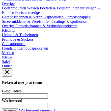
Overige
Poetsproducten
Wassen
Poetsen & Polijsten
Interieur
Velgen &
Banden
Poetsen overige
Gereedschappen & Verbruiksproducten
Gereedschappen
Smeermiddelen & Vloeistoffen
Coatings & spuitbussen
Overige Gereedschappen & Verbruiksproducten
Kleding
Helmen & Toebehoren
Promotie & Stickers
Cadeaubonnen
Honda Onderhoudspakketten
Merken
Nieuw
Sale!
Outlet
Reken af met je account
E-mail adres
Wachtwoord
Wachtwoord vergeten?
Inloggen