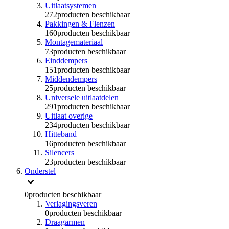
Uitlaatsystemen
272
producten beschikbaar
Pakkingen & Flenzen
160
producten beschikbaar
Montagemateriaal
73
producten beschikbaar
Einddempers
151
producten beschikbaar
Middendempers
25
producten beschikbaar
Universele uitlaatdelen
291
producten beschikbaar
Uitlaat overige
234
producten beschikbaar
Hitteband
16
producten beschikbaar
Silencers
23
producten beschikbaar
Onderstel
0
producten beschikbaar
Verlagingsveren
0
producten beschikbaar
Draagarmen