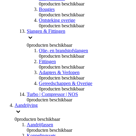
0
producten beschikbaar
Bougies
0
producten beschikbaar
Ontsteking overige
0
producten beschikbaar
Slangen & Fittingen
0
producten beschikbaar
Olie- en brandstofslangen
0
producten beschikbaar
Fittingen
0
producten beschikbaar
Adapters & Verlopen
0
producten beschikbaar
Gereedschappen & Overige
0
producten beschikbaar
Turbo | Compressor | NOS
0
producten beschikbaar
Aandrijving
0
producten beschikbaar
Aandrijfassen
0
producten beschikbaar
Koppelingssets