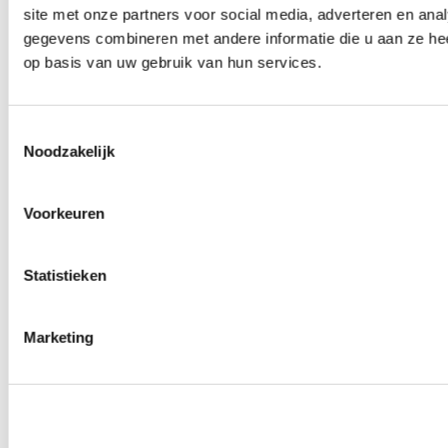
site met onze partners voor social media, adverteren en an
0
producten beschikbaar
Draadeinden
gegevens combineren met andere informatie die u aan ze hee
0
producten beschikbaar
op basis van uw gebruik van hun services.
Velgen overige
0
producten beschikbaar
Velgen | Wielen
0
producten beschikbaar
Toestemmingsselectie
Banden
Noodzakelijk
0
producten beschikbaar
Remmen
Voorkeuren
0
producten beschikbaar
Remschijven
0
producten beschikbaar
Statistieken
Remblokken
0
producten beschikbaar
Remklauwen
0
producten beschikbaar
Marketing
Remleidingen
0
producten beschikbaar
Big brake kits
0
producten beschikbaar
Remvloeistoffen
0
producten beschikbaar