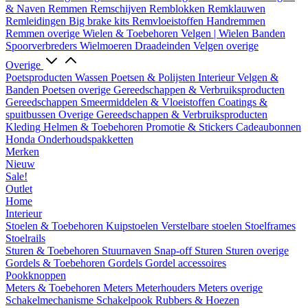
& Naven
Remmen
Remschijven
Remblokken
Remklauwen
Remleidingen
Big brake kits
Remvloeistoffen
Handremmen
Remmen overige
Wielen & Toebehoren
Velgen | Wielen
Banden
Spoorverbreders
Wielmoeren
Draadeinden
Velgen overige
Overige
Poetsproducten
Wassen
Poetsen & Polijsten
Interieur
Velgen &
Banden
Poetsen overige
Gereedschappen & Verbruiksproducten
Gereedschappen
Smeermiddelen & Vloeistoffen
Coatings &
spuitbussen
Overige Gereedschappen & Verbruiksproducten
Kleding
Helmen & Toebehoren
Promotie & Stickers
Cadeaubonnen
Honda Onderhoudspakketten
Merken
Nieuw
Sale!
Outlet
Home
Interieur
Stoelen & Toebehoren
Kuipstoelen
Verstelbare stoelen
Stoelframes
Stoelrails
Sturen & Toebehoren
Stuurnaven
Snap-off
Sturen
Sturen overige
Gordels & Toebehoren
Gordels
Gordel accessoires
Pookknoppen
Meters & Toebehoren
Meters
Meterhouders
Meters overige
Schakelmechanisme
Schakelpook
Rubbers & Hoezen