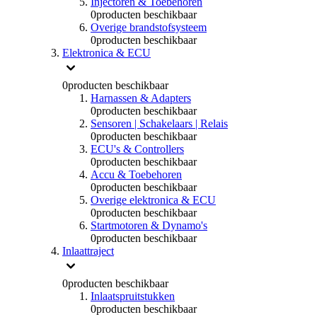
Injectoren & Toebehoren
0
producten beschikbaar
Overige brandstofsysteem
0
producten beschikbaar
Elektronica & ECU
0
producten beschikbaar
Harnassen & Adapters
0
producten beschikbaar
Sensoren | Schakelaars | Relais
0
producten beschikbaar
ECU's & Controllers
0
producten beschikbaar
Accu & Toebehoren
0
producten beschikbaar
Overige elektronica & ECU
0
producten beschikbaar
Startmotoren & Dynamo's
0
producten beschikbaar
Inlaattraject
0
producten beschikbaar
Inlaatspruitstukken
0
producten beschikbaar