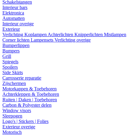
Schakelstangen
Interieur bars
Elektronica
Automatten
Interieur overige
Exterieur
Verlichting
Koplampen
Achterlichten
Knipperlichten
Mistlampen
Corner lichten
Lampensets
Verlichting overige
Bumperlippen
Bumpers
Grill
Spiegels
Spoilers
Side Skirts
Carrosserie reparatie
Zijschermen
Motorkappen & Toebehoren
Achterkleppen & Toebehoren
Ruiten | Daken | Toebehoren
Carbon & Polyester delen
Window visors
Sleepogen
Logo's | Stickers | Folies
Exterieur overige
Motorisch