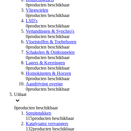
0
producten beschikbaar
Vliegwielen
0
producten beschikbaar
LSD's
0
producten beschikbaar
Vertandingen & Synchro's
0
producten beschikbaar
Vloeistoffen & Toebehoren
0
producten beschikbaar
Schakelen & Ontkoppelen
0
producten beschikbaar
Lagers & Keerringen
0
producten beschikbaar
Homokineten & Hoezen
0
producten beschikbaar
Aandrijving overige
0
producten beschikbaar
Uitlaat
0
producten beschikbaar
Spruitstukken
115
producten beschikbaar
Katalysator vervangers
132
producten beschikbaar