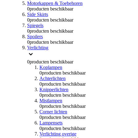
Motorkappen & Toebehoren
0
producten beschikbaar
Side Skirts
0
producten beschikbaar
Spiegels
0
producten beschikbaar
Spoilers
0
producten beschikbaar
Verlichting
0
producten beschikbaar
Koplampen
0
producten beschikbaar
Achterlichten
0
producten beschikbaar
Knipperlichten
0
producten beschikbaar
Mistlampen
0
producten beschikbaar
Corner lichten
0
producten beschikbaar
Lampensets
0
producten beschikbaar
Verlichting overige