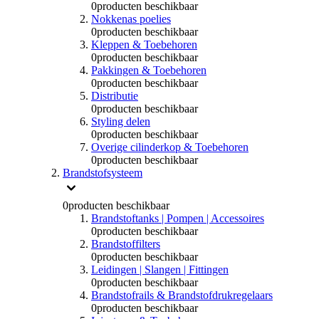
0
producten beschikbaar
Nokkenas poelies
0
producten beschikbaar
Kleppen & Toebehoren
0
producten beschikbaar
Pakkingen & Toebehoren
0
producten beschikbaar
Distributie
0
producten beschikbaar
Styling delen
0
producten beschikbaar
Overige cilinderkop & Toebehoren
0
producten beschikbaar
Brandstofsysteem
0
producten beschikbaar
Brandstoftanks | Pompen | Accessoires
0
producten beschikbaar
Brandstoffilters
0
producten beschikbaar
Leidingen | Slangen | Fittingen
0
producten beschikbaar
Brandstofrails & Brandstofdrukregelaars
0
producten beschikbaar