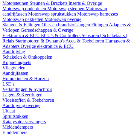
Motorsteunen
Steunen & Brackets
Inserts & Overige
Motorswap onderdelen
Motorswap steunen
Motorswap
aandrijfassen
Motorswap spruitstukken
Motorswap harnesses
Motorswap pakketten
Motorswap overige
Slangen & Fittingen
Olie- en brandstofslangen
Fittingen
Adapters &
Verlopen
Gereedschappen & Overige
Elektronica & ECU
ECU's & Controllers
Sensoren | Schakelaars |
Relais
Startmotoren & Dynamo's
Accu & Toebehoren
Harnassen &
Adapters
Overige elektronica & ECU
Aandrijving
Schakelen & Ontkoppelen
Koppelingssets
Vliegwielen
Aandrijfassen
Homokineten & Hoezen
LSD's
Vertandingen & Synchro's
Lagers & Keerringen
Vloeistoffen & Toebehoren
Aandrijving overige
Uitlaat
Spruitstukken
Katalysator vervangers
Middendempers
Einddempers