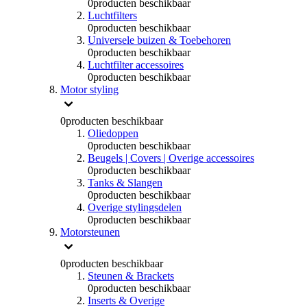
0
producten beschikbaar
Luchtfilters
0
producten beschikbaar
Universele buizen & Toebehoren
0
producten beschikbaar
Luchtfilter accessoires
0
producten beschikbaar
Motor styling
0
producten beschikbaar
Oliedoppen
0
producten beschikbaar
Beugels | Covers | Overige accessoires
0
producten beschikbaar
Tanks & Slangen
0
producten beschikbaar
Overige stylingsdelen
0
producten beschikbaar
Motorsteunen
0
producten beschikbaar
Steunen & Brackets
0
producten beschikbaar
Inserts & Overige