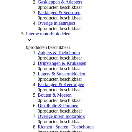
Gaskleppen & Adapters
0
producten beschikbaar
Pakkingen & Sensoren
0
producten beschikbaar
Overige inlaattraject
0
producten beschikbaar
Interne motorblok delen
0
producten beschikbaar
Zuigers & Toebehoren
0
producten beschikbaar
Drijfstangen & Krukassen
0
producten beschikbaar
Lagers & Smeermiddelen
0
producten beschikbaar
Pakkingen & Keerringen
0
producten beschikbaar
Bouten & Moeren
0
producten beschikbaar
Distributie & Pompen
0
producten beschikbaar
Overige intern motorblok
0
producten beschikbaar
Riemen | Snaren | Toebehoren