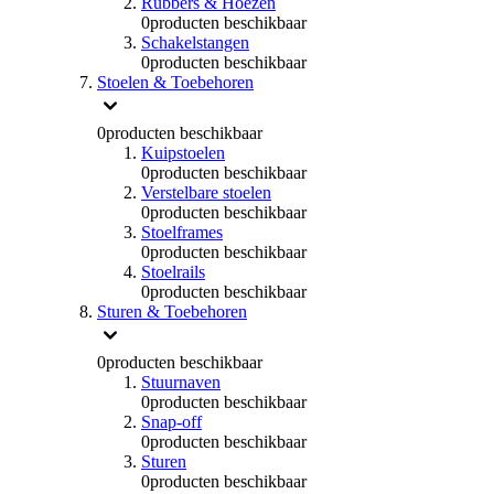
Rubbers & Hoezen
0
producten beschikbaar
Schakelstangen
0
producten beschikbaar
Stoelen & Toebehoren
0
producten beschikbaar
Kuipstoelen
0
producten beschikbaar
Verstelbare stoelen
0
producten beschikbaar
Stoelframes
0
producten beschikbaar
Stoelrails
0
producten beschikbaar
Sturen & Toebehoren
0
producten beschikbaar
Stuurnaven
0
producten beschikbaar
Snap-off
0
producten beschikbaar
Sturen
0
producten beschikbaar