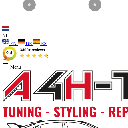
NL
EN
DE
ES
Menu