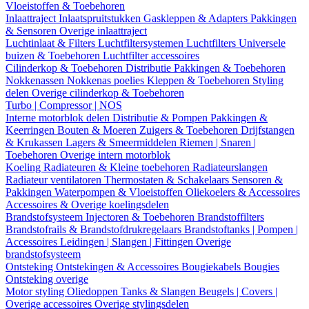
Vloeistoffen & Toebehoren
Inlaattraject
Inlaatspruitstukken
Gaskleppen & Adapters
Pakkingen
& Sensoren
Overige inlaattraject
Luchtinlaat & Filters
Luchtfiltersystemen
Luchtfilters
Universele
buizen & Toebehoren
Luchtfilter accessoires
Cilinderkop & Toebehoren
Distributie
Pakkingen & Toebehoren
Nokkenassen
Nokkenas poelies
Kleppen & Toebehoren
Styling
delen
Overige cilinderkop & Toebehoren
Turbo | Compressor | NOS
Interne motorblok delen
Distributie & Pompen
Pakkingen &
Keerringen
Bouten & Moeren
Zuigers & Toebehoren
Drijfstangen
& Krukassen
Lagers & Smeermiddelen
Riemen | Snaren |
Toebehoren
Overige intern motorblok
Koeling
Radiateuren & Kleine toebehoren
Radiateurslangen
Radiateur ventilatoren
Thermostaten & Schakelaars
Sensoren &
Pakkingen
Waterpompen & Vloeistoffen
Oliekoelers & Accessoires
Accessoires & Overige koelingsdelen
Brandstofsysteem
Injectoren & Toebehoren
Brandstoffilters
Brandstofrails & Brandstofdrukregelaars
Brandstoftanks | Pompen |
Accessoires
Leidingen | Slangen | Fittingen
Overige
brandstofsysteem
Ontsteking
Ontstekingen & Accessoires
Bougiekabels
Bougies
Ontsteking overige
Motor styling
Oliedoppen
Tanks & Slangen
Beugels | Covers |
Overige accessoires
Overige stylingsdelen