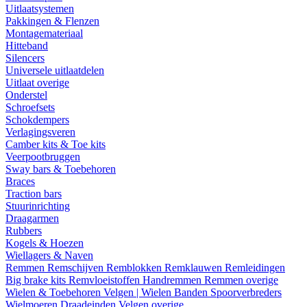
Uitlaatsystemen
Pakkingen & Flenzen
Montagemateriaal
Hitteband
Silencers
Universele uitlaatdelen
Uitlaat overige
Onderstel
Schroefsets
Schokdempers
Verlagingsveren
Camber kits & Toe kits
Veerpootbruggen
Sway bars & Toebehoren
Braces
Traction bars
Stuurinrichting
Draagarmen
Rubbers
Kogels & Hoezen
Wiellagers & Naven
Remmen
Remschijven
Remblokken
Remklauwen
Remleidingen
Big brake kits
Remvloeistoffen
Handremmen
Remmen overige
Wielen & Toebehoren
Velgen | Wielen
Banden
Spoorverbreders
Wielmoeren
Draadeinden
Velgen overige