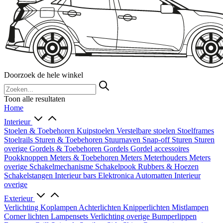
Doorzoek de hele winkel
Toon alle resultaten
Home
Interieur
Stoelen & Toebehoren
Kuipstoelen
Verstelbare stoelen
Stoelframes
Stoelrails
Sturen & Toebehoren
Stuurnaven
Snap-off
Sturen
Sturen
overige
Gordels & Toebehoren
Gordels
Gordel accessoires
Pookknoppen
Meters & Toebehoren
Meters
Meterhouders
Meters
overige
Schakelmechanisme
Schakelpook
Rubbers & Hoezen
Schakelstangen
Interieur bars
Elektronica
Automatten
Interieur
overige
Exterieur
Verlichting
Koplampen
Achterlichten
Knipperlichten
Mistlampen
Corner lichten
Lampensets
Verlichting overige
Bumperlippen