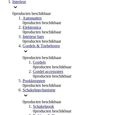
Interieur
0
producten beschikbaar
Automatten
0
producten beschikbaar
Elektronica
0
producten beschikbaar
Interieur bars
0
producten beschikbaar
Gordels & Toebehoren
0
producten beschikbaar
Gordels
0
producten beschikbaar
Gordel accessoires
0
producten beschikbaar
Pookknoppen
0
producten beschikbaar
Schakelmechanisme
0
producten beschikbaar
Schakelpook
0
producten beschikbaar