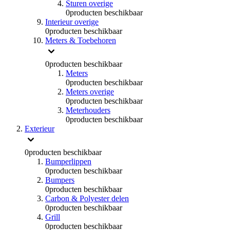
Sturen overige
0
producten beschikbaar
Interieur overige
0
producten beschikbaar
Meters & Toebehoren
0
producten beschikbaar
Meters
0
producten beschikbaar
Meters overige
0
producten beschikbaar
Meterhouders
0
producten beschikbaar
Exterieur
0
producten beschikbaar
Bumperlippen
0
producten beschikbaar
Bumpers
0
producten beschikbaar
Carbon & Polyester delen
0
producten beschikbaar
Grill
0
producten beschikbaar