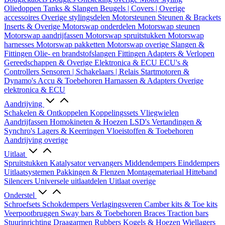
Oliedoppen
Tanks & Slangen
Beugels | Covers | Overige
accessoires
Overige stylingsdelen
Motorsteunen
Steunen & Brackets
Inserts & Overige
Motorswap onderdelen
Motorswap steunen
Motorswap aandrijfassen
Motorswap spruitstukken
Motorswap
harnesses
Motorswap pakketten
Motorswap overige
Slangen &
Fittingen
Olie- en brandstofslangen
Fittingen
Adapters & Verlopen
Gereedschappen & Overige
Elektronica & ECU
ECU's &
Controllers
Sensoren | Schakelaars | Relais
Startmotoren &
Dynamo's
Accu & Toebehoren
Harnassen & Adapters
Overige
elektronica & ECU
Aandrijving
Schakelen & Ontkoppelen
Koppelingssets
Vliegwielen
Aandrijfassen
Homokineten & Hoezen
LSD's
Vertandingen &
Synchro's
Lagers & Keerringen
Vloeistoffen & Toebehoren
Aandrijving overige
Uitlaat
Spruitstukken
Katalysator vervangers
Middendempers
Einddempers
Uitlaatsystemen
Pakkingen & Flenzen
Montagemateriaal
Hitteband
Silencers
Universele uitlaatdelen
Uitlaat overige
Onderstel
Schroefsets
Schokdempers
Verlagingsveren
Camber kits & Toe kits
Veerpootbruggen
Sway bars & Toebehoren
Braces
Traction bars
Stuurinrichting
Draagarmen
Rubbers
Kogels & Hoezen
Wiellagers