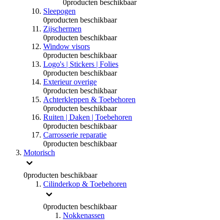
0
producten beschikbaar
Sleepogen
0
producten beschikbaar
Zijschermen
0
producten beschikbaar
Window visors
0
producten beschikbaar
Logo's | Stickers | Folies
0
producten beschikbaar
Exterieur overige
0
producten beschikbaar
Achterkleppen & Toebehoren
0
producten beschikbaar
Ruiten | Daken | Toebehoren
0
producten beschikbaar
Carrosserie reparatie
0
producten beschikbaar
Motorisch
0
producten beschikbaar
Cilinderkop & Toebehoren
0
producten beschikbaar
Nokkenassen