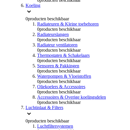
0
producten beschikbaar
Koeling
0
producten beschikbaar
Radiateuren & Kleine toebehoren
0
producten beschikbaar
Radiateurslangen
0
producten beschikbaar
Radiateur ventilatoren
0
producten beschikbaar
Thermostaten & Schakelaars
0
producten beschikbaar
Sensoren & Pakkingen
0
producten beschikbaar
Waterpompen & Vloeistoffen
0
producten beschikbaar
Oliekoelers & Accessoires
0
producten beschikbaar
Accessoires & Overige koelingsdelen
0
producten beschikbaar
Luchtinlaat & Filters
0
producten beschikbaar
Luchtfiltersystemen