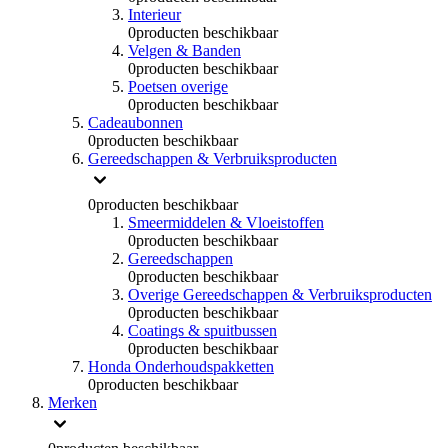
Interieur
0
producten beschikbaar
Velgen & Banden
0
producten beschikbaar
Poetsen overige
0
producten beschikbaar
Cadeaubonnen
0
producten beschikbaar
Gereedschappen & Verbruiksproducten
0
producten beschikbaar
Smeermiddelen & Vloeistoffen
0
producten beschikbaar
Gereedschappen
0
producten beschikbaar
Overige Gereedschappen & Verbruiksproducten
0
producten beschikbaar
Coatings & spuitbussen
0
producten beschikbaar
Honda Onderhoudspakketten
0
producten beschikbaar
Merken