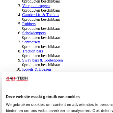
0
producten beschikbaar
Veerpootbruggen
0
producten beschikbaar
Camber kits & Toe kits
0
producten beschikbaar
Rubbers
0
producten beschikbaar
Schokdempers
0
producten beschikbaar
Schroefsets
0
producten beschikbaar
Traction bars
0
producten beschikbaar
Sway bars & Toebehoren
0
producten beschikbaar
Kogels & Hoezen
0
producten beschikbaar
Wiellagers & Naven
0
producten beschikbaar
Wielen & Toebehoren
Deze website maakt gebruik van cookies
0
producten beschikbaar
Spoorverbreders
We gebruiken cookies om content en advertenties te personal
0
producten beschikbaar
bieden en om ons websiteverkeer te analyseren. Ook delen 
Wielmoeren