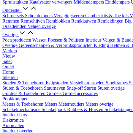
Spruitstukken
Katalysator vervangers
Middendempers
Einddempers
U
Onderstel
Schroefsets
Schokdempers
Verlagingsveren
Camber kits & Toe kits
V
Remmen
Remschijven
Remblokken
Remklauwen
Remleidingen
Big 
Draadeinden
Velgen overige
Overige
Poetsproducten
Wassen
Poetsen & Polijsten
Interieur
Velgen & Band
Overige Gereedschappen & Verbruiksproducten
Kleding
Helmen & 
Merken
Nieuw
Sale!
Outlet
Home
Interieur
Stoelen & Toebehoren
Kuipstoelen
Verstelbare stoelen
Stoelframes
St
Sturen & Toebehoren
Stuurnaven
Snap-off
Sturen
Sturen overige
Gordels & Toebehoren
Gordels
Gordel accessoires
Pookknoppen
Meters & Toebehoren
Meters
Meterhouders
Meters overige
Schakelmechanisme
Schakelpook
Rubbers & Hoezen
Schakelstange
Interieur bars
Elektronica
Automatten
Interieur overige