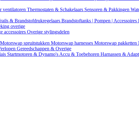
r ventilatoren
Thermostaten & Schakelaars
Sensoren & Pakkingen
Wat
rails & Brandstofdrukregelaars
Brandstoftanks | Pompen | Accessoires
eking overige
ge accessoires
Overige stylingsdelen
Motorswap spruitstukken
Motorswap harnesses
Motorswap pakketten
Verlopen
Gereedschappen & Overige
lais
Startmotoren & Dynamo's
Accu & Toebehoren
Harnassen & Adap