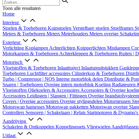
Toon alle resultaten
Home
Interieur
Stoelen & Toebehoren
Kuipstoelen
Verstelbare stoelen
Stoelframes
St
Meters & Toebehoren
Meters
Meterhouders
Meters overige
Schakel
Exterieur
Verlichting
Koplampen
Achterlichten
Knipperlichten
Mistlampen
Cor
Motorkappen & Toebehoren
Achterkleppen & Toebehoren
Ruiten | 
Motorisch
Vloeistoffen & Toebehoren
Inlaattraject
Inlaatspruitstukken
Gasklepp
Toebehoren
Luchtfilter accessoires
Cilinderkop & Toebehoren
Distri
Turbo | Compressor | NOS
Interne motorblok delen
Distributie & P
Snaren | Toebehoren
Overige intern motorblok
Koeling
Radiateuren 
Vloeistoffen
Oliekoelers & Accessoires
Accessoires & Overige koeli
Accessoires
Leidingen | Slangen | Fittingen
Overige brandstofsystee
Covers | Overige accessoires
Overige stylingsdelen
Motorsteunen
Ste
Motorswap harnesses
Motorswap pakketten
Motorswap overige
Slan
Controllers
Sensoren | Schakelaars | Relais
Startmotoren & Dynamo's
Aandrijving
Schakelen & Ontkoppelen
Koppelingssets
Vliegwielen
Aandrijfasse
Uitlaat