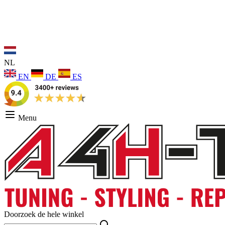
NL
EN
DE
ES
Menu
Doorzoek de hele winkel