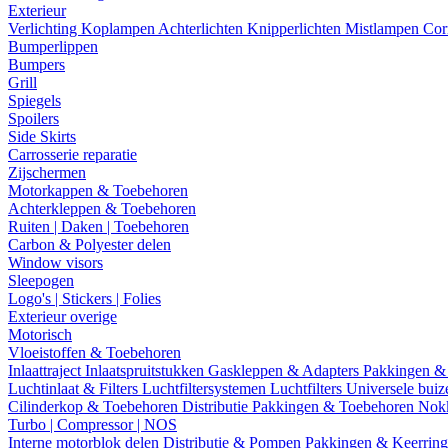
Exterieur
Verlichting
Koplampen
Achterlichten
Knipperlichten
Mistlampen
Cor
Bumperlippen
Bumpers
Grill
Spiegels
Spoilers
Side Skirts
Carrosserie reparatie
Zijschermen
Motorkappen & Toebehoren
Achterkleppen & Toebehoren
Ruiten | Daken | Toebehoren
Carbon & Polyester delen
Window visors
Sleepogen
Logo's | Stickers | Folies
Exterieur overige
Motorisch
Vloeistoffen & Toebehoren
Inlaattraject
Inlaatspruitstukken
Gaskleppen & Adapters
Pakkingen &
Luchtinlaat & Filters
Luchtfiltersystemen
Luchtfilters
Universele bui
Cilinderkop & Toebehoren
Distributie
Pakkingen & Toebehoren
Nok
Turbo | Compressor | NOS
Interne motorblok delen
Distributie & Pompen
Pakkingen & Keerrin