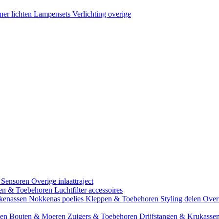
ner lichten
Lampensets
Verlichting overige
 Sensoren
Overige inlaattraject
zen & Toebehoren
Luchtfilter accessoires
kenassen
Nokkenas poelies
Kleppen & Toebehoren
Styling delen
Over
gen
Bouten & Moeren
Zuigers & Toebehoren
Drijfstangen & Krukasse