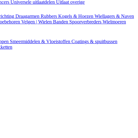
encers
Universele uitlaatdelen
Uitlaat overige
richting
Draagarmen
Rubbers
Kogels & Hoezen
Wiellagers & Naven
Toebehoren
Velgen | Wielen
Banden
Spoorverbreders
Wielmoeren
appen
Smeermiddelen & Vloeistoffen
Coatings & spuitbussen
ketten