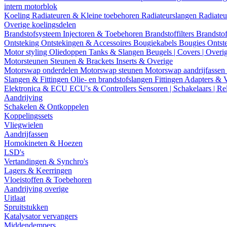
intern motorblok
Koeling
Radiateuren & Kleine toebehoren
Radiateurslangen
Radiateu
Overige koelingsdelen
Brandstofsysteem
Injectoren & Toebehoren
Brandstoffilters
Brandstof
Ontsteking
Ontstekingen & Accessoires
Bougiekabels
Bougies
Ontst
Motor styling
Oliedoppen
Tanks & Slangen
Beugels | Covers | Overi
Motorsteunen
Steunen & Brackets
Inserts & Overige
Motorswap onderdelen
Motorswap steunen
Motorswap aandrijfassen
Slangen & Fittingen
Olie- en brandstofslangen
Fittingen
Adapters & 
Elektronica & ECU
ECU's & Controllers
Sensoren | Schakelaars | Re
Aandrijving
Schakelen & Ontkoppelen
Koppelingssets
Vliegwielen
Aandrijfassen
Homokineten & Hoezen
LSD's
Vertandingen & Synchro's
Lagers & Keerringen
Vloeistoffen & Toebehoren
Aandrijving overige
Uitlaat
Spruitstukken
Katalysator vervangers
Middendempers