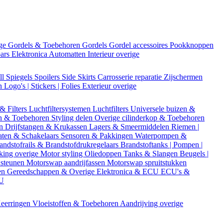
ige
Gordels & Toebehoren
Gordels
Gordel accessoires
Pookknoppen
bars
Elektronica
Automatten
Interieur overige
ll
Spiegels
Spoilers
Side Skirts
Carrosserie reparatie
Zijschermen
en
Logo's | Stickers | Folies
Exterieur overige
 & Filters
Luchtfiltersystemen
Luchtfilters
Universele buizen &
n & Toebehoren
Styling delen
Overige cilinderkop & Toebehoren
en
Drijfstangen & Krukassen
Lagers & Smeermiddelen
Riemen |
aten & Schakelaars
Sensoren & Pakkingen
Waterpompen &
andstofrails & Brandstofdrukregelaars
Brandstoftanks | Pompen |
king overige
Motor styling
Oliedoppen
Tanks & Slangen
Beugels |
 steunen
Motorswap aandrijfassen
Motorswap spruitstukken
en
Gereedschappen & Overige
Elektronica & ECU
ECU's &
CU
eerringen
Vloeistoffen & Toebehoren
Aandrijving overige