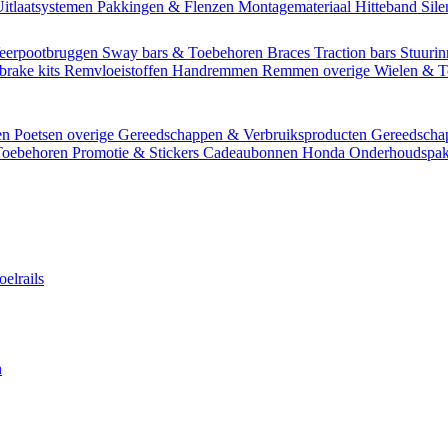
itlaatsystemen
Pakkingen & Flenzen
Montagemateriaal
Hitteband
Sil
eerpootbruggen
Sway bars & Toebehoren
Braces
Traction bars
Stuurin
brake kits
Remvloeistoffen
Handremmen
Remmen overige
Wielen & 
en
Poetsen overige
Gereedschappen & Verbruiksproducten
Gereedsch
Toebehoren
Promotie & Stickers
Cadeaubonnen
Honda Onderhoudspak
oelrails
n