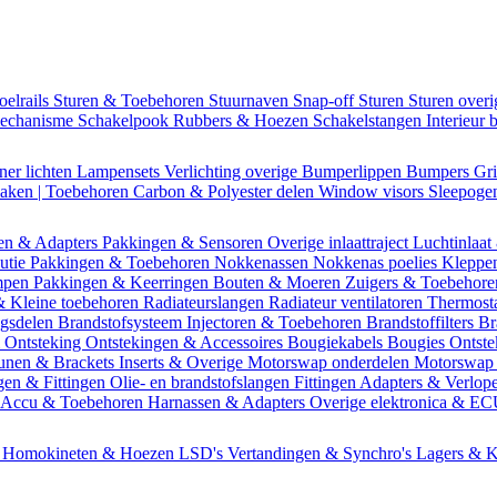
oelrails
Sturen & Toebehoren
Stuurnaven
Snap-off
Sturen
Sturen over
mechanisme
Schakelpook
Rubbers & Hoezen
Schakelstangen
Interieur 
ner lichten
Lampensets
Verlichting overige
Bumperlippen
Bumpers
Gri
Daken | Toebehoren
Carbon & Polyester delen
Window visors
Sleepog
en & Adapters
Pakkingen & Sensoren
Overige inlaattraject
Luchtinlaat
butie
Pakkingen & Toebehoren
Nokkenassen
Nokkenas poelies
Kleppe
ompen
Pakkingen & Keerringen
Bouten & Moeren
Zuigers & Toebehor
& Kleine toebehoren
Radiateurslangen
Radiateur ventilatoren
Thermost
ngsdelen
Brandstofsysteem
Injectoren & Toebehoren
Brandstoffilters
Br
m
Ontsteking
Ontstekingen & Accessoires
Bougiekabels
Bougies
Ontste
unen & Brackets
Inserts & Overige
Motorswap onderdelen
Motorswap
gen & Fittingen
Olie- en brandstofslangen
Fittingen
Adapters & Verlop
Accu & Toebehoren
Harnassen & Adapters
Overige elektronica & E
n
Homokineten & Hoezen
LSD's
Vertandingen & Synchro's
Lagers & K