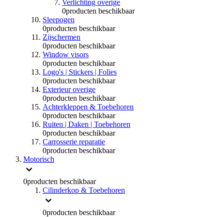
Verlichting overige
0
producten beschikbaar
Sleepogen
0
producten beschikbaar
Zijschermen
0
producten beschikbaar
Window visors
0
producten beschikbaar
Logo's | Stickers | Folies
0
producten beschikbaar
Exterieur overige
0
producten beschikbaar
Achterkleppen & Toebehoren
0
producten beschikbaar
Ruiten | Daken | Toebehoren
0
producten beschikbaar
Carrosserie reparatie
0
producten beschikbaar
Motorisch
0
producten beschikbaar
Cilinderkop & Toebehoren
0
producten beschikbaar