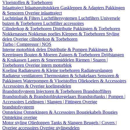
Vloeistoffen & Toebehoren
Inlaattraject
Inlaatspruitstukken
Gaskleppen & Adapters
Pakkingen
& Sensoren
Overige inlaattraject
Luchtinlaat & Filters
Luchtfiltersystemen
Luchtfilters
Universele
buizen & Toebehoren
Luchtfilter accessoires
Cilinderkop & Toebehoren
Distributie
Pakkingen & Toebehoren
Nokkenassen
Nokkenas poelies
Kleppen & Toebehoren
Styling
delen
Overige cilinderkop & Toebehoren
Turbo | Compressor | NOS
Interne motorblok delen
Distributie & Pompen
Pakkingen &
Keerringen
Bouten & Moeren
Zuigers & Toebehoren
Drijfstangen
& Krukassen
Lagers & Smeermiddelen
Riemen | Snaren |
Toebehoren
Overige intern motorblok
Koeling
Radiateuren & Kleine toebehoren
Radiateurslangen
Radiateur ventilatoren
Thermostaten & Schakelaars
Sensoren &
Pakkingen
Waterpompen & Vloeistoffen
Oliekoelers & Accessoires
Accessoires & Overige koelingsdelen
Brandstofsysteem
Injectoren & Toebehoren
Brandstoffilters
Brandstofrails & Brandstofdrukregelaars
Brandstoftanks | Pompen |
Accessoires
Leidingen | Slangen | Fittingen
Overige
brandstofsysteem
Ontsteking
Ontstekingen & Accessoires
Bougiekabels
Bougies
Ontsteking overige
Motor styling
Oliedoppen
Tanks & Slangen
Beugels | Covers |
Overige accessoires
Overige stylingsdelen