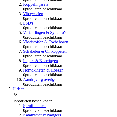
Koppelingssets
0
producten beschikbaar
Vliegwielen
0
producten beschikbaar
LSD's
0
producten beschikbaar
Vertandingen & Synchro's
0
producten beschikbaar
Vloeistoffen & Toebehoren
0
producten beschikbaar
Schakelen & Ontkoppelen
0
producten beschikbaar
Lagers & Keerringen
0
producten beschikbaar
Homokineten & Hoezen
0
producten beschikbaar
Aandrijving overige
0
producten beschikbaar
Uitlaat
0
producten beschikbaar
Spruitstukken
0
producten beschikbaar
Katalysator vervangers