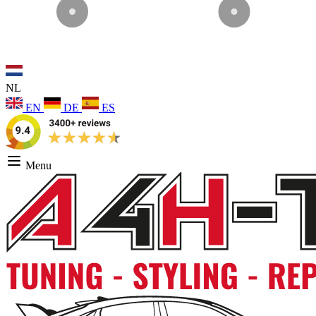
NL
EN
DE
ES
Menu