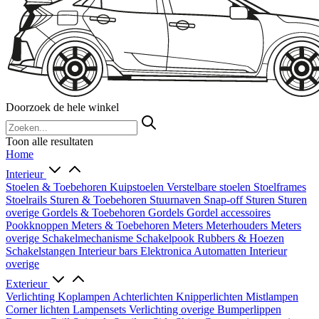
Doorzoek de hele winkel
Toon alle resultaten
Home
Interieur
Stoelen & Toebehoren
Kuipstoelen
Verstelbare stoelen
Stoelframes
Stoelrails
Sturen & Toebehoren
Stuurnaven
Snap-off
Sturen
Sturen
overige
Gordels & Toebehoren
Gordels
Gordel accessoires
Pookknoppen
Meters & Toebehoren
Meters
Meterhouders
Meters
overige
Schakelmechanisme
Schakelpook
Rubbers & Hoezen
Schakelstangen
Interieur bars
Elektronica
Automatten
Interieur
overige
Exterieur
Verlichting
Koplampen
Achterlichten
Knipperlichten
Mistlampen
Corner lichten
Lampensets
Verlichting overige
Bumperlippen