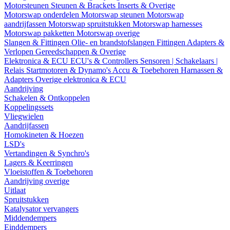
Motorsteunen
Steunen & Brackets
Inserts & Overige
Motorswap onderdelen
Motorswap steunen
Motorswap
aandrijfassen
Motorswap spruitstukken
Motorswap harnesses
Motorswap pakketten
Motorswap overige
Slangen & Fittingen
Olie- en brandstofslangen
Fittingen
Adapters &
Verlopen
Gereedschappen & Overige
Elektronica & ECU
ECU's & Controllers
Sensoren | Schakelaars |
Relais
Startmotoren & Dynamo's
Accu & Toebehoren
Harnassen &
Adapters
Overige elektronica & ECU
Aandrijving
Schakelen & Ontkoppelen
Koppelingssets
Vliegwielen
Aandrijfassen
Homokineten & Hoezen
LSD's
Vertandingen & Synchro's
Lagers & Keerringen
Vloeistoffen & Toebehoren
Aandrijving overige
Uitlaat
Spruitstukken
Katalysator vervangers
Middendempers
Einddempers