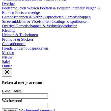
Overige
Poetsproducten
Wassen
Poetsen & Polijsten
Interieur
Velgen &
Banden
Poetsen overige
Gereedschappen & Verbruiksproducten
Gereedschappen
Smeermiddelen & Vloeistoffen
Coatings & spuitbussen
Overige Gereedschappen & Verbruiksproducten
Kleding
Helmen & Toebehoren
Promotie & Stickers
Cadeaubonnen
Honda Onderhoudspakketten
Merken
Nieuw
Sale!
Outlet
Reken af met je account
E-mail adres
Wachtwoord
Wachtwoord vergeten?
Inloggen