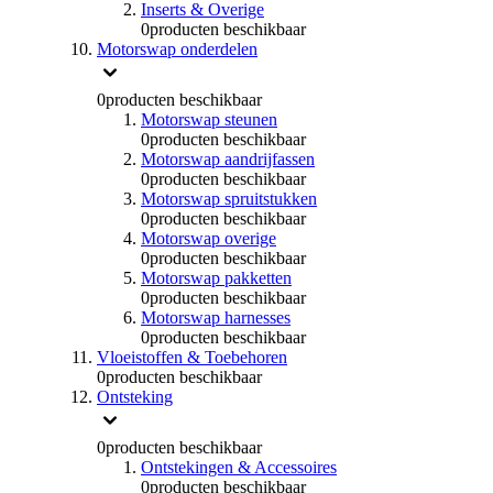
Inserts & Overige
0
producten beschikbaar
Motorswap onderdelen
0
producten beschikbaar
Motorswap steunen
0
producten beschikbaar
Motorswap aandrijfassen
0
producten beschikbaar
Motorswap spruitstukken
0
producten beschikbaar
Motorswap overige
0
producten beschikbaar
Motorswap pakketten
0
producten beschikbaar
Motorswap harnesses
0
producten beschikbaar
Vloeistoffen & Toebehoren
0
producten beschikbaar
Ontsteking
0
producten beschikbaar
Ontstekingen & Accessoires
0
producten beschikbaar