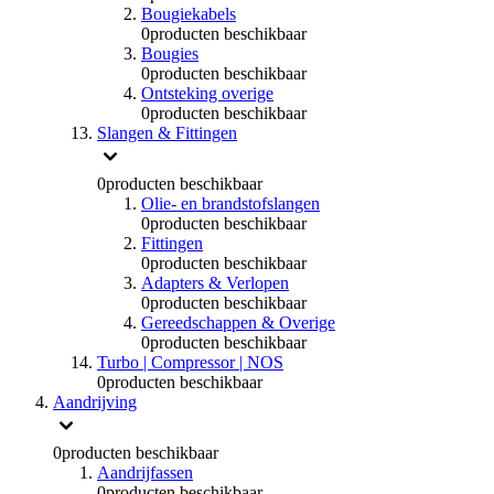
Bougiekabels
0
producten beschikbaar
Bougies
0
producten beschikbaar
Ontsteking overige
0
producten beschikbaar
Slangen & Fittingen
0
producten beschikbaar
Olie- en brandstofslangen
0
producten beschikbaar
Fittingen
0
producten beschikbaar
Adapters & Verlopen
0
producten beschikbaar
Gereedschappen & Overige
0
producten beschikbaar
Turbo | Compressor | NOS
0
producten beschikbaar
Aandrijving
0
producten beschikbaar
Aandrijfassen
0
producten beschikbaar