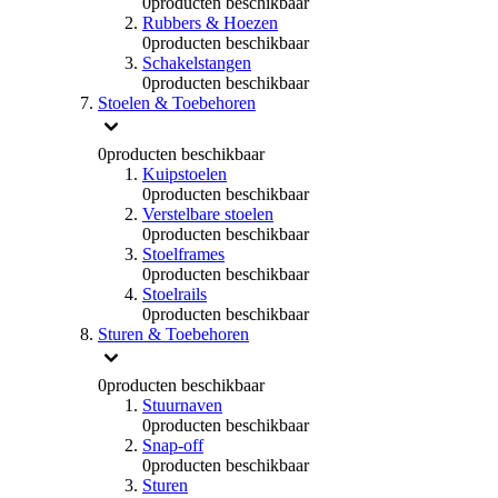
0
producten beschikbaar
Rubbers & Hoezen
0
producten beschikbaar
Schakelstangen
0
producten beschikbaar
Stoelen & Toebehoren
0
producten beschikbaar
Kuipstoelen
0
producten beschikbaar
Verstelbare stoelen
0
producten beschikbaar
Stoelframes
0
producten beschikbaar
Stoelrails
0
producten beschikbaar
Sturen & Toebehoren
0
producten beschikbaar
Stuurnaven
0
producten beschikbaar
Snap-off
0
producten beschikbaar
Sturen