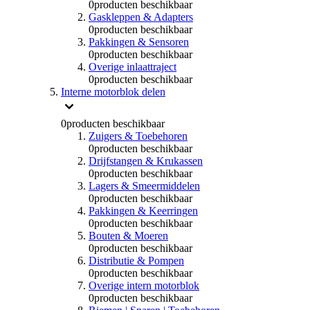
0
producten beschikbaar
Gaskleppen & Adapters
0
producten beschikbaar
Pakkingen & Sensoren
0
producten beschikbaar
Overige inlaattraject
0
producten beschikbaar
Interne motorblok delen
0
producten beschikbaar
Zuigers & Toebehoren
0
producten beschikbaar
Drijfstangen & Krukassen
0
producten beschikbaar
Lagers & Smeermiddelen
0
producten beschikbaar
Pakkingen & Keerringen
0
producten beschikbaar
Bouten & Moeren
0
producten beschikbaar
Distributie & Pompen
0
producten beschikbaar
Overige intern motorblok
0
producten beschikbaar