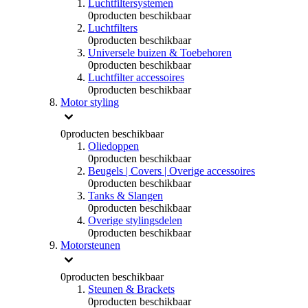
Luchtfiltersystemen
0
producten beschikbaar
Luchtfilters
0
producten beschikbaar
Universele buizen & Toebehoren
0
producten beschikbaar
Luchtfilter accessoires
0
producten beschikbaar
Motor styling
0
producten beschikbaar
Oliedoppen
0
producten beschikbaar
Beugels | Covers | Overige accessoires
0
producten beschikbaar
Tanks & Slangen
0
producten beschikbaar
Overige stylingsdelen
0
producten beschikbaar
Motorsteunen
0
producten beschikbaar
Steunen & Brackets
0
producten beschikbaar