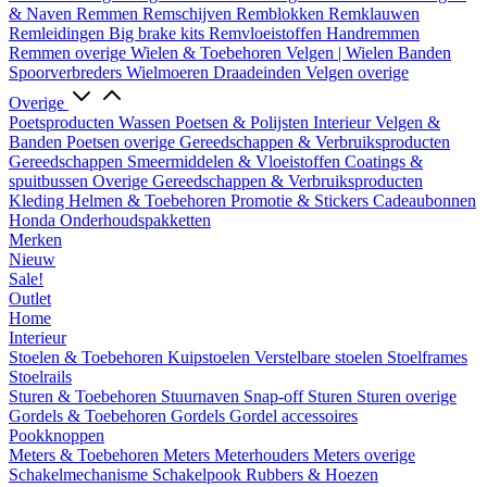
& Naven
Remmen
Remschijven
Remblokken
Remklauwen
Remleidingen
Big brake kits
Remvloeistoffen
Handremmen
Remmen overige
Wielen & Toebehoren
Velgen | Wielen
Banden
Spoorverbreders
Wielmoeren
Draadeinden
Velgen overige
Overige
Poetsproducten
Wassen
Poetsen & Polijsten
Interieur
Velgen &
Banden
Poetsen overige
Gereedschappen & Verbruiksproducten
Gereedschappen
Smeermiddelen & Vloeistoffen
Coatings &
spuitbussen
Overige Gereedschappen & Verbruiksproducten
Kleding
Helmen & Toebehoren
Promotie & Stickers
Cadeaubonnen
Honda Onderhoudspakketten
Merken
Nieuw
Sale!
Outlet
Home
Interieur
Stoelen & Toebehoren
Kuipstoelen
Verstelbare stoelen
Stoelframes
Stoelrails
Sturen & Toebehoren
Stuurnaven
Snap-off
Sturen
Sturen overige
Gordels & Toebehoren
Gordels
Gordel accessoires
Pookknoppen
Meters & Toebehoren
Meters
Meterhouders
Meters overige
Schakelmechanisme
Schakelpook
Rubbers & Hoezen