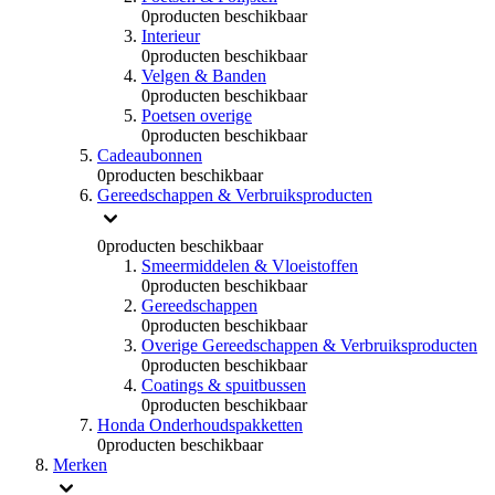
0
producten beschikbaar
Interieur
0
producten beschikbaar
Velgen & Banden
0
producten beschikbaar
Poetsen overige
0
producten beschikbaar
Cadeaubonnen
0
producten beschikbaar
Gereedschappen & Verbruiksproducten
0
producten beschikbaar
Smeermiddelen & Vloeistoffen
0
producten beschikbaar
Gereedschappen
0
producten beschikbaar
Overige Gereedschappen & Verbruiksproducten
0
producten beschikbaar
Coatings & spuitbussen
0
producten beschikbaar
Honda Onderhoudspakketten
0
producten beschikbaar
Merken