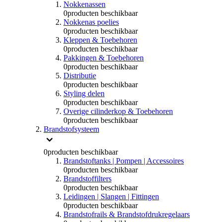
Nokkenassen
0
producten beschikbaar
Nokkenas poelies
0
producten beschikbaar
Kleppen & Toebehoren
0
producten beschikbaar
Pakkingen & Toebehoren
0
producten beschikbaar
Distributie
0
producten beschikbaar
Styling delen
0
producten beschikbaar
Overige cilinderkop & Toebehoren
0
producten beschikbaar
Brandstofsysteem
0
producten beschikbaar
Brandstoftanks | Pompen | Accessoires
0
producten beschikbaar
Brandstoffilters
0
producten beschikbaar
Leidingen | Slangen | Fittingen
0
producten beschikbaar
Brandstofrails & Brandstofdrukregelaars