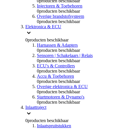
0
producten beschikbaar
Injectoren & Toebehoren
0
producten beschikbaar
Overige brandstofsysteem
0
producten beschikbaar
Elektronica & ECU
0
producten beschikbaar
Harnassen & Adapters
0
producten beschikbaar
Sensoren | Schakelaars | Relais
0
producten beschikbaar
ECU's & Controllers
0
producten beschikbaar
Accu & Toebehoren
0
producten beschikbaar
Overige elektronica & ECU
0
producten beschikbaar
Startmotoren & Dynamo's
0
producten beschikbaar
Inlaattraject
0
producten beschikbaar
Inlaatspruitstukken