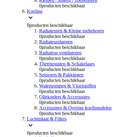
Riemen | Snaren | Toebehoren
0
producten beschikbaar
Koeling
0
producten beschikbaar
Radiateuren & Kleine toebehoren
0
producten beschikbaar
Radiateurslangen
0
producten beschikbaar
Radiateur ventilatoren
0
producten beschikbaar
Thermostaten & Schakelaars
0
producten beschikbaar
Sensoren & Pakkingen
0
producten beschikbaar
Waterpompen & Vloeistoffen
0
producten beschikbaar
Oliekoelers & Accessoires
0
producten beschikbaar
Accessoires & Overige koelingsdelen
0
producten beschikbaar
Luchtinlaat & Filters
0
producten beschikbaar