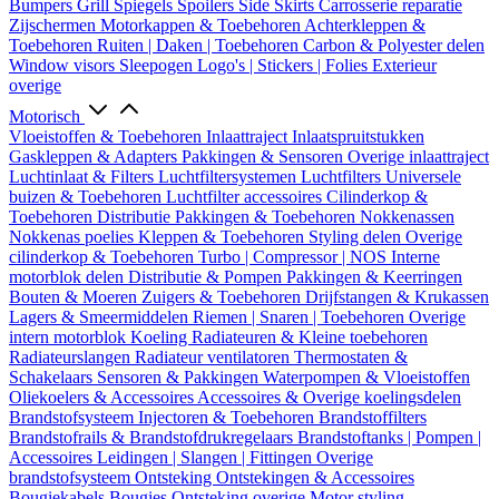
Bumpers
Grill
Spiegels
Spoilers
Side Skirts
Carrosserie reparatie
Zijschermen
Motorkappen & Toebehoren
Achterkleppen &
Toebehoren
Ruiten | Daken | Toebehoren
Carbon & Polyester delen
Window visors
Sleepogen
Logo's | Stickers | Folies
Exterieur
overige
Motorisch
Vloeistoffen & Toebehoren
Inlaattraject
Inlaatspruitstukken
Gaskleppen & Adapters
Pakkingen & Sensoren
Overige inlaattraject
Luchtinlaat & Filters
Luchtfiltersystemen
Luchtfilters
Universele
buizen & Toebehoren
Luchtfilter accessoires
Cilinderkop &
Toebehoren
Distributie
Pakkingen & Toebehoren
Nokkenassen
Nokkenas poelies
Kleppen & Toebehoren
Styling delen
Overige
cilinderkop & Toebehoren
Turbo | Compressor | NOS
Interne
motorblok delen
Distributie & Pompen
Pakkingen & Keerringen
Bouten & Moeren
Zuigers & Toebehoren
Drijfstangen & Krukassen
Lagers & Smeermiddelen
Riemen | Snaren | Toebehoren
Overige
intern motorblok
Koeling
Radiateuren & Kleine toebehoren
Radiateurslangen
Radiateur ventilatoren
Thermostaten &
Schakelaars
Sensoren & Pakkingen
Waterpompen & Vloeistoffen
Oliekoelers & Accessoires
Accessoires & Overige koelingsdelen
Brandstofsysteem
Injectoren & Toebehoren
Brandstoffilters
Brandstofrails & Brandstofdrukregelaars
Brandstoftanks | Pompen |
Accessoires
Leidingen | Slangen | Fittingen
Overige
brandstofsysteem
Ontsteking
Ontstekingen & Accessoires
Bougiekabels
Bougies
Ontsteking overige
Motor styling