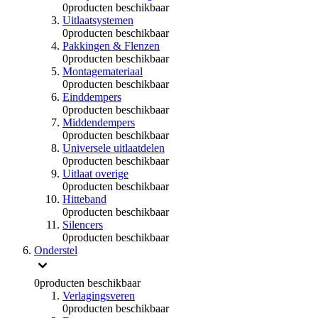
0
producten beschikbaar
Uitlaatsystemen
0
producten beschikbaar
Pakkingen & Flenzen
0
producten beschikbaar
Montagemateriaal
0
producten beschikbaar
Einddempers
0
producten beschikbaar
Middendempers
0
producten beschikbaar
Universele uitlaatdelen
0
producten beschikbaar
Uitlaat overige
0
producten beschikbaar
Hitteband
0
producten beschikbaar
Silencers
0
producten beschikbaar
Onderstel
0
producten beschikbaar
Verlagingsveren
0
producten beschikbaar