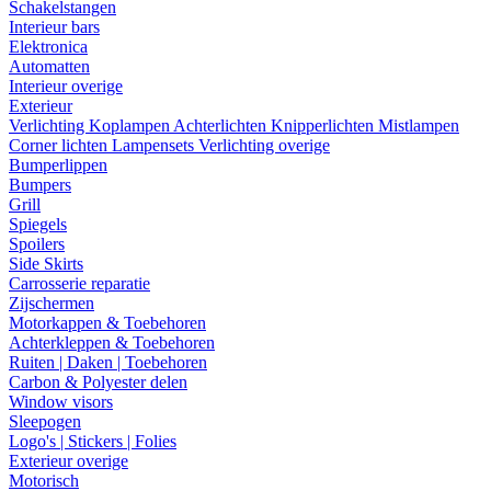
Schakelstangen
Interieur bars
Elektronica
Automatten
Interieur overige
Exterieur
Verlichting
Koplampen
Achterlichten
Knipperlichten
Mistlampen
Corner lichten
Lampensets
Verlichting overige
Bumperlippen
Bumpers
Grill
Spiegels
Spoilers
Side Skirts
Carrosserie reparatie
Zijschermen
Motorkappen & Toebehoren
Achterkleppen & Toebehoren
Ruiten | Daken | Toebehoren
Carbon & Polyester delen
Window visors
Sleepogen
Logo's | Stickers | Folies
Exterieur overige
Motorisch