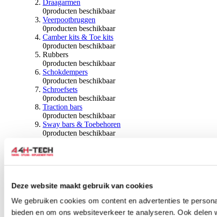
Draagarmen
0
producten beschikbaar
Veerpootbruggen
0
producten beschikbaar
Camber kits & Toe kits
0
producten beschikbaar
Rubbers
0
producten beschikbaar
Schokdempers
0
producten beschikbaar
Schroefsets
0
producten beschikbaar
Traction bars
0
producten beschikbaar
Sway bars & Toebehoren
0
producten beschikbaar
Kogels & Hoezen
0
producten beschikbaar
Wiellagers & Naven
0
producten beschikbaar
Wielen & Toebehoren
Deze website maakt gebruik van cookies
0
producten beschikbaar
We gebruiken cookies om content en advertenties te personal
Spoorverbreders
bieden en om ons websiteverkeer te analyseren. Ook delen 
0
producten beschikbaar