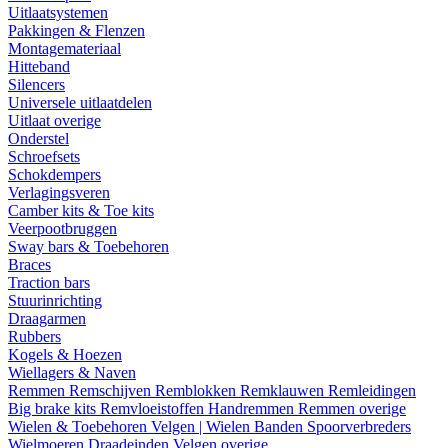
Uitlaatsystemen
Pakkingen & Flenzen
Montagemateriaal
Hitteband
Silencers
Universele uitlaatdelen
Uitlaat overige
Onderstel
Schroefsets
Schokdempers
Verlagingsveren
Camber kits & Toe kits
Veerpootbruggen
Sway bars & Toebehoren
Braces
Traction bars
Stuurinrichting
Draagarmen
Rubbers
Kogels & Hoezen
Wiellagers & Naven
Remmen
Remschijven
Remblokken
Remklauwen
Remleidingen
Big brake kits
Remvloeistoffen
Handremmen
Remmen overige
Wielen & Toebehoren
Velgen | Wielen
Banden
Spoorverbreders
Wielmoeren
Draadeinden
Velgen overige