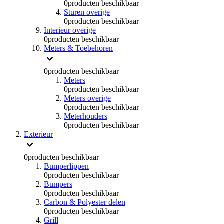
0
producten beschikbaar
Sturen overige
0
producten beschikbaar
Interieur overige
0
producten beschikbaar
Meters & Toebehoren
0
producten beschikbaar
Meters
0
producten beschikbaar
Meters overige
0
producten beschikbaar
Meterhouders
0
producten beschikbaar
Exterieur
0
producten beschikbaar
Bumperlippen
0
producten beschikbaar
Bumpers
0
producten beschikbaar
Carbon & Polyester delen
0
producten beschikbaar
Grill