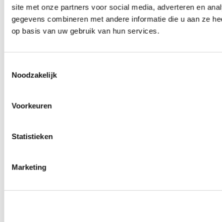
site met onze partners voor social media, adverteren en an
Wielmoeren
0
producten beschikbaar
gegevens combineren met andere informatie die u aan ze hee
Draadeinden
op basis van uw gebruik van hun services.
0
producten beschikbaar
Velgen overige
0
producten beschikbaar
Velgen | Wielen
Toestemmingsselectie
0
producten beschikbaar
Noodzakelijk
Banden
0
producten beschikbaar
Remmen
Voorkeuren
0
producten beschikbaar
Remschijven
Statistieken
0
producten beschikbaar
Remblokken
0
producten beschikbaar
Remklauwen
Marketing
0
producten beschikbaar
Remleidingen
0
producten beschikbaar
Big brake kits
0
producten beschikbaar
Remvloeistoffen