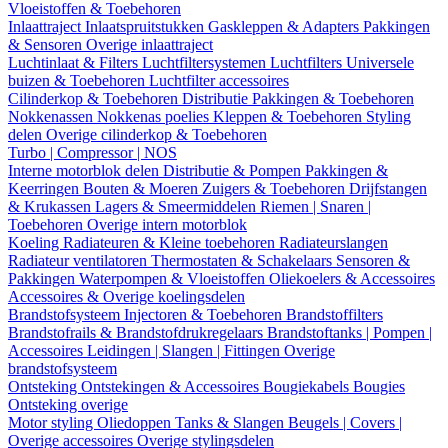
Vloeistoffen & Toebehoren
Inlaattraject
Inlaatspruitstukken
Gaskleppen & Adapters
Pakkingen
& Sensoren
Overige inlaattraject
Luchtinlaat & Filters
Luchtfiltersystemen
Luchtfilters
Universele
buizen & Toebehoren
Luchtfilter accessoires
Cilinderkop & Toebehoren
Distributie
Pakkingen & Toebehoren
Nokkenassen
Nokkenas poelies
Kleppen & Toebehoren
Styling
delen
Overige cilinderkop & Toebehoren
Turbo | Compressor | NOS
Interne motorblok delen
Distributie & Pompen
Pakkingen &
Keerringen
Bouten & Moeren
Zuigers & Toebehoren
Drijfstangen
& Krukassen
Lagers & Smeermiddelen
Riemen | Snaren |
Toebehoren
Overige intern motorblok
Koeling
Radiateuren & Kleine toebehoren
Radiateurslangen
Radiateur ventilatoren
Thermostaten & Schakelaars
Sensoren &
Pakkingen
Waterpompen & Vloeistoffen
Oliekoelers & Accessoires
Accessoires & Overige koelingsdelen
Brandstofsysteem
Injectoren & Toebehoren
Brandstoffilters
Brandstofrails & Brandstofdrukregelaars
Brandstoftanks | Pompen |
Accessoires
Leidingen | Slangen | Fittingen
Overige
brandstofsysteem
Ontsteking
Ontstekingen & Accessoires
Bougiekabels
Bougies
Ontsteking overige
Motor styling
Oliedoppen
Tanks & Slangen
Beugels | Covers |
Overige accessoires
Overige stylingsdelen