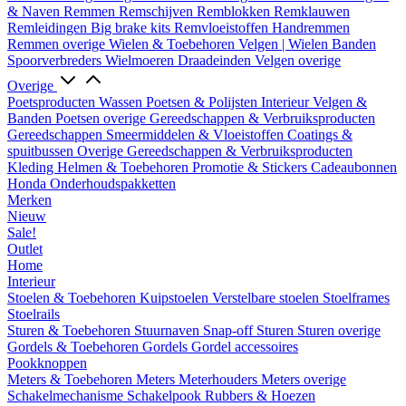
& Naven
Remmen
Remschijven
Remblokken
Remklauwen
Remleidingen
Big brake kits
Remvloeistoffen
Handremmen
Remmen overige
Wielen & Toebehoren
Velgen | Wielen
Banden
Spoorverbreders
Wielmoeren
Draadeinden
Velgen overige
Overige
Poetsproducten
Wassen
Poetsen & Polijsten
Interieur
Velgen &
Banden
Poetsen overige
Gereedschappen & Verbruiksproducten
Gereedschappen
Smeermiddelen & Vloeistoffen
Coatings &
spuitbussen
Overige Gereedschappen & Verbruiksproducten
Kleding
Helmen & Toebehoren
Promotie & Stickers
Cadeaubonnen
Honda Onderhoudspakketten
Merken
Nieuw
Sale!
Outlet
Home
Interieur
Stoelen & Toebehoren
Kuipstoelen
Verstelbare stoelen
Stoelframes
Stoelrails
Sturen & Toebehoren
Stuurnaven
Snap-off
Sturen
Sturen overige
Gordels & Toebehoren
Gordels
Gordel accessoires
Pookknoppen
Meters & Toebehoren
Meters
Meterhouders
Meters overige
Schakelmechanisme
Schakelpook
Rubbers & Hoezen