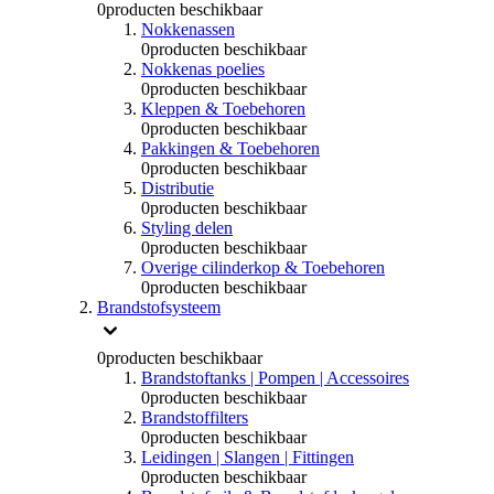
0
producten beschikbaar
Nokkenassen
0
producten beschikbaar
Nokkenas poelies
0
producten beschikbaar
Kleppen & Toebehoren
0
producten beschikbaar
Pakkingen & Toebehoren
0
producten beschikbaar
Distributie
0
producten beschikbaar
Styling delen
0
producten beschikbaar
Overige cilinderkop & Toebehoren
0
producten beschikbaar
Brandstofsysteem
0
producten beschikbaar
Brandstoftanks | Pompen | Accessoires
0
producten beschikbaar
Brandstoffilters
0
producten beschikbaar
Leidingen | Slangen | Fittingen
0
producten beschikbaar