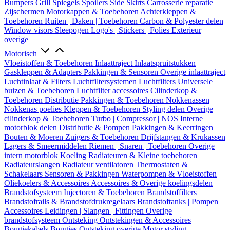
Bumpers
Grill
Spiegels
Spoilers
Side Skirts
Carrosserie reparatie
Zijschermen
Motorkappen & Toebehoren
Achterkleppen &
Toebehoren
Ruiten | Daken | Toebehoren
Carbon & Polyester delen
Window visors
Sleepogen
Logo's | Stickers | Folies
Exterieur
overige
Motorisch
Vloeistoffen & Toebehoren
Inlaattraject
Inlaatspruitstukken
Gaskleppen & Adapters
Pakkingen & Sensoren
Overige inlaattraject
Luchtinlaat & Filters
Luchtfiltersystemen
Luchtfilters
Universele
buizen & Toebehoren
Luchtfilter accessoires
Cilinderkop &
Toebehoren
Distributie
Pakkingen & Toebehoren
Nokkenassen
Nokkenas poelies
Kleppen & Toebehoren
Styling delen
Overige
cilinderkop & Toebehoren
Turbo | Compressor | NOS
Interne
motorblok delen
Distributie & Pompen
Pakkingen & Keerringen
Bouten & Moeren
Zuigers & Toebehoren
Drijfstangen & Krukassen
Lagers & Smeermiddelen
Riemen | Snaren | Toebehoren
Overige
intern motorblok
Koeling
Radiateuren & Kleine toebehoren
Radiateurslangen
Radiateur ventilatoren
Thermostaten &
Schakelaars
Sensoren & Pakkingen
Waterpompen & Vloeistoffen
Oliekoelers & Accessoires
Accessoires & Overige koelingsdelen
Brandstofsysteem
Injectoren & Toebehoren
Brandstoffilters
Brandstofrails & Brandstofdrukregelaars
Brandstoftanks | Pompen |
Accessoires
Leidingen | Slangen | Fittingen
Overige
brandstofsysteem
Ontsteking
Ontstekingen & Accessoires
Bougiekabels
Bougies
Ontsteking overige
Motor styling