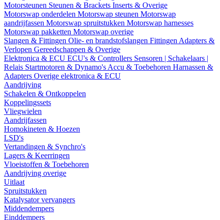
Motorsteunen
Steunen & Brackets
Inserts & Overige
Motorswap onderdelen
Motorswap steunen
Motorswap
aandrijfassen
Motorswap spruitstukken
Motorswap harnesses
Motorswap pakketten
Motorswap overige
Slangen & Fittingen
Olie- en brandstofslangen
Fittingen
Adapters &
Verlopen
Gereedschappen & Overige
Elektronica & ECU
ECU's & Controllers
Sensoren | Schakelaars |
Relais
Startmotoren & Dynamo's
Accu & Toebehoren
Harnassen &
Adapters
Overige elektronica & ECU
Aandrijving
Schakelen & Ontkoppelen
Koppelingssets
Vliegwielen
Aandrijfassen
Homokineten & Hoezen
LSD's
Vertandingen & Synchro's
Lagers & Keerringen
Vloeistoffen & Toebehoren
Aandrijving overige
Uitlaat
Spruitstukken
Katalysator vervangers
Middendempers
Einddempers