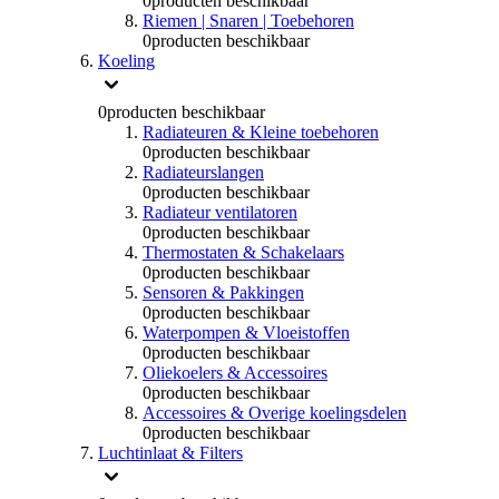
0
producten beschikbaar
Riemen | Snaren | Toebehoren
0
producten beschikbaar
Koeling
0
producten beschikbaar
Radiateuren & Kleine toebehoren
0
producten beschikbaar
Radiateurslangen
0
producten beschikbaar
Radiateur ventilatoren
0
producten beschikbaar
Thermostaten & Schakelaars
0
producten beschikbaar
Sensoren & Pakkingen
0
producten beschikbaar
Waterpompen & Vloeistoffen
0
producten beschikbaar
Oliekoelers & Accessoires
0
producten beschikbaar
Accessoires & Overige koelingsdelen
0
producten beschikbaar
Luchtinlaat & Filters