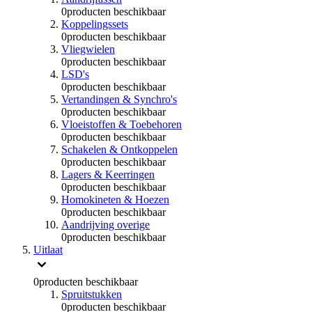
0
producten beschikbaar
Koppelingssets
0
producten beschikbaar
Vliegwielen
0
producten beschikbaar
LSD's
0
producten beschikbaar
Vertandingen & Synchro's
0
producten beschikbaar
Vloeistoffen & Toebehoren
0
producten beschikbaar
Schakelen & Ontkoppelen
0
producten beschikbaar
Lagers & Keerringen
0
producten beschikbaar
Homokineten & Hoezen
0
producten beschikbaar
Aandrijving overige
0
producten beschikbaar
Uitlaat
0
producten beschikbaar
Spruitstukken
0
producten beschikbaar