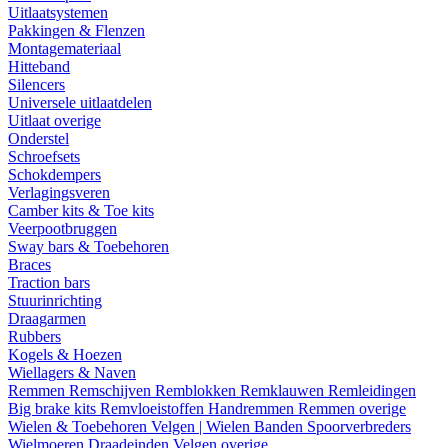
Uitlaatsystemen
Pakkingen & Flenzen
Montagemateriaal
Hitteband
Silencers
Universele uitlaatdelen
Uitlaat overige
Onderstel
Schroefsets
Schokdempers
Verlagingsveren
Camber kits & Toe kits
Veerpootbruggen
Sway bars & Toebehoren
Braces
Traction bars
Stuurinrichting
Draagarmen
Rubbers
Kogels & Hoezen
Wiellagers & Naven
Remmen
Remschijven
Remblokken
Remklauwen
Remleidingen
Big brake kits
Remvloeistoffen
Handremmen
Remmen overige
Wielen & Toebehoren
Velgen | Wielen
Banden
Spoorverbreders
Wielmoeren
Draadeinden
Velgen overige