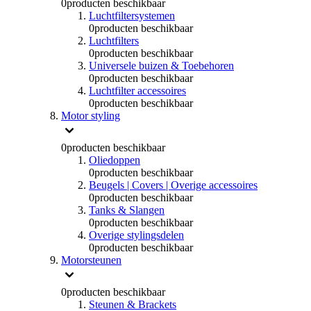
0
producten beschikbaar
Luchtfiltersystemen
0
producten beschikbaar
Luchtfilters
0
producten beschikbaar
Universele buizen & Toebehoren
0
producten beschikbaar
Luchtfilter accessoires
0
producten beschikbaar
Motor styling
0
producten beschikbaar
Oliedoppen
0
producten beschikbaar
Beugels | Covers | Overige accessoires
0
producten beschikbaar
Tanks & Slangen
0
producten beschikbaar
Overige stylingsdelen
0
producten beschikbaar
Motorsteunen
0
producten beschikbaar
Steunen & Brackets