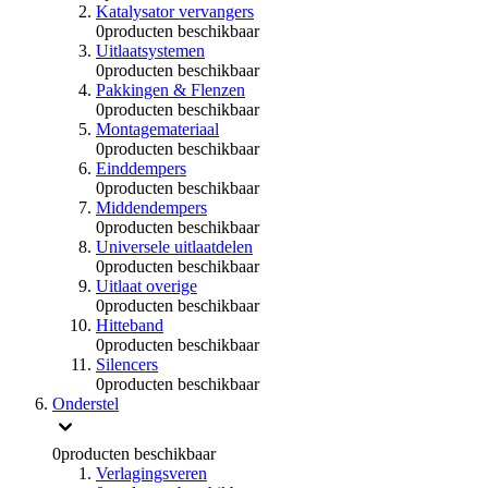
Katalysator vervangers
0
producten beschikbaar
Uitlaatsystemen
0
producten beschikbaar
Pakkingen & Flenzen
0
producten beschikbaar
Montagemateriaal
0
producten beschikbaar
Einddempers
0
producten beschikbaar
Middendempers
0
producten beschikbaar
Universele uitlaatdelen
0
producten beschikbaar
Uitlaat overige
0
producten beschikbaar
Hitteband
0
producten beschikbaar
Silencers
0
producten beschikbaar
Onderstel
0
producten beschikbaar
Verlagingsveren