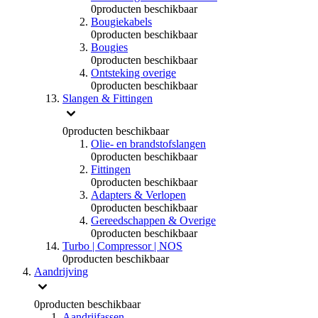
0
producten beschikbaar
Bougiekabels
0
producten beschikbaar
Bougies
0
producten beschikbaar
Ontsteking overige
0
producten beschikbaar
Slangen & Fittingen
0
producten beschikbaar
Olie- en brandstofslangen
0
producten beschikbaar
Fittingen
0
producten beschikbaar
Adapters & Verlopen
0
producten beschikbaar
Gereedschappen & Overige
0
producten beschikbaar
Turbo | Compressor | NOS
0
producten beschikbaar
Aandrijving
0
producten beschikbaar
Aandrijfassen