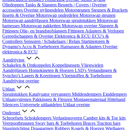
Oliedoppen
Tanks & Slangen
Beugels | Covers | Overige
accessoires
Overige stylingsdelen
Motorsteunen
Steunen & Brackets
Inserts & Overige
Motorswap onderdelen
Motorswap steunen
Motorswap aandrijfassen
Motorswap spruitstukken
Motorswap
harnesses
Motorswap pakketten
Motorswap overige
Slangen &
Fittingen
Olie- en brandstofslangen
Fittingen
Adapters & Verlopen
Gereedschappen & Overige
Elektronica & ECU
ECU's &
Controllers
Sensoren | Schakelaars | Relais
Startmotoren &
Dynamo's
Accu & Toebehoren
Harnassen & Adapters
Overige
elektronica & ECU
Aandrijving
Schakelen & Ontkoppelen
Koppelingssets
Vliegwielen
Aandrijfassen
Homokineten & Hoezen
LSD's
Vertandingen &
Synchro's
Lagers & Keerringen
Vloeistoffen & Toebehoren
Aandrijving overige
Uitlaat
Spruitstukken
Katalysator vervangers
Middendempers
Einddempers
Uitlaatsystemen
Pakkingen & Flenzen
Montagemateriaal
Hitteband
Silencers
Universele uitlaatdelen
Uitlaat overige
Onderstel
Schroefsets
Schokdempers
Verlagingsveren
Camber kits & Toe kits
Veerpootbruggen
Sway bars & Toebehoren
Braces
Traction bars
Stuurinrichting
Draagarmen
Rubbers
Kogels & Hoezen
Wiellagers