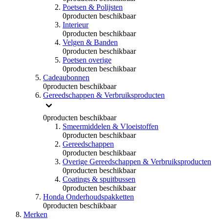
Poetsen & Polijsten
0
producten beschikbaar
Interieur
0
producten beschikbaar
Velgen & Banden
0
producten beschikbaar
Poetsen overige
0
producten beschikbaar
Cadeaubonnen
0
producten beschikbaar
Gereedschappen & Verbruiksproducten
0
producten beschikbaar
Smeermiddelen & Vloeistoffen
0
producten beschikbaar
Gereedschappen
0
producten beschikbaar
Overige Gereedschappen & Verbruiksproducten
0
producten beschikbaar
Coatings & spuitbussen
0
producten beschikbaar
Honda Onderhoudspakketten
0
producten beschikbaar
Merken