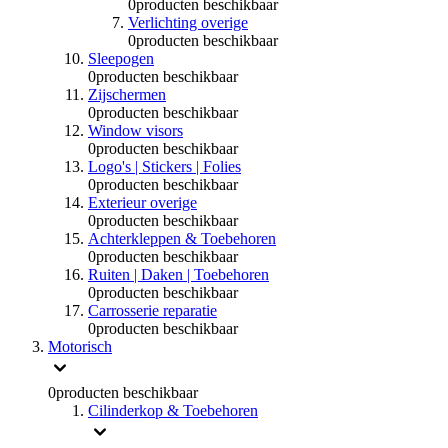
0
producten beschikbaar
Verlichting overige
0
producten beschikbaar
Sleepogen
0
producten beschikbaar
Zijschermen
0
producten beschikbaar
Window visors
0
producten beschikbaar
Logo's | Stickers | Folies
0
producten beschikbaar
Exterieur overige
0
producten beschikbaar
Achterkleppen & Toebehoren
0
producten beschikbaar
Ruiten | Daken | Toebehoren
0
producten beschikbaar
Carrosserie reparatie
0
producten beschikbaar
Motorisch
0
producten beschikbaar
Cilinderkop & Toebehoren