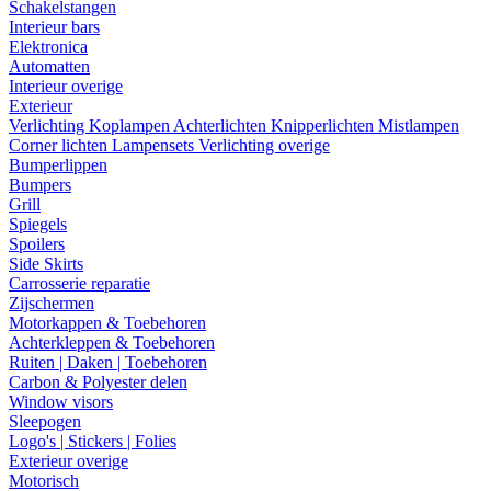
Schakelstangen
Interieur bars
Elektronica
Automatten
Interieur overige
Exterieur
Verlichting
Koplampen
Achterlichten
Knipperlichten
Mistlampen
Corner lichten
Lampensets
Verlichting overige
Bumperlippen
Bumpers
Grill
Spiegels
Spoilers
Side Skirts
Carrosserie reparatie
Zijschermen
Motorkappen & Toebehoren
Achterkleppen & Toebehoren
Ruiten | Daken | Toebehoren
Carbon & Polyester delen
Window visors
Sleepogen
Logo's | Stickers | Folies
Exterieur overige
Motorisch