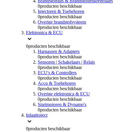
Brandstofrails & Brandstofdrukregelaars
0
producten beschikbaar
Injectoren & Toebehoren
0
producten beschikbaar
Overige brandstofsysteem
0
producten beschikbaar
Elektronica & ECU
0
producten beschikbaar
Harnassen & Adapters
0
producten beschikbaar
Sensoren | Schakelaars | Relais
0
producten beschikbaar
ECU's & Controllers
0
producten beschikbaar
Accu & Toebehoren
0
producten beschikbaar
Overige elektronica & ECU
0
producten beschikbaar
Startmotoren & Dynamo's
0
producten beschikbaar
Inlaattraject
0
producten beschikbaar