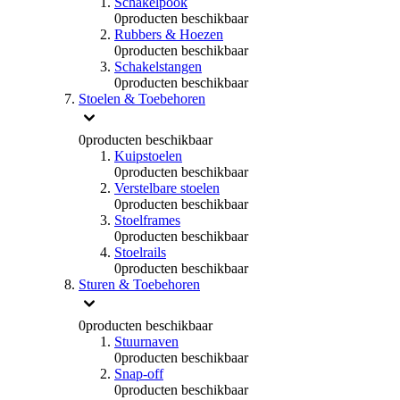
Schakelpook
0
producten beschikbaar
Rubbers & Hoezen
0
producten beschikbaar
Schakelstangen
0
producten beschikbaar
Stoelen & Toebehoren
0
producten beschikbaar
Kuipstoelen
0
producten beschikbaar
Verstelbare stoelen
0
producten beschikbaar
Stoelframes
0
producten beschikbaar
Stoelrails
0
producten beschikbaar
Sturen & Toebehoren
0
producten beschikbaar
Stuurnaven
0
producten beschikbaar
Snap-off
0
producten beschikbaar