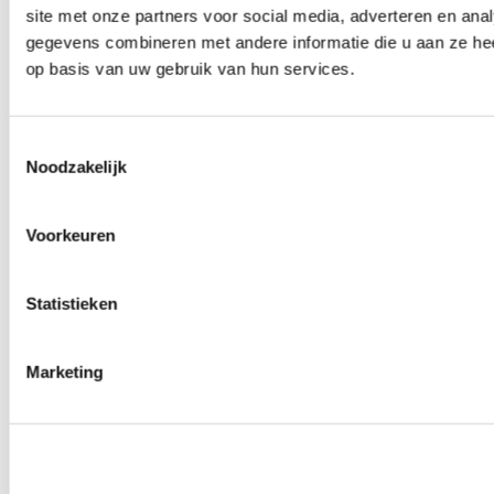
site met onze partners voor social media, adverteren en an
0
producten beschikbaar
Wielmoeren
gegevens combineren met andere informatie die u aan ze hee
0
producten beschikbaar
op basis van uw gebruik van hun services.
Draadeinden
0
producten beschikbaar
Velgen overige
0
producten beschikbaar
Toestemmingsselectie
Velgen | Wielen
Noodzakelijk
0
producten beschikbaar
Banden
0
producten beschikbaar
Voorkeuren
Remmen
0
producten beschikbaar
Statistieken
Remschijven
0
producten beschikbaar
Remblokken
0
producten beschikbaar
Marketing
Remklauwen
0
producten beschikbaar
Remleidingen
0
producten beschikbaar
Big brake kits
0
producten beschikbaar