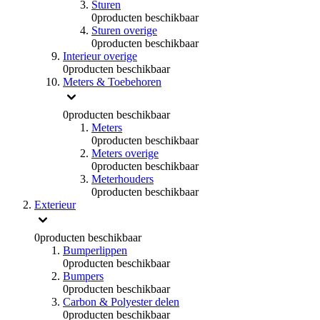
Sturen
0
producten beschikbaar
Sturen overige
0
producten beschikbaar
Interieur overige
0
producten beschikbaar
Meters & Toebehoren
0
producten beschikbaar
Meters
0
producten beschikbaar
Meters overige
0
producten beschikbaar
Meterhouders
0
producten beschikbaar
Exterieur
0
producten beschikbaar
Bumperlippen
0
producten beschikbaar
Bumpers
0
producten beschikbaar
Carbon & Polyester delen
0
producten beschikbaar