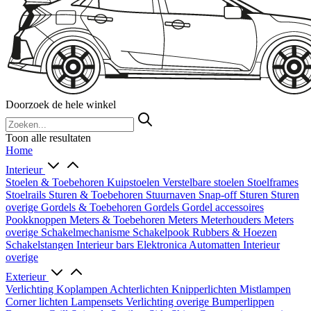
Doorzoek de hele winkel
Toon alle resultaten
Home
Interieur
Stoelen & Toebehoren
Kuipstoelen
Verstelbare stoelen
Stoelframes
Stoelrails
Sturen & Toebehoren
Stuurnaven
Snap-off
Sturen
Sturen
overige
Gordels & Toebehoren
Gordels
Gordel accessoires
Pookknoppen
Meters & Toebehoren
Meters
Meterhouders
Meters
overige
Schakelmechanisme
Schakelpook
Rubbers & Hoezen
Schakelstangen
Interieur bars
Elektronica
Automatten
Interieur
overige
Exterieur
Verlichting
Koplampen
Achterlichten
Knipperlichten
Mistlampen
Corner lichten
Lampensets
Verlichting overige
Bumperlippen