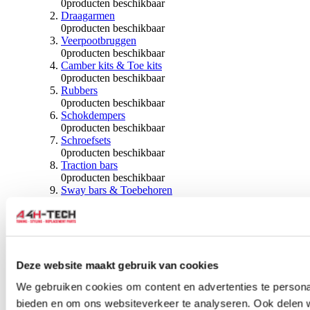
0
producten beschikbaar
Draagarmen
0
producten beschikbaar
Veerpootbruggen
0
producten beschikbaar
Camber kits & Toe kits
0
producten beschikbaar
Rubbers
0
producten beschikbaar
Schokdempers
0
producten beschikbaar
Schroefsets
0
producten beschikbaar
Traction bars
0
producten beschikbaar
Sway bars & Toebehoren
0
producten beschikbaar
Kogels & Hoezen
0
producten beschikbaar
Wiellagers & Naven
0
producten beschikbaar
Wielen & Toebehoren
Deze website maakt gebruik van cookies
We gebruiken cookies om content en advertenties te personal
0
producten beschikbaar
bieden en om ons websiteverkeer te analyseren. Ook delen 
Spoorverbreders