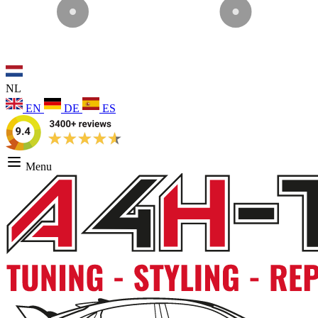
NL
EN
DE
ES
Menu