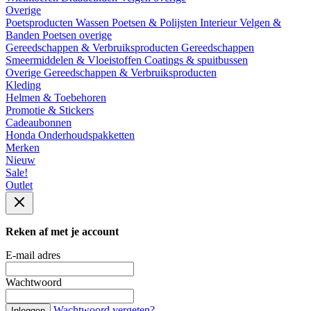
Overige
Poetsproducten
Wassen
Poetsen & Polijsten
Interieur
Velgen &
Banden
Poetsen overige
Gereedschappen & Verbruiksproducten
Gereedschappen
Smeermiddelen & Vloeistoffen
Coatings & spuitbussen
Overige Gereedschappen & Verbruiksproducten
Kleding
Helmen & Toebehoren
Promotie & Stickers
Cadeaubonnen
Honda Onderhoudspakketten
Merken
Nieuw
Sale!
Outlet
Reken af met je account
E-mail adres
Wachtwoord
Wachtwoord vergeten?
Inloggen