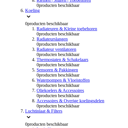
Riemen | Snaren | Toebehoren
0
producten beschikbaar
Koeling
0
producten beschikbaar
Radiateuren & Kleine toebehoren
0
producten beschikbaar
Radiateurslangen
0
producten beschikbaar
Radiateur ventilatoren
0
producten beschikbaar
Thermostaten & Schakelaars
0
producten beschikbaar
Sensoren & Pakkingen
0
producten beschikbaar
Waterpompen & Vloeistoffen
0
producten beschikbaar
Oliekoelers & Accessoires
0
producten beschikbaar
Accessoires & Overige koelingsdelen
0
producten beschikbaar
Luchtinlaat & Filters
0
producten beschikbaar