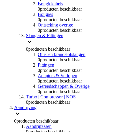
Bougiekabels
0
producten beschikbaar
Bougies
0
producten beschikbaar
Ontsteking overige
0
producten beschikbaar
Slangen & Fittingen
0
producten beschikbaar
Olie- en brandstofslangen
0
producten beschikbaar
Fittingen
0
producten beschikbaar
Adapters & Verlopen
0
producten beschikbaar
Gereedschappen & Overige
0
producten beschikbaar
Turbo | Compressor | NOS
0
producten beschikbaar
Aandrijving
0
producten beschikbaar
Aandrijfassen
0
producten beschikbaar