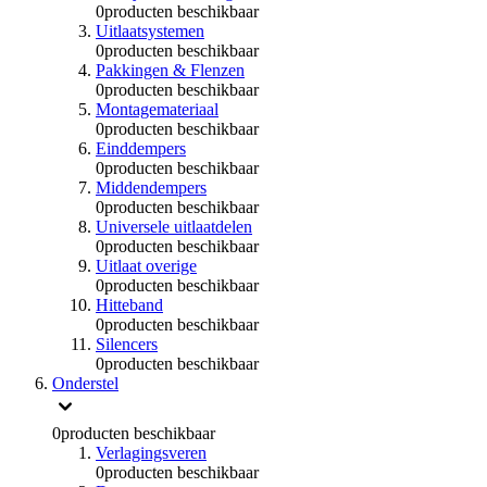
0
producten beschikbaar
Uitlaatsystemen
0
producten beschikbaar
Pakkingen & Flenzen
0
producten beschikbaar
Montagemateriaal
0
producten beschikbaar
Einddempers
0
producten beschikbaar
Middendempers
0
producten beschikbaar
Universele uitlaatdelen
0
producten beschikbaar
Uitlaat overige
0
producten beschikbaar
Hitteband
0
producten beschikbaar
Silencers
0
producten beschikbaar
Onderstel
0
producten beschikbaar
Verlagingsveren
0
producten beschikbaar