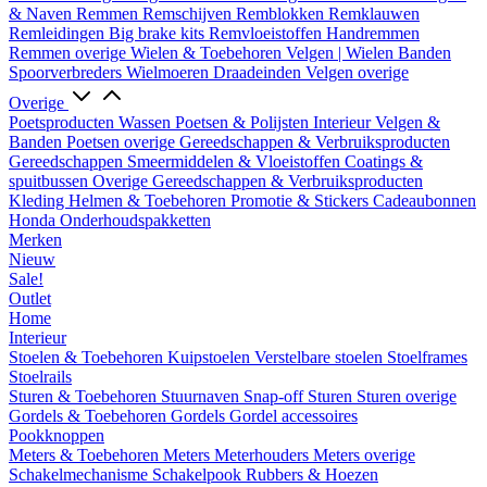
& Naven
Remmen
Remschijven
Remblokken
Remklauwen
Remleidingen
Big brake kits
Remvloeistoffen
Handremmen
Remmen overige
Wielen & Toebehoren
Velgen | Wielen
Banden
Spoorverbreders
Wielmoeren
Draadeinden
Velgen overige
Overige
Poetsproducten
Wassen
Poetsen & Polijsten
Interieur
Velgen &
Banden
Poetsen overige
Gereedschappen & Verbruiksproducten
Gereedschappen
Smeermiddelen & Vloeistoffen
Coatings &
spuitbussen
Overige Gereedschappen & Verbruiksproducten
Kleding
Helmen & Toebehoren
Promotie & Stickers
Cadeaubonnen
Honda Onderhoudspakketten
Merken
Nieuw
Sale!
Outlet
Home
Interieur
Stoelen & Toebehoren
Kuipstoelen
Verstelbare stoelen
Stoelframes
Stoelrails
Sturen & Toebehoren
Stuurnaven
Snap-off
Sturen
Sturen overige
Gordels & Toebehoren
Gordels
Gordel accessoires
Pookknoppen
Meters & Toebehoren
Meters
Meterhouders
Meters overige
Schakelmechanisme
Schakelpook
Rubbers & Hoezen