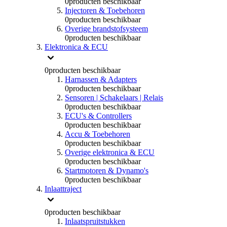
0
producten beschikbaar
Injectoren & Toebehoren
0
producten beschikbaar
Overige brandstofsysteem
0
producten beschikbaar
Elektronica & ECU
0
producten beschikbaar
Harnassen & Adapters
0
producten beschikbaar
Sensoren | Schakelaars | Relais
0
producten beschikbaar
ECU's & Controllers
0
producten beschikbaar
Accu & Toebehoren
0
producten beschikbaar
Overige elektronica & ECU
0
producten beschikbaar
Startmotoren & Dynamo's
0
producten beschikbaar
Inlaattraject
0
producten beschikbaar
Inlaatspruitstukken