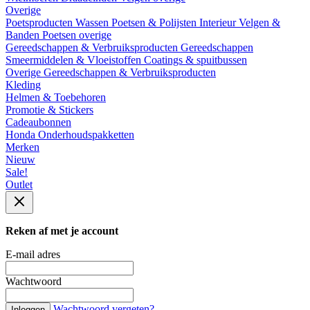
Overige
Poetsproducten
Wassen
Poetsen & Polijsten
Interieur
Velgen &
Banden
Poetsen overige
Gereedschappen & Verbruiksproducten
Gereedschappen
Smeermiddelen & Vloeistoffen
Coatings & spuitbussen
Overige Gereedschappen & Verbruiksproducten
Kleding
Helmen & Toebehoren
Promotie & Stickers
Cadeaubonnen
Honda Onderhoudspakketten
Merken
Nieuw
Sale!
Outlet
Reken af met je account
E-mail adres
Wachtwoord
Wachtwoord vergeten?
Inloggen