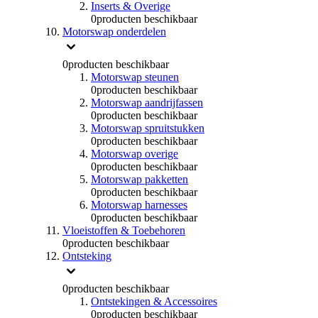
Inserts & Overige
0
producten beschikbaar
Motorswap onderdelen
0
producten beschikbaar
Motorswap steunen
0
producten beschikbaar
Motorswap aandrijfassen
0
producten beschikbaar
Motorswap spruitstukken
0
producten beschikbaar
Motorswap overige
0
producten beschikbaar
Motorswap pakketten
0
producten beschikbaar
Motorswap harnesses
0
producten beschikbaar
Vloeistoffen & Toebehoren
0
producten beschikbaar
Ontsteking
0
producten beschikbaar
Ontstekingen & Accessoires
0
producten beschikbaar