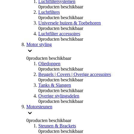
Luchtfiltersystemen
0
producten beschikbaar
Luchtfilters
0
producten beschikbaar
Universele buizen & Toebehoren
0
producten beschikbaar
Luchtfilter accessoires
0
producten beschikbaar
Motor styling
0
producten beschikbaar
Oliedoppen
0
producten beschikbaar
Beugels | Covers | Overige accessoires
0
producten beschikbaar
Tanks & Slangen
0
producten beschikbaar
Overige stylingsdelen
0
producten beschikbaar
Motorsteunen
0
producten beschikbaar
Steunen & Brackets
0
producten beschikbaar