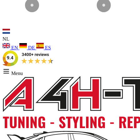
NL
EN
DE
ES
Menu