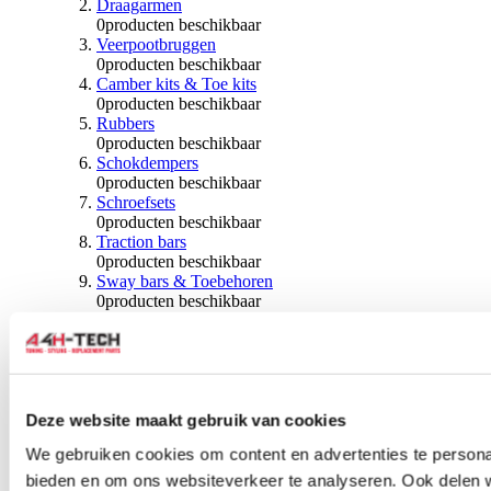
Draagarmen
0
producten beschikbaar
Veerpootbruggen
0
producten beschikbaar
Camber kits & Toe kits
0
producten beschikbaar
Rubbers
0
producten beschikbaar
Schokdempers
0
producten beschikbaar
Schroefsets
0
producten beschikbaar
Traction bars
0
producten beschikbaar
Sway bars & Toebehoren
0
producten beschikbaar
Kogels & Hoezen
0
producten beschikbaar
Wiellagers & Naven
0
producten beschikbaar
Wielen & Toebehoren
Deze website maakt gebruik van cookies
0
producten beschikbaar
We gebruiken cookies om content en advertenties te personal
Spoorverbreders
bieden en om ons websiteverkeer te analyseren. Ook delen 
0
producten beschikbaar