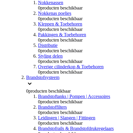
Nokkenassen
0
producten beschikbaar
Nokkenas poelies
0
producten beschikbaar
Kleppen & Toebehoren
0
producten beschikbaar
Pakkingen & Toebehoren
0
producten beschikbaar
Distributie
0
producten beschikbaar
Styling delen
0
producten beschikbaar
Overige cilinderkop & Toebehoren
0
producten beschikbaar
Brandstofsysteem
0
producten beschikbaar
Brandstoftanks | Pompen | Accessoires
0
producten beschikbaar
Brandstoffilters
0
producten beschikbaar
Leidingen | Slangen | Fittingen
0
producten beschikbaar
Brandstofrails & Brandstofdrukregelaars