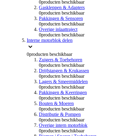
0
producten beschikbaar
Gaskleppen & Adapters
0
producten beschikbaar
Pakkingen & Sensoren
0
producten beschikbaar
Overige inlaattraject
0
producten beschikbaar
Interne motorblok delen
0
producten beschikbaar
Zuigers & Toebehoren
0
producten beschikbaar
Drijfstangen & Krukassen
0
producten beschikbaar
Lagers & Smeermiddelen
0
producten beschikbaar
Pakkingen & Keerringen
0
producten beschikbaar
Bouten & Moeren
0
producten beschikbaar
Distributie & Pompen
0
producten beschikbaar
Overige intern motorblok
0
producten beschikbaar