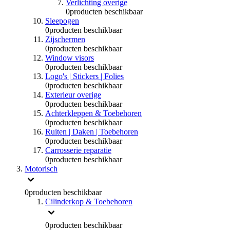
Verlichting overige
0
producten beschikbaar
Sleepogen
0
producten beschikbaar
Zijschermen
0
producten beschikbaar
Window visors
0
producten beschikbaar
Logo's | Stickers | Folies
0
producten beschikbaar
Exterieur overige
0
producten beschikbaar
Achterkleppen & Toebehoren
0
producten beschikbaar
Ruiten | Daken | Toebehoren
0
producten beschikbaar
Carrosserie reparatie
0
producten beschikbaar
Motorisch
0
producten beschikbaar
Cilinderkop & Toebehoren
0
producten beschikbaar