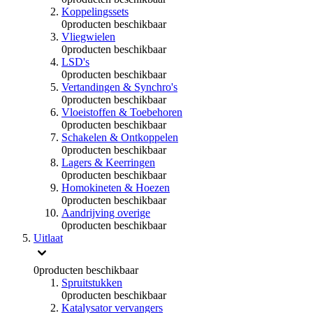
Koppelingssets
0
producten beschikbaar
Vliegwielen
0
producten beschikbaar
LSD's
0
producten beschikbaar
Vertandingen & Synchro's
0
producten beschikbaar
Vloeistoffen & Toebehoren
0
producten beschikbaar
Schakelen & Ontkoppelen
0
producten beschikbaar
Lagers & Keerringen
0
producten beschikbaar
Homokineten & Hoezen
0
producten beschikbaar
Aandrijving overige
0
producten beschikbaar
Uitlaat
0
producten beschikbaar
Spruitstukken
0
producten beschikbaar
Katalysator vervangers