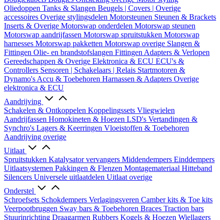
Oliedoppen
Tanks & Slangen
Beugels | Covers | Overige
accessoires
Overige stylingsdelen
Motorsteunen
Steunen & Brackets
Inserts & Overige
Motorswap onderdelen
Motorswap steunen
Motorswap aandrijfassen
Motorswap spruitstukken
Motorswap
harnesses
Motorswap pakketten
Motorswap overige
Slangen &
Fittingen
Olie- en brandstofslangen
Fittingen
Adapters & Verlopen
Gereedschappen & Overige
Elektronica & ECU
ECU's &
Controllers
Sensoren | Schakelaars | Relais
Startmotoren &
Dynamo's
Accu & Toebehoren
Harnassen & Adapters
Overige
elektronica & ECU
Aandrijving
Schakelen & Ontkoppelen
Koppelingssets
Vliegwielen
Aandrijfassen
Homokineten & Hoezen
LSD's
Vertandingen &
Synchro's
Lagers & Keerringen
Vloeistoffen & Toebehoren
Aandrijving overige
Uitlaat
Spruitstukken
Katalysator vervangers
Middendempers
Einddempers
Uitlaatsystemen
Pakkingen & Flenzen
Montagemateriaal
Hitteband
Silencers
Universele uitlaatdelen
Uitlaat overige
Onderstel
Schroefsets
Schokdempers
Verlagingsveren
Camber kits & Toe kits
Veerpootbruggen
Sway bars & Toebehoren
Braces
Traction bars
Stuurinrichting
Draagarmen
Rubbers
Kogels & Hoezen
Wiellagers