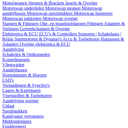
Motorsteunen
Steunen & Brackets
Inserts & Overige
Motorswap onderdelen
Motorswap steunen
Motorswap
aandrijfassen
Motorswap spruitstukken
Motorswap harnesses
Motorswap pakketten
Motorswap overige
Slangen & Fittingen
Olie- en brandstofslangen
Fittingen
Adapters &
Verlopen
Gereedschappen & Overige
Elektronica & ECU
ECU's & Controllers
Sensoren | Schakelaars |
Relais
Startmotoren & Dynamo's
Accu & Toebehoren
Harnassen &
Adapters
Overige elektronica & ECU
Aandrijving
Schakelen & Ontkoppelen
Koppelingssets
Vliegwielen
Aandrijfassen
Homokineten & Hoezen
LSD's
Vertandingen & Synchro's
Lagers & Keerringen
Vloeistoffen & Toebehoren
Aandrijving overige
Uitlaat
Spruitstukken
Katalysator vervangers
Middendempers
Einddempers