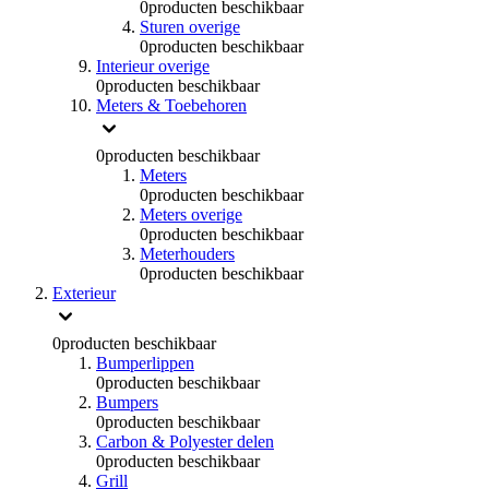
0
producten beschikbaar
Sturen overige
0
producten beschikbaar
Interieur overige
0
producten beschikbaar
Meters & Toebehoren
0
producten beschikbaar
Meters
0
producten beschikbaar
Meters overige
0
producten beschikbaar
Meterhouders
0
producten beschikbaar
Exterieur
0
producten beschikbaar
Bumperlippen
0
producten beschikbaar
Bumpers
0
producten beschikbaar
Carbon & Polyester delen
0
producten beschikbaar
Grill