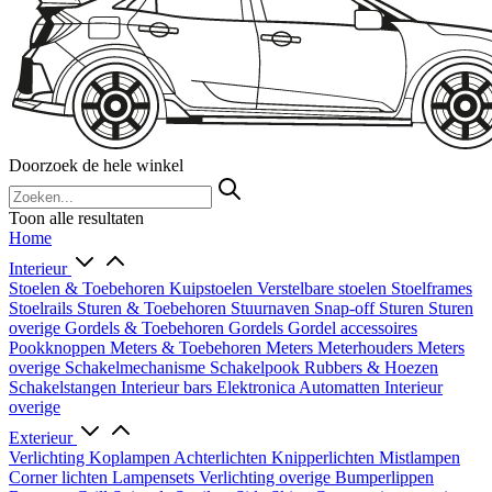
Doorzoek de hele winkel
Toon alle resultaten
Home
Interieur
Stoelen & Toebehoren
Kuipstoelen
Verstelbare stoelen
Stoelframes
Stoelrails
Sturen & Toebehoren
Stuurnaven
Snap-off
Sturen
Sturen
overige
Gordels & Toebehoren
Gordels
Gordel accessoires
Pookknoppen
Meters & Toebehoren
Meters
Meterhouders
Meters
overige
Schakelmechanisme
Schakelpook
Rubbers & Hoezen
Schakelstangen
Interieur bars
Elektronica
Automatten
Interieur
overige
Exterieur
Verlichting
Koplampen
Achterlichten
Knipperlichten
Mistlampen
Corner lichten
Lampensets
Verlichting overige
Bumperlippen