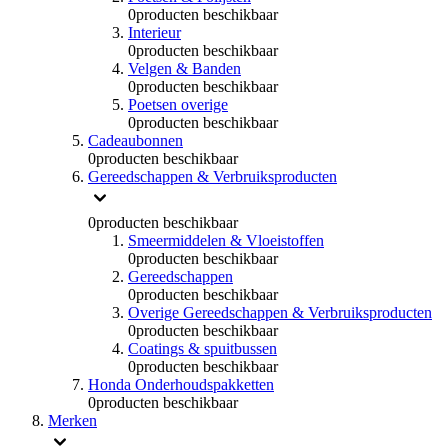
0
producten beschikbaar
Interieur
0
producten beschikbaar
Velgen & Banden
0
producten beschikbaar
Poetsen overige
0
producten beschikbaar
Cadeaubonnen
0
producten beschikbaar
Gereedschappen & Verbruiksproducten
0
producten beschikbaar
Smeermiddelen & Vloeistoffen
0
producten beschikbaar
Gereedschappen
0
producten beschikbaar
Overige Gereedschappen & Verbruiksproducten
0
producten beschikbaar
Coatings & spuitbussen
0
producten beschikbaar
Honda Onderhoudspakketten
0
producten beschikbaar
Merken