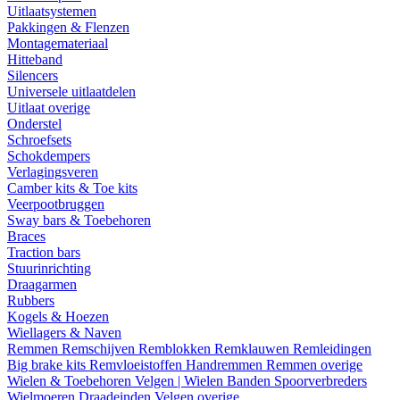
Uitlaatsystemen
Pakkingen & Flenzen
Montagemateriaal
Hitteband
Silencers
Universele uitlaatdelen
Uitlaat overige
Onderstel
Schroefsets
Schokdempers
Verlagingsveren
Camber kits & Toe kits
Veerpootbruggen
Sway bars & Toebehoren
Braces
Traction bars
Stuurinrichting
Draagarmen
Rubbers
Kogels & Hoezen
Wiellagers & Naven
Remmen
Remschijven
Remblokken
Remklauwen
Remleidingen
Big brake kits
Remvloeistoffen
Handremmen
Remmen overige
Wielen & Toebehoren
Velgen | Wielen
Banden
Spoorverbreders
Wielmoeren
Draadeinden
Velgen overige