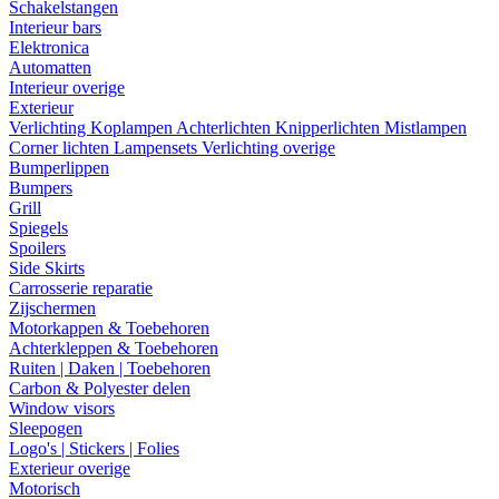
Schakelstangen
Interieur bars
Elektronica
Automatten
Interieur overige
Exterieur
Verlichting
Koplampen
Achterlichten
Knipperlichten
Mistlampen
Corner lichten
Lampensets
Verlichting overige
Bumperlippen
Bumpers
Grill
Spiegels
Spoilers
Side Skirts
Carrosserie reparatie
Zijschermen
Motorkappen & Toebehoren
Achterkleppen & Toebehoren
Ruiten | Daken | Toebehoren
Carbon & Polyester delen
Window visors
Sleepogen
Logo's | Stickers | Folies
Exterieur overige
Motorisch