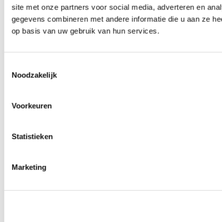
site met onze partners voor social media, adverteren en an
Wielmoeren
0
producten beschikbaar
gegevens combineren met andere informatie die u aan ze hee
Draadeinden
op basis van uw gebruik van hun services.
0
producten beschikbaar
Velgen overige
0
producten beschikbaar
Velgen | Wielen
Toestemmingsselectie
0
producten beschikbaar
Noodzakelijk
Banden
0
producten beschikbaar
Remmen
Voorkeuren
0
producten beschikbaar
Remschijven
Statistieken
0
producten beschikbaar
Remblokken
0
producten beschikbaar
Remklauwen
Marketing
0
producten beschikbaar
Remleidingen
0
producten beschikbaar
Big brake kits
0
producten beschikbaar
Remvloeistoffen