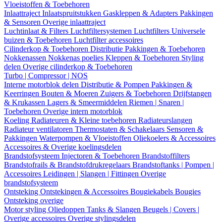
Vloeistoffen & Toebehoren
Inlaattraject
Inlaatspruitstukken
Gaskleppen & Adapters
Pakkingen
& Sensoren
Overige inlaattraject
Luchtinlaat & Filters
Luchtfiltersystemen
Luchtfilters
Universele
buizen & Toebehoren
Luchtfilter accessoires
Cilinderkop & Toebehoren
Distributie
Pakkingen & Toebehoren
Nokkenassen
Nokkenas poelies
Kleppen & Toebehoren
Styling
delen
Overige cilinderkop & Toebehoren
Turbo | Compressor | NOS
Interne motorblok delen
Distributie & Pompen
Pakkingen &
Keerringen
Bouten & Moeren
Zuigers & Toebehoren
Drijfstangen
& Krukassen
Lagers & Smeermiddelen
Riemen | Snaren |
Toebehoren
Overige intern motorblok
Koeling
Radiateuren & Kleine toebehoren
Radiateurslangen
Radiateur ventilatoren
Thermostaten & Schakelaars
Sensoren &
Pakkingen
Waterpompen & Vloeistoffen
Oliekoelers & Accessoires
Accessoires & Overige koelingsdelen
Brandstofsysteem
Injectoren & Toebehoren
Brandstoffilters
Brandstofrails & Brandstofdrukregelaars
Brandstoftanks | Pompen |
Accessoires
Leidingen | Slangen | Fittingen
Overige
brandstofsysteem
Ontsteking
Ontstekingen & Accessoires
Bougiekabels
Bougies
Ontsteking overige
Motor styling
Oliedoppen
Tanks & Slangen
Beugels | Covers |
Overige accessoires
Overige stylingsdelen