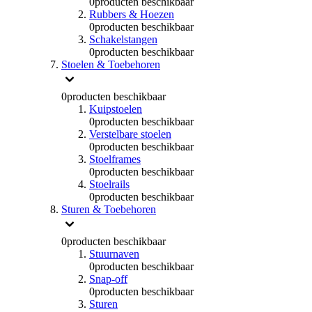
0
producten beschikbaar
Rubbers & Hoezen
0
producten beschikbaar
Schakelstangen
0
producten beschikbaar
Stoelen & Toebehoren
0
producten beschikbaar
Kuipstoelen
0
producten beschikbaar
Verstelbare stoelen
0
producten beschikbaar
Stoelframes
0
producten beschikbaar
Stoelrails
0
producten beschikbaar
Sturen & Toebehoren
0
producten beschikbaar
Stuurnaven
0
producten beschikbaar
Snap-off
0
producten beschikbaar
Sturen