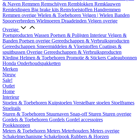
& Naven
Remmen
Remschijven
Remblokken
Remklauwen
Remleidingen
Big brake kits
Remvloeistoffen
Handremmen
Remmen overige
Wielen & Toebehoren
Velgen | Wielen
Banden
Spoorverbreders
Wielmoeren
Draadeinden
Velgen overige
Overige
Poetsproducten
Wassen
Poetsen & Polijsten
Interieur
Velgen &
Banden
Poetsen overige
Gereedschappen & Verbruiksproducten
Gereedschappen
Smeermiddelen & Vloeistoffen
Coatings &
spuitbussen
Overige Gereedschappen & Verbruiksproducten
Kleding
Helmen & Toebehoren
Promotie & Stickers
Cadeaubonnen
Honda Onderhoudspakketten
Merken
Nieuw
Sale!
Outlet
Home
Interieur
Stoelen & Toebehoren
Kuipstoelen
Verstelbare stoelen
Stoelframes
Stoelrails
Sturen & Toebehoren
Stuurnaven
Snap-off
Sturen
Sturen overige
Gordels & Toebehoren
Gordels
Gordel accessoires
Pookknoppen
Meters & Toebehoren
Meters
Meterhouders
Meters overige
Schakelmechanisme
Schakelpook
Rubbers & Hoezen