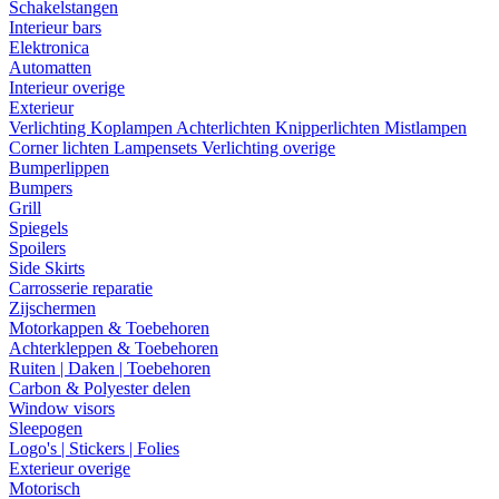
Schakelstangen
Interieur bars
Elektronica
Automatten
Interieur overige
Exterieur
Verlichting
Koplampen
Achterlichten
Knipperlichten
Mistlampen
Corner lichten
Lampensets
Verlichting overige
Bumperlippen
Bumpers
Grill
Spiegels
Spoilers
Side Skirts
Carrosserie reparatie
Zijschermen
Motorkappen & Toebehoren
Achterkleppen & Toebehoren
Ruiten | Daken | Toebehoren
Carbon & Polyester delen
Window visors
Sleepogen
Logo's | Stickers | Folies
Exterieur overige
Motorisch