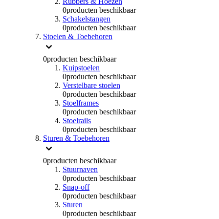
Rubbers & Hoezen
0
producten beschikbaar
Schakelstangen
0
producten beschikbaar
Stoelen & Toebehoren
0
producten beschikbaar
Kuipstoelen
0
producten beschikbaar
Verstelbare stoelen
0
producten beschikbaar
Stoelframes
0
producten beschikbaar
Stoelrails
0
producten beschikbaar
Sturen & Toebehoren
0
producten beschikbaar
Stuurnaven
0
producten beschikbaar
Snap-off
0
producten beschikbaar
Sturen
0
producten beschikbaar