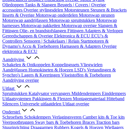
Oliedoppen
Tanks & Slangen
Beugels | Covers | Overige
accessoires
Overige stylingsdelen
Motorsteunen
Steunen & Brackets
Inserts & Overige
Motorswap onderdelen
Motorswap steunen
Motorswap aandrijfassen
Motorswap spruitstukken
Motorswap
harnesses
Motorswap pakketten
Motorswap overige
Slangen &
Fittingen
Olie- en brandstofslangen
Fittingen
Adapters & Verlopen
Gereedschappen & Overige
Elektronica & ECU
ECU's &
Controllers
Sensoren | Schakelaars | Relais
Startmotoren &
Dynamo's
Accu & Toebehoren
Harnassen & Adapters
Overige
elektronica & ECU
Aandrijving
Schakelen & Ontkoppelen
Koppelingssets
Vliegwielen
Aandrijfassen
Homokineten & Hoezen
LSD's
Vertandingen &
Synchro's
Lagers & Keerringen
Vloeistoffen & Toebehoren
Aandrijving overige
Uitlaat
Spruitstukken
Katalysator vervangers
Middendempers
Einddempers
Uitlaatsystemen
Pakkingen & Flenzen
Montagemateriaal
Hitteband
Silencers
Universele uitlaatdelen
Uitlaat overige
Onderstel
Schroefsets
Schokdempers
Verlagingsveren
Camber kits & Toe kits
Veerpootbruggen
Sway bars & Toebehoren
Braces
Traction bars
Stuurinrichting
Draagarmen
Rubbers
Kogels & Hoezen
Wiellagers