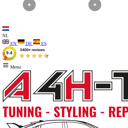
NL
EN
DE
ES
Menu