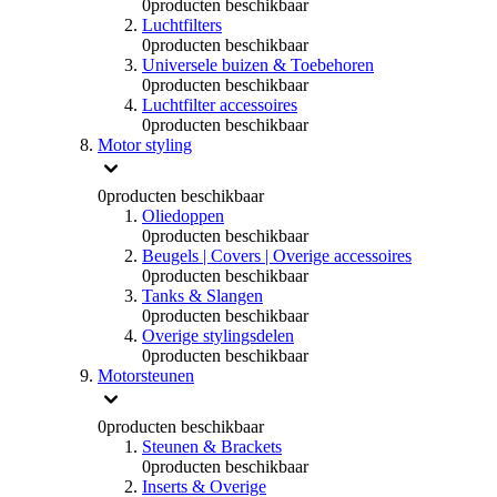
0
producten beschikbaar
Luchtfilters
0
producten beschikbaar
Universele buizen & Toebehoren
0
producten beschikbaar
Luchtfilter accessoires
0
producten beschikbaar
Motor styling
0
producten beschikbaar
Oliedoppen
0
producten beschikbaar
Beugels | Covers | Overige accessoires
0
producten beschikbaar
Tanks & Slangen
0
producten beschikbaar
Overige stylingsdelen
0
producten beschikbaar
Motorsteunen
0
producten beschikbaar
Steunen & Brackets
0
producten beschikbaar
Inserts & Overige