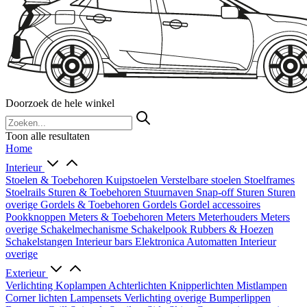
Doorzoek de hele winkel
Toon alle resultaten
Home
Interieur
Stoelen & Toebehoren
Kuipstoelen
Verstelbare stoelen
Stoelframes
Stoelrails
Sturen & Toebehoren
Stuurnaven
Snap-off
Sturen
Sturen
overige
Gordels & Toebehoren
Gordels
Gordel accessoires
Pookknoppen
Meters & Toebehoren
Meters
Meterhouders
Meters
overige
Schakelmechanisme
Schakelpook
Rubbers & Hoezen
Schakelstangen
Interieur bars
Elektronica
Automatten
Interieur
overige
Exterieur
Verlichting
Koplampen
Achterlichten
Knipperlichten
Mistlampen
Corner lichten
Lampensets
Verlichting overige
Bumperlippen