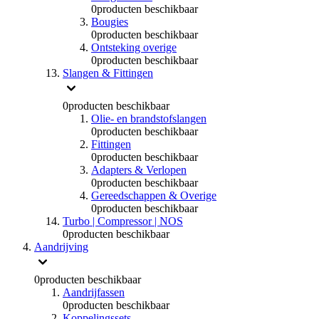
0
producten beschikbaar
Bougies
0
producten beschikbaar
Ontsteking overige
0
producten beschikbaar
Slangen & Fittingen
0
producten beschikbaar
Olie- en brandstofslangen
0
producten beschikbaar
Fittingen
0
producten beschikbaar
Adapters & Verlopen
0
producten beschikbaar
Gereedschappen & Overige
0
producten beschikbaar
Turbo | Compressor | NOS
0
producten beschikbaar
Aandrijving
0
producten beschikbaar
Aandrijfassen
0
producten beschikbaar
Koppelingssets