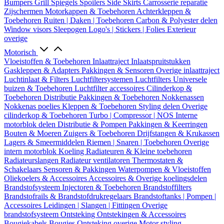
Bumpers
Grill
Spiegels
Spoilers
Side Skirts
Carrosserie reparatie
Zijschermen
Motorkappen & Toebehoren
Achterkleppen &
Toebehoren
Ruiten | Daken | Toebehoren
Carbon & Polyester delen
Window visors
Sleepogen
Logo's | Stickers | Folies
Exterieur
overige
Motorisch
Vloeistoffen & Toebehoren
Inlaattraject
Inlaatspruitstukken
Gaskleppen & Adapters
Pakkingen & Sensoren
Overige inlaattraject
Luchtinlaat & Filters
Luchtfiltersystemen
Luchtfilters
Universele
buizen & Toebehoren
Luchtfilter accessoires
Cilinderkop &
Toebehoren
Distributie
Pakkingen & Toebehoren
Nokkenassen
Nokkenas poelies
Kleppen & Toebehoren
Styling delen
Overige
cilinderkop & Toebehoren
Turbo | Compressor | NOS
Interne
motorblok delen
Distributie & Pompen
Pakkingen & Keerringen
Bouten & Moeren
Zuigers & Toebehoren
Drijfstangen & Krukassen
Lagers & Smeermiddelen
Riemen | Snaren | Toebehoren
Overige
intern motorblok
Koeling
Radiateuren & Kleine toebehoren
Radiateurslangen
Radiateur ventilatoren
Thermostaten &
Schakelaars
Sensoren & Pakkingen
Waterpompen & Vloeistoffen
Oliekoelers & Accessoires
Accessoires & Overige koelingsdelen
Brandstofsysteem
Injectoren & Toebehoren
Brandstoffilters
Brandstofrails & Brandstofdrukregelaars
Brandstoftanks | Pompen |
Accessoires
Leidingen | Slangen | Fittingen
Overige
brandstofsysteem
Ontsteking
Ontstekingen & Accessoires
Bougiekabels
Bougies
Ontsteking overige
Motor styling