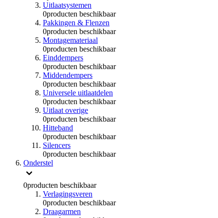
Uitlaatsystemen
0
producten beschikbaar
Pakkingen & Flenzen
0
producten beschikbaar
Montagemateriaal
0
producten beschikbaar
Einddempers
0
producten beschikbaar
Middendempers
0
producten beschikbaar
Universele uitlaatdelen
0
producten beschikbaar
Uitlaat overige
0
producten beschikbaar
Hitteband
0
producten beschikbaar
Silencers
0
producten beschikbaar
Onderstel
0
producten beschikbaar
Verlagingsveren
0
producten beschikbaar
Draagarmen