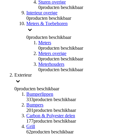
Sturen overige
0
producten beschikbaar
Interieur overige
0
producten beschikbaar
Meters & Toebehoren
0
producten beschikbaar
Meters
0
producten beschikbaar
Meters overige
0
producten beschikbaar
Meterhouders
0
producten beschikbaar
Exterieur
0
producten beschikbaar
Bumperlippen
333
producten beschikbaar
Bumpers
201
producten beschikbaar
Carbon & Polyester delen
177
producten beschikbaar
Grill
62
producten beschikbaar