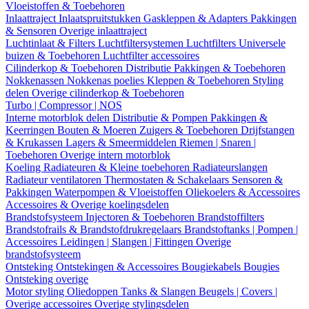
Vloeistoffen & Toebehoren
Inlaattraject
Inlaatspruitstukken
Gaskleppen & Adapters
Pakkingen
& Sensoren
Overige inlaattraject
Luchtinlaat & Filters
Luchtfiltersystemen
Luchtfilters
Universele
buizen & Toebehoren
Luchtfilter accessoires
Cilinderkop & Toebehoren
Distributie
Pakkingen & Toebehoren
Nokkenassen
Nokkenas poelies
Kleppen & Toebehoren
Styling
delen
Overige cilinderkop & Toebehoren
Turbo | Compressor | NOS
Interne motorblok delen
Distributie & Pompen
Pakkingen &
Keerringen
Bouten & Moeren
Zuigers & Toebehoren
Drijfstangen
& Krukassen
Lagers & Smeermiddelen
Riemen | Snaren |
Toebehoren
Overige intern motorblok
Koeling
Radiateuren & Kleine toebehoren
Radiateurslangen
Radiateur ventilatoren
Thermostaten & Schakelaars
Sensoren &
Pakkingen
Waterpompen & Vloeistoffen
Oliekoelers & Accessoires
Accessoires & Overige koelingsdelen
Brandstofsysteem
Injectoren & Toebehoren
Brandstoffilters
Brandstofrails & Brandstofdrukregelaars
Brandstoftanks | Pompen |
Accessoires
Leidingen | Slangen | Fittingen
Overige
brandstofsysteem
Ontsteking
Ontstekingen & Accessoires
Bougiekabels
Bougies
Ontsteking overige
Motor styling
Oliedoppen
Tanks & Slangen
Beugels | Covers |
Overige accessoires
Overige stylingsdelen