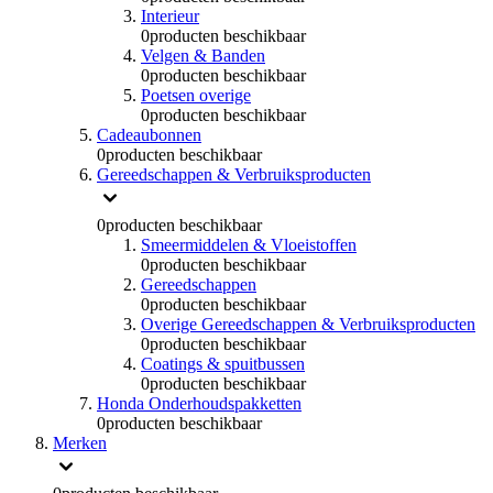
Interieur
0
producten beschikbaar
Velgen & Banden
0
producten beschikbaar
Poetsen overige
0
producten beschikbaar
Cadeaubonnen
0
producten beschikbaar
Gereedschappen & Verbruiksproducten
0
producten beschikbaar
Smeermiddelen & Vloeistoffen
0
producten beschikbaar
Gereedschappen
0
producten beschikbaar
Overige Gereedschappen & Verbruiksproducten
0
producten beschikbaar
Coatings & spuitbussen
0
producten beschikbaar
Honda Onderhoudspakketten
0
producten beschikbaar
Merken