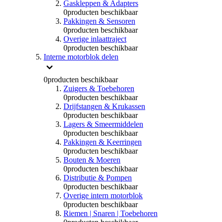
Gaskleppen & Adapters
0
producten beschikbaar
Pakkingen & Sensoren
0
producten beschikbaar
Overige inlaattraject
0
producten beschikbaar
Interne motorblok delen
0
producten beschikbaar
Zuigers & Toebehoren
0
producten beschikbaar
Drijfstangen & Krukassen
0
producten beschikbaar
Lagers & Smeermiddelen
0
producten beschikbaar
Pakkingen & Keerringen
0
producten beschikbaar
Bouten & Moeren
0
producten beschikbaar
Distributie & Pompen
0
producten beschikbaar
Overige intern motorblok
0
producten beschikbaar
Riemen | Snaren | Toebehoren