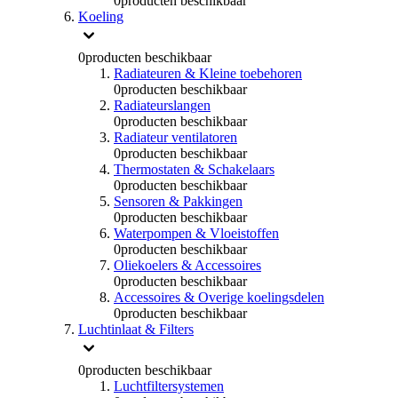
0
producten beschikbaar
Koeling
0
producten beschikbaar
Radiateuren & Kleine toebehoren
0
producten beschikbaar
Radiateurslangen
0
producten beschikbaar
Radiateur ventilatoren
0
producten beschikbaar
Thermostaten & Schakelaars
0
producten beschikbaar
Sensoren & Pakkingen
0
producten beschikbaar
Waterpompen & Vloeistoffen
0
producten beschikbaar
Oliekoelers & Accessoires
0
producten beschikbaar
Accessoires & Overige koelingsdelen
0
producten beschikbaar
Luchtinlaat & Filters
0
producten beschikbaar
Luchtfiltersystemen