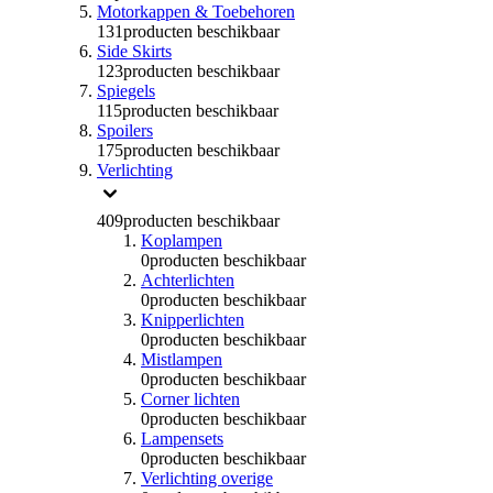
Motorkappen & Toebehoren
131
producten beschikbaar
Side Skirts
123
producten beschikbaar
Spiegels
115
producten beschikbaar
Spoilers
175
producten beschikbaar
Verlichting
409
producten beschikbaar
Koplampen
0
producten beschikbaar
Achterlichten
0
producten beschikbaar
Knipperlichten
0
producten beschikbaar
Mistlampen
0
producten beschikbaar
Corner lichten
0
producten beschikbaar
Lampensets
0
producten beschikbaar
Verlichting overige