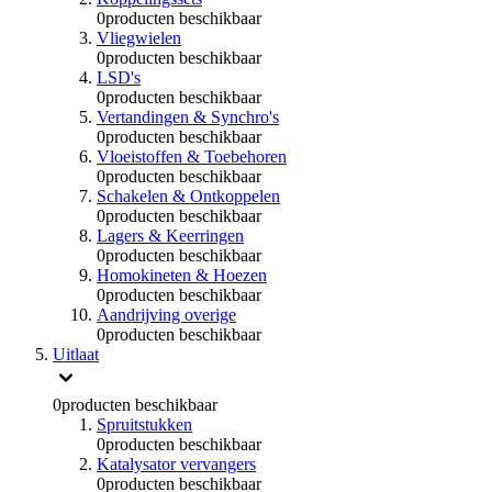
0
producten beschikbaar
Vliegwielen
0
producten beschikbaar
LSD's
0
producten beschikbaar
Vertandingen & Synchro's
0
producten beschikbaar
Vloeistoffen & Toebehoren
0
producten beschikbaar
Schakelen & Ontkoppelen
0
producten beschikbaar
Lagers & Keerringen
0
producten beschikbaar
Homokineten & Hoezen
0
producten beschikbaar
Aandrijving overige
0
producten beschikbaar
Uitlaat
0
producten beschikbaar
Spruitstukken
0
producten beschikbaar
Katalysator vervangers
0
producten beschikbaar