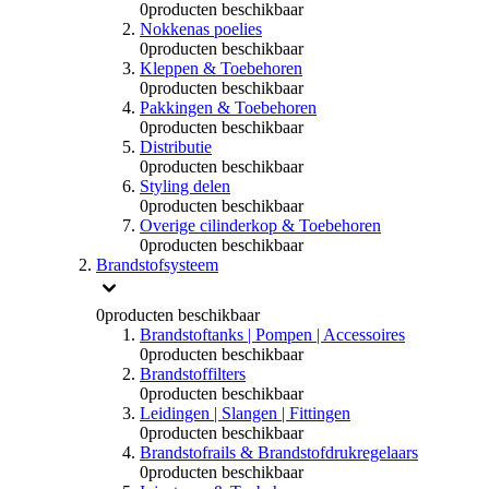
0
producten beschikbaar
Nokkenas poelies
0
producten beschikbaar
Kleppen & Toebehoren
0
producten beschikbaar
Pakkingen & Toebehoren
0
producten beschikbaar
Distributie
0
producten beschikbaar
Styling delen
0
producten beschikbaar
Overige cilinderkop & Toebehoren
0
producten beschikbaar
Brandstofsysteem
0
producten beschikbaar
Brandstoftanks | Pompen | Accessoires
0
producten beschikbaar
Brandstoffilters
0
producten beschikbaar
Leidingen | Slangen | Fittingen
0
producten beschikbaar
Brandstofrails & Brandstofdrukregelaars
0
producten beschikbaar