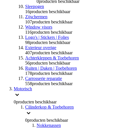
0
producten beschikbaar
Sleepogen
16
producten beschikbaar
Zijschermen
107
producten beschikbaar
Window visors
116
producten beschikbaar
Logo's | Stickers | Folies
98
producten beschikbaar
Exterieur overige
407
producten beschikbaar
Achterkleppen & Toebehoren
56
producten beschikbaar
Ruiten | Daken | Toebehoren
178
producten beschikbaar
Carrosserie reparatie
558
producten beschikbaar
Motorisch
0
producten beschikbaar
Cilinderkop & Toebehoren
0
producten beschikbaar
Nokkenassen