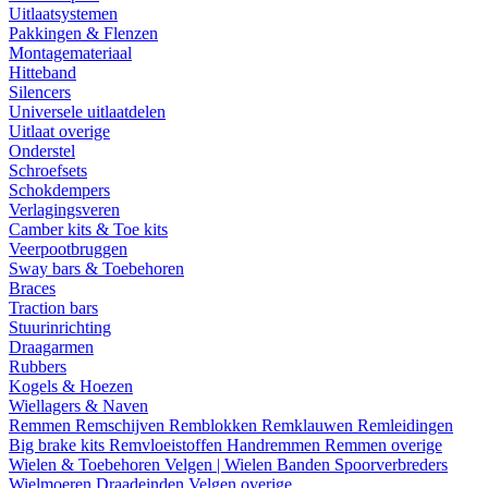
Uitlaatsystemen
Pakkingen & Flenzen
Montagemateriaal
Hitteband
Silencers
Universele uitlaatdelen
Uitlaat overige
Onderstel
Schroefsets
Schokdempers
Verlagingsveren
Camber kits & Toe kits
Veerpootbruggen
Sway bars & Toebehoren
Braces
Traction bars
Stuurinrichting
Draagarmen
Rubbers
Kogels & Hoezen
Wiellagers & Naven
Remmen
Remschijven
Remblokken
Remklauwen
Remleidingen
Big brake kits
Remvloeistoffen
Handremmen
Remmen overige
Wielen & Toebehoren
Velgen | Wielen
Banden
Spoorverbreders
Wielmoeren
Draadeinden
Velgen overige