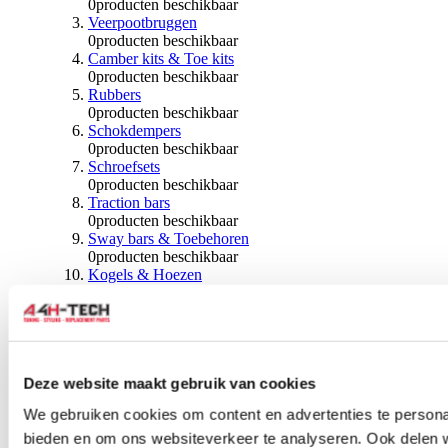
0
producten beschikbaar
Veerpootbruggen
0
producten beschikbaar
Camber kits & Toe kits
0
producten beschikbaar
Rubbers
0
producten beschikbaar
Schokdempers
0
producten beschikbaar
Schroefsets
0
producten beschikbaar
Traction bars
0
producten beschikbaar
Sway bars & Toebehoren
0
producten beschikbaar
Kogels & Hoezen
0
producten beschikbaar
Wiellagers & Naven
0
producten beschikbaar
Wielen & Toebehoren
Deze website maakt gebruik van cookies
0
producten beschikbaar
Spoorverbreders
We gebruiken cookies om content en advertenties te personal
0
producten beschikbaar
bieden en om ons websiteverkeer te analyseren. Ook delen 
Wielmoeren