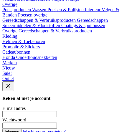
Overige
Poetsproducten
Wassen
Poetsen & Polijsten
Interieur
Velgen &
Banden
Poetsen overige
Gereedschappen & Verbruiksproducten
Gereedschappen
Smeermiddelen & Vloeistoffen
Coatings & spuitbussen
Overige Gereedschappen & Verbruiksproducten
Kleding
Helmen & Toebehoren
Promotie & Stickers
Cadeaubonnen
Honda Onderhoudspakketten
Merken
Nieuw
Sale!
Outlet
Reken af met je account
E-mail adres
Wachtwoord
Wachtwoord vergeten?
Inloggen