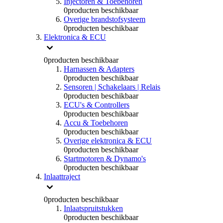
Injectoren & Toebehoren
0
producten beschikbaar
Overige brandstofsysteem
0
producten beschikbaar
Elektronica & ECU
0
producten beschikbaar
Harnassen & Adapters
0
producten beschikbaar
Sensoren | Schakelaars | Relais
0
producten beschikbaar
ECU's & Controllers
0
producten beschikbaar
Accu & Toebehoren
0
producten beschikbaar
Overige elektronica & ECU
0
producten beschikbaar
Startmotoren & Dynamo's
0
producten beschikbaar
Inlaattraject
0
producten beschikbaar
Inlaatspruitstukken
0
producten beschikbaar