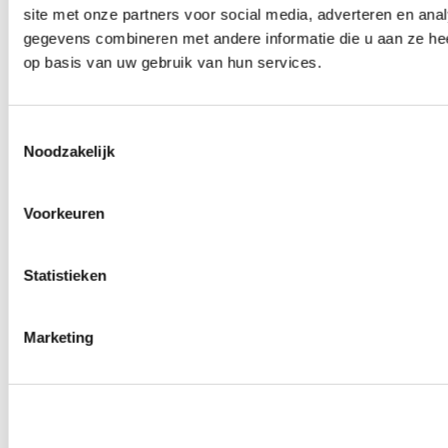
site met onze partners voor social media, adverteren en an
0
producten beschikbaar
Draadeinden
gegevens combineren met andere informatie die u aan ze hee
0
producten beschikbaar
op basis van uw gebruik van hun services.
Velgen overige
0
producten beschikbaar
Velgen | Wielen
0
producten beschikbaar
Toestemmingsselectie
Banden
Noodzakelijk
0
producten beschikbaar
Remmen
Voorkeuren
0
producten beschikbaar
Remschijven
0
producten beschikbaar
Statistieken
Remblokken
0
producten beschikbaar
Remklauwen
0
producten beschikbaar
Marketing
Remleidingen
0
producten beschikbaar
Big brake kits
0
producten beschikbaar
Remvloeistoffen
0
producten beschikbaar