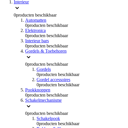
Interieur
0
producten beschikbaar
Automatten
0
producten beschikbaar
Elektronica
0
producten beschikbaar
Interieur bars
0
producten beschikbaar
Gordels & Toebehoren
0
producten beschikbaar
Gordels
0
producten beschikbaar
Gordel accessoires
0
producten beschikbaar
Pookknoppen
0
producten beschikbaar
Schakelmechanisme
0
producten beschikbaar
Schakelpook
0
producten beschikbaar