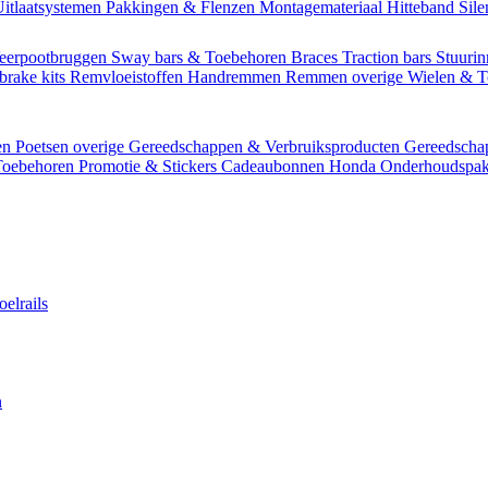
itlaatsystemen
Pakkingen & Flenzen
Montagemateriaal
Hitteband
Sil
eerpootbruggen
Sway bars & Toebehoren
Braces
Traction bars
Stuurin
brake kits
Remvloeistoffen
Handremmen
Remmen overige
Wielen & 
en
Poetsen overige
Gereedschappen & Verbruiksproducten
Gereedsch
Toebehoren
Promotie & Stickers
Cadeaubonnen
Honda Onderhoudspak
oelrails
n