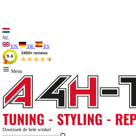
NL
EN
DE
ES
Menu
Doorzoek de hele winkel