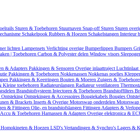
oelrails
Sturen & Toebehoren
Stuurnaven
Snap-off
Sturen
Sturen over
mechanisme
Schakelpook
Rubbers & Hoezen
Schakelstangen
Interieur 
ner lichten
Lampensets
Verlichting overige
Bumperlippen
Bumpers
Gri
Daken | Toebehoren
Carbon & Polyester delen
Window visors
Sleepog
en & Adapters
Pakkingen & Sensoren
Overige inlaattraject
Luchtinlaat
butie
Pakkingen & Toebehoren
Nokkenassen
Nokkenas poelies
Kleppe
ompen
Pakkingen & Keerringen
Bouten & Moeren
Zuigers & Toebehor
& Kleine toebehoren
Radiateurslangen
Radiateur ventilatoren
Thermost
ngsdelen
Brandstofsysteem
Injectoren & Toebehoren
Brandstoffilters
Br
m
Ontsteking
Ontstekingen & Accessoires
Bougiekabels
Bougies
Ontste
unen & Brackets
Inserts & Overige
Motorswap onderdelen
Motorswap
gen & Fittingen
Olie- en brandstofslangen
Fittingen
Adapters & Verlop
Accu & Toebehoren
Harnassen & Adapters
Overige elektronica & E
n
Homokineten & Hoezen
LSD's
Vertandingen & Synchro's
Lagers & K