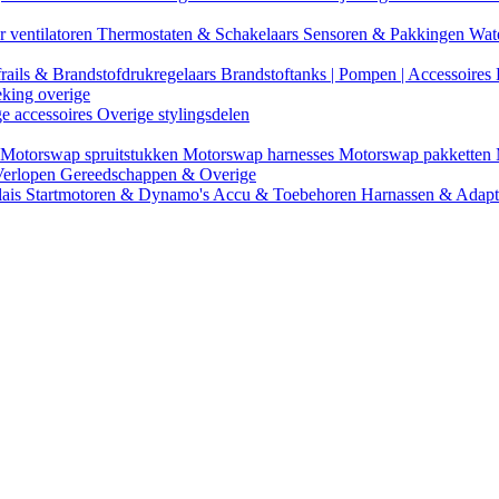
r ventilatoren
Thermostaten & Schakelaars
Sensoren & Pakkingen
Wat
rails & Brandstofdrukregelaars
Brandstoftanks | Pompen | Accessoires
eking overige
ge accessoires
Overige stylingsdelen
Motorswap spruitstukken
Motorswap harnesses
Motorswap pakketten
Verlopen
Gereedschappen & Overige
lais
Startmotoren & Dynamo's
Accu & Toebehoren
Harnassen & Adap