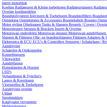
intern motorblok
Koeling
Radiateuren & Kleine toebehoren
Radiateurslangen
Radiateu
Overige koelingsdelen
Brandstofsysteem
Injectoren & Toebehoren
Brandstoffilters
Brandstof
Ontsteking
Ontstekingen & Accessoires
Bougiekabels
Bougies
Ontst
Motor styling
Oliedoppen
Tanks & Slangen
Beugels | Covers | Overi
Motorsteunen
Steunen & Brackets
Inserts & Overige
Motorswap onderdelen
Motorswap steunen
Motorswap aandrijfassen
Slangen & Fittingen
Olie- en brandstofslangen
Fittingen
Adapters & 
Elektronica & ECU
ECU's & Controllers
Sensoren | Schakelaars | Re
Aandrijving
Schakelen & Ontkoppelen
Koppelingssets
Vliegwielen
Aandrijfassen
Homokineten & Hoezen
LSD's
Vertandingen & Synchro's
Lagers & Keerringen
Vloeistoffen & Toebehoren
Aandrijving overige
Uitlaat
Spruitstukken
Katalysator vervangers
Middendempers