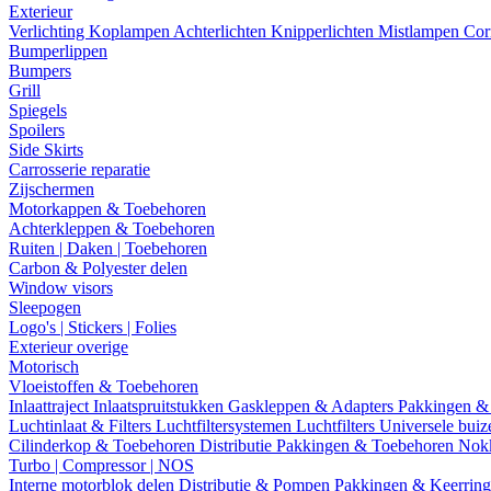
Exterieur
Verlichting
Koplampen
Achterlichten
Knipperlichten
Mistlampen
Cor
Bumperlippen
Bumpers
Grill
Spiegels
Spoilers
Side Skirts
Carrosserie reparatie
Zijschermen
Motorkappen & Toebehoren
Achterkleppen & Toebehoren
Ruiten | Daken | Toebehoren
Carbon & Polyester delen
Window visors
Sleepogen
Logo's | Stickers | Folies
Exterieur overige
Motorisch
Vloeistoffen & Toebehoren
Inlaattraject
Inlaatspruitstukken
Gaskleppen & Adapters
Pakkingen &
Luchtinlaat & Filters
Luchtfiltersystemen
Luchtfilters
Universele bui
Cilinderkop & Toebehoren
Distributie
Pakkingen & Toebehoren
Nok
Turbo | Compressor | NOS
Interne motorblok delen
Distributie & Pompen
Pakkingen & Keerrin