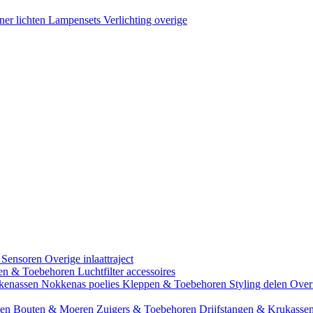
ner lichten
Lampensets
Verlichting overige
 Sensoren
Overige inlaattraject
zen & Toebehoren
Luchtfilter accessoires
kenassen
Nokkenas poelies
Kleppen & Toebehoren
Styling delen
Over
gen
Bouten & Moeren
Zuigers & Toebehoren
Drijfstangen & Krukasse