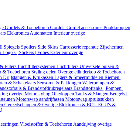
ige
Gordels & Toebehoren
Gordels
Gordel accessoires
Pookknoppen
bars
Elektronica
Automatten
Interieur overige
ll
Spiegels
Spoilers
Side Skirts
Carrosserie reparatie
Zijschermen
en
Logo's | Stickers | Folies
Exterieur overige
 & Filters
Luchtfiltersystemen
Luchtfilters
Universele buizen &
n & Toebehoren
Styling delen
Overige cilinderkop & Toebehoren
en
Drijfstangen & Krukassen
Lagers & Smeermiddelen
Riemen |
aten & Schakelaars
Sensoren & Pakkingen
Waterpompen &
andstofrails & Brandstofdrukregelaars
Brandstoftanks | Pompen |
king overige
Motor styling
Oliedoppen
Tanks & Slangen
Beugels |
 steunen
Motorswap aandrijfassen
Motorswap spruitstukken
en
Gereedschappen & Overige
Elektronica & ECU
ECU's &
CU
eerringen
Vloeistoffen & Toebehoren
Aandrijving overige