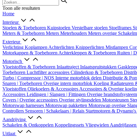
Toon alle resultaten
Home
Interieur
Stoelen & Toebehoren
Kuipstoelen
Verstelbare stoelen
Stoelframes
St
Meters & Toebehoren
Meters
Meterhouders
Meters overige
Schakel
Exterieur
Verlichting
Koplampen
Achterlichten
Knipperlichten
Mistlampen
Cor
Motorkappen & Toebehoren
Achterkleppen & Toebehoren
Ruiten | 
Motorisch
Vloeistoffen & Toebehoren
Inlaattraject
Inlaatspruitstukken
Gasklepp
Toebehoren
Luchtfilter accessoires
Cilinderkop & Toebehoren
Distri
Turbo | Compressor | NOS
Interne motorblok delen
Distributie & P
Snaren | Toebehoren
Overige intern motorblok
Koeling
Radiateuren 
Vloeistoffen
Oliekoelers & Accessoires
Accessoires & Overige koeli
Accessoires
Leidingen | Slangen | Fittingen
Overige brandstofsystee
Covers | Overige accessoires
Overige stylingsdelen
Motorsteunen
Ste
Motorswap harnesses
Motorswap pakketten
Motorswap overige
Slan
Controllers
Sensoren | Schakelaars | Relais
Startmotoren & Dynamo's
Aandrijving
Schakelen & Ontkoppelen
Koppelingssets
Vliegwielen
Aandrijfasse
Uitlaat