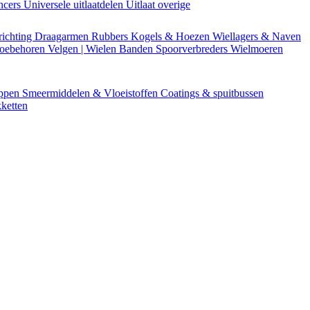
encers
Universele uitlaatdelen
Uitlaat overige
richting
Draagarmen
Rubbers
Kogels & Hoezen
Wiellagers & Naven
Toebehoren
Velgen | Wielen
Banden
Spoorverbreders
Wielmoeren
appen
Smeermiddelen & Vloeistoffen
Coatings & spuitbussen
ketten