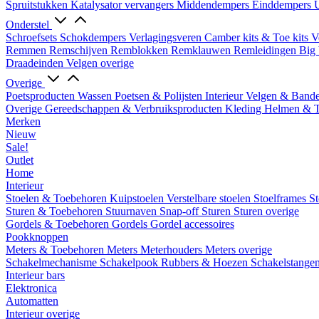
Spruitstukken
Katalysator vervangers
Middendempers
Einddempers
U
Onderstel
Schroefsets
Schokdempers
Verlagingsveren
Camber kits & Toe kits
V
Remmen
Remschijven
Remblokken
Remklauwen
Remleidingen
Big 
Draadeinden
Velgen overige
Overige
Poetsproducten
Wassen
Poetsen & Polijsten
Interieur
Velgen & Band
Overige Gereedschappen & Verbruiksproducten
Kleding
Helmen & 
Merken
Nieuw
Sale!
Outlet
Home
Interieur
Stoelen & Toebehoren
Kuipstoelen
Verstelbare stoelen
Stoelframes
St
Sturen & Toebehoren
Stuurnaven
Snap-off
Sturen
Sturen overige
Gordels & Toebehoren
Gordels
Gordel accessoires
Pookknoppen
Meters & Toebehoren
Meters
Meterhouders
Meters overige
Schakelmechanisme
Schakelpook
Rubbers & Hoezen
Schakelstange
Interieur bars
Elektronica
Automatten
Interieur overige