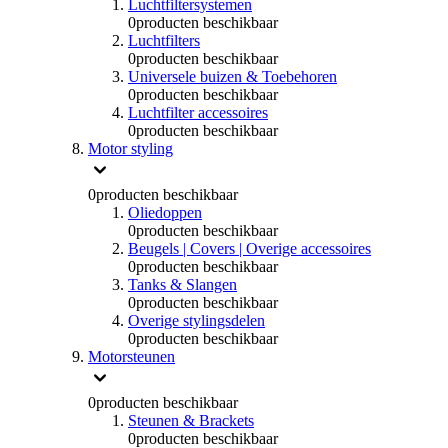
Luchtfiltersystemen
0
producten beschikbaar
Luchtfilters
0
producten beschikbaar
Universele buizen & Toebehoren
0
producten beschikbaar
Luchtfilter accessoires
0
producten beschikbaar
Motor styling
0
producten beschikbaar
Oliedoppen
0
producten beschikbaar
Beugels | Covers | Overige accessoires
0
producten beschikbaar
Tanks & Slangen
0
producten beschikbaar
Overige stylingsdelen
0
producten beschikbaar
Motorsteunen
0
producten beschikbaar
Steunen & Brackets
0
producten beschikbaar