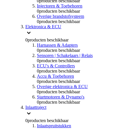
0
producten beschikbaar
Injectoren & Toebehoren
0
producten beschikbaar
Overige brandstofsysteem
0
producten beschikbaar
Elektronica & ECU
0
producten beschikbaar
Harnassen & Adapters
0
producten beschikbaar
Sensoren | Schakelaars | Relais
0
producten beschikbaar
ECU's & Controllers
0
producten beschikbaar
Accu & Toebehoren
0
producten beschikbaar
Overige elektronica & ECU
0
producten beschikbaar
Startmotoren & Dynamo's
0
producten beschikbaar
Inlaattraject
0
producten beschikbaar
Inlaatspruitstukken