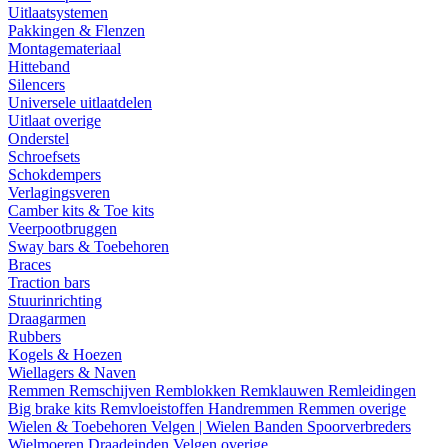
Uitlaatsystemen
Pakkingen & Flenzen
Montagemateriaal
Hitteband
Silencers
Universele uitlaatdelen
Uitlaat overige
Onderstel
Schroefsets
Schokdempers
Verlagingsveren
Camber kits & Toe kits
Veerpootbruggen
Sway bars & Toebehoren
Braces
Traction bars
Stuurinrichting
Draagarmen
Rubbers
Kogels & Hoezen
Wiellagers & Naven
Remmen
Remschijven
Remblokken
Remklauwen
Remleidingen
Big brake kits
Remvloeistoffen
Handremmen
Remmen overige
Wielen & Toebehoren
Velgen | Wielen
Banden
Spoorverbreders
Wielmoeren
Draadeinden
Velgen overige