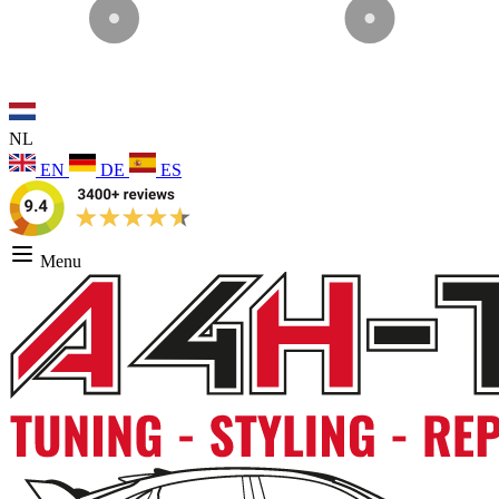
NL
EN
DE
ES
Menu