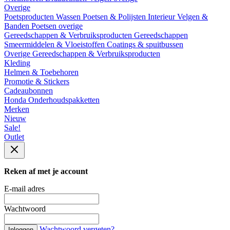
Overige
Poetsproducten
Wassen
Poetsen & Polijsten
Interieur
Velgen &
Banden
Poetsen overige
Gereedschappen & Verbruiksproducten
Gereedschappen
Smeermiddelen & Vloeistoffen
Coatings & spuitbussen
Overige Gereedschappen & Verbruiksproducten
Kleding
Helmen & Toebehoren
Promotie & Stickers
Cadeaubonnen
Honda Onderhoudspakketten
Merken
Nieuw
Sale!
Outlet
Reken af met je account
E-mail adres
Wachtwoord
Wachtwoord vergeten?
Inloggen