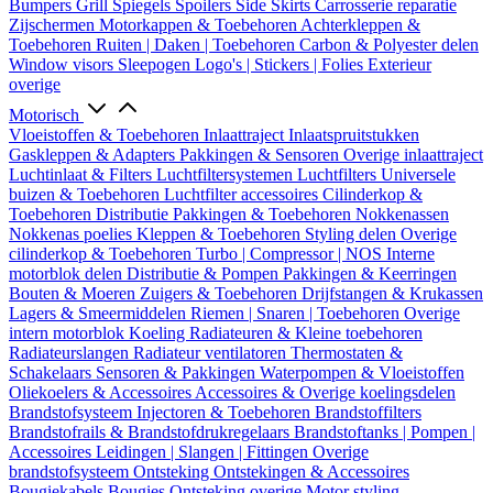
Bumpers
Grill
Spiegels
Spoilers
Side Skirts
Carrosserie reparatie
Zijschermen
Motorkappen & Toebehoren
Achterkleppen &
Toebehoren
Ruiten | Daken | Toebehoren
Carbon & Polyester delen
Window visors
Sleepogen
Logo's | Stickers | Folies
Exterieur
overige
Motorisch
Vloeistoffen & Toebehoren
Inlaattraject
Inlaatspruitstukken
Gaskleppen & Adapters
Pakkingen & Sensoren
Overige inlaattraject
Luchtinlaat & Filters
Luchtfiltersystemen
Luchtfilters
Universele
buizen & Toebehoren
Luchtfilter accessoires
Cilinderkop &
Toebehoren
Distributie
Pakkingen & Toebehoren
Nokkenassen
Nokkenas poelies
Kleppen & Toebehoren
Styling delen
Overige
cilinderkop & Toebehoren
Turbo | Compressor | NOS
Interne
motorblok delen
Distributie & Pompen
Pakkingen & Keerringen
Bouten & Moeren
Zuigers & Toebehoren
Drijfstangen & Krukassen
Lagers & Smeermiddelen
Riemen | Snaren | Toebehoren
Overige
intern motorblok
Koeling
Radiateuren & Kleine toebehoren
Radiateurslangen
Radiateur ventilatoren
Thermostaten &
Schakelaars
Sensoren & Pakkingen
Waterpompen & Vloeistoffen
Oliekoelers & Accessoires
Accessoires & Overige koelingsdelen
Brandstofsysteem
Injectoren & Toebehoren
Brandstoffilters
Brandstofrails & Brandstofdrukregelaars
Brandstoftanks | Pompen |
Accessoires
Leidingen | Slangen | Fittingen
Overige
brandstofsysteem
Ontsteking
Ontstekingen & Accessoires
Bougiekabels
Bougies
Ontsteking overige
Motor styling