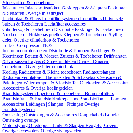
Vloeistoffen & Toebehoren
Inlaattraject
Inlaatspruitstukken
Gaskleppen & Adapters
Pakkingen
& Sensoren
Overige inlaattraject
Luchtinlaat & Filters
Luchtfiltersystemen
Luchtfilters
Universele
buizen & Toebehoren
Luchtfilter accessoires
Cilinderkop & Toebehoren
Distributie
Pakkingen & Toebehoren
Nokkenassen
Nokkenas poelies
Kleppen & Toebehoren
Styling
delen
Overige cilinderkop & Toebehoren
Turbo | Compressor | NOS
Interne motorblok delen
Distributie & Pompen
Pakkingen &
Keerringen
Bouten & Moeren
Zuigers & Toebehoren
Drijfstangen
& Krukassen
Lagers & Smeermiddelen
Riemen | Snaren |
Toebehoren
Overige intern motorblok
Koeling
Radiateuren & Kleine toebehoren
Radiateurslangen
Radiateur ventilatoren
Thermostaten & Schakelaars
Sensoren &
Pakkingen
Waterpompen & Vloeistoffen
Oliekoelers & Accessoires
Accessoires & Overige koelingsdelen
Brandstofsysteem
Injectoren & Toebehoren
Brandstoffilters
Brandstofrails & Brandstofdrukregelaars
Brandstoftanks | Pompen |
Accessoires
Leidingen | Slangen | Fittingen
Overige
brandstofsysteem
Ontsteking
Ontstekingen & Accessoires
Bougiekabels
Bougies
Ontsteking overige
Motor styling
Oliedoppen
Tanks & Slangen
Beugels | Covers |
Overige accessoires
Overige stylingsdelen