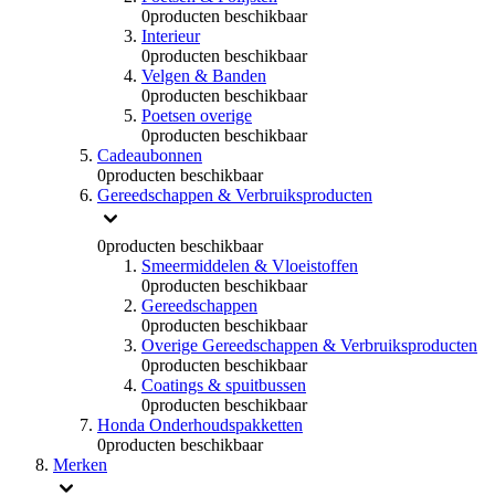
0
producten beschikbaar
Interieur
0
producten beschikbaar
Velgen & Banden
0
producten beschikbaar
Poetsen overige
0
producten beschikbaar
Cadeaubonnen
0
producten beschikbaar
Gereedschappen & Verbruiksproducten
0
producten beschikbaar
Smeermiddelen & Vloeistoffen
0
producten beschikbaar
Gereedschappen
0
producten beschikbaar
Overige Gereedschappen & Verbruiksproducten
0
producten beschikbaar
Coatings & spuitbussen
0
producten beschikbaar
Honda Onderhoudspakketten
0
producten beschikbaar
Merken