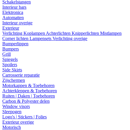
Schakelstangen
Interieur bars
Elektronica
Automatten
Interieur overige
Exterieur
Verlichting
Koplampen
Achterlichten
Knipperlichten
Mistlampen
Corner lichten
Lampensets
Verlichting overige
Bumperlippen
Bumpers
Grill
Spiegels
Spoilers
Side Skirts
Carrosserie reparatie
Zijschermen
Motorkappen & Toebehoren
Achterkleppen & Toebehoren
Ruiten | Daken | Toebehoren
Carbon & Polyester delen
Window visors
Sleepogen
Logo's | Stickers | Folies
Exterieur overige
Motorisch