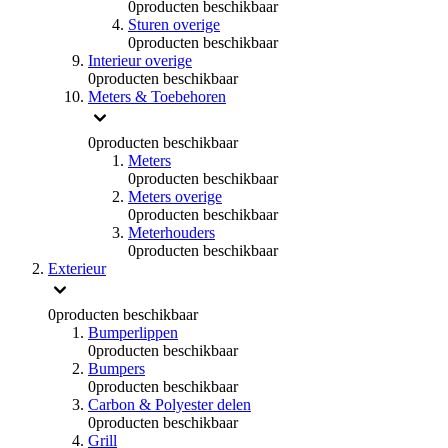
0
producten beschikbaar
Sturen overige
0
producten beschikbaar
Interieur overige
0
producten beschikbaar
Meters & Toebehoren
0
producten beschikbaar
Meters
0
producten beschikbaar
Meters overige
0
producten beschikbaar
Meterhouders
0
producten beschikbaar
Exterieur
0
producten beschikbaar
Bumperlippen
0
producten beschikbaar
Bumpers
0
producten beschikbaar
Carbon & Polyester delen
0
producten beschikbaar
Grill