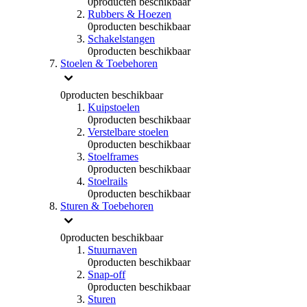
0
producten beschikbaar
Rubbers & Hoezen
0
producten beschikbaar
Schakelstangen
0
producten beschikbaar
Stoelen & Toebehoren
0
producten beschikbaar
Kuipstoelen
0
producten beschikbaar
Verstelbare stoelen
0
producten beschikbaar
Stoelframes
0
producten beschikbaar
Stoelrails
0
producten beschikbaar
Sturen & Toebehoren
0
producten beschikbaar
Stuurnaven
0
producten beschikbaar
Snap-off
0
producten beschikbaar
Sturen