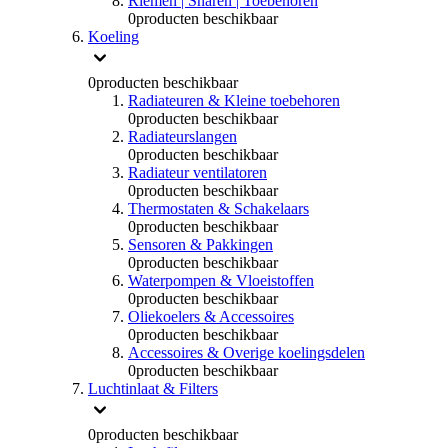
Riemen | Snaren | Toebehoren
0
producten beschikbaar
Koeling
0
producten beschikbaar
Radiateuren & Kleine toebehoren
0
producten beschikbaar
Radiateurslangen
0
producten beschikbaar
Radiateur ventilatoren
0
producten beschikbaar
Thermostaten & Schakelaars
0
producten beschikbaar
Sensoren & Pakkingen
0
producten beschikbaar
Waterpompen & Vloeistoffen
0
producten beschikbaar
Oliekoelers & Accessoires
0
producten beschikbaar
Accessoires & Overige koelingsdelen
0
producten beschikbaar
Luchtinlaat & Filters
0
producten beschikbaar