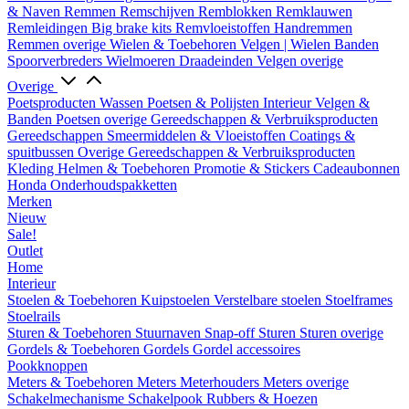
& Naven
Remmen
Remschijven
Remblokken
Remklauwen
Remleidingen
Big brake kits
Remvloeistoffen
Handremmen
Remmen overige
Wielen & Toebehoren
Velgen | Wielen
Banden
Spoorverbreders
Wielmoeren
Draadeinden
Velgen overige
Overige
Poetsproducten
Wassen
Poetsen & Polijsten
Interieur
Velgen &
Banden
Poetsen overige
Gereedschappen & Verbruiksproducten
Gereedschappen
Smeermiddelen & Vloeistoffen
Coatings &
spuitbussen
Overige Gereedschappen & Verbruiksproducten
Kleding
Helmen & Toebehoren
Promotie & Stickers
Cadeaubonnen
Honda Onderhoudspakketten
Merken
Nieuw
Sale!
Outlet
Home
Interieur
Stoelen & Toebehoren
Kuipstoelen
Verstelbare stoelen
Stoelframes
Stoelrails
Sturen & Toebehoren
Stuurnaven
Snap-off
Sturen
Sturen overige
Gordels & Toebehoren
Gordels
Gordel accessoires
Pookknoppen
Meters & Toebehoren
Meters
Meterhouders
Meters overige
Schakelmechanisme
Schakelpook
Rubbers & Hoezen