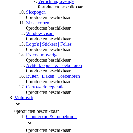
Verlichting overige
0
producten beschikbaar
Sleepogen
0
producten beschikbaar
Zijschermen
0
producten beschikbaar
Window visors
0
producten beschikbaar
Logo's | Stickers | Folies
0
producten beschikbaar
Exterieur overige
0
producten beschikbaar
Achterkleppen & Toebehoren
0
producten beschikbaar
Ruiten | Daken | Toebehoren
0
producten beschikbaar
Carrosserie reparatie
0
producten beschikbaar
Motorisch
0
producten beschikbaar
Cilinderkop & Toebehoren
0
producten beschikbaar