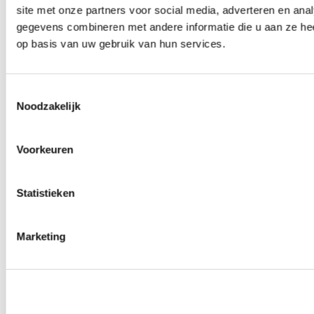
site met onze partners voor social media, adverteren en an
Wielmoeren
0
producten beschikbaar
gegevens combineren met andere informatie die u aan ze hee
Draadeinden
op basis van uw gebruik van hun services.
0
producten beschikbaar
Velgen overige
0
producten beschikbaar
Velgen | Wielen
Toestemmingsselectie
0
producten beschikbaar
Noodzakelijk
Banden
0
producten beschikbaar
Remmen
Voorkeuren
0
producten beschikbaar
Remschijven
Statistieken
0
producten beschikbaar
Remblokken
0
producten beschikbaar
Remklauwen
Marketing
0
producten beschikbaar
Remleidingen
0
producten beschikbaar
Big brake kits
0
producten beschikbaar
Remvloeistoffen