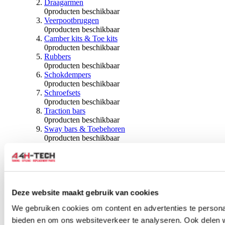
Draagarmen
0
producten beschikbaar
Veerpootbruggen
0
producten beschikbaar
Camber kits & Toe kits
0
producten beschikbaar
Rubbers
0
producten beschikbaar
Schokdempers
0
producten beschikbaar
Schroefsets
0
producten beschikbaar
Traction bars
0
producten beschikbaar
Sway bars & Toebehoren
0
producten beschikbaar
Kogels & Hoezen
0
producten beschikbaar
Wiellagers & Naven
0
producten beschikbaar
Wielen & Toebehoren
Deze website maakt gebruik van cookies
0
producten beschikbaar
We gebruiken cookies om content en advertenties te personal
Spoorverbreders
bieden en om ons websiteverkeer te analyseren. Ook delen 
0
producten beschikbaar