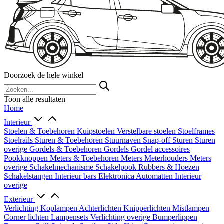
Doorzoek de hele winkel
Toon alle resultaten
Home
Interieur
Stoelen & Toebehoren
Kuipstoelen
Verstelbare stoelen
Stoelframes
Stoelrails
Sturen & Toebehoren
Stuurnaven
Snap-off
Sturen
Sturen
overige
Gordels & Toebehoren
Gordels
Gordel accessoires
Pookknoppen
Meters & Toebehoren
Meters
Meterhouders
Meters
overige
Schakelmechanisme
Schakelpook
Rubbers & Hoezen
Schakelstangen
Interieur bars
Elektronica
Automatten
Interieur
overige
Exterieur
Verlichting
Koplampen
Achterlichten
Knipperlichten
Mistlampen
Corner lichten
Lampensets
Verlichting overige
Bumperlippen