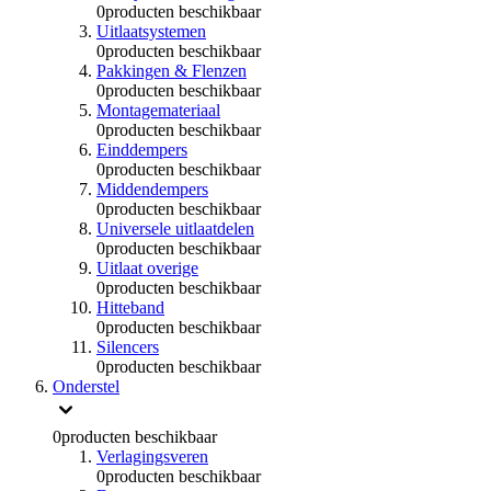
0
producten beschikbaar
Uitlaatsystemen
0
producten beschikbaar
Pakkingen & Flenzen
0
producten beschikbaar
Montagemateriaal
0
producten beschikbaar
Einddempers
0
producten beschikbaar
Middendempers
0
producten beschikbaar
Universele uitlaatdelen
0
producten beschikbaar
Uitlaat overige
0
producten beschikbaar
Hitteband
0
producten beschikbaar
Silencers
0
producten beschikbaar
Onderstel
0
producten beschikbaar
Verlagingsveren
0
producten beschikbaar