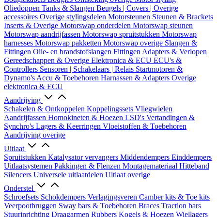
Oliedoppen
Tanks & Slangen
Beugels | Covers | Overige
accessoires
Overige stylingsdelen
Motorsteunen
Steunen & Brackets
Inserts & Overige
Motorswap onderdelen
Motorswap steunen
Motorswap aandrijfassen
Motorswap spruitstukken
Motorswap
harnesses
Motorswap pakketten
Motorswap overige
Slangen &
Fittingen
Olie- en brandstofslangen
Fittingen
Adapters & Verlopen
Gereedschappen & Overige
Elektronica & ECU
ECU's &
Controllers
Sensoren | Schakelaars | Relais
Startmotoren &
Dynamo's
Accu & Toebehoren
Harnassen & Adapters
Overige
elektronica & ECU
Aandrijving
Schakelen & Ontkoppelen
Koppelingssets
Vliegwielen
Aandrijfassen
Homokineten & Hoezen
LSD's
Vertandingen &
Synchro's
Lagers & Keerringen
Vloeistoffen & Toebehoren
Aandrijving overige
Uitlaat
Spruitstukken
Katalysator vervangers
Middendempers
Einddempers
Uitlaatsystemen
Pakkingen & Flenzen
Montagemateriaal
Hitteband
Silencers
Universele uitlaatdelen
Uitlaat overige
Onderstel
Schroefsets
Schokdempers
Verlagingsveren
Camber kits & Toe kits
Veerpootbruggen
Sway bars & Toebehoren
Braces
Traction bars
Stuurinrichting
Draagarmen
Rubbers
Kogels & Hoezen
Wiellagers