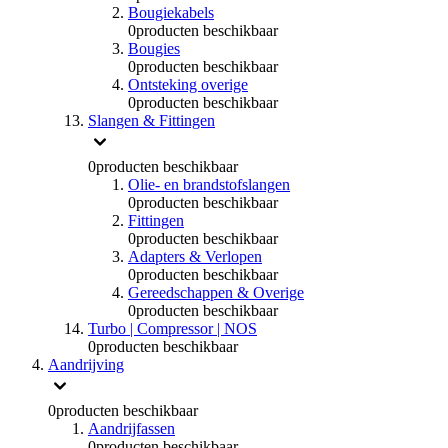
Bougiekabels
0
producten beschikbaar
Bougies
0
producten beschikbaar
Ontsteking overige
0
producten beschikbaar
Slangen & Fittingen
0
producten beschikbaar
Olie- en brandstofslangen
0
producten beschikbaar
Fittingen
0
producten beschikbaar
Adapters & Verlopen
0
producten beschikbaar
Gereedschappen & Overige
0
producten beschikbaar
Turbo | Compressor | NOS
0
producten beschikbaar
Aandrijving
0
producten beschikbaar
Aandrijfassen
0
producten beschikbaar