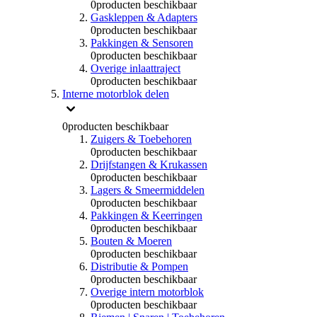
0
producten beschikbaar
Gaskleppen & Adapters
0
producten beschikbaar
Pakkingen & Sensoren
0
producten beschikbaar
Overige inlaattraject
0
producten beschikbaar
Interne motorblok delen
0
producten beschikbaar
Zuigers & Toebehoren
0
producten beschikbaar
Drijfstangen & Krukassen
0
producten beschikbaar
Lagers & Smeermiddelen
0
producten beschikbaar
Pakkingen & Keerringen
0
producten beschikbaar
Bouten & Moeren
0
producten beschikbaar
Distributie & Pompen
0
producten beschikbaar
Overige intern motorblok
0
producten beschikbaar