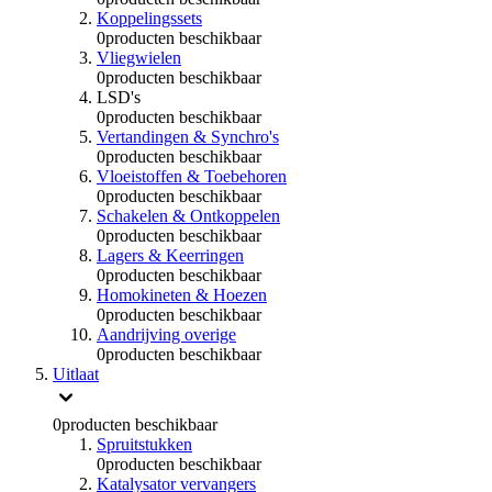
Koppelingssets
0
producten beschikbaar
Vliegwielen
0
producten beschikbaar
LSD's
0
producten beschikbaar
Vertandingen & Synchro's
0
producten beschikbaar
Vloeistoffen & Toebehoren
0
producten beschikbaar
Schakelen & Ontkoppelen
0
producten beschikbaar
Lagers & Keerringen
0
producten beschikbaar
Homokineten & Hoezen
0
producten beschikbaar
Aandrijving overige
0
producten beschikbaar
Uitlaat
0
producten beschikbaar
Spruitstukken
0
producten beschikbaar
Katalysator vervangers