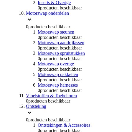
Inserts & Overige
0
producten beschikbaar
Motorswap onderdelen
0
producten beschikbaar
Motorswap steunen
0
producten beschikbaar
Motorswap aandrijfassen
0
producten beschikbaar
Motorswap spruitstukken
0
producten beschikbaar
Motorswap overige
0
producten beschikbaar
Motorswap pakketten
0
producten beschikbaar
Motorswap harnesses
0
producten beschikbaar
Vloeistoffen & Toebehoren
0
producten beschikbaar
Ontsteking
0
producten beschikbaar
Ontstekingen & Accessoires
0
producten beschikbaar