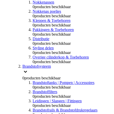
Nokkenassen
0
producten beschikbaar
Nokkenas poelies
0
producten beschikbaar
Kleppen & Toebehoren
0
producten beschikbaar
Pakkingen & Toebehoren
0
producten beschikbaar
Distributie
0
producten beschikbaar
Styling delen
0
producten beschikbaar
Overige cilinderkop & Toebehoren
0
producten beschikbaar
Brandstofsysteem
0
producten beschikbaar
Brandstoftanks | Pompen | Accessoires
0
producten beschikbaar
Brandstoffilters
0
producten beschikbaar
Leidingen | Slangen | Fittingen
0
producten beschikbaar
Brandstofrails & Brandstofdrukregelaars