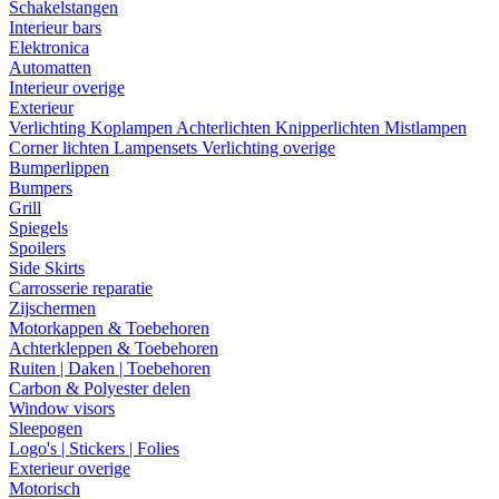
Schakelstangen
Interieur bars
Elektronica
Automatten
Interieur overige
Exterieur
Verlichting
Koplampen
Achterlichten
Knipperlichten
Mistlampen
Corner lichten
Lampensets
Verlichting overige
Bumperlippen
Bumpers
Grill
Spiegels
Spoilers
Side Skirts
Carrosserie reparatie
Zijschermen
Motorkappen & Toebehoren
Achterkleppen & Toebehoren
Ruiten | Daken | Toebehoren
Carbon & Polyester delen
Window visors
Sleepogen
Logo's | Stickers | Folies
Exterieur overige
Motorisch