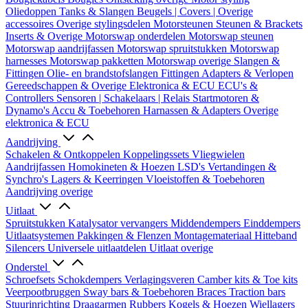
Oliedoppen
Tanks & Slangen
Beugels | Covers | Overige
accessoires
Overige stylingsdelen
Motorsteunen
Steunen & Brackets
Inserts & Overige
Motorswap onderdelen
Motorswap steunen
Motorswap aandrijfassen
Motorswap spruitstukken
Motorswap
harnesses
Motorswap pakketten
Motorswap overige
Slangen &
Fittingen
Olie- en brandstofslangen
Fittingen
Adapters & Verlopen
Gereedschappen & Overige
Elektronica & ECU
ECU's &
Controllers
Sensoren | Schakelaars | Relais
Startmotoren &
Dynamo's
Accu & Toebehoren
Harnassen & Adapters
Overige
elektronica & ECU
Aandrijving
Schakelen & Ontkoppelen
Koppelingssets
Vliegwielen
Aandrijfassen
Homokineten & Hoezen
LSD's
Vertandingen &
Synchro's
Lagers & Keerringen
Vloeistoffen & Toebehoren
Aandrijving overige
Uitlaat
Spruitstukken
Katalysator vervangers
Middendempers
Einddempers
Uitlaatsystemen
Pakkingen & Flenzen
Montagemateriaal
Hitteband
Silencers
Universele uitlaatdelen
Uitlaat overige
Onderstel
Schroefsets
Schokdempers
Verlagingsveren
Camber kits & Toe kits
Veerpootbruggen
Sway bars & Toebehoren
Braces
Traction bars
Stuurinrichting
Draagarmen
Rubbers
Kogels & Hoezen
Wiellagers