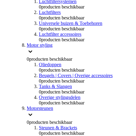
Luchtfiltersystemen
0
producten beschikbaar
Luchtfilters
0
producten beschikbaar
Universele buizen & Toebehoren
0
producten beschikbaar
Luchtfilter accessoires
0
producten beschikbaar
Motor styling
0
producten beschikbaar
Oliedoppen
0
producten beschikbaar
Beugels | Covers | Overige accessoires
0
producten beschikbaar
Tanks & Slangen
0
producten beschikbaar
Overige stylingsdelen
0
producten beschikbaar
Motorsteunen
0
producten beschikbaar
Steunen & Brackets
0
producten beschikbaar