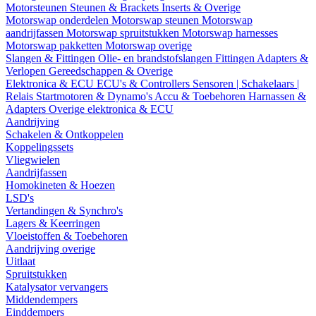
Motorsteunen
Steunen & Brackets
Inserts & Overige
Motorswap onderdelen
Motorswap steunen
Motorswap
aandrijfassen
Motorswap spruitstukken
Motorswap harnesses
Motorswap pakketten
Motorswap overige
Slangen & Fittingen
Olie- en brandstofslangen
Fittingen
Adapters &
Verlopen
Gereedschappen & Overige
Elektronica & ECU
ECU's & Controllers
Sensoren | Schakelaars |
Relais
Startmotoren & Dynamo's
Accu & Toebehoren
Harnassen &
Adapters
Overige elektronica & ECU
Aandrijving
Schakelen & Ontkoppelen
Koppelingssets
Vliegwielen
Aandrijfassen
Homokineten & Hoezen
LSD's
Vertandingen & Synchro's
Lagers & Keerringen
Vloeistoffen & Toebehoren
Aandrijving overige
Uitlaat
Spruitstukken
Katalysator vervangers
Middendempers
Einddempers