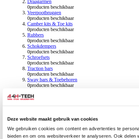
Draagarmen
0
producten beschikbaar
Veerpootbruggen
0
producten beschikbaar
Camber kits & Toe kits
0
producten beschikbaar
Rubbers
0
producten beschikbaar
Schokdempers
0
producten beschikbaar
Schroefsets
0
producten beschikbaar
Traction bars
0
producten beschikbaar
Sway bars & Toebehoren
0
producten beschikbaar
Kogels & Hoezen
0
producten beschikbaar
Wiellagers & Naven
0
producten beschikbaar
Wielen & Toebehoren
Deze website maakt gebruik van cookies
0
producten beschikbaar
We gebruiken cookies om content en advertenties te personal
Spoorverbreders
bieden en om ons websiteverkeer te analyseren. Ook delen 
0
producten beschikbaar