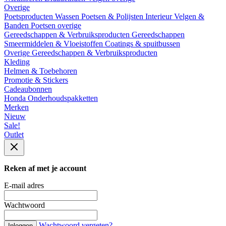
Overige
Poetsproducten
Wassen
Poetsen & Polijsten
Interieur
Velgen &
Banden
Poetsen overige
Gereedschappen & Verbruiksproducten
Gereedschappen
Smeermiddelen & Vloeistoffen
Coatings & spuitbussen
Overige Gereedschappen & Verbruiksproducten
Kleding
Helmen & Toebehoren
Promotie & Stickers
Cadeaubonnen
Honda Onderhoudspakketten
Merken
Nieuw
Sale!
Outlet
Reken af met je account
E-mail adres
Wachtwoord
Wachtwoord vergeten?
Inloggen