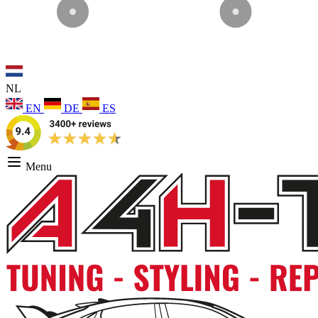
NL
EN
DE
ES
Menu