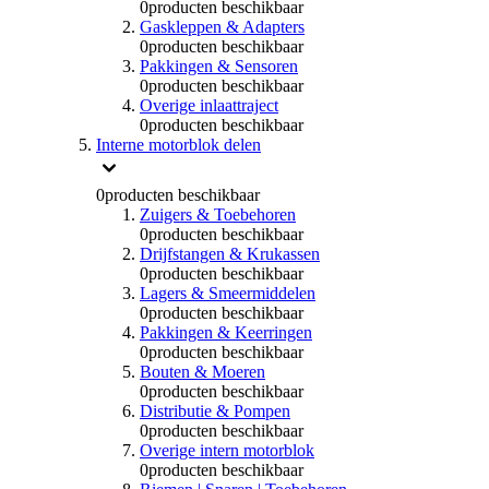
0
producten beschikbaar
Gaskleppen & Adapters
0
producten beschikbaar
Pakkingen & Sensoren
0
producten beschikbaar
Overige inlaattraject
0
producten beschikbaar
Interne motorblok delen
0
producten beschikbaar
Zuigers & Toebehoren
0
producten beschikbaar
Drijfstangen & Krukassen
0
producten beschikbaar
Lagers & Smeermiddelen
0
producten beschikbaar
Pakkingen & Keerringen
0
producten beschikbaar
Bouten & Moeren
0
producten beschikbaar
Distributie & Pompen
0
producten beschikbaar
Overige intern motorblok
0
producten beschikbaar