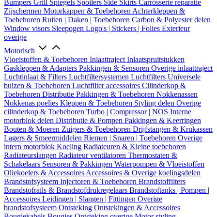
Bumpers
Grill
Spiegels
Spoilers
Side Skirts
Carrosserie reparatie
Zijschermen
Motorkappen & Toebehoren
Achterkleppen &
Toebehoren
Ruiten | Daken | Toebehoren
Carbon & Polyester delen
Window visors
Sleepogen
Logo's | Stickers | Folies
Exterieur
overige
Motorisch
Vloeistoffen & Toebehoren
Inlaattraject
Inlaatspruitstukken
Gaskleppen & Adapters
Pakkingen & Sensoren
Overige inlaattraject
Luchtinlaat & Filters
Luchtfiltersystemen
Luchtfilters
Universele
buizen & Toebehoren
Luchtfilter accessoires
Cilinderkop &
Toebehoren
Distributie
Pakkingen & Toebehoren
Nokkenassen
Nokkenas poelies
Kleppen & Toebehoren
Styling delen
Overige
cilinderkop & Toebehoren
Turbo | Compressor | NOS
Interne
motorblok delen
Distributie & Pompen
Pakkingen & Keerringen
Bouten & Moeren
Zuigers & Toebehoren
Drijfstangen & Krukassen
Lagers & Smeermiddelen
Riemen | Snaren | Toebehoren
Overige
intern motorblok
Koeling
Radiateuren & Kleine toebehoren
Radiateurslangen
Radiateur ventilatoren
Thermostaten &
Schakelaars
Sensoren & Pakkingen
Waterpompen & Vloeistoffen
Oliekoelers & Accessoires
Accessoires & Overige koelingsdelen
Brandstofsysteem
Injectoren & Toebehoren
Brandstoffilters
Brandstofrails & Brandstofdrukregelaars
Brandstoftanks | Pompen |
Accessoires
Leidingen | Slangen | Fittingen
Overige
brandstofsysteem
Ontsteking
Ontstekingen & Accessoires
Bougiekabels
Bougies
Ontsteking overige
Motor styling