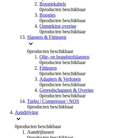
Bougiekabels
0
producten beschikbaar
Bougies
0
producten beschikbaar
Ontsteking overige
0
producten beschikbaar
Slangen & Fittingen
0
producten beschikbaar
Olie- en brandstofslangen
0
producten beschikbaar
Fittingen
0
producten beschikbaar
Adapters & Verlopen
0
producten beschikbaar
Gereedschappen & Overige
0
producten beschikbaar
Turbo | Compressor | NOS
0
producten beschikbaar
Aandrijving
0
producten beschikbaar
Aandrijfassen
0
producten beschikbaar