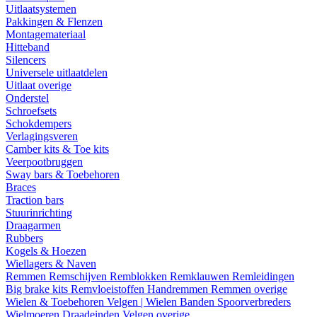
Uitlaatsystemen
Pakkingen & Flenzen
Montagemateriaal
Hitteband
Silencers
Universele uitlaatdelen
Uitlaat overige
Onderstel
Schroefsets
Schokdempers
Verlagingsveren
Camber kits & Toe kits
Veerpootbruggen
Sway bars & Toebehoren
Braces
Traction bars
Stuurinrichting
Draagarmen
Rubbers
Kogels & Hoezen
Wiellagers & Naven
Remmen
Remschijven
Remblokken
Remklauwen
Remleidingen
Big brake kits
Remvloeistoffen
Handremmen
Remmen overige
Wielen & Toebehoren
Velgen | Wielen
Banden
Spoorverbreders
Wielmoeren
Draadeinden
Velgen overige