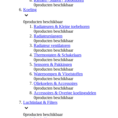
Riemen | Snaren | Toebehoren
0
producten beschikbaar
Koeling
0
producten beschikbaar
Radiateuren & Kleine toebehoren
0
producten beschikbaar
Radiateurslangen
0
producten beschikbaar
Radiateur ventilatoren
0
producten beschikbaar
Thermostaten & Schakelaars
0
producten beschikbaar
Sensoren & Pakkingen
0
producten beschikbaar
Waterpompen & Vloeistoffen
0
producten beschikbaar
Oliekoelers & Accessoires
0
producten beschikbaar
Accessoires & Overige koelingsdelen
0
producten beschikbaar
Luchtinlaat & Filters
0
producten beschikbaar