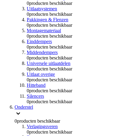
0
producten beschikbaar
Uitlaatsystemen
0
producten beschikbaar
Pakkingen & Flenzen
0
producten beschikbaar
Montagemateriaal
0
producten beschikbaar
Einddempers
0
producten beschikbaar
Middendempers
0
producten beschikbaar
Universele uitlaatdelen
0
producten beschikbaar
Uitlaat overige
0
producten beschikbaar
Hitteband
0
producten beschikbaar
Silencers
0
producten beschikbaar
Onderstel
0
producten beschikbaar
Verlagingsveren
0
producten beschikbaar