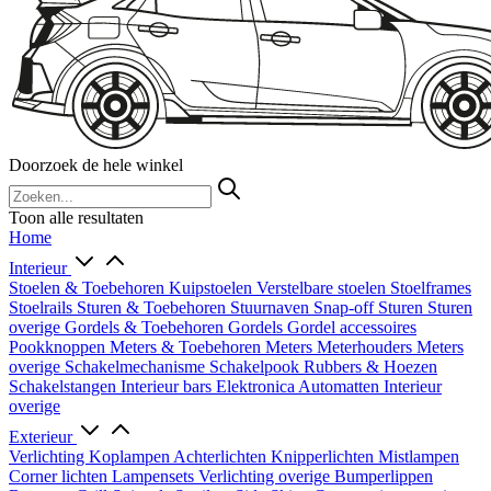
Doorzoek de hele winkel
Toon alle resultaten
Home
Interieur
Stoelen & Toebehoren
Kuipstoelen
Verstelbare stoelen
Stoelframes
Stoelrails
Sturen & Toebehoren
Stuurnaven
Snap-off
Sturen
Sturen
overige
Gordels & Toebehoren
Gordels
Gordel accessoires
Pookknoppen
Meters & Toebehoren
Meters
Meterhouders
Meters
overige
Schakelmechanisme
Schakelpook
Rubbers & Hoezen
Schakelstangen
Interieur bars
Elektronica
Automatten
Interieur
overige
Exterieur
Verlichting
Koplampen
Achterlichten
Knipperlichten
Mistlampen
Corner lichten
Lampensets
Verlichting overige
Bumperlippen