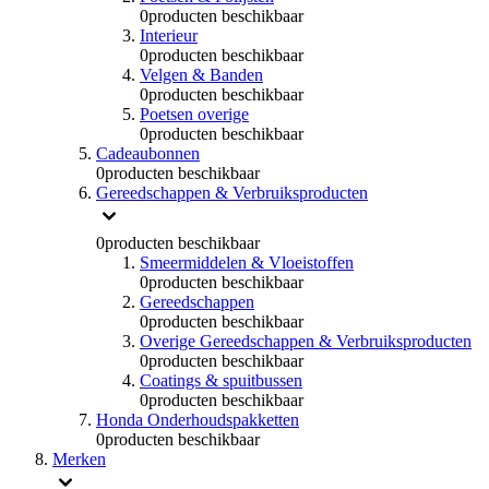
0
producten beschikbaar
Interieur
0
producten beschikbaar
Velgen & Banden
0
producten beschikbaar
Poetsen overige
0
producten beschikbaar
Cadeaubonnen
0
producten beschikbaar
Gereedschappen & Verbruiksproducten
0
producten beschikbaar
Smeermiddelen & Vloeistoffen
0
producten beschikbaar
Gereedschappen
0
producten beschikbaar
Overige Gereedschappen & Verbruiksproducten
0
producten beschikbaar
Coatings & spuitbussen
0
producten beschikbaar
Honda Onderhoudspakketten
0
producten beschikbaar
Merken