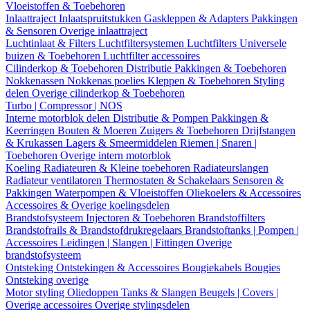
Vloeistoffen & Toebehoren
Inlaattraject
Inlaatspruitstukken
Gaskleppen & Adapters
Pakkingen
& Sensoren
Overige inlaattraject
Luchtinlaat & Filters
Luchtfiltersystemen
Luchtfilters
Universele
buizen & Toebehoren
Luchtfilter accessoires
Cilinderkop & Toebehoren
Distributie
Pakkingen & Toebehoren
Nokkenassen
Nokkenas poelies
Kleppen & Toebehoren
Styling
delen
Overige cilinderkop & Toebehoren
Turbo | Compressor | NOS
Interne motorblok delen
Distributie & Pompen
Pakkingen &
Keerringen
Bouten & Moeren
Zuigers & Toebehoren
Drijfstangen
& Krukassen
Lagers & Smeermiddelen
Riemen | Snaren |
Toebehoren
Overige intern motorblok
Koeling
Radiateuren & Kleine toebehoren
Radiateurslangen
Radiateur ventilatoren
Thermostaten & Schakelaars
Sensoren &
Pakkingen
Waterpompen & Vloeistoffen
Oliekoelers & Accessoires
Accessoires & Overige koelingsdelen
Brandstofsysteem
Injectoren & Toebehoren
Brandstoffilters
Brandstofrails & Brandstofdrukregelaars
Brandstoftanks | Pompen |
Accessoires
Leidingen | Slangen | Fittingen
Overige
brandstofsysteem
Ontsteking
Ontstekingen & Accessoires
Bougiekabels
Bougies
Ontsteking overige
Motor styling
Oliedoppen
Tanks & Slangen
Beugels | Covers |
Overige accessoires
Overige stylingsdelen