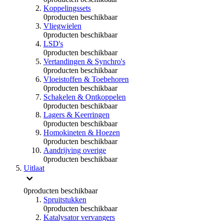
Koppelingssets
0
producten beschikbaar
Vliegwielen
0
producten beschikbaar
LSD's
0
producten beschikbaar
Vertandingen & Synchro's
0
producten beschikbaar
Vloeistoffen & Toebehoren
0
producten beschikbaar
Schakelen & Ontkoppelen
0
producten beschikbaar
Lagers & Keerringen
0
producten beschikbaar
Homokineten & Hoezen
0
producten beschikbaar
Aandrijving overige
0
producten beschikbaar
Uitlaat
0
producten beschikbaar
Spruitstukken
0
producten beschikbaar
Katalysator vervangers