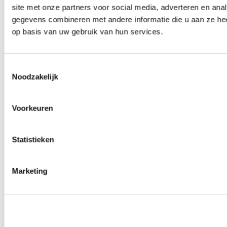
site met onze partners voor social media, adverteren en an
Wielmoeren
0
producten beschikbaar
gegevens combineren met andere informatie die u aan ze hee
Draadeinden
op basis van uw gebruik van hun services.
0
producten beschikbaar
Velgen overige
0
producten beschikbaar
Velgen | Wielen
Toestemmingsselectie
0
producten beschikbaar
Noodzakelijk
Banden
0
producten beschikbaar
Remmen
Voorkeuren
0
producten beschikbaar
Remschijven
Statistieken
0
producten beschikbaar
Remblokken
0
producten beschikbaar
Remklauwen
Marketing
0
producten beschikbaar
Remleidingen
0
producten beschikbaar
Big brake kits
0
producten beschikbaar
Remvloeistoffen