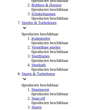
0
producten beschikbaar
Rubbers & Hoezen
0
producten beschikbaar
Schakelstangen
0
producten beschikbaar
Stoelen & Toebehoren
0
producten beschikbaar
Kuipstoelen
0
producten beschikbaar
Verstelbare stoelen
0
producten beschikbaar
Stoelframes
0
producten beschikbaar
Stoelrails
0
producten beschikbaar
Sturen & Toebehoren
0
producten beschikbaar
Stuurnaven
0
producten beschikbaar
Snap-off
0
producten beschikbaar
Sturen