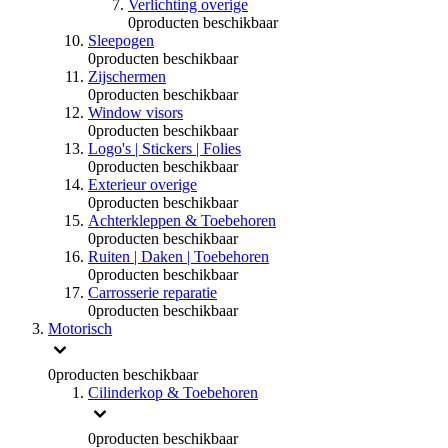
Verlichting overige
0
producten beschikbaar
Sleepogen
0
producten beschikbaar
Zijschermen
0
producten beschikbaar
Window visors
0
producten beschikbaar
Logo's | Stickers | Folies
0
producten beschikbaar
Exterieur overige
0
producten beschikbaar
Achterkleppen & Toebehoren
0
producten beschikbaar
Ruiten | Daken | Toebehoren
0
producten beschikbaar
Carrosserie reparatie
0
producten beschikbaar
Motorisch
0
producten beschikbaar
Cilinderkop & Toebehoren
0
producten beschikbaar