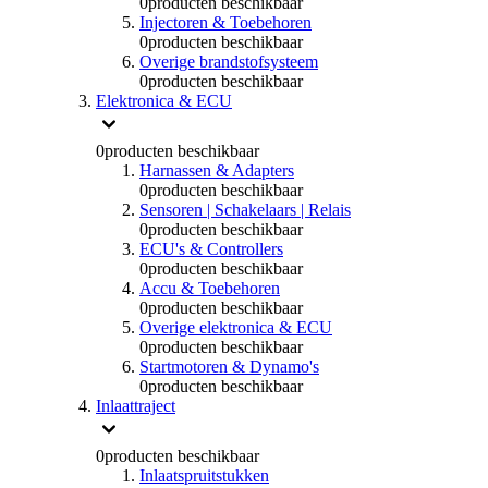
0
producten beschikbaar
Injectoren & Toebehoren
0
producten beschikbaar
Overige brandstofsysteem
0
producten beschikbaar
Elektronica & ECU
0
producten beschikbaar
Harnassen & Adapters
0
producten beschikbaar
Sensoren | Schakelaars | Relais
0
producten beschikbaar
ECU's & Controllers
0
producten beschikbaar
Accu & Toebehoren
0
producten beschikbaar
Overige elektronica & ECU
0
producten beschikbaar
Startmotoren & Dynamo's
0
producten beschikbaar
Inlaattraject
0
producten beschikbaar
Inlaatspruitstukken