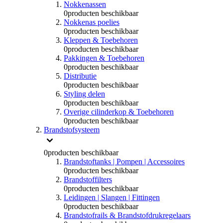
Nokkenassen
0
producten beschikbaar
Nokkenas poelies
0
producten beschikbaar
Kleppen & Toebehoren
0
producten beschikbaar
Pakkingen & Toebehoren
0
producten beschikbaar
Distributie
0
producten beschikbaar
Styling delen
0
producten beschikbaar
Overige cilinderkop & Toebehoren
0
producten beschikbaar
Brandstofsysteem
0
producten beschikbaar
Brandstoftanks | Pompen | Accessoires
0
producten beschikbaar
Brandstoffilters
0
producten beschikbaar
Leidingen | Slangen | Fittingen
0
producten beschikbaar
Brandstofrails & Brandstofdrukregelaars