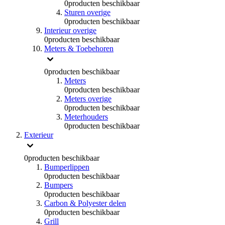
0
producten beschikbaar
Sturen overige
0
producten beschikbaar
Interieur overige
0
producten beschikbaar
Meters & Toebehoren
0
producten beschikbaar
Meters
0
producten beschikbaar
Meters overige
0
producten beschikbaar
Meterhouders
0
producten beschikbaar
Exterieur
0
producten beschikbaar
Bumperlippen
0
producten beschikbaar
Bumpers
0
producten beschikbaar
Carbon & Polyester delen
0
producten beschikbaar
Grill