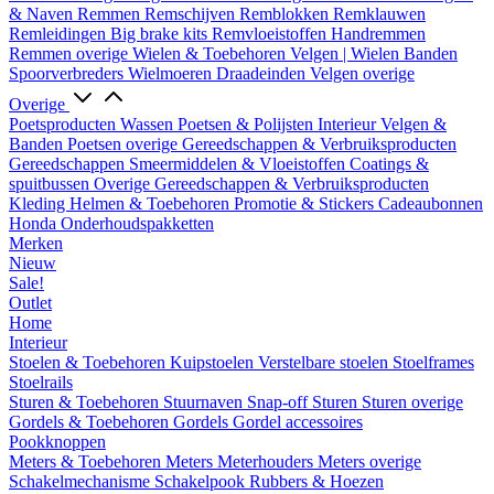
& Naven
Remmen
Remschijven
Remblokken
Remklauwen
Remleidingen
Big brake kits
Remvloeistoffen
Handremmen
Remmen overige
Wielen & Toebehoren
Velgen | Wielen
Banden
Spoorverbreders
Wielmoeren
Draadeinden
Velgen overige
Overige
Poetsproducten
Wassen
Poetsen & Polijsten
Interieur
Velgen &
Banden
Poetsen overige
Gereedschappen & Verbruiksproducten
Gereedschappen
Smeermiddelen & Vloeistoffen
Coatings &
spuitbussen
Overige Gereedschappen & Verbruiksproducten
Kleding
Helmen & Toebehoren
Promotie & Stickers
Cadeaubonnen
Honda Onderhoudspakketten
Merken
Nieuw
Sale!
Outlet
Home
Interieur
Stoelen & Toebehoren
Kuipstoelen
Verstelbare stoelen
Stoelframes
Stoelrails
Sturen & Toebehoren
Stuurnaven
Snap-off
Sturen
Sturen overige
Gordels & Toebehoren
Gordels
Gordel accessoires
Pookknoppen
Meters & Toebehoren
Meters
Meterhouders
Meters overige
Schakelmechanisme
Schakelpook
Rubbers & Hoezen