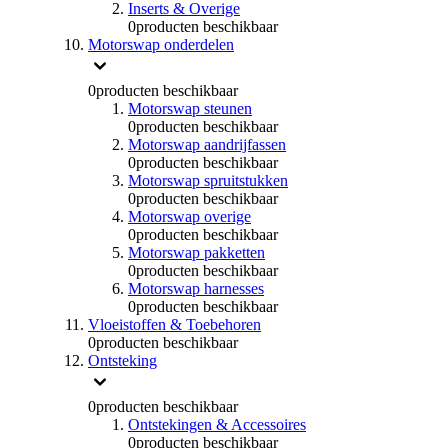
Inserts & Overige
0
producten beschikbaar
Motorswap onderdelen
0
producten beschikbaar
Motorswap steunen
0
producten beschikbaar
Motorswap aandrijfassen
0
producten beschikbaar
Motorswap spruitstukken
0
producten beschikbaar
Motorswap overige
0
producten beschikbaar
Motorswap pakketten
0
producten beschikbaar
Motorswap harnesses
0
producten beschikbaar
Vloeistoffen & Toebehoren
0
producten beschikbaar
Ontsteking
0
producten beschikbaar
Ontstekingen & Accessoires
0
producten beschikbaar